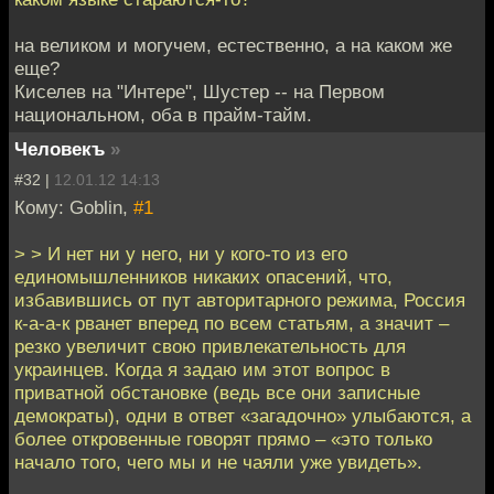
на великом и могучем, естественно, а на каком же
еще?
Киселев на "Интере", Шустер -- на Первом
национальном, оба в прайм-тайм.
Человекъ
»
#32 |
12.01.12 14:13
Кому: Goblin,
#1
> > И нет ни у него, ни у кого-то из его
единомышленников никаких опасений, что,
избавившись от пут авторитарного режима, Россия
к-а-а-к рванет вперед по всем статьям, а значит –
резко увеличит свою привлекательность для
украинцев. Когда я задаю им этот вопрос в
приватной обстановке (ведь все они записные
демократы), одни в ответ «загадочно» улыбаются, а
более откровенные говорят прямо – «это только
начало того, чего мы и не чаяли уже увидеть».