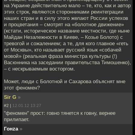
на Украине действительно мало – те, кто, как и автор
этих строк, являются сторонниками реинтеграции
наших стран и в силу этого желают России успехов
и процветания – смотрят на «болотное движение»
(кстати, историческое название местности, где ныне
Майдан Незалежности в Киеве, – Козье Болото) с
тревогой и сожалением; а те, для кого главное «геть
от Москвы», кто называет русский язык «собачей
мовой» (реальная фраза министра культуры (!)
Васюнника на заседании правительства Тимошенко),
– с нескрываемым восторгом.
Может, люди с Болотной и Сахарова объяснят мне
этот феномен?
Sir G
»
#2 |
12.01.12 13:27
"феномен" прост: говно тянется к говну, вернее
прилипает.
Гонzа
»