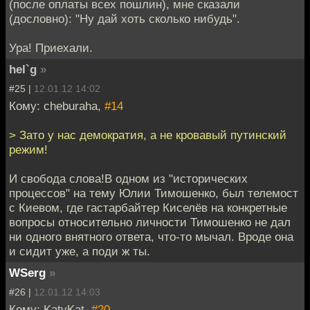
(после оплаты всех пошлин), мне сказали
(дословно): "Ну дай хоть сколько нибудь".
Ура! Приехали.
hel`g
»
#25 |
12.01.12 14:02
Кому: cheburaha,
#14
> Зато у нас демократия, а не кровавый путинский
режим!
И свобода слова!В одном из "исторических
процессов" на тему Юлии Тимошенко, был телемост
с Киевом, где гастарбайтер Киселёв на конкретные
вопросы относительно личности Тимошенко не дал
ни одного внятного ответа, что-то мычал. Вроде она
и сидит уже, а поди ж ты.
WSerg
»
#26 |
12.01.12 14:03
Кому: KatyKat,
#20