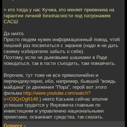
> кто тогда у нас Кучма, кто меняет преемника на
гарантии личной безопасности под патронажем
САСШ
Да никто.
Просто людям нужен информационный повод, чтоб
лишний раз посветиться с экранов (надо ж не дать
своему избирателю забыть о себе).
Поэтому, если не дымовыми шашками в Раде
покидаться, так в гости съездить, там помаячить.
Впрочем, тут тоже не все прямолинейно и
перпендикулярно, ибо, например, бывший "вождь
майдана" (и движения "Пора", герой вот этого
фильма
http://www.youtube.com/watch?
v=O3QxDgft148
) некто Каськив сейчас вполне
успешно трудится у Януковича главным по
инвестициям и управлению национальными
проектами, осваивает средства, так сказать.
Gregory
»