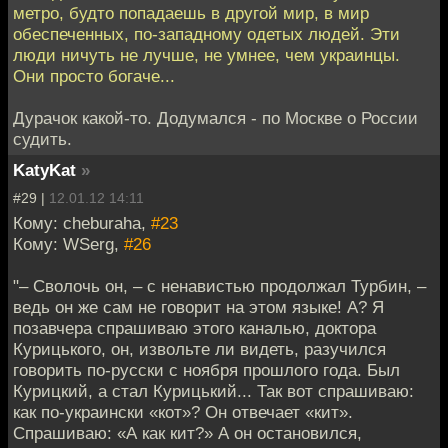
метро, будто попадаешь в другой мир, в мир
обеспеченных, по-западному одетых людей. Эти
люди ничуть не лучше, не умнее, чем украинцы.
Они просто богаче...
Дурачок какой-то. Додумался - по Москве о России
судить.
KatyKat
»
#29 |
12.01.12 14:11
Кому: cheburaha,
#23
Кому: WSerg,
#26
"– Сволочь он, – с ненавистью продолжал Турбин, –
ведь он же сам не говорит на этом языке! А? Я
позавчера спрашиваю этого каналью, доктора
Курицького, он, извольте ли видеть, разучился
говорить по-русски с ноября прошлого года. Был
Курицкий, а стал Курицький... Так вот спрашиваю:
как по-украински «кот»? Он отвечает «кит».
Спрашиваю: «А как кит?» А он остановился,