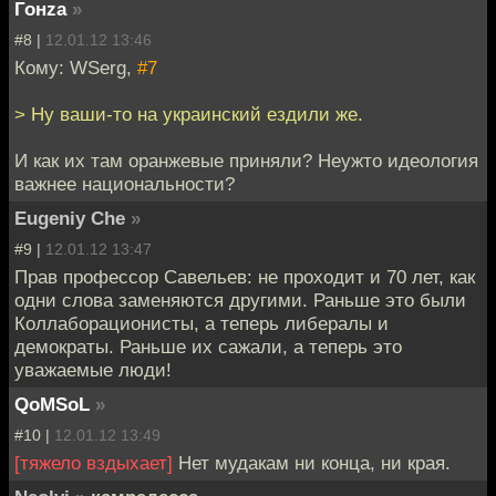
Гонzа
»
#8 |
12.01.12 13:46
Кому: WSerg,
#7
> Ну ваши-то на украинский ездили же.
И как их там оранжевые приняли? Неужто идеология
важнее национальности?
Eugeniy Che
»
#9 |
12.01.12 13:47
Прав профессор Савельев: не проходит и 70 лет, как
одни слова заменяются другими. Раньше это были
Коллаборационисты, а теперь либералы и
демократы. Раньше их сажали, а теперь это
уважаемые люди!
QoMSoL
»
#10 |
12.01.12 13:49
[тяжело вздыхает]
Нет мудакам ни конца, ни края.