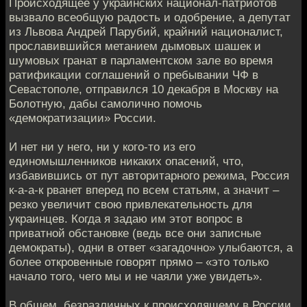
Происходящее у украинских национал-патриотов
вызвало всеобщую радость и одобрение, а депутат
из Львова Андрей Парубий, крайний националист,
прославившийся метанием дымовых шашек и
шумовых гранат в парламентском зале во время
ратификации соглашений о пребывании ЧФ в
Севастополе, отправился 10 декабря в Москву на
Болотную, дабы самолично помочь
«демократизации» России.
И нет ни у него, ни у кого-то из его
единомышленников никаких опасений, что,
избавившись от пут авторитарного режима, Россия
к-а-а-к рванет вперед по всем статьям, а значит –
резко увеличит свою привлекательность для
украинцев. Когда я задаю им этот вопрос в
приватной обстановке (ведь все они записные
демократы), одни в ответ «загадочно» улыбаются, а
более откровенные говорят прямо – «это только
начало того, чего мы и не чаяли уже увидеть».
В общем, безразличных к происходящему в России