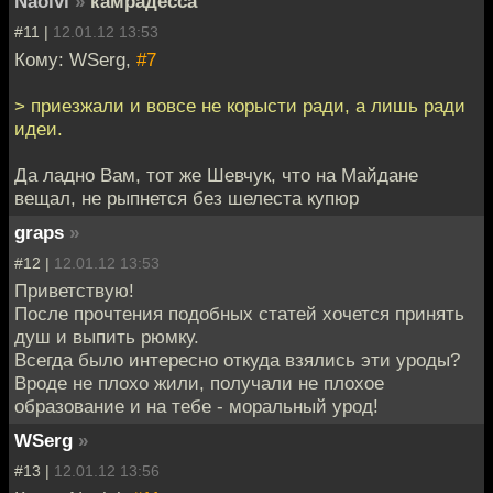
Naolvi
»
камрадесса
#11 |
12.01.12 13:53
Кому: WSerg,
#7
> приезжали и вовсе не корысти ради, а лишь ради
идеи.
Да ладно Вам, тот же Шевчук, что на Майдане
вещал, не рыпнется без шелеста купюр
graps
»
#12 |
12.01.12 13:53
Приветствую!
После прочтения подобных статей хочется принять
душ и выпить рюмку.
Всегда было интересно откуда взялись эти уроды?
Вроде не плохо жили, получали не плохое
образование и на тебе - моральный урод!
WSerg
»
#13 |
12.01.12 13:56