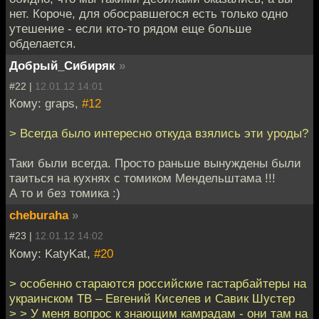
нет. Короче, для обосравшегося есть только одно
утешение - если кто-то рядом еще больше
обделается.
Добрый_Сибиряк
»
#22 |
12.01.12 14:01
Кому: graps,
#12
> Всегда было интересно откуда взялись эти уроды?
Таки были всегда. Просто раньше вынуждены были
таиться на кухнях с томиком Мендельштама !!!
А то и без томика :)
cheburaha
»
#23 |
12.01.12 14:02
Кому: KatyKat,
#20
> особенно стараются российские гастарбайтеры на
украинском ТВ – Евгений Киселев и Савик Шустер
> > У меня вопрос к знающим камрадам - они там на