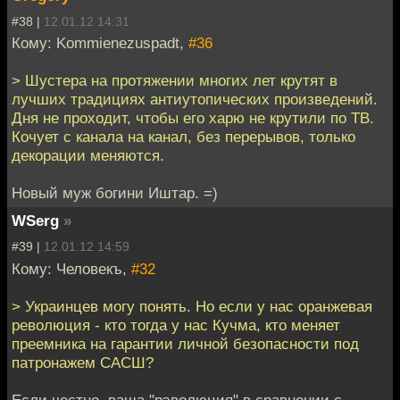
#38 |
12.01.12 14:31
Кому: Kommienezuspadt,
#36
> Шустера на протяжении многих лет крутят в
лучших традициях антиутопических произведений.
Дня не проходит, чтобы его харю не крутили по ТВ.
Кочует с канала на канал, без перерывов, только
декорации меняются.
Новый муж богини Иштар. =)
WSerg
»
#39 |
12.01.12 14:59
Кому: Человекъ,
#32
> Украинцев могу понять. Но если у нас оранжевая
революция - кто тогда у нас Кучма, кто меняет
преемника на гарантии личной безопасности под
патронажем САСШ?
Если честно, ваша "рэволюция" в сравнении с