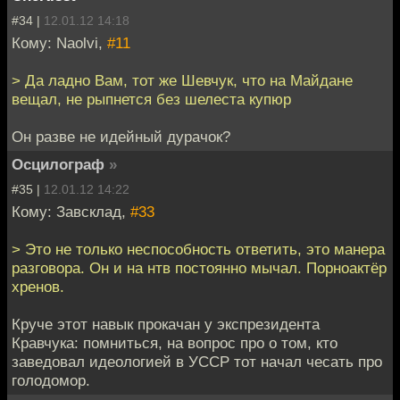
#34 |
12.01.12 14:18
Кому: Naolvi,
#11
> Да ладно Вам, тот же Шевчук, что на Майдане
вещал, не рыпнется без шелеста купюр
Он разве не идейный дурачок?
Осцилограф
»
#35 |
12.01.12 14:22
Кому: Завсклад,
#33
> Это не только неспособность ответить, это манера
разговора. Он и на нтв постоянно мычал. Порноактёр
хренов.
Круче этот навык прокачан у экспрезидента
Кравчука: помниться, на вопрос про о том, кто
заведовал идеологией в УССР тот начал чесать про
голодомор.