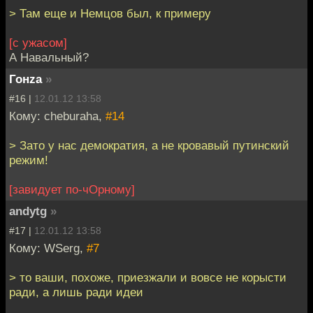
> Там еще и Немцов был, к примеру
[с ужасом]
А Навальный?
Гонzа
»
#16 |
12.01.12 13:58
Кому: cheburaha,
#14
> Зато у нас демократия, а не кровавый путинский
режим!
[завидует по-чОрному]
andytg
»
#17 |
12.01.12 13:58
Кому: WSerg,
#7
> то ваши, похоже, приезжали и вовсе не корысти
ради, а лишь ради идеи