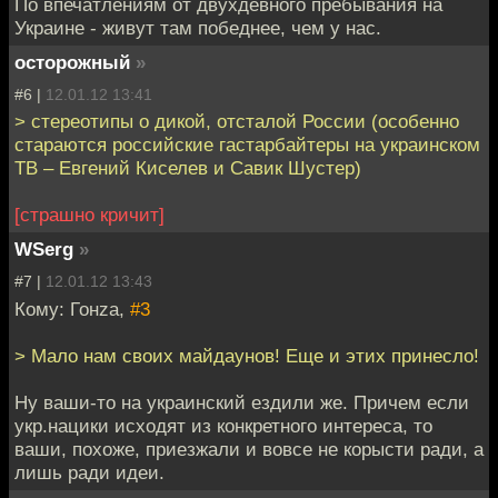
По впечатлениям от двухдевного пребывания на
Украине - живут там победнее, чем у нас.
осторожный
»
#6 |
12.01.12 13:41
> стереотипы о дикой, отсталой России (особенно
стараются российские гастарбайтеры на украинском
ТВ – Евгений Киселев и Савик Шустер)
[страшно кричит]
WSerg
»
#7 |
12.01.12 13:43
Кому: Гонzа,
#3
> Мало нам своих майдаунов! Еще и этих принесло!
Ну ваши-то на украинский ездили же. Причем если
укр.нацики исходят из конкретного интереса, то
ваши, похоже, приезжали и вовсе не корысти ради, а
лишь ради идеи.