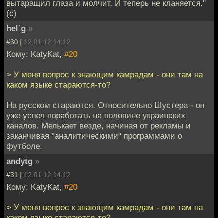
вытаращил глаза и молчит. И теперь не кланяется."
(с)
hel`g
»
#30 |
12.01.12 14:12
Кому: KatyKat,
#20
> У меня вопрос к знающим камрадам - они там на
каком языке стараются-то?
На русском стараются. Относительно Шустера - он
уже успел поработать на половине украинских
каналов. Мелькает везде, начиная от рекламы и
заканчивая "аналитическими" программами о
футболе.
andytg
»
#31 |
12.01.12 14:12
Кому: KatyKat,
#20
> У меня вопрос к знающим камрадам - они там на
каком языке стараются-то?