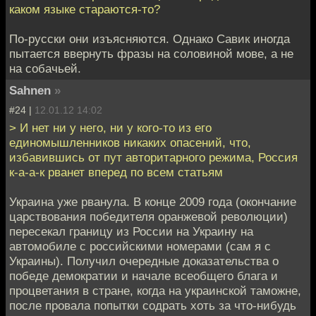
каком языке стараются-то?
По-русски они изъясняются. Однако Савик иногда
пытается ввернуть фразы на соловиной мове, а не
на собачьей.
Sahnen
»
#24 |
12.01.12 14:02
> И нет ни у него, ни у кого-то из его
единомышленников никаких опасений, что,
избавившись от пут авторитарного режима, Россия
к-а-а-к рванет вперед по всем статьям
Украина уже рванула. В конце 2009 года (окончание
царствования победителя оранжевой революции)
пересекал границу из России на Украину на
автомобиле с российскими номерами (сам я с
Украины). Получил очередные доказательства о
победе демократии и начале всеобщего блага и
процветания в стране, когда на украинской таможне,
после провала попытки содрать хоть за что-нибудь