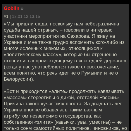
Goblin
»
#1 |
12.01.12 13:15
«Мы пришли сюда, поскольку нам небезразлична
судьба нашей страны», – говорили в интервью
участники мероприятия на Сахарова. Я живу на
Украине и мне также трудно вспомнить кого-либо из
многочисленных знакомых, относящихся к
«политическому классу», которые бы отрешенно
относились к происходящему в «соседней державе»
(когда у нас употребляется такое словосочетание,
всем понятно, что речь идет не о Румынии и не о
Белоруссии).
«Вот и приходится «элите» продолжать навязывать
«массам» стереотипы о дикой, отсталой России»
Причина такого «участия» проста. За двадцать лет
Украина вполне обзавелась таким важным
атрибутом независимого государства, как
собственная «элита» (кавычки, увы, уместны) – не
только сонм самостийных политиков, чиновников, но