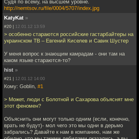
Судя по всему, на высшем уровне.
http://nemtsov.ru/file/0004/5707/index.jpg
KatyKat
»
#20 |
12.01.12 13:59
> особенно стараются российские гастарбайтеры на
украинском ТВ – Евгений Киселев и Савик Шустер
У меня вопрос к знающим камрадам - они там на
каком языке стараются-то?
hist
»
#21 |
12.01.12 14:00
Кому: Goblin,
#1
> Может, люди с Болотной и Сахарова объяснят мне
этот феномен?
Объяснить они могут только одним (если, конечно,
врать не будут)- мол чего это мы одни в дерьмо
забрались? Давайте к нам в компанию, нам же
обидно, что мы такими дебилами оказались, а вы