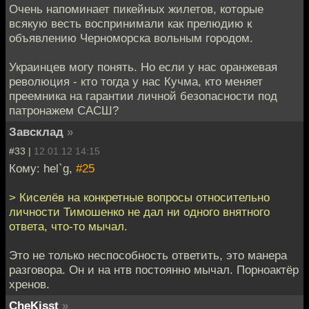
Очень напоминает пикейных жилетов, которые
всякую весть воспринимали как прелюдию к
объявлению Черноморска вольным городом.
Украинцев могу понять. Но если у нас оранжевая
революция - кто тогда у нас Кучма, кто меняет
преемника на гарантии личной безопасности под
патронажем САСШ?
Завсклад
»
#33 |
12.01.12 14:15
Кому: hel`g,
#25
> Киселёв на конкретные вопросы относительно
личности Тимошенко не дал ни одного внятного
ответа, что-то мычал.
Это не только неспособность ответить, это манера
разговора. Он и на нтв постоянно мычал. Порноактёр
хренов.
CheKisst
»