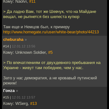
Кому: Naolvi,
#11
> Да ладно Вам, тот же Шевчук, что на Майдане
вещал, не рыпнется без шелеста купюр
Там еще и Немцов был, к примеру
http://www.homegate.ru/user/white-bear/photo/44213
cheburaha
»
#14 |
12.01.12 13:56
Кому: Unknown Soldier,
#5
> По впечатлениям от двухдевного пребывания на
Украине - живут там победнее, чем у нас.
Зато у нас демократия, а не кровавый путинский
режим!
Гонzа
»
#15 |
12.01.12 13:57
Кому: WSerg,
#13