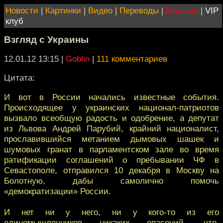
Новости
|
Картинки
|
Видео
|
Переводы
|
Магазин
|
VIP
клуб
Взгляд с Украины
12.01.12 13:15
|
Goblin
|
111 комментариев
Цитата:
И вот в России начались известные события.
Происходящее у украинских национал-патриотов
вызвало всеобщую радость и одобрение, а депутат
из Львова Андрей Парубий, крайний националист,
прославившийся метанием дымовых шашек и
шумовых гранат в парламентском зале во время
ратификации соглашений о пребывании ЧФ в
Севастополе, отправился 10 декабря в Москву на
Болотную, дабы самолично помочь
«демократизации» России.
И нет ни у него, ни у кого-то из его
единомышленников никаких опасений, что,