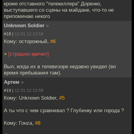
кроме отставного "телекиллера" Доренко,
выступавшего со сцены на майдане, что-то не
припоминаю никого
Unknown Soldier
»
#18 |
12.01.12 13:58
Кому: осторожный,
#6
>
[страшно кричит]
Выл, когда их в телевизоре недавно увидел (во
время пребывания там).
Артем
»
#19 |
12.01.12 13:58
Кому: Unknown Soldier,
#5
А ты что с чем сравнивал ? Глубинку или города ?
Кому: Гонzа,
#8