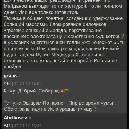
Майданом выглядит то ли халтурой, то ли попилом
денег. Или все только готовится.
Техника в общем, понятна: создание и удерживание
большой массовки, блокирование силовиков
угрозами санкций с Запада, перетягивание
пассивного электората ну и собственно суд, который
в условиях многотысячной толпы уже не может быть
объективным. При таких раскладах вашим Кучмой
будет тандем Путин-Медведев.Хотя я лично
склоняюсь, что украинский сценарий в России не
пройдет.
graps
»
#40 |
12.01.12 15:02
Кому: Добрый_Сибиряк,
#22
Тут уже Эдгаром По пахнет "Пир во время чумы".
Обе страны идут в Ж, а уродцы пляшут!
Abrikosov
»
#41 |
12.01.12 15:12