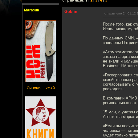
cтраницы: 1 |
2
|
3
|
4
|
5
Магазин
Goblin
отправлено 24.01.12 
После того, как с
Исполняющему обя
По данным СМИ, «
заявлены Патриция
«Атомредметзолото
заказе на организ
не знали и больше
Business FM дире
«Госкорпорация с
хозяйственные ра
согласовывать с г
Империя ножей
расходов».
В компании АРМЗ р
региональных сот
15 млн, с учетом 
Агентства маркети
«Если вы посчитае
человека — питани
будет только пита