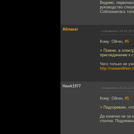
Видимо, первонача
руководство спешн
Соблазнилась тол
Аблакат
отправлено 24.01.12 
Кому: Ойген,
#5
> Помню, в электр
присоединение к с
Чего только не уз
http://nowandthen.r
Hawk1977
отправлено 24.01.12 
Кому: Ойген,
#5
> Подозреваю, что
Да конечно не за 
сполна. Подумаеш