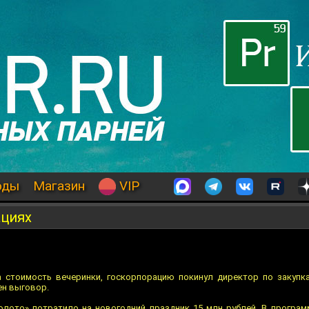
оды
Магазин
VIP
ациях
на стоимость вечеринки, госкорпорацию покинул директор по закуп
ен выговор.
лото» потратило на новогодний праздник 15 млн рублей. В програ