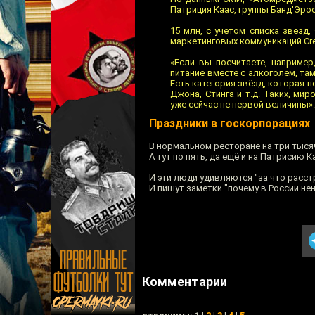
Патриция Каас, группы Банд'Эрос,
15 млн, с учетом списка звезд
маркетинговых коммуникаций Cre
«Если вы посчитаете, наприме
питание вместе с алкоголем, там
Есть категория звёзд, которая п
Джона, Стинга и т.д. Таких, ми
уже сейчас не первой величины».
Праздники в госкорпорациях
В нормальном ресторане на три тыся
А тут по пять, да ещё и на Патрисию 
И эти люди удивляются "за что расст
И пишут заметки "почему в России не
Комментарии