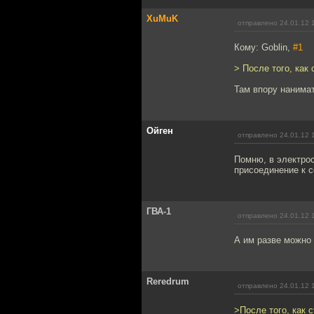
XuMuK
отправлено 24.01.12 
Кому: Goblin,
#1
> После того, как
Там впору нанимат
Ойген
отправлено 24.01.12 
Помню, в электрос
присоединение к с
ГВА-1
отправлено 24.01.12 
А им разве можно 
Reredrum
отправлено 24.01.12 
>После того, как 