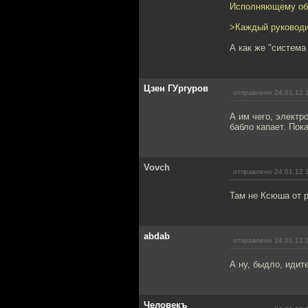
Исполняющему обя
>Каждый руководи
А как же "система
Цзен ГУргуров
отправлено 24.01.12 
А им чего, электр
бабло капает. Пок
Vovch
отправлено 24.01.12 
Там не Ксюша от 
abdab
отправлено 24.01.12 
А ну, быдло, идит
Человекъ