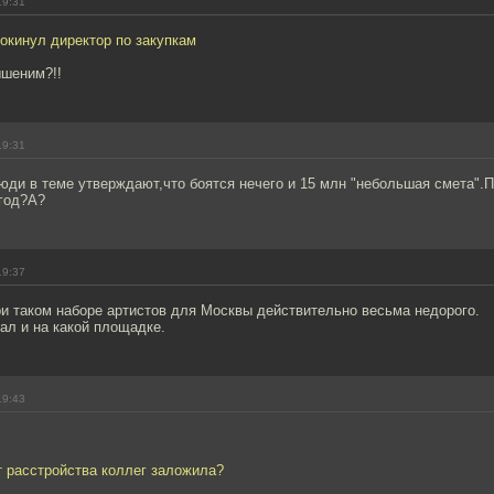
19:31
окинул директор по закупкам
ышеним?!!
19:31
юди в теме утверждают,что боятся нечего и 15 млн "небольшая смета".П
год?А?
19:37
и таком наборе артистов для Москвы действительно весьма недорого.
ал и на какой площадке.
19:43
т расстройства коллег заложила?