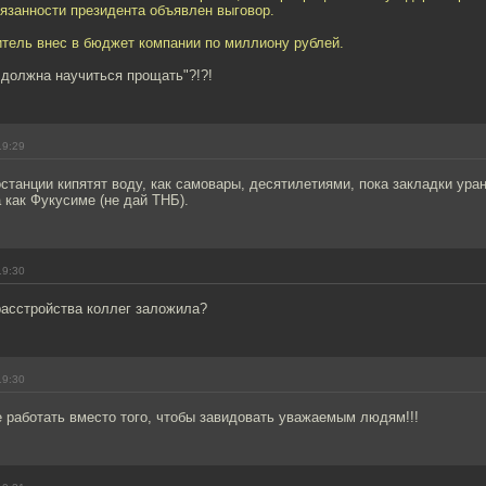
занности президента объявлен выговор.
тель внес в бюджет компании по миллиону рублей.
 должна научиться прощать"?!?!
19:29
останции кипятят воду, как самовары, десятилетиями, пока закладки уран
а как Фукусиме (не дай ТНБ).
19:30
расстройства коллег заложила?
19:30
е работать вместо того, чтобы завидовать уважаемым людям!!!