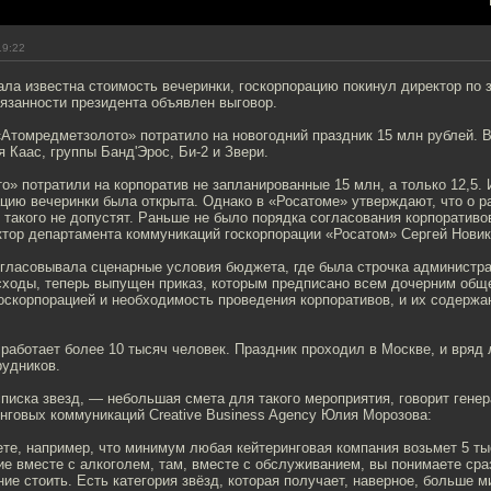
19:22
тала известна стоимость вечеринки, госкорпорацию покинул директор по 
занности президента объявлен выговор.
Атомредметзолото» потратило на новогодний праздник 15 млн рублей. 
 Каас, группы Банд'Эрос, Би-2 и Звери.
» потратили на корпоратив не запланированные 15 млн, а только 12,5.
ацию вечеринки была открыта. Однако в «Росатоме» утверждают, что о р
 такого не допустят. Раньше не было порядка согласования корпоративо
ктор департамента коммуникаций госкорпорации «Росатом» Сергей Новик
огласовывала сценарные условия бюджета, где была строчка администра
сходы, теперь выпущен приказ, которым предписано всем дочерним общ
оскорпорацией и необходимость проведения корпоративов, и их содержа
аботает более 10 тысяч человек. Праздник проходил в Москве, и вряд 
рудников.
списка звезд, — небольшая смета для такого мероприятия, говорит гене
нговых коммуникаций Creative Business Agency Юлия Морозова:
те, например, что минимум любая кейтеринговая компания возьмет 5 ты
е вместе с алкоголем, там, вместе с обслуживанием, вы понимаете сра
ние стоить. Есть категория звёзд, которая получает, наверное, больше 