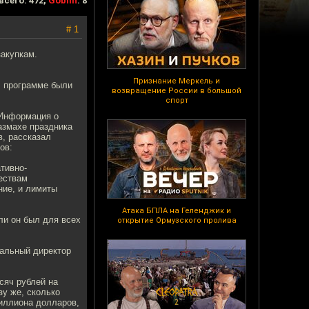
всего: 472,
Goblin
: 8
# 1
закупкам.
Признание Меркель и
В программе были
возвращение России в большой
спорт
 Информация о
азмахе праздника
в, рассказал
ов:
тивно-
ествам
ние, и лимиты
Атака БПЛА на Геленджик и
ли он был для всех
открытие Ормузского пролива
ральный директор
сяч рублей на
зу же, сколько
миллиона долларов,