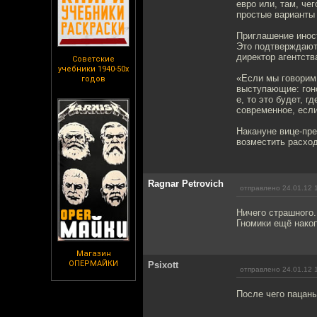
евро или, там, че
простые варианты 
Приглашение инос
Это подтверждают 
директор агентств
Советские
учебники 1940-50х
«Если мы говорим п
годов
выступающие: гоно
е, то это будет, г
современное, если
Накануне вице-пр
возместить расхо
Ragnar Petrovich
отправлено 24.01.12 
Ничего страшного.
Гномики ещё нако
Магазин
ОПЕРМАЙКИ
Psixott
отправлено 24.01.12 
После чего пацаны