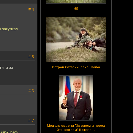
65
# 4
о закупкам.
# 5
и, а за
Остров Сахалин, река Найба
# 6
# 7
Медаль ордена "За заслуги перед
Отечеством" II степени
 закупкам.