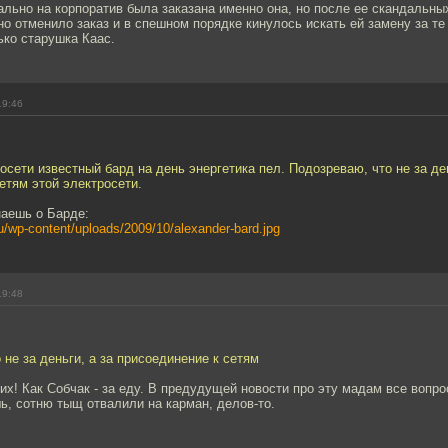
льно на корпоратив была заказана именно она, но после ее скандальны
о отменило заказ и в спешном порядке кинулось искать ей замену за те
ько старушка Каас.
19:46
осети известный бард на день энергетика пел. Подозреваю, что не за ден
етям этой электросети.
наешь о Барде:
u/wp-content/uploads/2009/10/alexander-bard.jpg
19:48
 не за деньги, а за присоединение к сетям
них! Как Собчак - за еду. В предудущей новости про эту мадам все воп
ь, сотню тыщ отвалили на карман, делов-то.