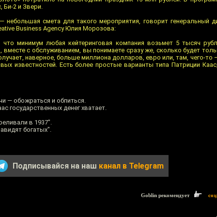
 Би-2 и Звери.
, — небольшая смета для такого мероприятия, говорит генеральный д
ative Business Agency Юлия Морозова:
р, что минимум любая кейтеринговая компания возьмет 5 тысяч руб
, вместе с обслуживанием, вы понимаете сразу же, сколько будет толь
олучает, наверное, больше миллиона долларов, евро или, там, чего-то —
ровых известностей. Есть более простые варианты типа Патриции Каа
чи — обожраться и обпиться.
Каас государственных денег хватает.
реливали в 1937".
навидят богатых".
Подписывайся на наш
канал в Telegram
Goblin рекомендует
соз