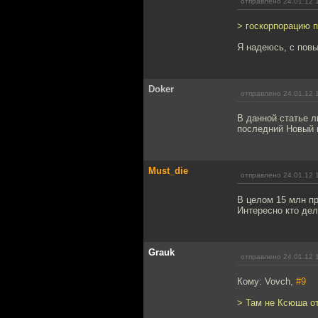
отправлено 24.01.12 
> госкорпорацию п
Я надеюсь, с пов
Doker
отправлено 24.01.12 
В данной статье л
последний Новый 
Must_die
отправлено 24.01.12 
В целом 15 млн пр
Интересно кто дел
Grauk
отправлено 24.01.12 
Кому: Vovch,
#9
> Там не Ксюша о