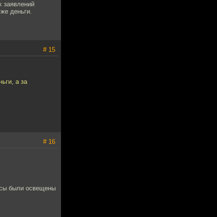
х заявлений
 же деньги.
# 15
ьги, а за
# 16
росы были освещены