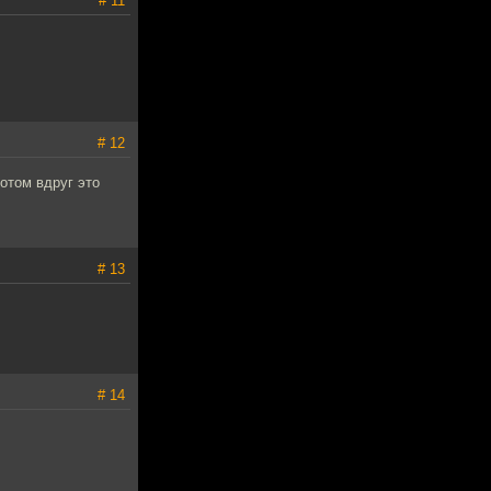
# 11
# 12
отом вдруг это
# 13
# 14