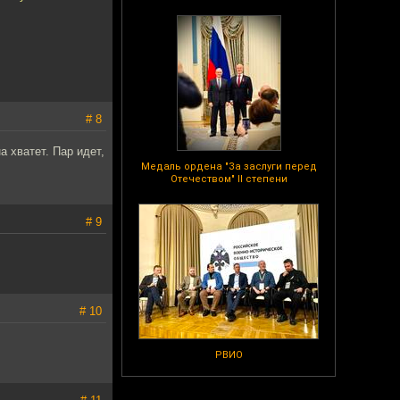
# 8
а хватет. Пар идет,
Медаль ордена "За заслуги перед
Отечеством" II степени
# 9
# 10
РВИО