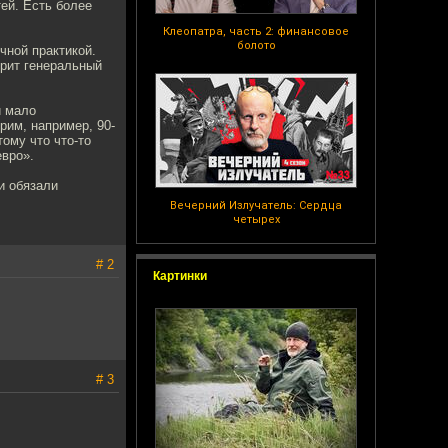
тей. Есть более
Клеопатра, часть 2: финансовое
болото
чной практикой.
орит генеральный
и мало
рим, например, 90-
тому что что-то
евро».
и обязали
Вечерний Излучатель: Сердца
четырех
# 2
Картинки
# 3