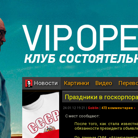
Картинки
Видео
Перев
Новости
Праздники в госкорпор
24.01.12 19:21 |
Goblin
|
472 комментария
»
C мест сообщают:
После того, как стала извест
обязанности президента объявл
По данным СМИ, «Атомредметзо