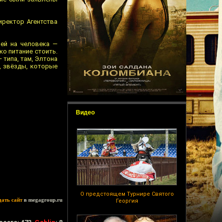
иректор Агентства
лей на человека —
ко питание стоить.
 типа, там, Элтона
с, звёзды, которые
Видео
О предстоящем Турнире Святого
дать сайт
в megagroup.ru
Георгия