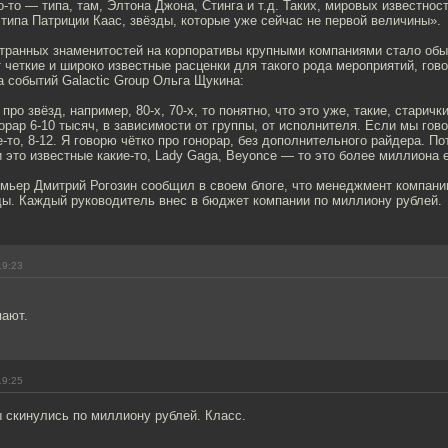
го-то — типа, там, Элтона Джона, Стинга и т.д. Таких, мировых известнос
типа Патриции Каас, звёзды, которые уже сейчас не первой величины».
транных знаменитостей на корпоративы крупными компаниями стало обы
четкие и широко известные расценки для такого рода мероприятий, гов
а событий Galactic Group Ольга Щукина:
ро звёзд, например, 80-х, 70-х, то понятно, что это уже, такие, старичк
рар 6-10 тысяч, в зависимости от группы, от исполнителя. Если мы гово
де-то, 8-12. Я говорю чётко про гонорар, без дополнительного райдера. По
 это известные какие-то, Lady Gaga, Beyonce — то это более миллиона 
емьер Дмитрий Рогозин сообщил в своем блоге, что менеджмент компани
ды. Каждый руководитель внес в бюджет компании по миллиону рублей.
19:23
пают.
19:25
 скинулись по миллиону рублей. Класс.