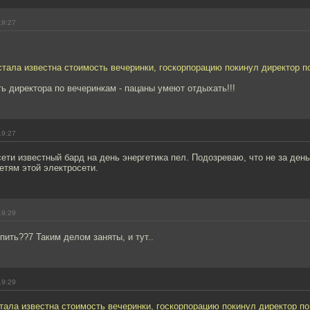
19:27
 стала известна стоимость вечеринки, госкорпорацию покинул директор п
ь директора по вечеринкам - пацаны умеют отдыхать!!!
19:27
ети известный бард на день энергетика пел. Подозреваю, что не за деньг
етям этой электросети.
19:29
пить??7 Таким делом заняты, и тут..
19:29
стала известна стоимость вечеринки, госкорпорацию покинул директор по