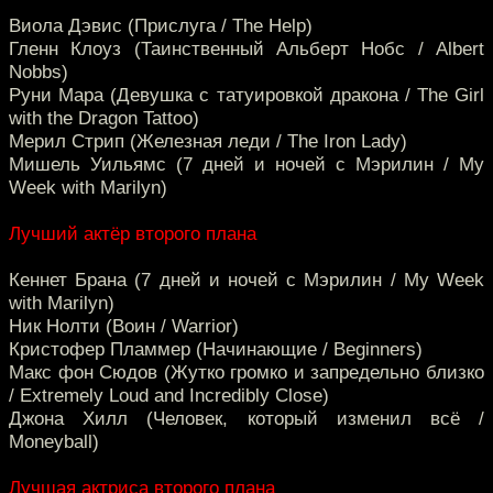
Виола Дэвис (Прислуга / The Help)
Гленн Клоуз (Таинственный Альберт Нобс / Albert
Nobbs)
Руни Мара (Девушка с татуировкой дракона / The Girl
with the Dragon Tattoo)
Мерил Стрип (Железная леди / The Iron Lady)
Мишель Уильямс (7 дней и ночей с Мэрилин / My
Week with Marilyn)
Лучший актёр второго плана
Кеннет Брана (7 дней и ночей с Мэрилин / My Week
with Marilyn)
Ник Нолти (Воин / Warrior)
Кристофер Пламмер (Начинающие / Beginners)
Макс фон Сюдов (Жутко громко и запредельно близко
/ Extremely Loud and Incredibly Close)
Джона Хилл (Человек, который изменил всё /
Moneyball)
Лучшая актриса второго плана