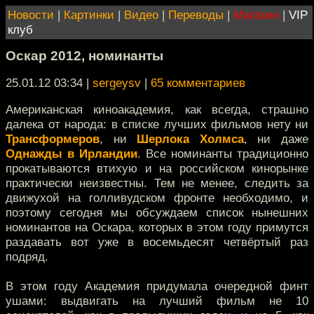
Новости
|
Картинки
|
Видео
|
Переводы
|
Магазин
|
VIP
клуб
Оскар 2012, номинанты
25.01.12 03:34
|
sergeysv
|
65 комментариев
Американская киноакадемия, как всегда, страшно
далека от народа: в списке лучших фильмов нету ни
Трансформеров
, ни
Шерлока Холмса
, ни даже
Однажды в Ирландии
. Все номинанты традиционно
прокатываются втихую и на российском кинорынке
практически неизвестны. Тем не менее, следить за
движухой на голливудском фронте необходимо, и
поэтому сегодня мы обсуждаем список нынешних
номинантов на Оскара, которых в этом году примутся
раздавать вот уже в восемьдесят четвёртый раз
подряд.
В этом году Академия придумала очередной финт
ушами: выдвигать на лучший фильм не 10