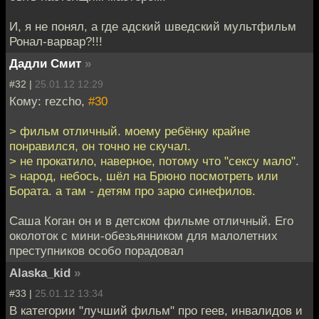
И, я не понял, а где адский шведский мультфильм
Ронал-варвар?!!!
Дадли Смит
»
#32 |
25.01.12 12:29
Кому: rezcho,
#30
> фильм отличный. моему ребёнку крайне
понравился, он точно не скучал.
> не прокатило, наверное, потому что "сексу мало".
> народ, небось, шёл на Брюно посмотреть или
Бората. а там - детям про зарю синефилов.
Саша Коган он и в детском фильме отличный. Его
околоток с мини-обезьянником для малолетних
преступников особо порадовал
Alaska_kid
»
#33 |
25.01.12 13:34
В категории "лучший фильм" про геев, инвалидов и