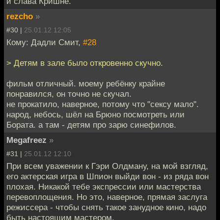
и слава Кришне.
rezcho
»
#30 |
25.01.12 12:05
Кому: Дадли Смит,
#28
> Детям в зале было откровенно скучно.
фильм отличный. моему ребёнку крайне
понравился, он точно не скучал.
не прокатило, наверное, потому что "сексу мало".
народ, небось, шёл на Брюно посмотреть или
Бората. а там - детям про зарю синефилов.
Megafreez
»
#31 |
25.01.12 12:10
При всем уважении к Гэри Олдману, на мой взгляд,
его актерская игра в Шпион выйди вон - из ряда вон
плохая. Никакой тебе экспрессии или мастерства
перевоплощения. Но это, наверное, прямая заслуга
режиссера - чтобы снять такое занудное кино, надо
быть настоящим мастером.