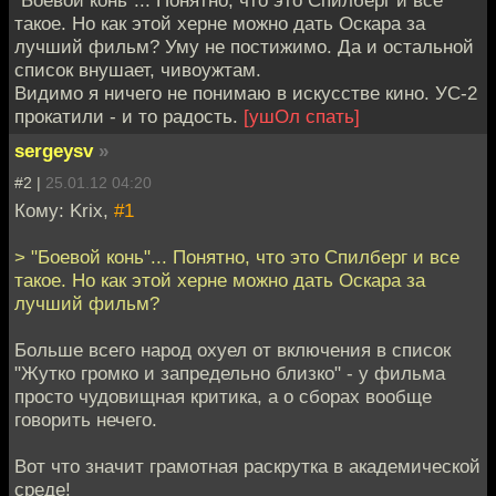
"Боевой конь"... Понятно, что это Спилберг и все
такое. Но как этой херне можно дать Оскара за
лучший фильм? Уму не постижимо. Да и остальной
список внушает, чивоужтам.
Видимо я ничего не понимаю в искусстве кино. УС-2
прокатили - и то радость.
[ушОл спать]
sergeysv
»
#2 |
25.01.12 04:20
Кому: Krix,
#1
> "Боевой конь"... Понятно, что это Спилберг и все
такое. Но как этой херне можно дать Оскара за
лучший фильм?
Больше всего народ охуел от включения в список
"Жутко громко и запредельно близко" - у фильма
просто чудовищная критика, а о сборах вообще
говорить нечего.
Вот что значит грамотная раскрутка в академической
среде!