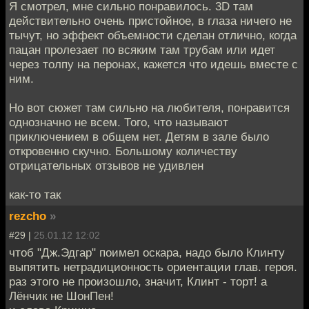
Я смотрел, мне сильно понравилось. 3D там
действительно очень пристойное, в глаза ничего не
тычут, но эффект объемности сделан отлично, когда
пацан пролезает по всяким там трубам или идет
через толпу на перонах, кажется что идешь вместе с
ним.
Но вот сюжет там сильно на любителя, понравится
однозначно не всем. Того, что называют
приключением в общем нет. Детям в зале было
откровенно скучно. Большому количеству
отрицательных отзывов не удивлен
как-то так
rezcho
»
#29 |
25.01.12 12:02
чтоб "Дж.Эдгар" поимел оскара, надо было Клинту
выпятить нетрадиционность ориентации глав. героя.
раз этого не произошло, значит, Клинт - торт! а
Лёнчик не ШонПен!