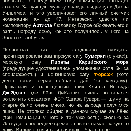
полагать, в следующем году номинация пропадёт
совсем. За лучшую музыку дважды выдвинули Джона
Уильямса, и это увеличивает его личный счётчик
номинаций аж до 47. Интересно, удастся ли
композитору
Артиста
Людовику Бурсе обскакать его и
взять награду себе, как это получилось у него на
Золотых глобусах.
Полностью, как и следовало ожидать,
проигнорировали вампирскую сагу
Сумерки
(о ужас!),
морскую сагу
Пираты Карибского моря
(предыдущие удостаивались упоминания хотя бы за
спецэффекты) и бензиновую сагу
Форсаж
(хотя
денег пятая серия собрала дай бог каждому).
Прокатили и напыщенный эпик Клинта Иствуда
Дж.Эдгар
, где Лёня ДиКаприо очень постарался
воплотить создателя ФБР Эдгара Гувера — шуму на
старте было очень много, но на выходе получился
пшик. Не столько обидно в данном случае за Лёню
(три номинации у него и так уже есть), сколько за
Иствуда: в последнее время он явно снимает какую-то
лажу. Видимо, годы таки начинают брать своё.