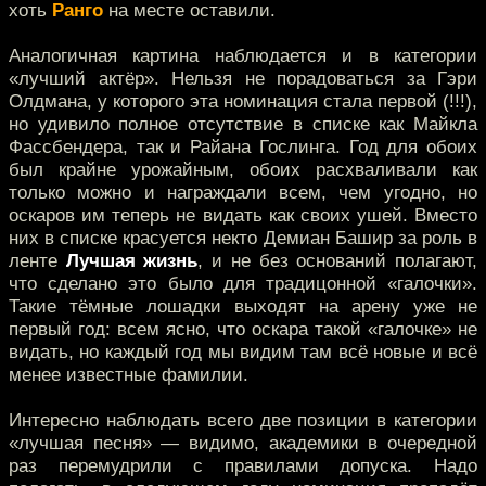
хоть
Ранго
на месте оставили.
Аналогичная картина наблюдается и в категории
«лучший актёр». Нельзя не порадоваться за Гэри
Олдмана, у которого эта номинация стала первой (!!!),
но удивило полное отсутствие в списке как Майкла
Фассбендера, так и Райана Гослинга. Год для обоих
был крайне урожайным, обоих расхваливали как
только можно и награждали всем, чем угодно, но
оскаров им теперь не видать как своих ушей. Вместо
них в списке красуется некто Демиан Башир за роль в
ленте
Лучшая жизнь
, и не без оснований полагают,
что сделано это было для традицонной «галочки».
Такие тёмные лошадки выходят на арену уже не
первый год: всем ясно, что оскара такой «галочке» не
видать, но каждый год мы видим там всё новые и всё
менее известные фамилии.
Интересно наблюдать всего две позиции в категории
«лучшая песня» — видимо, академики в очередной
раз перемудрили с правилами допуска. Надо