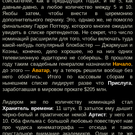
соискателей, как в предыдущих годах, и не 5, как
давным-давно, а любое количество между 5 и 10.
Якобы затем, чтобы внести в церемонию
дополнительного перчику. Это, однако же, не помогло
финальному Гарри Поттеру, которого многие ожидали
увидеть в списке претендентов. Не секрет, что число
номинаций расширили для того, чтобы включать туда
какой-нибудь популярный блокбастер — Джармуши и
Коэны, конечно, дело хорошее, но на них одних
телевизионную аудиторию не соберёшь. В прошлом
году таким свадебным генералом назначили
Начало
,
до этого —
Аватар
, ну а теперь решили вообще без
него обойтись. Итого по кассовым сборам в
нынешнем списке лидирует разве что
Прислуга
,
заработавшая в мировом прокате $205 млн.
Лидером же по количеству номинаций стал
Хранитель времени
: 11 штук. В затылок ему дышит
чёрно-белый и практически немой
Артист
: у него их
10. Оба фильма с большой любовью повествуют нам
про чудеса кинематографа — отсюда и такое
пристальное внимание академиков. Одни и те же