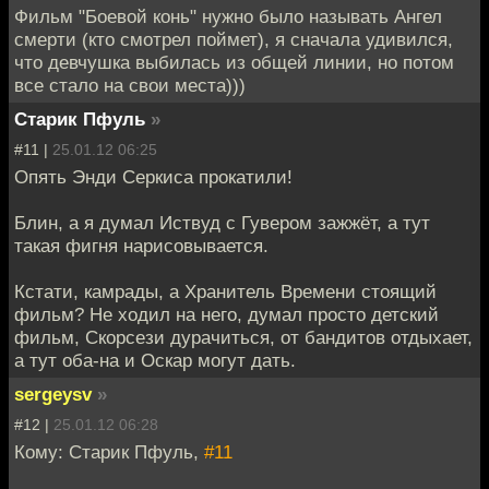
Фильм "Боевой конь" нужно было называть Ангел
смерти (кто смотрел поймет), я сначала удивился,
что девчушка выбилась из общей линии, но потом
все стало на свои места)))
Старик Пфуль
»
#11 |
25.01.12 06:25
Опять Энди Серкиса прокатили!
Блин, а я думал Иствуд с Гувером зажжёт, а тут
такая фигня нарисовывается.
Кстати, камрады, а Хранитель Времени стоящий
фильм? Не ходил на него, думал просто детский
фильм, Скорсези дурачиться, от бандитов отдыхает,
а тут оба-на и Оскар могут дать.
sergeysv
»
#12 |
25.01.12 06:28
Кому: Старик Пфуль,
#11