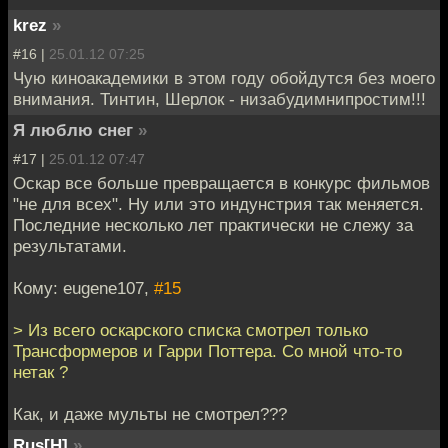
krez
»
#16 |
25.01.12 07:25
Чую киноакадемики в этом году обойдутся без моего
внимания. Тинтин, Шерлок - низабудимнипростим!!!
Я люблю снег
»
#17 |
25.01.12 07:47
Оскар все больше превращается в конкурс фильмов
"не для всех". Ну или это индунстрия так меняется.
Последние несколько лет практически не слежу за
результатами.
Кому: eugene107,
#15
> Из всего оскарского списка смотрел только
Трансформеров и Гарри Поттера. Со мной что-то
нетак ?
Как, и даже мульты не смотрел???
Rus[H]
»