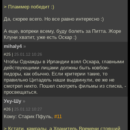
> Пламмер победит :)
Да, скорее всего. Но все равно интересно :)
А еще, вопреки всему, буду болеть за Питта. Жоре
Клуни хватит, уже есть Оскар :)
mihaly4
»
#25 |
25.01.12 10:26
Чтобы Однажды в Ирландии взял Оскара, главными
действующими лицами должны быть ковбои-
пидоры, как обычно. Если критерии такие, то
правильно Цитадель наши выдвинули, ее же не
смотрел никто. Пошел смотреть фильмы из списка, -
просвещаться.
Уку-Шу
»
#26 |
25.01.12 10:27
Кому: Старик Пфуль,
#11
> Кстати, камрады, а Хранитель Времени стоящий