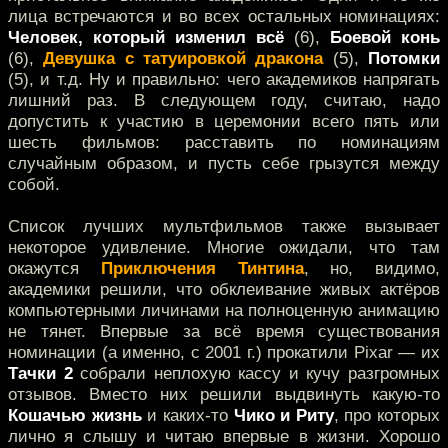
лица встречаются и во всех остальных номинациях:
Человек, который изменил всё
(6),
Боевой конь
(6),
Девушка с татуировкой дракона
(5),
Потомки
(5), и т.д. Ну и правильно: чего академиков напрягать
лишний раз. В следующем году, считаю, надо
допустить к участию в церемонии всего пять или
шесть фильмов: расставить по номинациям
случайным образом, и пусть себе грызутся между
собой.
Список лучших мультфильмов также вызывает
некоторое удивление. Многие ожидали, что там
окажутся
Приключения Тинтина
, но, видимо,
академики решили, что обклеивание живых актёров
компьютерными личинами на полноценную анимацию
не тянет. Впервые за всё время существования
номинации (а именно, с 2001 г.) прокатили Pixar — их
Тачки 2
собрали неплохую кассу и кучу разгромных
отзывов. Вместо них решили выдвинуть какую-то
Кошачью жизнь
и каких-то
Чико и Риту
, про которых
лично я слышу и читаю впервые в жизни. Хорошо