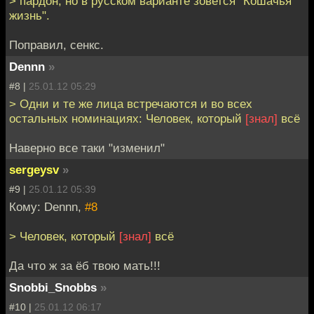
> пардон, но в русском варианте зовется "Кошачья
жизнь".
Поправил, сенкс.
Dennn
»
#8 |
25.01.12 05:29
> Одни и те же лица встречаются и во всех
остальных номинациях: Человек, который
[знал]
всё
Наверно все таки "изменил"
sergeysv
»
#9 |
25.01.12 05:39
Кому: Dennn,
#8
> Человек, который
[знал]
всё
Да что ж за ёб твою мать!!!
Snobbi_Snobbs
»
#10 |
25.01.12 06:17