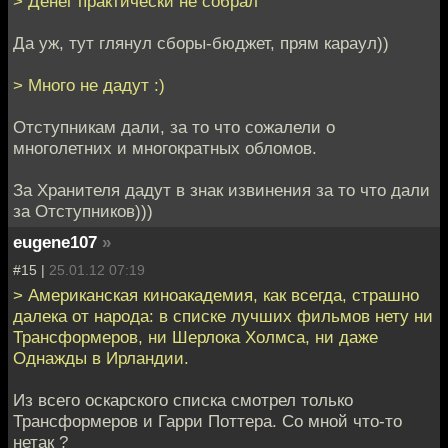
> Денег практически не собрал
Да уж, тут глянул сборы-бюджет, прям караул))
> Много не дадут :)
Отступникам дали, за то что сожалели о
многолетних и многократных обломов.
За Хранителя дадут в знак извинения за то что дали
за Отступников)))
eugene107
»
#15 |
25.01.12 07:19
> Американская киноакадемия, как всегда, страшно
далека от народа: в списке лучших фильмов нету ни
Трансформеров, ни Шерлока Холмса, ни даже
Однажды в Ирландии.
Из всего оскарского списка смотрел только
Трансформеров и Гарри Поттера. Со мной что-то
нетак ?