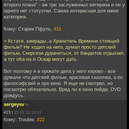
второго плана" - аж три заслуженных ветерана и ни у
одного нет статуэтки. Самая интересная для меня
категория.
Кому: Старик Пфуль,
#11
> Кстати, камрады, а Хранитель Времени стоящий
фильм? Не ходил на него, думал просто детский
фильм, Скорсези дурачиться, от бандитов отдыхает,
а тут оба-на и Оскар могут дать.
Вот поэтому и в прокате дела у него херово - все
думали что детский фильм, красивая сказочка, а он
философский и про кино. Я еще не смотрел, но
посмотрю обязательно. Вряд ли в кино пойде, DVD
дождусь.
sergeysv
»
#23 |
25.01.12 10:11
Кому: Trouble,
#22