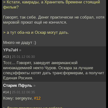
> Кстати, камрады, а Хранитель Времени стоящий
фильм?
Говорят, так себе. Денег практически не собрал, хотя
мировой прокат ещё не кончился.
> а тут оба-на и Оскар могут дать.
Много не дадут :)
YPa7aH
»
#13 |
25.01.12 06:30
Тссс... Говорят, заведует американской
киноакадемией некто Чуров. Оскара за лучшие
спецэффекты хотят дать трансформерам, а получит
Единая Росиия.
Старик Пфуль
»
#14 |
25.01.12 06:35
Кому: sergeysv,
#12