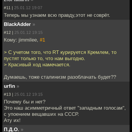
#11 |
25.01.12 19:07
Теперь мы узнаем всю правду,этот не соврёт.
BlackAdder
»
#12 |
25.01.12 19:15
Кому: jimmilee,
#1
> С учетом того, что RT курируется Кремлем, то
пустят только то, что нам выгодно.
> Красивый ход намечается.
Думаешь, тоже сталинизм разоблачать будет??
urfin
»
#13 |
25.01.12 19:15
Почему бы и нет?
Это наш асимметричный ответ "западным голосам",
с упоением вещавших на СССР.
Ату их!
П.Д.О.
»