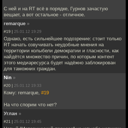
С ней и на RT всё в порядке, Гурнов зачастую
вещает, а вот остальное - отличное.
remarque
»
#19 |
25.01.12 19:29
Однако, есть сильнейшее подозрение: стоит только
RT начать озвучивать неудобные мнения на
территории колыбели демократии и гласности, как
найдётся множество причин, по которым контент
этого медиаресурса будет надёжно заблокирован
для таможних граждан.
Nin
»
#20 |
25.01.12 19:33
Кому: remarque,
#19
На что спорим что нет?
Углан
»
#21 |
25.01.12 19:45