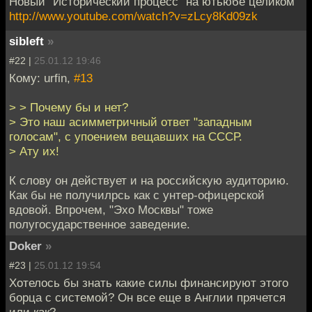
Новый "Исторический процесс" на ютьюбе целиком
http://www.youtube.com/watch?v=zLcy8Kd09zk
sibleft
»
#22 |
25.01.12 19:46
Кому: urfin,
#13
> > Почему бы и нет?
> Это наш асимметричный ответ "западным
голосам", с упоением вещавших на СССР.
> Ату их!
К слову он действует и на российскую аудиторию.
Как бы не получилрсь как с унтер-офицерской
вдовой. Впрочем, "Эхо Москвы" тоже
полугосударственное заведение.
Doker
»
#23 |
25.01.12 19:54
Хотелось бы знать какие силы финансируют этого
борца с системой? Он все еще в Англии прячется