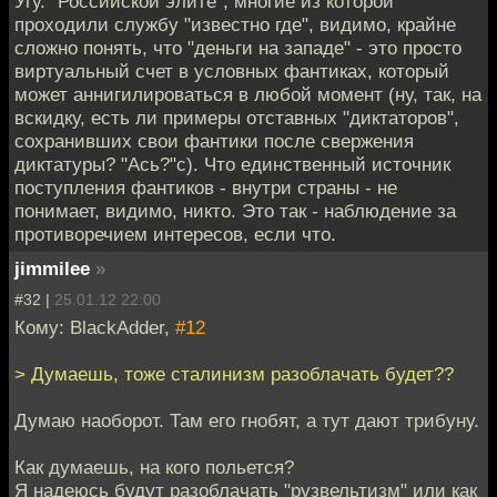
Угу. "Российской элите", многие из которой
проходили службу "известно где", видимо, крайне
сложно понять, что "деньги на западе" - это просто
виртуальный счет в условных фантиках, который
может аннигилироваться в любой момент (ну, так, на
вскидку, есть ли примеры отставных "диктаторов",
сохранивших свои фантики после свержения
диктатуры? "Ась?"с). Что единственный источник
поступления фантиков - внутри страны - не
понимает, видимо, никто. Это так - наблюдение за
противоречием интересов, если что.
jimmilee
»
#32 |
25.01.12 22:00
Кому: BlackAdder,
#12
> Думаешь, тоже сталинизм разоблачать будет??
Думаю наоборот. Там его гнобят, а тут дают трибуну.
Как думаешь, на кого польется?
Я надеюсь будут разоблачать "рузвельтизм" или как