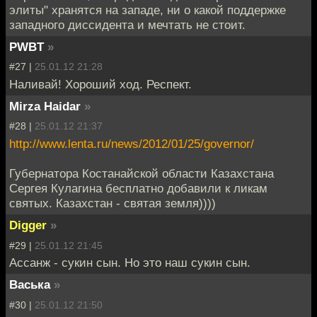
элиты" хранятся на западе, ни о какой поддержке
западного диссидента и мечтать не стоит.
PWBT
»
#27 |
25.01.12 21:28
Наливай! Хороший ход. Респект.
Mirza Haidar
»
#28 |
25.01.12 21:37
http://www.lenta.ru/news/2012/01/25/governor/
Губернатора Костанайской области Казахстана
Сергея Кулагина бесплатно добавили к ликам
святых. Казахстан - святая земля))))
Digger
»
#29 |
25.01.12 21:45
Ассанж - сукин сын. Но это наш сукин сын.
Васька
»
#30 |
25.01.12 21:50