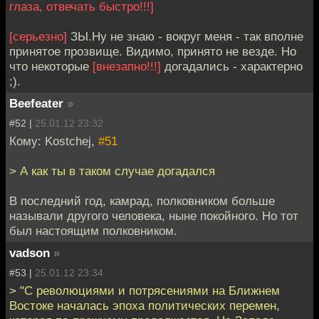
глаза, отвечать быстро!!!]
[серьезно]
ЗЫ.Ну не знаю - вокруг меня - так вполне
принятое прозвище. Видимо, принято не везде. Но
что некоторые
[внезапно!!!]
догадались - характерно
;).
Beefeater
»
#52 |
25.01.12 23:32
Кому: Kostchej,
#51
> А как ты в таком случае догадался
В последний год, камрад, полковником больше
называли другого человека, ныне покойного. Но тот
был настоящим полковником.
vadson
»
#53 |
25.01.12 23:34
> "С революциями и потрясениями на Ближнем
Востоке началась эпоха политических перемен,