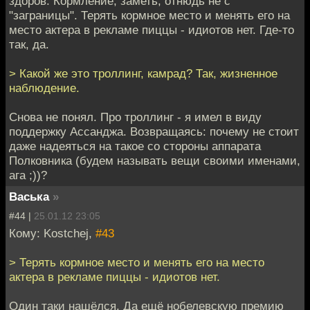
здоров. Кормление, заметь, отнюдь не с
"заграницы". Терять кормное место и менять его на
место актера в рекламе пиццы - идиотов нет. Где-то
так, да.
> Какой же это троллинг, камрад? Так, жизненное
наблюдение.
Снова не понял. Про троллинг - я имел в виду
поддержку Ассанджа. Возвращаясь: почему не стоит
даже надеяться на такое со стороны аппарата
Полковника (будем называть вещи своими именами,
ага ;))?
Васька
»
#44 |
25.01.12 23:05
Кому: Kostchej,
#43
> Терять кормное место и менять его на место
актера в рекламе пиццы - идиотов нет.
Один таки нашёлся. Да ещё нобелевскую премию