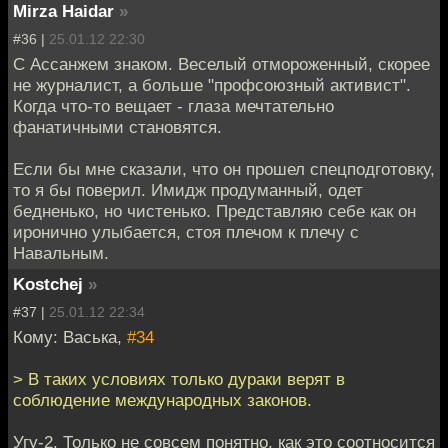
Mirza Haidar
»
#36 |
25.01.12 22:30
С Ассанжем знаком. Веселый отмороженный, скорее
не журналист, а больше "профсоюзный активист".
Когда что-то вещает - глаза мечтательно
фанатичными становятся.
Если бы мне сказали, что он прошел спецподготовку,
то я бы поверил. Имидж продуманный, одет
бедненько, но чистенько. Представляю себе как он
иронично улыбается, стоя плечом к плечу с
Навальным.
Kostchej
»
#37 |
25.01.12 22:34
Кому: Васька,
#34
> В таких условиях только дураки верят в
соблюдение международных законов.
Угу-2. Только не совсем понятно, как это соотносится