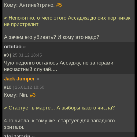
Кому: Антинейтрино,
#5
> Непонятно, отчего этого Ассаджа до сих пор никак
не пристрелит
А зачем его убивать? И кому это надо?
orbitao
»
#9 |
25.01.12 18:45
Чую недолго осталось Ассаджу, не за горами
несчастный случай....
Jack Jumper
»
#10 |
25.01.12 18:50
Кому: Nin,
#3
> Стартует в марте... А выборы какого числа?
4-го числа. к тому же, стартует для западного
зрителя.
zloi tatarin
»