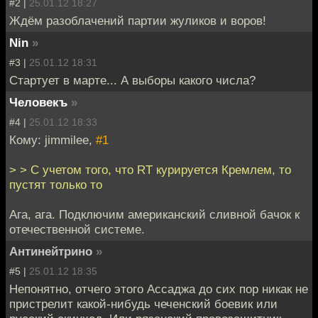
#2 |
25.01.12 18:27
Ждём разоблачений партии жуликов и воров!
Nin
»
#3 |
25.01.12 18:31
Стартует в марте... А выборы какого числа?
Человекъ
»
#4 |
25.01.12 18:33
Кому: jimmilee,
#1
> > С учетом того, что RT курируется Кремлем, то
пустят только то
Ага, ага. Подключим американский сливной бачок к
отечественной системе.
Антинейтрино
»
#5 |
25.01.12 18:35
Непонятно, отчего этого Ассаджа до сих пор никак не
пристрелит какой-нибудь чеченский боевик или