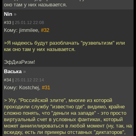
оно там у них называется.
Nin
»
#33 |
25.01.12 22:08
Кому: jimmilee,
#32
>Я надеюсь будут разоблачать "рузвельтизм" или
как оно там у них называется.
ЭфДиаРизм!
Васька
»
#34 |
25.01.12 22:14
Кому: Kostchej,
#31
> Угу. "Российской элите", многие из которой
проходили службу "известно где", видимо, крайне
сложно понять, что "деньги на западе" - это просто
виртуальный счет в условных фантиках, который
может аннигилироваться в любой момент (ну, так, на
вскидку, есть ли примеры отставных "диктаторов",