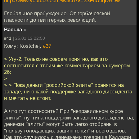
http://www.youtube.com/watch?v=2SFnU4qDHDw
Глобальное пробуждение. От горбачевской
гласности до твиттерных революций.
Васька
»
#41 |
25.01.12 22:50
Кому: Kostchej,
#37
> Угу-2. Только не совсем понятно, как это
соотносится с твоим же комментарием за нумером
26:
>
> > Пока деньги "российской элиты" хранятся на
западе, ни о какой поддержке западного диссидента
и мечтать не стоит.
А что тут соотносить? При "неправильном курсе
элиты", ну, типа поддержки западного диссиденства,
денежки "элиты" могут быть легко отобраны в
"пользу голодающих вашингтонья" и всего делов.
Как это случилось с денежками товарища Каддафи.