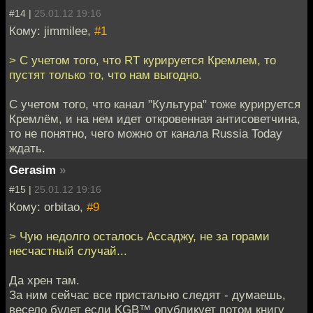
#14 |
25.01.12 19:16
Кому: jimmilee,
#1
> С учетом того, что RT курируется Кремлем, то
пустят только то, что нам выгодно.
С учетом того, что канал "Культура" тоже курируется
Кремлём, и на нем идет откровенная антисоветчина,
то не понятно, чего можно от канала Russia Today
ждать.
Gerasim
»
#15 |
25.01.12 19:16
Кому: orbitao,
#9
> Чую недолго осталось Ассаджу, не за горами
несчастный случай...
Да хрен там.
За ним сейчас все пристально следят - думаешь,
весело будет если KGB™ опубликует потом книгу