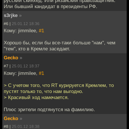
русский скинхед. Или рязанский правозащитник.
Или бывший кандидат в президенты РФ.
s3rjke
»
#6 |
25.01.12 18:36
Кому: jimmilee,
#1
Хорошо бы, если бы все-таки больше "нам", чем
"тем", кто в Кремле заседает.
Gecko
»
#7 |
25.01.12 18:37
Кому: jimmilee,
#1
> С учетом того, что RT курируется Кремлем, то
пустят только то, что нам выгодно.
> Красивый ход намечается.
Плюс зрители подтянутся на фамилию.
Gecko
»
#8 |
25.01.12 18:38