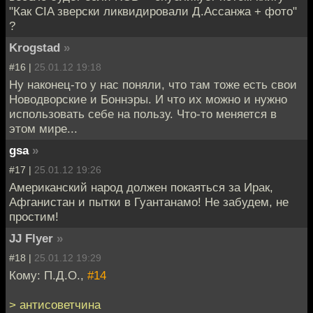
"Как CIA зверски ликвидировали Д.Ассанжа + фото"
?
Krogstad
»
#16 |
25.01.12 19:18
Ну наконец-то у нас поняли, что там тоже есть свои
Новодворские и Боннэры. И что их можно и нужно
использовать себе на пользу. Что-то меняется в
этом мире...
gsa
»
#17 |
25.01.12 19:26
Американский народ должен покаяться за Ирак,
Афганистан и пытки в Гуантанамо! Не забудем, не
простим!
JJ Flyer
»
#18 |
25.01.12 19:29
Кому: П.Д.О.,
#14
> антисоветчина