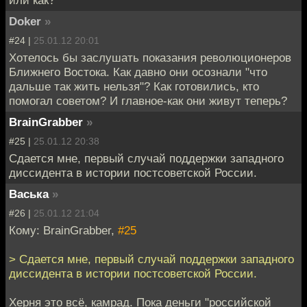
или как?
Doker
»
#24 |
25.01.12 20:01
Хотелось бы заслушать показания революционеров
Ближнего Востока. Как давно они осознали "что
дальше так жить нельзя"? Как готовились, кто
помогал советом? И главное-как они живут теперь?
BrainGrabber
»
#25 |
25.01.12 20:38
Сдается мне, первый случай поддержки западного
диссидента в истории постсоветской России.
Васька
»
#26 |
25.01.12 21:04
Кому: BrainGrabber,
#25
> Сдается мне, первый случай поддержки западного
диссидента в истории постсоветской России.
Херня это всё, камрад. Пока деньги "российской