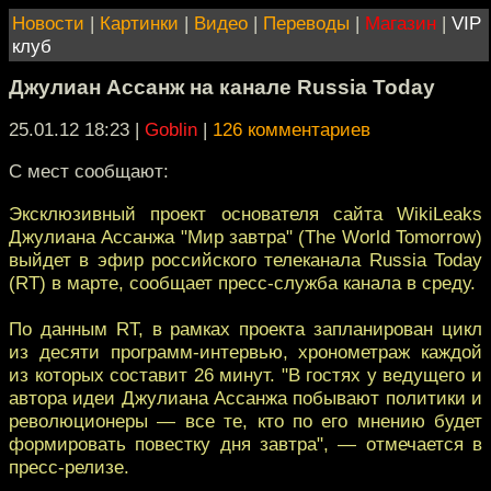
Новости
|
Картинки
|
Видео
|
Переводы
|
Магазин
|
VIP
клуб
Джулиан Ассанж на канале Russia Today
25.01.12 18:23
|
Goblin
|
126 комментариев
С мест сообщают:
Эксклюзивный проект основателя сайта WikiLeaks
Джулиана Ассанжа "Мир завтра" (The World Tomorrow)
выйдет в эфир российского телеканала Russia Today
(RT) в марте, сообщает пресс-служба канала в среду.
По данным RT, в рамках проекта запланирован цикл
из десяти программ-интервью, хронометраж каждой
из которых составит 26 минут. "В гостях у ведущего и
автора идеи Джулиана Ассанжа побывают политики и
революционеры — все те, кто по его мнению будет
формировать повестку дня завтра", — отмечается в
пресс-релизе.