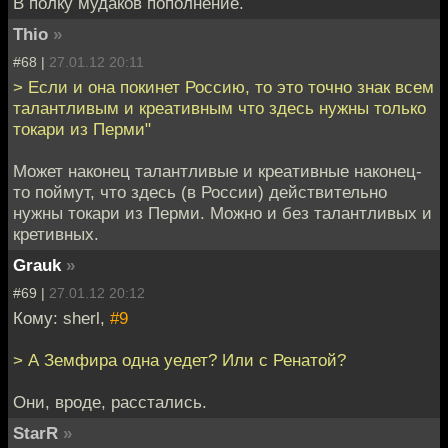
В полку мудаков пополнение.
Thio
»
#68 |
27.01.12 20:11
> Если и она покинет Россию, то это точно знак всем
талантливым и креативным что здесь нужны только
токари из Перми"
Может наконец талантливые и креативные наконец-
то поймут, что здесь (в России) действительно
нужны токари из Перми. Можно и без талантливых и
кретивных.
Grauk
»
#69 |
27.01.12 20:12
Кому: sherl,
#9
> А Земфира одна уедет? Или с Ренатой?
Они, вроде, расстались.
StarR
»