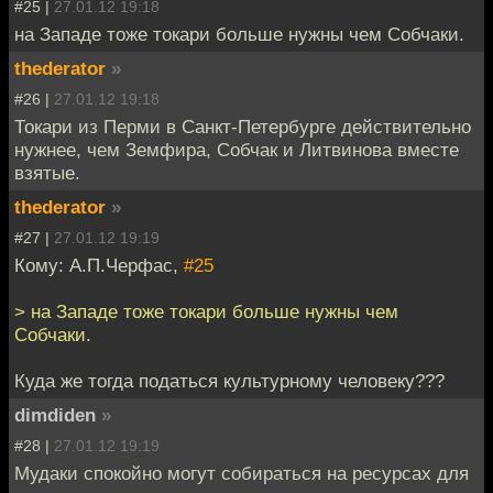
#25 |
27.01.12 19:18
на Западе тоже токари больше нужны чем Собчаки.
thederator
»
#26 |
27.01.12 19:18
Токари из Перми в Санкт-Петербурге действительно
нужнее, чем Земфира, Собчак и Литвинова вместе
взятые.
thederator
»
#27 |
27.01.12 19:19
Кому: А.П.Черфас,
#25
> на Западе тоже токари больше нужны чем
Собчаки.
Куда же тогда податься культурному человеку???
dimdiden
»
#28 |
27.01.12 19:19
Мудаки спокойно могут собираться на ресурсах для