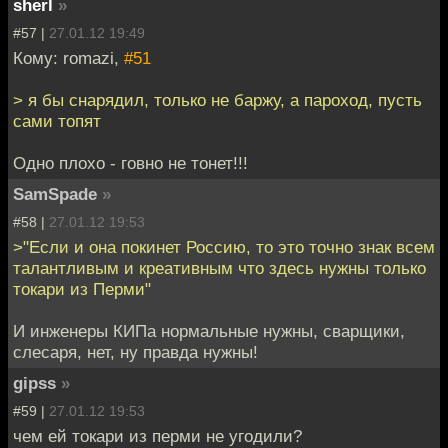
sherl
»
#57 |
27.01.12 19:49
Кому: romazi,
#51
> я бы снарядил, только не баржу, а пароход, пусть
сами топят
Одно плохо - говно не тонет!!!
SamSpade
»
#58 |
27.01.12 19:53
>"Если и она покинет Россию, то это точно знак всем
талантливым и креативным что здесь нужны только
токари из Перми"
И инженеры КИПа нормальные нужны, сварщики,
слесаря, нет, ну правда нужны!
gipss
»
#59 |
27.01.12 19:53
чем ей токари из перми не угодили?