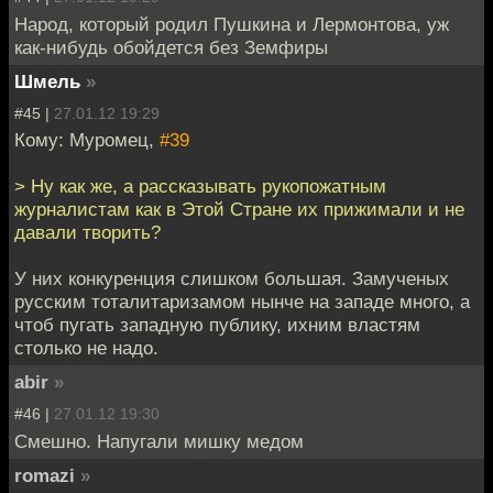
Народ, который родил Пушкина и Лермонтова, уж
как-нибудь обойдется без Земфиры
Шмель
»
#45 |
27.01.12 19:29
Кому: Муромец,
#39
> Ну как же, а рассказывать рукопожатным
журналистам как в Этой Стране их прижимали и не
давали творить?
У них конкуренция слишком большая. Замученых
русским тоталитаризамом нынче на западе много, а
чтоб пугать западную публику, ихним властям
столько не надо.
abir
»
#46 |
27.01.12 19:30
Смешно. Напугали мишку медом
romazi
»