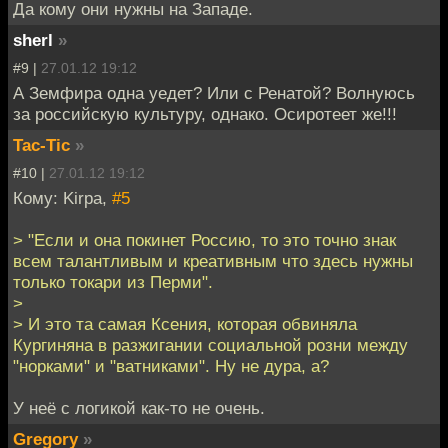
Да кому они нужны на Западе.
sherl
»
#9 |
27.01.12 19:12
А Земфира одна уедет? Или с Ренатой? Волнуюсь
за российскую культуру, однако. Осиротеет же!!!
Tac-Tic
»
#10 |
27.01.12 19:12
Кому: Kirpa,
#5
> "Если и она покинет Россию, то это точно знак
всем талантливым и креативным что здесь нужны
только токари из Перми".
>
> И это та самая Ксения, которая обвиняла
Кургиняна в разжигании социальной розни между
"норками" и "ватниками". Ну не дура, а?
У неё с логикой как-то не очень.
Gregory
»