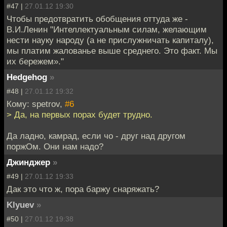
#47 |
27.01.12 19:30
Чтобы предотвратить обобщения оттуда же -
В.И.Ленин "Интеллектуальным силам, желающим
нести науку народу (а не прислужничать капиталу),
мы платим жалованье выше среднего. Это факт. Мы
их бережем»."
Hedgehog
»
#48 |
27.01.12 19:32
Кому: spetrov,
#6
> Да, на первых порах будет трудно.
Да ладно, камрад, если чо - друг над другом
поржОм. Они нам надо?
Джинджер
»
#49 |
27.01.12 19:33
Дак это что ж, пора баржу снаряжать?
Klyuev
»
#50 |
27.01.12 19:38