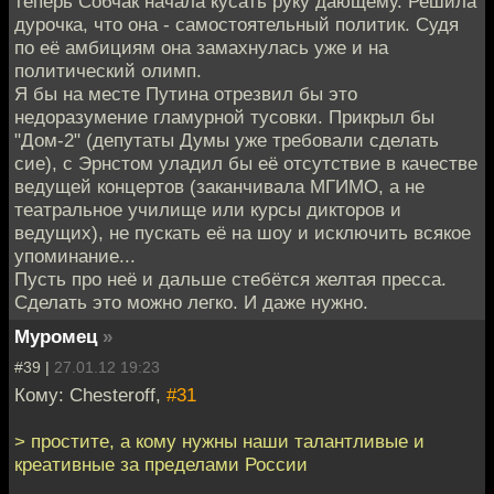
теперь Собчак начала кусать руку дающему. Решила
дурочка, что она - самостоятельный политик. Судя
по её амбициям она замахнулась уже и на
политический олимп.
Я бы на месте Путина отрезвил бы это
недоразумение гламурной тусовки. Прикрыл бы
"Дом-2" (депутаты Думы уже требовали сделать
сие), с Эрнстом уладил бы её отсутствие в качестве
ведущей концертов (заканчивала МГИМО, а не
театральное училище или курсы дикторов и
ведущих), не пускать её на шоу и исключить всякое
упоминание...
Пусть про неё и дальше стебётся желтая пресса.
Сделать это можно легко. И даже нужно.
Муромец
»
#39 |
27.01.12 19:23
Кому: Chesteroff,
#31
> простите, а кому нужны наши талантливые и
креативные за пределами России