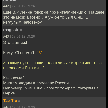
#42 |
27.01.12 19:26
Ещё В.И.Ленин говорил про интеллигенцию "На деле
это не мозг, а говно». А уж он то был ОЧЕНЬ
неглупым человеком.
magestr
»
#43 |
27.01.12 19:28
Это шантаж!
Кому: Chesteroff,
#31
> а кому нужны наши талантливые и креативные за
пределами России...?
Как - кому?!
Многим людям в пределах России.
Например, мне. Еще - просто токарям, токарям из
Перми...
Tac-Tic
»
#44 |
27.01.12 19:29