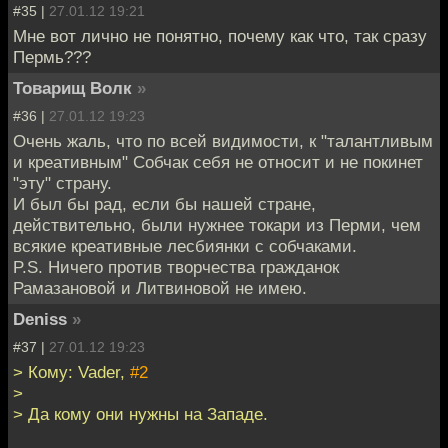
#35 |
27.01.12 19:21
Мне вот лично не понятно, почему как что, так сразу
Пермь???
Товарищ Волк
»
#36 |
27.01.12 19:23
Очень жаль, что по всей видимости, к "талантливым
и креативным" Собчак себя не относит и не покинет
"эту" страну.
И был бы рад, если бы нашей стране,
действительно, были нужнее токари из Перми, чем
всякие креативные лесбиянки с собчаками.
P.S. Ничего против творчества гражданок
Рамазановой и Литвиновой не имею.
Deniss
»
#37 |
27.01.12 19:23
> Кому: Vader,
#2
>
> Да кому они нужны на Западе.