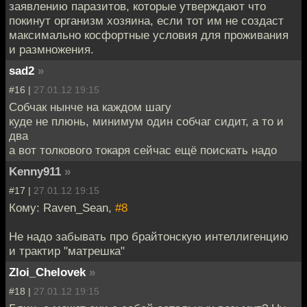
заявлению паразитов, которые утверждают что
покинут организм хозяина, если тот им не создаст
максимально косфортные условия для проживания
и размножения.
sad2
»
#16 |
27.01.12 19:15
Собчак нынче на каждом шагу
куде не плюнь, минимум один собчаг сидит, а то и
два
а вот толкового токаря сейчас ещё поискать надо
Kenny911
»
#17 |
27.01.12 19:15
Кому: Raven_Sean,
#8
Не надо забывать про брайтонскую интеллигенцию
и трактир "матрешка"
Zloi_Chelovek
»
#18 |
27.01.12 19:15