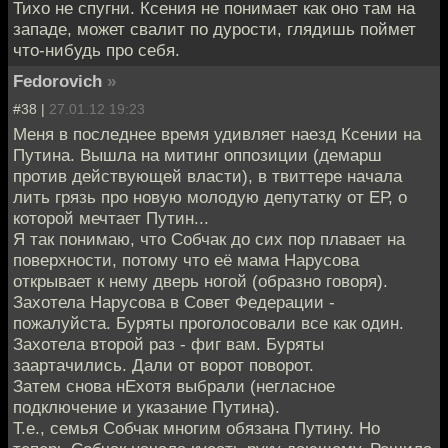
Тихо не спугни. Ксения не понимает как оно там на
западе, может свалит по дурости, глядишь поймет
что-нибудь про себя.
Fedorovich
»
#38 |
27.01.12 19:23
Меня в последнее время удивляет наезд Ксении на
Путина. Вышла на митинг оппозиции (демарш
против действующей власти), в твиттере начала
лить грязь про новую молодую депутатку от ЕР, о
которой мечтает Путин...
Я так понимаю, что Собчак до сих пор плавает на
поверхности, потому что её мама Нарусова
открывает к нему дверь ногой (образно говоря).
Захотела Нарусова в Совет Федерации -
пожалуйста. Буряты проголосовали все как один.
Захотела второй раз - фиг вам. Буряты
заартачились. Дали от ворот поворот.
Затем снова нЕхотя выбрали (негласное
подключение и указание Путина).
Т.е., семья Собчак многим обязана Путину. Но