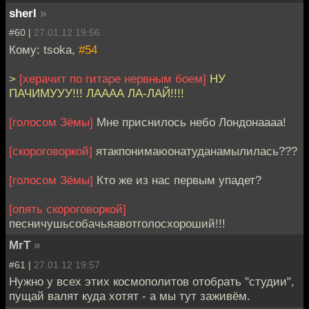
sherl
»
#60 |
27.01.12 19:56
Кому: tsoka,
#54
>
[херачит по гитаре нервным боем]
НУ
ПАЧИМУУУ!!! ЛАААА ЛА-ЛАЙ!!!!
[голосом Зёмы]
Мне приснилось небо Лондонаааа!
[скороговоркой]
ятакпонимаюонатуданамылилась???
[голосом Зёмы]
Кто же из нас первым упадет?
[опять скороговоркой]
песничушьсобачьяавотголосхороший!!!
MrT
»
#61 |
27.01.12 19:57
Нужно у всех этих космополитов отобрать "студии",
пущай валят куда хотят - а мы тут заживём.