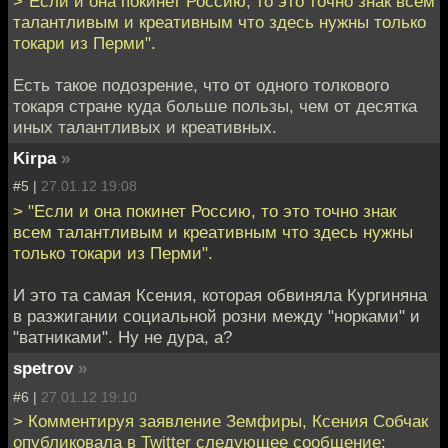
>"Если и она покинет Россию, то это точно знак всем
талантливым и креативным что здесь нужны только
токари из Перми".
Есть такое подозрение, что от одного толкового
токаря стране куда больше пользы, чем от десятка
иных талантливых и креативных.
Kirpa
»
#5 |
27.01.12 19:08
> "Если и она покинет Россию, то это точно знак
всем талантливым и креативным что здесь нужны
только токари из Перми".
И это та самая Ксения, которая обвиняла Кургиняна
в разжигании социальной розни между "норками" и
"ватниками". Ну не дура, а?
spetrov
»
#6 |
27.01.12 19:10
> Комментируя заявление Земфиры, Ксения Собчак
опубликовала в Twitter следующее сообщение: