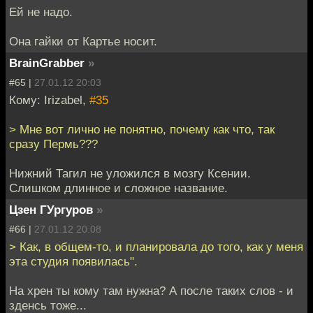
Ей не надо.
Она гайки от Картье носит.
BrainGrabber
»
#65 |
27.01.12 20:03
Кому: Irizabel,
#35
> Мне вот лично не понятно, почему как что, так
сразу Пермь???
Нижний Тагил не уложился в мозгу Ксении.
Слишком длинное и сложное название.
Цзен ГУргуров
»
#66 |
27.01.12 20:08
> Как, в общем-то, и планировала до того, как у меня
эта студия появилась".
На хрен ты кому там нужна? А после таких слов - и
зденсь тоже...