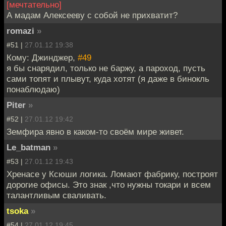
[мечтательно]
А мадам Алексееву с собой не прихватит?
romazi
»
#51 |
27.01.12 19:38
Кому: Джинджер,
#49
я бы снарядил, только не баржу, а пароход, пусть
сами топят и плывут, куда хотят (я даже в бинокль
понаблюдаю)
Piter
»
#52 |
27.01.12 19:42
Земфира явно в каком-то своём мире живет.
Le_batman
»
#53 |
27.01.12 19:43
Хренасе у Ксюши логика. Ломают фабрику, построят
дорогие офисы. Это знак ,что нужны токари и всем
талантливым сваливать.
tsoka
»
#54 |
27.01.12 19:45