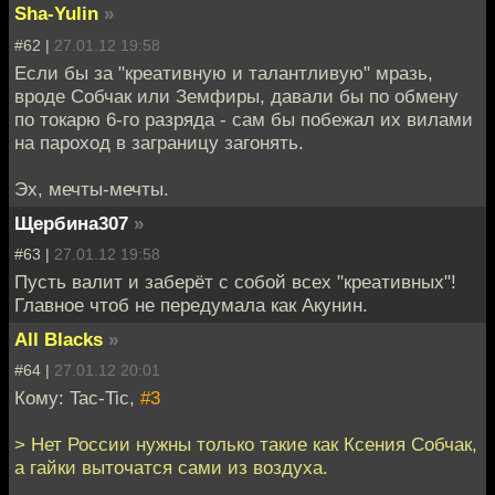
Sha-Yulin
»
#62 |
27.01.12 19:58
Если бы за "креативную и талантливую" мразь,
вроде Собчак или Земфиры, давали бы по обмену
по токарю 6-го разряда - сам бы побежал их вилами
на пароход в заграницу загонять.
Эх, мечты-мечты.
Щербина307
»
#63 |
27.01.12 19:58
Пусть валит и заберёт с собой всех "креативных"!
Главное чтоб не передумала как Акунин.
All Blacks
»
#64 |
27.01.12 20:01
Кому: Tac-Tic,
#3
> Нет России нужны только такие как Ксения Собчак,
а гайки выточатся сами из воздуха.