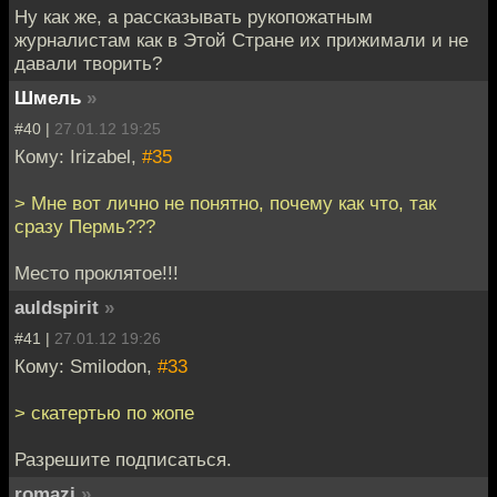
Ну как же, а рассказывать рукопожатным
журналистам как в Этой Стране их прижимали и не
давали творить?
Шмель
»
#40 |
27.01.12 19:25
Кому: Irizabel,
#35
> Мне вот лично не понятно, почему как что, так
сразу Пермь???
Место проклятое!!!
auldspirit
»
#41 |
27.01.12 19:26
Кому: Smilodon,
#33
> скатертью по жопе
Разрешите подписаться.
romazi
»