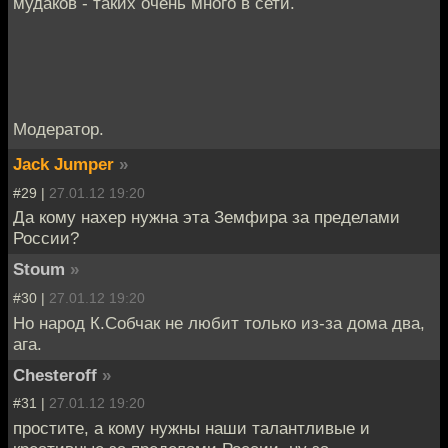
мудаков - таких очень много в сети.
Модератор.
Jack Jumper
»
#29 |
27.01.12 19:20
Да кому нахер нужна эта Земфира за пределами
России?
Stoum
»
#30 |
27.01.12 19:20
Но народ К.Собчак не любит только из-за дома два,
ага.
Chesteroff
»
#31 |
27.01.12 19:20
простите, а кому нужны наши талантливые и