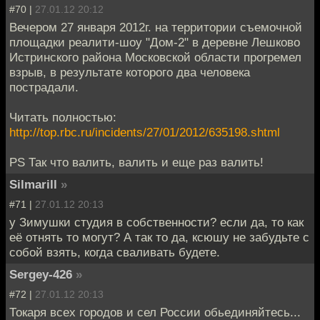
#70 |
27.01.12 20:12
Вечером 27 января 2012г. на территории съемочной
площадки реалити-шоу "Дом-2" в деревне Лешково
Истринского района Московской области прогремел
взрыв, в результате которого два человека
пострадали.
Читать полностью:
http://top.rbc.ru/incidents/27/01/2012/635198.shtml
PS Так что валить, валить и еще раз валить!
Silmarill
»
#71 |
27.01.12 20:13
у Зимушки студия в собственности? если да, то как
её отнять то могут? А так то да, ксюшу не забудьте с
собой взять, когда сваливать будете.
Sergey-426
»
#72 |
27.01.12 20:13
Токаря всех городов и сел России обьединяйтесь...