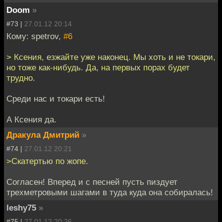
Doom
»
#73 |
27.01.12 20:14
Кому: spetrov,
#6
> Ксения, езжайте уже наконец. Мы хоть и не токари,
но тоже как-нибудь. Да, на первых порах будет
трудно.
Среди нас и токари есть!
А Ксения да.
Дракула Дмитрий
»
#74 |
27.01.12 20:21
>Скатертью по жопе.
Согласен! Вперед и с песней пусть пиздует
трехметровыми шагами в туда куда она собиралась!
leshy75
»
#75 |
27.01.12 20:26