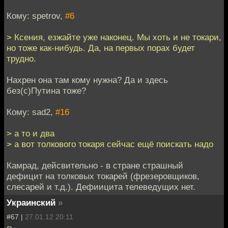
Кому: spetrov,
#6
> Ксения, езжайте уже наконец. Мы хоть и не токари,
но тоже как-нибудь. Да, на первых порах будет
трудно.
Нахрен она там кому нужна? Да и здесь
без(с)Путина тоже?
Кому: sad2,
#16
> а то и два
> а вот толкового токаря сейчас ещё поискать надо
Камрад, дейсвительно - в стране страшный
дефицит на толковых токарей (фрезеровщиков,
слесарей и т.д.). Дефиицита телеведущих нет.
Украинский
»
#67 |
27.01.12 20:11