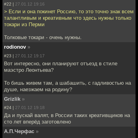
#22 |
27.01.12 19:16
> Если и она покинет Россию, то это точно знак всем
талантливым и креативным что здесь нужны только
токари из Перми
Толковые токари - очень нужны.
rodionov
»
#23 |
27.01.12 19:17
Вот интересно, они планируют отъезд в стиле
маэстро Леонтьева?
То бишь живем там, а шабашить, с гадливостью на
душе, наезжаем на родину?
Grizlik
»
#24 |
27.01.12 19:18
Да и пускай валят, в России таких креативщиков на
сто лет вперёд заготовлено
А.П.Черфас
»