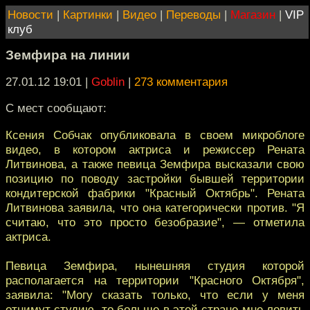
Новости
|
Картинки
|
Видео
|
Переводы
|
Магазин
|
VIP
клуб
Земфира на линии
27.01.12 19:01
|
Goblin
|
273 комментария
С мест сообщают:
Ксения Собчак опубликовала в своем микроблоге
видео, в котором актриса и режиссер Рената
Литвинова, а также певица Земфира высказали свою
позицию по поводу застройки бывшей территории
кондитерской фабрики "Красный Октябрь". Рената
Литвинова заявила, что она категорически против. "Я
считаю, что это просто безобразие", — отметила
актриса.
Певица Земфира, нынешняя студия которой
располагается на территории "Красного Октября",
заявила: "Могу сказать только, что если у меня
отнимут студию, то больше в этой стране мне ловить