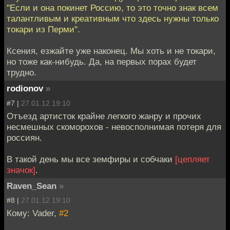
"Если и она покинет Россию, то это точно знак всем
талантливым и креативным что здесь нужны только
токари из Перми".
Ксения, езжайте уже наконец. Мы хоть и не токари,
но тоже как-нибудь. Да, на первых порах будет
трудно.
rodionov
»
#7 |
27.01.12 19:10
Отъезд артисток крайне легкого жанру и прочих
несмешных скоморохов - невосполнимая потеря для
россиян.
В такой день мы все земфиры и собчаки
[цепляет
значок]
.
Raven_Sean
»
#8 |
27.01.12 19:10
Кому: Vader,
#2