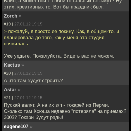
Блин, а может они с собой остальных возьмут? Ну
этих, креативных то. Вот бы праздник был.
Zorch
»
#19 |
27.01.12 19:15
> пожалуй, я просто ее покину. Как, в общем-то, и
планировала до того, как у меня эта студия
появилась
Уже уедьте. Пожалуйста. Видеть вас не можем.
Kactus
»
#20 |
27.01.12 19:15
А что там будут строить?
Astar
»
#21 |
27.01.12 19:15
Пускай валят. А на их з/п - токарей из Перми.
Сколько там Ксюша недавно "потеряла" на приемах?
300$? Токари будут рады!
eugene107
»