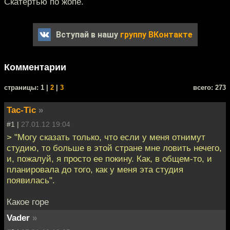
Скатертью по жопе.
Вступай в нашу
группу ВКонтакте
Комментарии
cтраницы: 1 |
2
|
3
всего: 273
Tac-Tic
»
#1 |
27.01.12 19:04
> "Могу сказать только, что если у меня отнимут
студию, то больше в этой стране мне ловить нечего,
и, пожалуй, я просто ее покину. Как, в общем-то, и
планировала до того, как у меня эта студия
появилась".
Какое горе
Vader
»