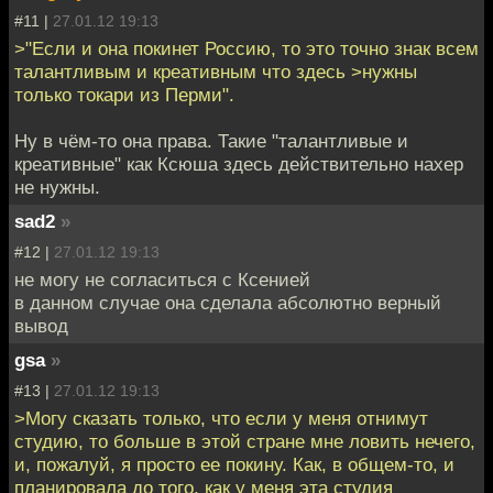
#11 |
27.01.12 19:13
>"Если и она покинет Россию, то это точно знак всем
талантливым и креативным что здесь >нужны
только токари из Перми".
Ну в чём-то она права. Такие "талантливые и
креативные" как Ксюша здесь действительно нахер
не нужны.
sad2
»
#12 |
27.01.12 19:13
не могу не согласиться с Ксенией
в данном случае она сделала абсолютно верный
вывод
gsa
»
#13 |
27.01.12 19:13
>Могу сказать только, что если у меня отнимут
студию, то больше в этой стране мне ловить нечего,
и, пожалуй, я просто ее покину. Как, в общем-то, и
планировала до того, как у меня эта студия