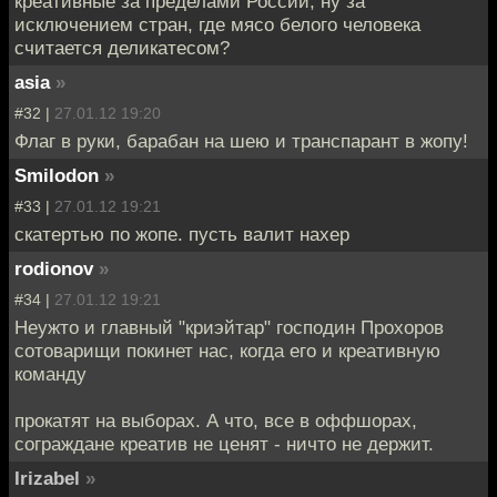
креативные за пределами России, ну за
исключением стран, где мясо белого человека
считается деликатесом?
asia
»
#32 |
27.01.12 19:20
Флаг в руки, барабан на шею и транспарант в жопу!
Smilodon
»
#33 |
27.01.12 19:21
скатертью по жопе. пусть валит нахер
rodionov
»
#34 |
27.01.12 19:21
Неужто и главный "криэйтар" господин Прохоров
сотоварищи покинет нас, когда его и креативную
команду
прокатят на выборах. А что, все в оффшорах,
сограждане креатив не ценят - ничто не держит.
Irizabel
»