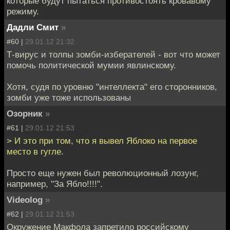
которые будут пытаться противостоять кровавому
режиму.
Дадли Смит
»
#60 |
29.01.12 21:32
Т-вирус и толпы зомби-изберателей - вот что может
помочь политической мумии явлинскому.
Хотя, судя по уровню "интеллекта" его сторонников,
зомби уже тоже использованы
Озорник
»
#61 |
29.01.12 21:53
> И это при том, что я вывел Яблоко на первое
место в гугле.
Просто еще нужен был революционный лозунг,
например, "За Ябло!!!!".
Videolog
»
#62 |
29.01.12 21:53
Окружение Макфола запретило российскому