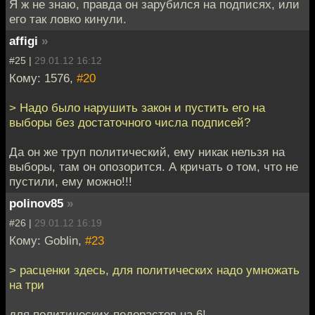
Я ж не знаю, правда он зарубился на подписях, или
его так ловко кинули.
affigi
»
#25 |
29.01.12 16:12
Кому: 1576,
#20
> Надо было нарушить закон и пустить его на
выборы без достаточного числа подписей?
Да он же труп политический, ему никак нельзя на
выборы, там он опозорится. А кричать о том, что не
пустили, ему можно!!!
polinov85
»
#26 |
29.01.12 16:19
Кому: Goblin,
#23
> расценки здесь, для политических надо умножать
на три
для политических педерастов на 6!