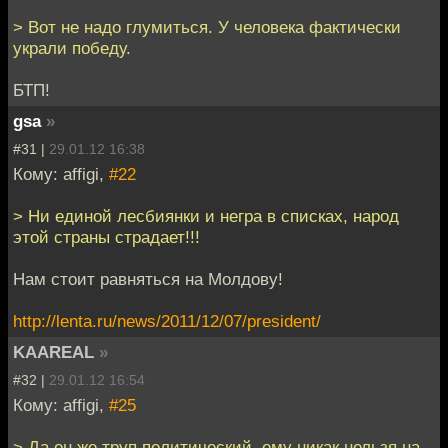
> Вот не надо глумиться. У человека фактически
украли победу.
БТП!
gsa
»
#31 |
29.01.12 16:38
Кому: affigi,
#22
> Ни единой лесбиянки и негра в списках, народ
этой страны страдает!!!
Нам стоит равняться на Молдову!
http://lenta.ru/news/2011/12/07/president/
KAAREAL
»
#32 |
29.01.12 16:54
Кому: affigi,
#25
> Да он же труп политический, ему никак нельзя на