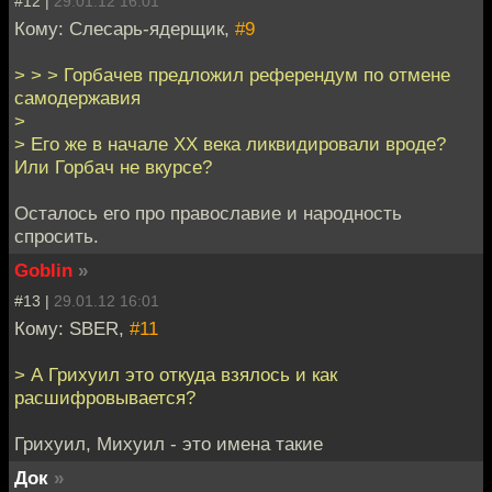
#12 |
29.01.12 16:01
Кому: Слесарь-ядерщик,
#9
> > > Горбачев предложил референдум по отмене
самодержавия
>
> Его же в начале ХХ века ликвидировали вроде?
Или Горбач не вкурсе?
Осталось его про православие и народность
спросить.
Goblin
»
#13 |
29.01.12 16:01
Кому: SBER,
#11
> А Грихуил это откуда взялось и как
расшифровывается?
Грихуил, Михуил - это имена такие
Док
»