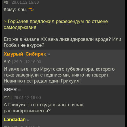
#9 |
29.01.12 15:58
Кому: shu,
#5
> Горбачев предложил референдум по отмене
самодержавия
Его же в начале ХХ века ликвидировали вроде? Или
Горбач не вкурсе?
Хмурый_Сибиряк
»
#10 |
29.01.12 16:00
И заметьте, про Иркутского губернатора, которого
тоже завернули с подписями, никто не говорит.
Невинно пострадал один Грихуил!
SBER
»
#11 |
29.01.12 16:00
А Грихуил это откуда взялось и как
расшифровывается?
Landadan
»