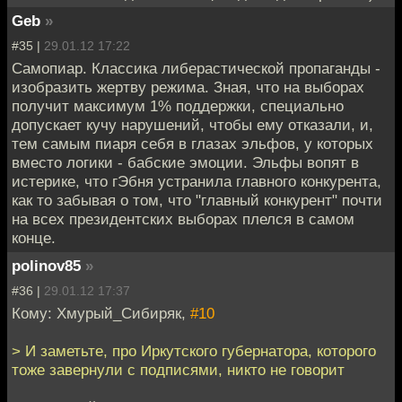
Geb
»
#35 |
29.01.12 17:22
Самопиар. Классика либерастической пропаганды -
изобразить жертву режима. Зная, что на выборах
получит максимум 1% поддержки, специально
допускает кучу нарушений, чтобы ему отказали, и,
тем самым пиаря себя в глазах эльфов, у которых
вместо логики - бабские эмоции. Эльфы вопят в
истерике, что гЭбня устранила главного конкурента,
как то забывая о том, что "главный конкурент" почти
на всех президентских выборах плелся в самом
конце.
polinov85
»
#36 |
29.01.12 17:37
Кому: Хмурый_Сибиряк,
#10
> И заметьте, про Иркутского губернатора, которого
тоже завернули с подписями, никто не говорит