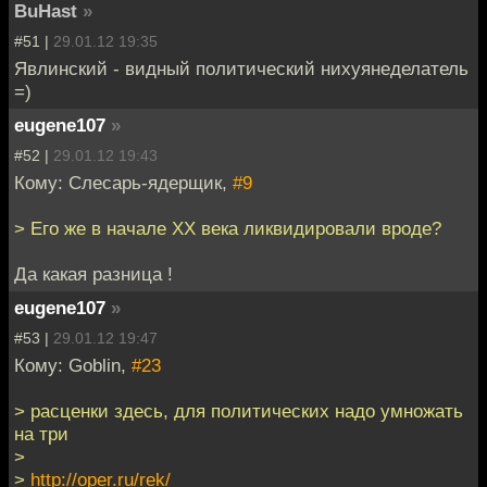
BuHast
»
#51 |
29.01.12 19:35
Явлинский - видный политический нихуянеделатель
=)
eugene107
»
#52 |
29.01.12 19:43
Кому: Слесарь-ядерщик,
#9
> Его же в начале ХХ века ликвидировали вроде?
Да какая разница !
eugene107
»
#53 |
29.01.12 19:47
Кому: Goblin,
#23
> расценки здесь, для политических надо умножать
на три
>
>
http://oper.ru/rek/