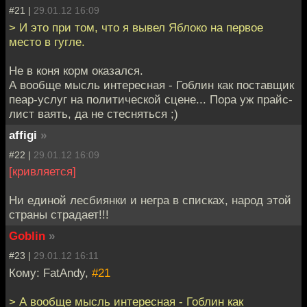
#21 |
29.01.12 16:09
> И это при том, что я вывел Яблоко на первое
место в гугле.
Не в коня корм оказался.
А вообще мысль интересная - Гоблин как поставщик
пеар-услуг на политической сцене... Пора уж прайс-
лист ваять, да не стесняться ;)
affigi
»
#22 |
29.01.12 16:09
[кривляется]
Ни единой лесбиянки и негра в списках, народ этой
страны страдает!!!
Goblin
»
#23 |
29.01.12 16:11
Кому: FatAndy,
#21
> А вообще мысль интересная - Гоблин как