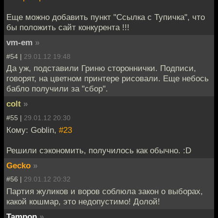
Еще можно добавить пункт "Ссылка с Тупичка", что
бы положить сайт конкурента !!!
vm-em
»
#54 |
29.01.12 19:48
Да уж, подставили Гриню стороннички. Подписи,
говорят, на цветном принтере рисовали. Еще небось
бабло получили за "сбор".
colt
»
#55 |
29.01.12 20:30
Кому: Goblin,
#23
Решили сэкономить, получилось как обычно. :D
Gecko
»
#56 |
29.01.12 20:32
Партия жуликов и воров соблюла закон о выборах,
какой кошмар, это недопустимо! Долой!
Tampon
»