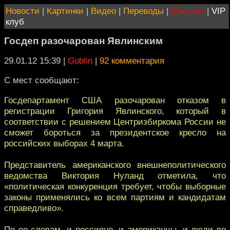
Новости
|
Картинки
|
Видео
|
Переводы
|
Магазин
|
VIP
клуб
Госдеп разочарован Явлинским
29.01.12 15:39
|
Goblin
|
92 комментария
C мест сообщают:
Госдепартамент США разочарован отказом в
регистрации Григория Явлинского, который в
соответствии с решением Центризбиркома России не
сможет бороться за президентское кресло на
российских выборах 4 марта.
Представитель американского внешнеполитического
ведомства Виктория Нуланд отметила, что
«политическая конкуренция требует, чтобы выборные
законы применялись ко всем партиям и кандидатам
справедливо».
По ее словам, и россияне, и американцы, и люди во