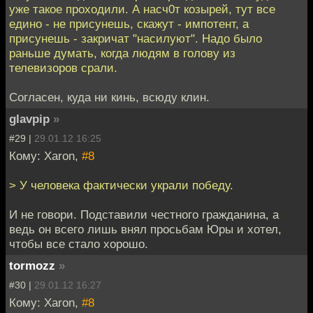
уже такое проходили. А насч0т козырей, тут все
едино - не присунешь, скажут - импотент, а
присунешь - закричат "насилуют". Надо было
раньше думать, когда людям в голову из
телевизоров срали.
Согласен, куда ни кинь, всюду клин.
glavpip
»
#29 |
29.01.12 16:25
Кому: Xaron,
#8
> У человека фактически украли победу.
И не говори. Подставили честного гражданина, а
ведь он всего лишь внял просьбам Юры и хотел,
чтобы все стало хорошо.
tormozz
»
#30 |
29.01.12 16:27
Кому: Xaron,
#8