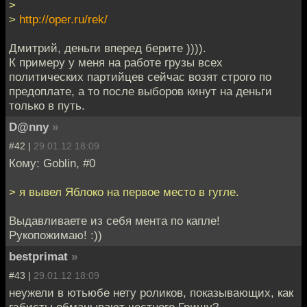
>
>
http://oper.ru/rek/
Дмитрий, деньги вперед берите )))).
К примеру у меня на работе грузы всех
политических партийцев сейчас возят строго по
предоплате, а то после выборов кинут на деньги
только в путь.
D@nny
»
#42 |
29.01.12 18:09
Кому: Goblin, #0
> я вывел Яблоко на первое место в гугле.
Выдавливаете из себя мента по капле!
Рукопожимаю! :))
bestprimat
»
#43 |
29.01.12 18:09
неужели в ютьюбе нету роликов, показывающих, как
гэбисты обманывают честного Гришу?