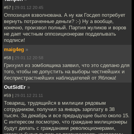
#57 |
29.01.12 20:45
Оппозиция взволнована. А ну как Госдеп потребует
вернуть потраченные деньги? :-) Ну а вообще,
конечно, произвол полный. Партия жуликов и воров
не дает честным оппозиционерам подделывать
подписи!
maig4eg
»
#58 |
29.01.12 20:58
Грихуил из зомбоящика заявил, что это сделано для
того, чтобы не допустить на выборы честнейших и
беспристрастнейших наблюдателей от Яблока!
OutSidEr
»
#59 |
29.01.12 21:11
Товарищ, трудящийся в милиции рядовым
сотрудником, получил за январь зарплату в 38
тысяч. За декабрь и все предыдущие было около 15.
С интересом посмотрю, что граждане милиционеры
будут делать с гражданами революционерами,