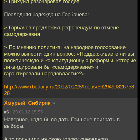
> Грихуил разочаровал госдеп
Последняя надежда на Горбачёва:
> Горбачев предложил референдум по отмене
самодержавия
> По мнению политика, на народное голосование
можно вынести один вопрос: «Поддерживаете ли вы
политическую и конституционную реформы, которые
ликвидировали бы «самодержавие» и
гарантировали народовластие?»
http://www.rbcdaily.ru/2012/01/28/focus/5629499826758
28
Хмурый_Сибиряк
»
#6 |
29.01.12 15:55
Наверное, надо было дать Гришане поиграть в
выборы.
А то получили на свою голову очередного