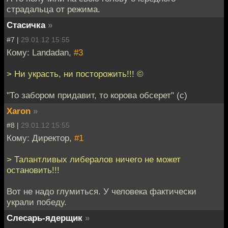
страдальца от режима.
Стасичка
»
#7 |
29.01.12 15:55
Кому: Landadan,
#3
> Ни украсть, ни посторожить!!! ©
"То забором придавит, то корова обсерет" (с)
Xaron
»
#8 |
29.01.12 15:55
Кому: Директор,
#1
> Талантливых либералов ничего не может
остановить!!!
Вот не надо глумиться. У человека фактически
украли победу.
Слесарь-ядерщик
»