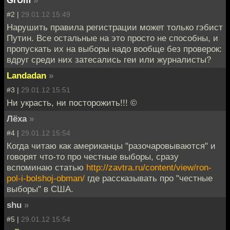
GrUm
»
#2 |
29.01.12 15:49
Нарушить правила регистрации может только гэбист
Путин. Все остальные на это просто не способны, и
пропускать их на выборы надо вообще без проверок:
вдруг среди них затесались геи или журналисты?
Landadan
»
#3 |
29.01.12 15:51
Ни украсть, ни посторожить!!! ©
Лёха
»
#4 |
29.01.12 15:54
Когда читаю как американцы "разочаровываются" и
говорят что-то про честные выборы, сразу
вспоминаю статью
http://zavtra.ru/content/view/ron-
pol-i-bolshoj-obman/
где рассказывать про "честные
выборы" в США.
shu
»
#5 |
29.01.12 15:54