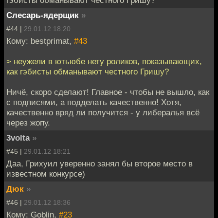
Слесарь-ядерщик
»
#44 |
29.01.12 18:20
Кому: bestprimat,
#43
> неужели в ютьюбе нету роликов, показывающих,
как гэбисты обманывают честного Гришу?
Ничё, скоро сделают! Главное - чтобы не вышло, как
с подписями, а подделать качественно! Хотя,
качественно вряд ли получится - у либералья всё
через жопу.
3volta
»
#45 |
29.01.12 18:21
Даа, Грихуил уверенно занял бы второе место в
известном конкурсе)
Дюк
»
#46 |
29.01.12 18:36
Кому: Goblin,
#23