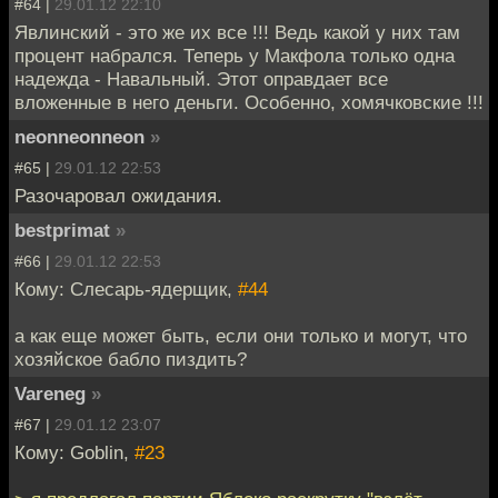
#64 |
29.01.12 22:10
Явлинский - это же их все !!! Ведь какой у них там
процент набрался. Теперь у Макфола только одна
надежда - Навальный. Этот оправдает все
вложенные в него деньги. Особенно, хомячковские !!!
neonneonneon
»
#65 |
29.01.12 22:53
Разочаровал ожидания.
bestprimat
»
#66 |
29.01.12 22:53
Кому: Слесарь-ядерщик,
#44
а как еще может быть, если они только и могут, что
хозяйское бабло пиздить?
Vareneg
»
#67 |
29.01.12 23:07
Кому: Goblin,
#23