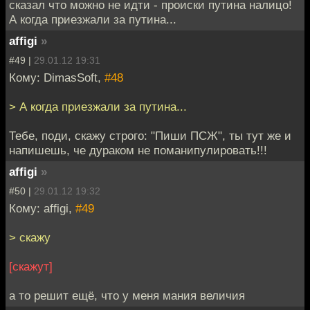
сказал что можно не идти - происки путина налицо!
А когда приезжали за путина...
affigi
»
#49 |
29.01.12 19:31
Кому: DimasSoft,
#48
> А когда приезжали за путина...
Тебе, поди, скажу строго: "Пиши ПСЖ", ты тут же и
напишешь, че дураком не поманипулировать!!!
affigi
»
#50 |
29.01.12 19:32
Кому: affigi,
#49
> скажу
[скажут]
а то решит ещё, что у меня мания величия