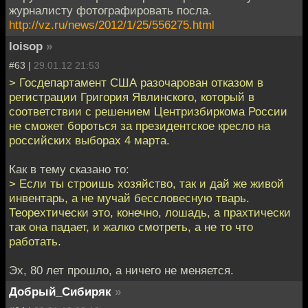
журналисту фотографировать посла.
http://vz.ru/news/2012/1/25/556275.html
loisop
»
#63 |
29.01.12 21:53
> Госдепартамент США разочарован отказом в
регистрации Григория Явлинского, который в
соответствии с решением Центризбиркома России
не сможет бороться за президентское кресло на
российских выборах 4 марта.
Как в тему сказано то:
> Если ты строишь хозяйство, так и дай же живой
инвентарь, а не мучай бессловесную тварь.
Теорехтически это, конечно, лошадь, а прахтически
так она падает, и жалко смотреть, а не то что
работать.
Эх, 80 лет прошло, а ничего не меняется.
Добрый_Сибиряк
»