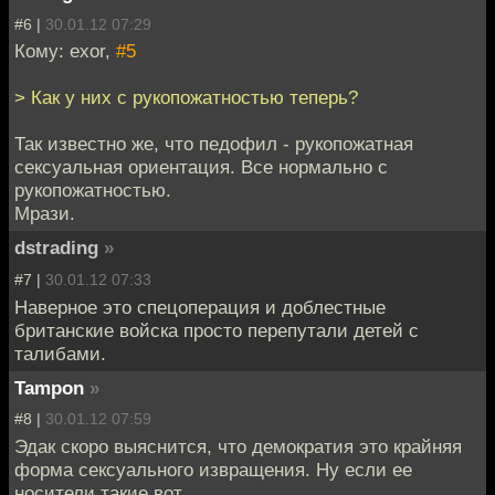
#6 |
30.01.12 07:29
Кому: exor,
#5
> Как у них с рукопожатностью теперь?
Так известно же, что педофил - рукопожатная
сексуальная ориентация. Все нормально с
рукопожатностью.
Мрази.
dstrading
»
#7 |
30.01.12 07:33
Наверное это спецоперация и доблестные
британские войска просто перепутали детей с
талибами.
Tampon
»
#8 |
30.01.12 07:59
Эдак скоро выяснится, что демократия это крайняя
форма сексуального извращения. Ну если ее
носители такие вот.