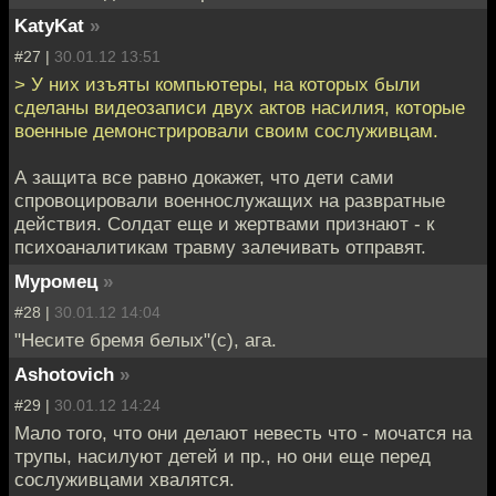
KatyKat
»
#27 |
30.01.12 13:51
> У них изъяты компьютеры, на которых были
сделаны видеозаписи двух актов насилия, которые
военные демонстрировали своим сослуживцам.
А защита все равно докажет, что дети сами
спровоцировали военнослужащих на развратные
действия. Солдат еще и жертвами признают - к
психоаналитикам травму залечивать отправят.
Муромец
»
#28 |
30.01.12 14:04
"Несите бремя белых"(с), ага.
Ashotovich
»
#29 |
30.01.12 14:24
Мало того, что они делают невесть что - мочатся на
трупы, насилуют детей и пр., но они еще перед
сослуживцами хвалятся.