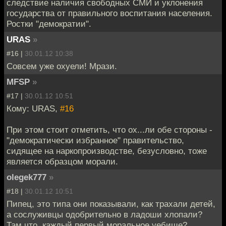
следствие наличия свободных СМИ и уклонения
государства от правильного воспитания населения.
Ростки "демократии".
URAS
»
#16 |
30.01.12 10:38
Совсем уже охуели! Мрази.
MFSP
»
#17 |
30.01.12 10:51
Кому: URAS,
#16
При этом стоит отметить, что ох...ли обе стороны -
"демократически избранное" правительство,
сидящее на наркопроизводстве, безусловно, тоже
является образцом морали.
olegek777
»
#18 |
30.01.12 10:51
Пипец, это типа они показывали, как трахали детей,
а сослуживцы одобрительно в ладоши хлопали?
Там что, каждый первый моральное уебище?