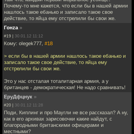
Почему-то мне кажется, что если бы в нашей армии
нашлось такое ебанько и записало такое свое
действие, то яйца ему отстрелили бы свои же.
Гонzа
»
#19 |
30.01.12 11:12
Кому: olegek777,
#18
> если бы в нашей армии нашлось такое ебанько и
записало такое свое действие, то яйца ему
отстрелили бы свои же.
Это у нас отсталая тоталитарная армия, а у
британцев - демократическая! Не надо сравнивать!
ЕруДфцнук
»
#20 |
30.01.12 11:28
Поди, Киплинг и про Маугли не все рассказал? А ну,
как в его архивах зарисовочки какие найдут, с
благородными британскими офицерами и
местными?