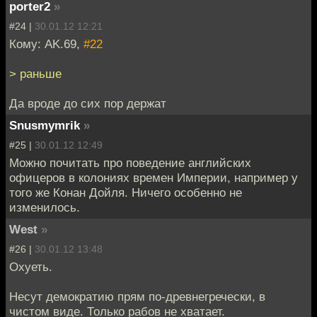
porter2
»
#24 |
30.01.12 12:21
Кому: AK.69,
#22
> раньше
Да вроде до сих пор держат
Snusmymrik
»
#25 |
30.01.12 12:49
Можно почитать про поведение английских
офицеров в колониях времен Империи, например у
того же Конан Дойля. Ничего особенно не
изменилось.
West
»
#26 |
30.01.12 13:48
Охуеть.
Несут демократию прям по-древнегречески, в
чистом виде. Только рабов не хватает.