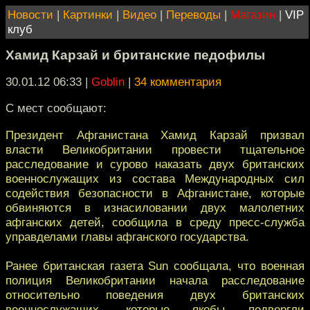
Новости
|
Картинки
|
Видео
|
Переводы
|
Магазин
|
VIP
клуб
Хамид Карзай и британские педофилы
30.01.12 06:33
|
Goblin
|
34 комментария
C мест сообщают:
Президент Афганистана Хамид Карзай призвал
власти Великобритании провести тщательное
расследование и сурово наказать двух британских
военнослужащих из состава Международных сил
содействия безопасности в Афганистане, которые
обвиняются в изнасиловании двух малолетних
афганских детей, сообщила в среду пресс-служба
управделами главы афганского государства.
Ранее британская газета Sun сообщала, что военная
полиция Великобритании начала расследование
относительно поведения двух британских
военнослужащих, которые якобы подвергли