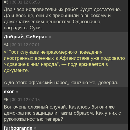
#3 |
30.01.12 06:58
Два часа исправительных работ будет достаточно.
Да и вообще, они их приобщили в высокому и
демократическим ценностям. Однозначно,
наградить. Суки.
Добрый_Сибиряк
»
#4 |
30.01.12 07:01
>"Рост случаев неправомерного поведения
иностранных военных в Афганистане уже подорвало
>доверие к ним народа", — подчеркивается в
документе.
А до этого афганский народ, конечно же, доверял.
exor
»
#5 |
30.01.12 07:15
Вот очень сложный случай. Казалось бы они же
демократию защищали таким образом. Как у них с
рукопожатностью теперь?
furbogrande
»