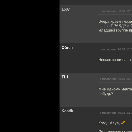
1507
отправлено 30.01.12 
Вчера краем глаза
все за ПРАВДУ и 
младшей группе п
Ойген
отправлено 30.01.12 
Несмотря ни на чт
TL1
отправлено 30.01.12 
Мне одному мечтае
нибудь?
Kostik
отправлено 30.01.12 
Кому: Asya,
#5
По нынешним моро