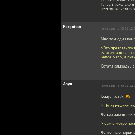
Плюс насколько я 
несколько человек
Forgotten
отправлено 30.01.12 
Мне там один комм
>Это превратилось
>Летом они на ша
белое мясо, а пит
Кстати камрады, с
Asya
отправлено 30.01.12 
Кому: Kostik,
#9
> По нынешним мор
Легкой жизни никт
> сам в метро нес
Ленточные черви в