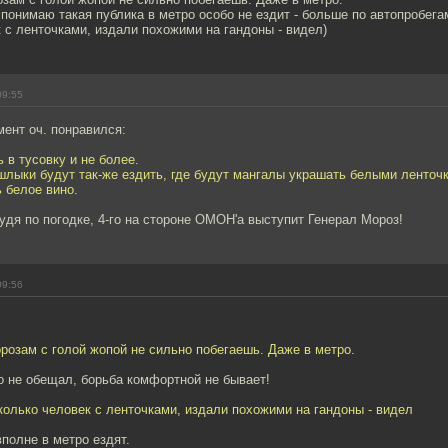
понимаю такая публика в метро особо не ездит - больше по автопробега
 с ленточками, издали похожими на гандоны - видел)
09:55
ент оч. понравился:
 в тусовку и не более.
шлыки будут так-же ездить, где будут мангалы украшать белыми ленточ
ь белое вино.
удя по погодке, 4-го на стороне ОМОН'а выступит Генерал Мороз!
09:56
озам с голой жопой не сильно побегаешь. Даже в метро.
о не обещал, борьба комфортной не бывает!
колько человек с ленточками, издали похожими на гандоны - видел
полне в метро ездят.