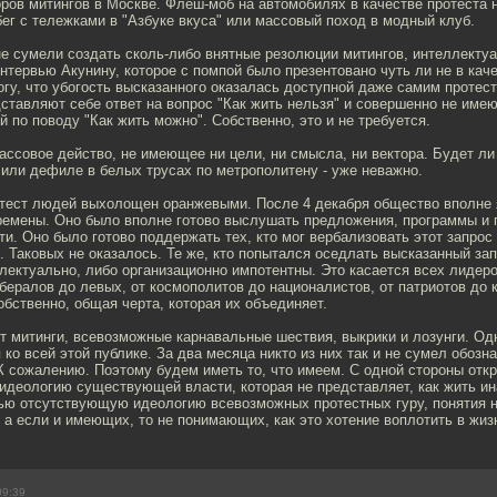
ров митингов в Москве. Флеш-моб на автомобилях в качестве протеста 
бег с тележками в "Азбуке вкуса" или массовый поход в модный клуб.
не сумели создать сколь-либо внятные резолюции митингов, интеллекту
нтервью Акунину, которое с помпой было презентовано чуть ли не в кач
огу, что убогость высказанного оказалась доступной даже самим протес
ставляют себе ответ на вопрос "Как жить нельзя" и совершенно не имею
 по поводу "Как жить можно". Собственно, это и не требуется.
ассовое действо, не имеющее ни цели, ни смысла, ни вектора. Будет ли 
или дефиле в белых трусах по метрополитену - уже неважно.
отест людей выхолощен оранжевыми. После 4 декабря общество вполне 
ремены. Оно было вполне готово выслушать предложения, программы и 
и. Оно было готово поддержать тех, кто мог вербализовать этот запрос 
. Таковых не оказалось. Те же, кто попытался оседлать высказанный зап
лектуально, либо организационно импотентны. Это касается всех лидер
ибералов до левых, от космополитов до националистов, от патриотов до 
собственно, общая черта, которая их объединяет.
 митинги, всевозможные карнавальные шествия, выкрики и лозунги. Од
 ко всей этой публике. За два месяца никто из них так и не сумел обозн
К сожалению. Поэтому будем иметь то, что имеем. С одной стороны отк
идеологию существующей власти, которая не представляет, как жить ин
тью отсутствующую идеологию всевозможных протестных гуру, понятия 
- а если и имеющих, то не понимающих, как это хотение воплотить в жиз
09:39