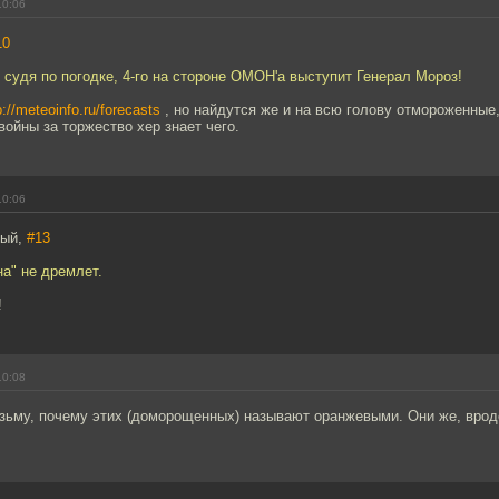
10:06
10
 судя по погодке, 4-го на стороне ОМОН'а выступит Генерал Мороз!
p://meteoinfo.ru/forecasts
, но найдутся же и на всю голову отмороженные,
ойны за торжество хер знает чего.
10:06
тый,
#13
на" не дремлет.
!
10:08
озьму, почему этих (доморощенных) называют оранжевыми. Они же, врод