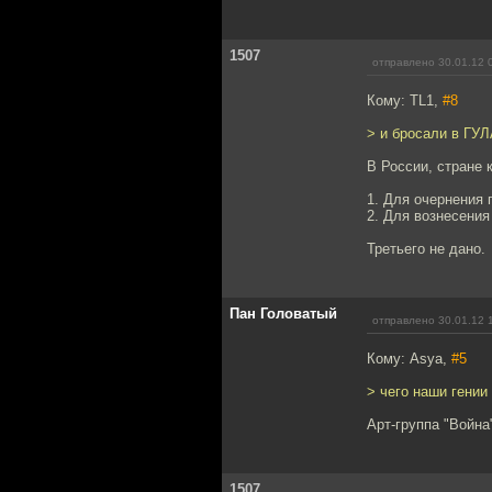
1507
отправлено 30.01.12 
Кому: TL1,
#8
> и бросали в ГУ
В России, стране 
1. Для очернения
2. Для вознесения
Третьего не дано.
Пан Головатый
отправлено 30.01.12 
Кому: Asya,
#5
> чего наши гении
Арт-группа "Война
1507