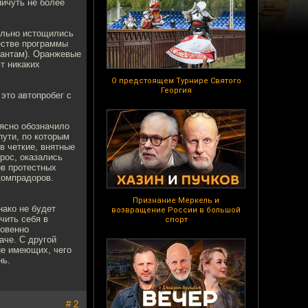
ничуть не более
ально истощились
естве программы
тантам). Оранжевые
т никаких
О предстоящем Турнире Святого
Георгия
это автопробег с
ясно обозначило
пути, по которым
в четкие, внятные
рос, оказались
ов протестных
компрадоров.
Признание Меркель и
нако не будет
возвращение России в большой
ачить себя в
спорт
ровенно
аче. С другой
не имеющих, чего
нь.
# 2