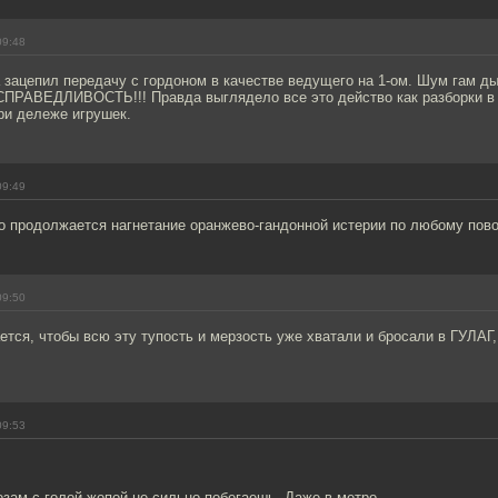
09:48
 зацепил передачу с гордоном в качестве ведущего на 1-ом. Шум гам 
СПРАВЕДЛИВОСТЬ!!! Правда выглядело все это действо как разборки в 
ри дележе игрушек.
09:49
о продолжается нагнетание оранжево-гандонной истерии по любому пово
09:50
тся, чтобы всю эту тупость и мерзость уже хватали и бросали в ГУЛАГ,
09:53
зам с голой жопой не сильно побегаешь. Даже в метро.