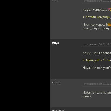
отправлено 30.01.12 
Кому: Forgotten,
#
> Кстати камрады,
Прогноз хорош
htt
священную тропу в
Asya
отправлено 30.01.12 
Кому: Пан Голова
> Арт-группа "Вой
Неужели эти уже?
chum
отправлено 30.01.12 
Никак в толк не в
цвета.
джысус