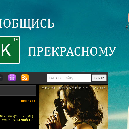
Политика
огическую нищету
естен, чем забег с