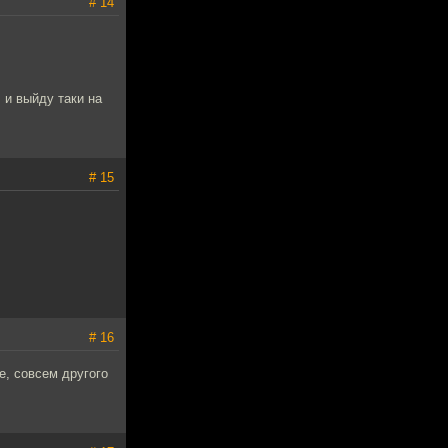
# 14
 и выйду таки на
# 15
# 16
е, совсем другого