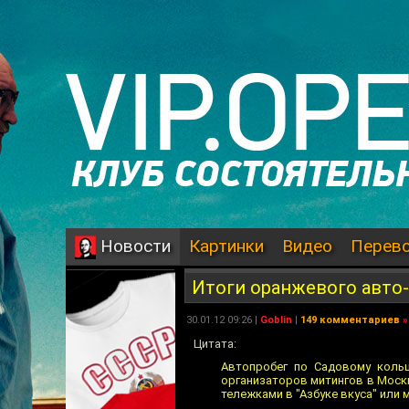
Картинки
Видео
Перев
Новости
Итоги оранжевого авто
30.01.12 09:26 |
Goblin
|
149 комментариев
»
Цитата:
Автопробег по Садовому кольц
организаторов митингов в Москв
тележками в "Азбуке вкуса" или