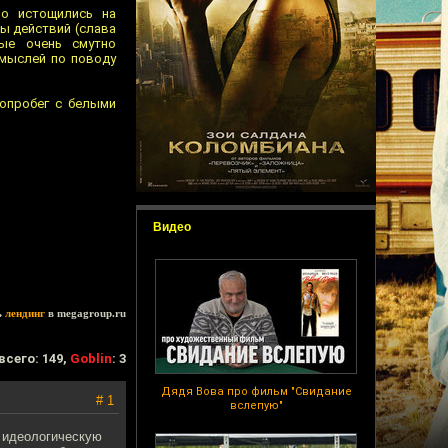
но истощились на
мы действий (слава
вые очень смутно
 мыслей по поводу
топробег с белыми
Видео
ь
лендинг
в megagroup.ru
всего: 149,
Goblin
: 3
Дядя Вова про фильм "Свидание
# 1
вслепую"
и идеологическую