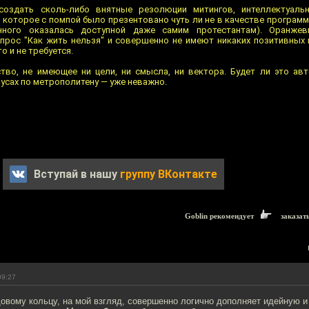
оздать сколь-либо внятные резолюции митингов, интеллектуаль
 которое с помпой было презентовано чуть ли не в качестве програм
нного оказалась доступной даже самим протестантам). Оранже
прос "Как жить нельзя" и совершенно не имеют никаких позитивных
о и не требуется.
тво, не имеющее ни цели, ни смысла, ни вектора. Будет ли это ав
усах по метрополитену — уже неважно.
Вступай в нашу
группу ВКонтакте
Goblin рекомендует
заказат
09:27
довому кольцу, на мой взгляд, совершенно логично дополняет идейную 