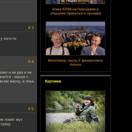
Атака БПЛА на Геленджик и
открытие Ормузского пролива
# 3
у кого-то
Клеопатра, часть 2: финансовое
# 4
болото
ано и не раз и не
чится - маски с
всем маску, а пока
Картинки
# 5
ии ловят мух
сразу.