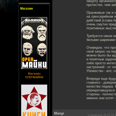
нищету организато
протестен, чем за
Магазин
Оранжевые так и 
на трехсерийном и
действий (слава б
очень смутно пред
позитивных мыслей
Требуется некое м
белыми шариками 
Очевидно, что пр
свой запрос на пе
можно было бы идт
и понятные задачи
либо просто интел
настроений - от л
Убожество - вот, 
Магазин
ОПЕРМАЙКИ
Впереди еще будут
главного - доверия
качестве лидера. 
обанкротившуюся 
стороны - полнос
именно они хотят 
Mangr
отправлено 30.01.12 