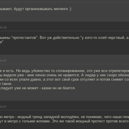
зывают, будут организовывать митинги :)
09:39
шины "протестантов". Вот уж действительно "у кого-то хлеб черствый, а 
е"
09:45
ак и есть. Но ведь убожество то спланированное, это уже все отрепетиров
ы видели уже - мне лично очень не нравится. А лидер у них скоро обозна
ки со всех упали давно, а этот вот свой срок отгуляет и потом снимет со
н такое.
следует уже не может - казни он не боится.
09:47
о метро - модный тренд западной молодёжи, не понимаю, чего наши ген
ут в метро с голыми жопами. Это же такой мощный протест против всего 