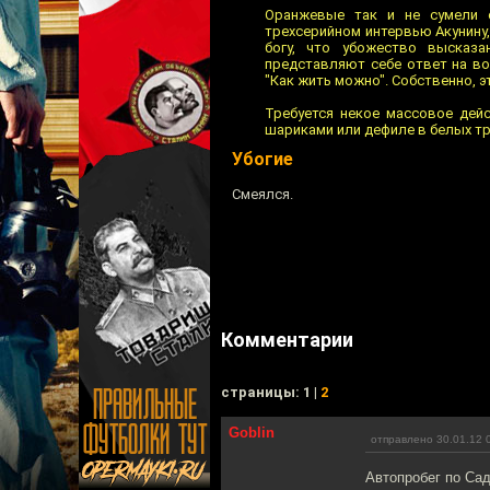
Оранжевые так и не сумели с
трехсерийном интервью Акунину,
богу, что убожество высказа
представляют себе ответ на во
"Как жить можно". Собственно, эт
Требуется некое массовое дейс
шариками или дефиле в белых тр
Убогие
Смеялся.
Комментарии
cтраницы: 1 |
2
Goblin
отправлено 30.01.12 
Автопробег по Са