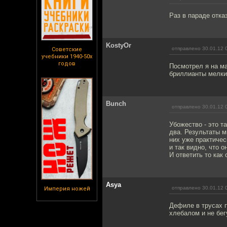
Раз в параде отка
KostyOr
отправлено 30.01.12 
Советские
учебники 1940-50х
годов
Посмотрел я на ма
бриллианты мелки
Bunch
отправлено 30.01.12 
Убожество - это т
два. Результаты м
них уже практичес
и так видно, что о
И ответить то как 
Asya
отправлено 30.01.12 
Империя ножей
Дефиле в трусах п
хлебалом и не бег