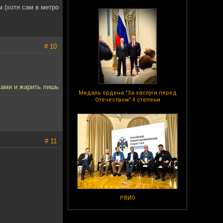
м (хотя сам в метро
# 10
ками и жарить лишь
Медаль ордена "За заслуги перед
Отечеством" II степени
# 11
РВИО