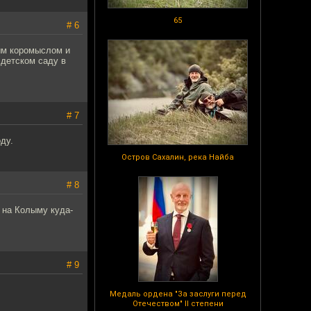
65
# 6
дым коромыслом и
детском саду в
# 7
ду.
Остров Сахалин, река Найба
# 8
 на Колыму куда-
# 9
Медаль ордена "За заслуги перед
Отечеством" II степени