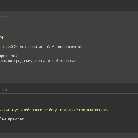
09:58
ЛАГ
которой 20 лет, понятие ГУЛАГ используется:
 прошлого
 разного рода мудаков а-ля соЛженицын
10:00
 ловят мух хлебалом и не бегут в метро с голыми жопами.
" не дремлет.