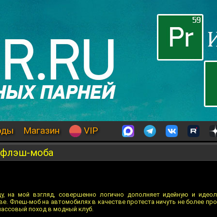
оды
Магазин
VIP
-флэш-моба
у, на мой взгляд, совершенно логично дополняет идейную и идеол
е. Флеш-моб на автомобилях в качестве протеста ничуть не более прот
 массовый поход в модный клуб.