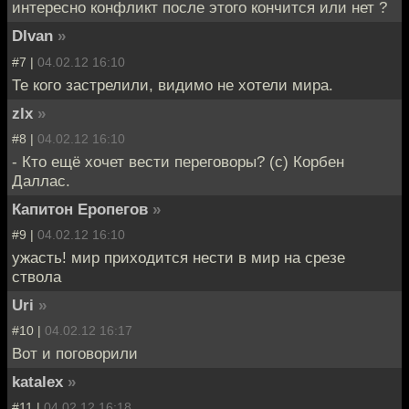
интересно конфликт после этого кончится или нет ?
DIvan
»
#7 |
04.02.12 16:10
Те кого застрелили, видимо не хотели мира.
zlx
»
#8 |
04.02.12 16:10
- Кто ещё хочет вести переговоры? (с) Корбен
Даллас.
Капитон Еропегов
»
#9 |
04.02.12 16:10
ужасть! мир приходится нести в мир на срезе
ствола
Uri
»
#10 |
04.02.12 16:17
Вот и поговорили
katalex
»
#11 |
04.02.12 16:18