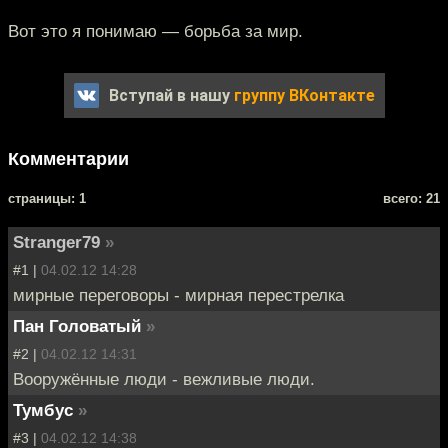
Вот это я понимаю — борьба за мир.
Вступай в нашу
группу ВКонтакте
Комментарии
cтраницы: 1
всего: 21
Stranger79
»
#1 |
04.02.12 14:28
мирные переговоры - мирная перестрелка
Пан Головатый
»
#2 |
04.02.12 14:31
Вооружённые люди - вежливые люди.
Тумбус
»
#3 |
04.02.12 14:38