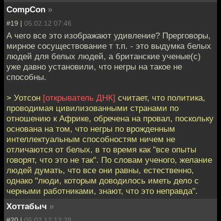
CompCon
»
#19 |
05.02.12 07:46
А чего все это изображают удивление? Прерговоры,
мирное сосуществование т т.п. - это выдумка белых
людей для белых людей, а британские ученые(с)
уже давно установили, что негры на такое не
способны.
> Уотсон
[открыватель ДНК]
считает, что политика,
проводимая цивилизованными странами по
отношению к Африке, обречена на провал, поскольку
основана на том, что негры по врожденным
интеллектуальным способностям ничем не
отличаются от белых, в то время как "все опыты
говорят, что это не так". По словам ученого, желание
людей думать, что все они равны, естественно,
однако "люди, которым доводилось иметь дело с
черными работниками, знают, что это неправда".
Хоттабыч
»
#20 |
05.02.12 13:28