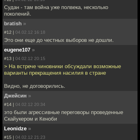
Судан - там война уже полвека, несколько
поколений.
bratish
»
#12 |
04.02.12 16:18
Это они еще до честных выборов не дошли.
eugene107
»
#13 |
04.02.12 20:15
> На встрече чиновники обсуждали возможные
варианты прекращения насилия в стране
Видно, не договорились.
Джейсин
»
#14 |
04.02.12 20:34
это были агрессивные переговоры проведенные
Скайукером и Кеноби
Leonidze
»
#15 |
04.02.12 21:23