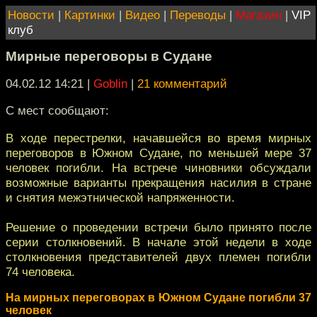
Новости
|
Картинки
|
Видео
|
Переводы
|
Магазин
|
VIP
клуб
Мирные переговоры в Судане
04.02.12 14:21
|
Goblin
|
21 комментарий
С мест сообщают:
В ходе перестрелки, начавшейся во время мирных
переговоров в Южном Судане, по меньшей мере 37
человек погибли. На встрече чиновники обсуждали
возможные варианты прекращения насилия в стране
и снятия межэтнической напряженности.
Решение о проведении встречи было принято после
серии столкновений. В начале этой недели в ходе
столкновения представителей двух племен погибли
74 человека.
На мирных переговорах в Южном Судане погибли 37
человек