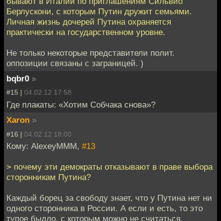
бывают в Италии по приглашениям Сильвио
Берлускони, с которым Путин дружит семьями.
Личная жизнь дочерей Путина охраняется
практически на государственном уровне.
Не только некоторые представители полит.
оппозиции связаны с заграницей. )
bqbr0
»
#15 |
04.02.12 17:58
Где плакаты: «Хотим Собчака снова»?
Xaron
»
#16 |
04.02.12 18:00
Кому: AlexeyMMM,
#13
> почему эти демократы отказывают в праве выбора
сторонникам Путина?
Каждый борец за свободу знает, что у Путина нет ни
одного сторонника в России. А если и есть, то это
тупое быдло, с которым можно не считаться.