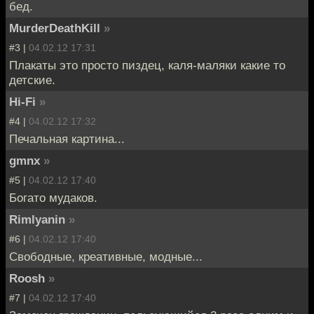
бед.
MurderDeathKill
»
#3 |
04.02.12 17:31
Плакаты это просто пиздец, каля-маляки какие то
детские.
Hi-Fi
»
#4 |
04.02.12 17:32
Печальная картина...
gmnx
»
#5 |
04.02.12 17:40
Богато мудаков.
Rimlyanin
»
#6 |
04.02.12 17:40
Свободные, креативные, модные...
Roosh
»
#7 |
04.02.12 17:40