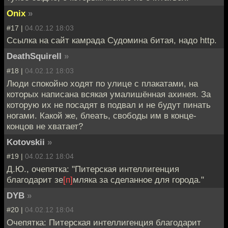
Onix
»
#17 |
04.02.12 18:03
Ссылка на сайт камрада Судомина битая, надо http.
DeathSquirell
»
#18 |
04.02.12 18:03
Люди спокойно ходят по улице с плакатами, на
которых написана всякая умалишённая ахинея. За
которую их не посадят в подвал и не будут пинать
ногами. Какой же, блеать, свободы им в конце-
концов не хватает?
Kotovskii
»
#19 |
04.02.12 18:04
Д.Ю., очепятка: "Питерская интеллигенция
благодарит зе
[п]
мляка за сделанное для города."
DYB
»
#20 |
04.02.12 18:04
Очепятка: Питерская интеллигенция благодарит