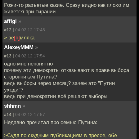
Рожи-то разъетые какие. Сразу видно как плохо им
живется при тирании.
affigi
»
#12 |
04.02.12 17:48
> зе
[п]
мляка
AlexeyMMM
»
#13 |
04.02.12 17:54
одно мне непонятно
почему эти демократы отказывают в праве выбора
сторонникам Путина?
ведь выборы через месяц? зачем это "Путин
уходи"?
ведь при демократии всё решают выборы
shhmn
»
#14 |
04.02.12 17:57
Недавно прочитал про семью Путина:
>Судя по скудным публикациям в прессе, обе