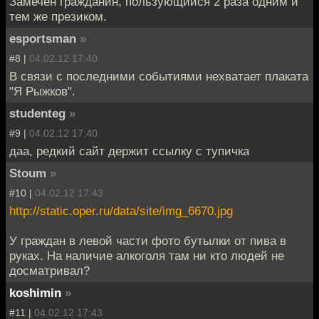
Замечен гражданин, пользующийся 2 раза одним и
тем же презиком.
esportsman
»
#8 |
04.02.12 17:40
В связи с последними событиями нехватает плаката
"Я Рыжков".
studenteg
»
#9 |
04.02.12 17:40
даа, редкий сайт держит ссылку с тупичка
Stoum
»
#10 |
04.02.12 17:43
http://static.oper.ru/data/site/img_6670.jpg
У граждан в левой части фото бутылки от пива в
руках. На наличие алкоголя там ни кто людей не
досматривал?
koshimin
»
#11 |
04.02.12 17:43