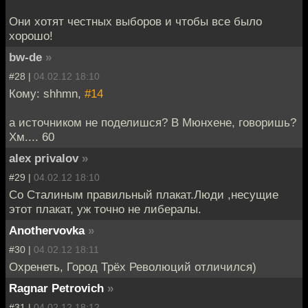
Они хотят честных выборов и чтобы все было
хорошо!
bw-de
»
#28 |
04.02.12 18:10
Кому: shhmn,
#14
а источником не поделишся? В Мюнхене, говоришь?
Хм.... 60
alex privalov
»
#29 |
04.02.12 18:10
Со Сталиным правильный плакат.Люди ,несущие
этот плакат, уж точно не либералы.
Anothervovka
»
#30 |
04.02.12 18:11
Охренеть, Город Трёх Революций отличился)
Ragnar Petrovich
»
#31 |
04.02.12 18:12