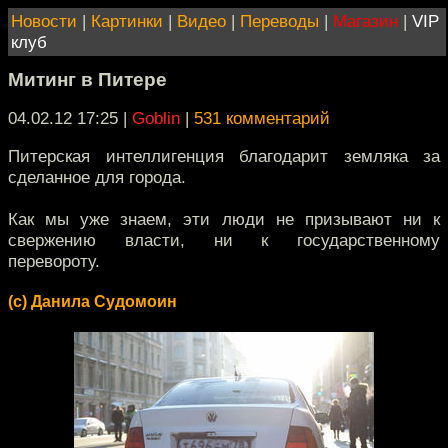
Новости
|
Картинки
|
Видео
|
Переводы
|
Магазин
|
VIP
клуб
Митинг в Питере
04.02.12 17:25
|
Goblin
|
531 комментарий
Питерская интеллигенция благодарит земляка за
сделанное для города.
Как мы уже знаем, эти люди не призывают ни к
свержению власти, ни к государственному
перевороту.
(c) Данила Судомоин