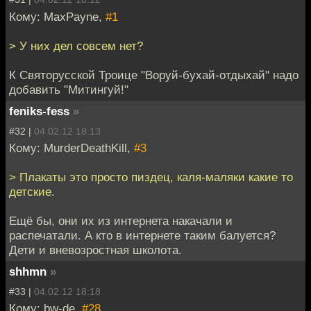
Кому: MaxPayne,
#1
> У них дел совсем нет?
К Святорусской Троице "Воруй-бухай-отдыхай" надо
добавить "Митингуй!"
feniks-fess
»
#32 |
04.02.12 18:13
Кому: MurderDeathKill,
#3
> Плакаты это просто пиздец, каля-маляки какие то
детские.
Ещё бы, они их из интернета накачали и
распечатали. А кто в интернете таким балуется?
Дети и вневозростная школота.
shhmn
»
#33 |
04.02.12 18:18
Кому: bw-de,
#28