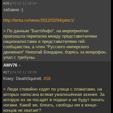
#26 |
04.02.12 18:04
забавно :)
http://lenta.ru/news/2012/02/04/piter1/
> По данным "БалтИнфо", на мероприятии
произошла перепалка между представителями
националистами и представителями гей-
сообщаества, а член "Русского имперского
движения" Николай Бондарик, борясь за микрофон,
упал с трибуны.
AMV76
»
#27 |
04.02.12 18:09
Кому: DeathSquirell,
#18
> Люди спокойно ходят по улице с плакатами, на
которых написана всякая умалишённая ахинея. За
которую их не посадят в подвал и не будут пинать
ногами. Какой же, блеать, свободы им в конце-
концов не хватает?