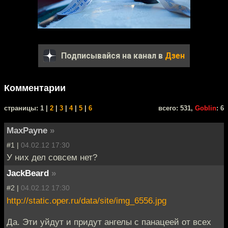
Подписывайся на канал в
Дзен
Комментарии
cтраницы: 1 |
2
|
3
|
4
|
5
|
6
всего: 531,
Goblin
: 6
MaxPayne
»
#1 |
04.02.12 17:30
У них дел совсем нет?
JackBeard
»
#2 |
04.02.12 17:30
http://static.oper.ru/data/site/img_6556.jpg
Да. Эти уйдут и придут ангелы с панацеей от всех