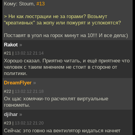
Кому: Stoum,
#13
> Ни как люстрации не за горами? Возьмут
"креативных" за жопу или пожурят и успокоятся?
Поставят в угол на горох минут на 10!!! И все дела:)
Rakot
»
#21 |
13.02.12 21:14
Хорошо сказал. Приятно читать, и ещё приятнее что
человек с таким мнением не стоит в стороне от
политики.
DreamFlyer
»
#22 |
13.02.12 21:18
Ох щас хомячки-то расчехлят виртуальные
говнометы.
djihar
»
#23 |
13.02.12 21:20
Сейчас это говно на вентилятор кидаться начнет