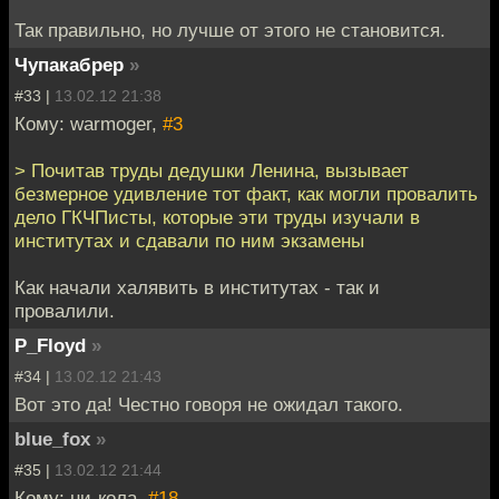
Так правильно, но лучше от этого не становится.
Чупакабрер
»
#33 |
13.02.12 21:38
Кому: warmoger,
#3
> Почитав труды дедушки Ленина, вызывает
безмерное удивление тот факт, как могли провалить
дело ГКЧПисты, которые эти труды изучали в
институтах и сдавали по ним экзамены
Как начали халявить в институтах - так и
провалили.
P_Floyd
»
#34 |
13.02.12 21:43
Вот это да! Честно говоря не ожидал такого.
blue_fox
»
#35 |
13.02.12 21:44
Кому: ни-кола,
#18