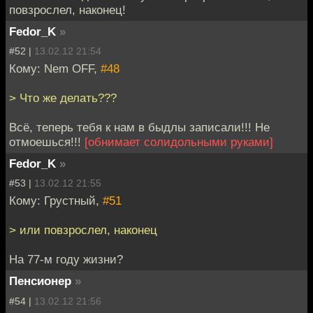
повзрослел, наконец!
Fedor_K
»
#52 |
13.02.12 21:54
Кому: Nem OFF,
#48
> Что же делать???
Всё, теперь тебя к нам в быдлы записали!!! Не
отмоешься!!!
[обнимает солидольными руками]
Fedor_K
»
#53 |
13.02.12 21:55
Кому: Грустный,
#51
> или повзрослел, наконец
На 77-м году жизни?
Пенсионер
»
#54 |
13.02.12 21:56