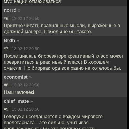
мух нации отмахиваться
norrd
»
#6 |
13.02.12 20:50
Приятно читать правильные мысли, выраженные в
должной манере. Побольше бы такого.
Brdh
»
#7 |
13.02.12 20:50
После цикла в биореакторе креативный класс может
превратиться в реактивный класс) В хорошем
смысле. Но биореактора все равно не хотелось бы.
economist
»
#8 |
13.02.12 20:50
Наш человек!
chief_mate
»
#9 |
13.02.12 20:50
Говорухин соглашается с вождём мирового
пролетариата - это сильно, учитывая
предыдущме,как бы это помягче сказать,