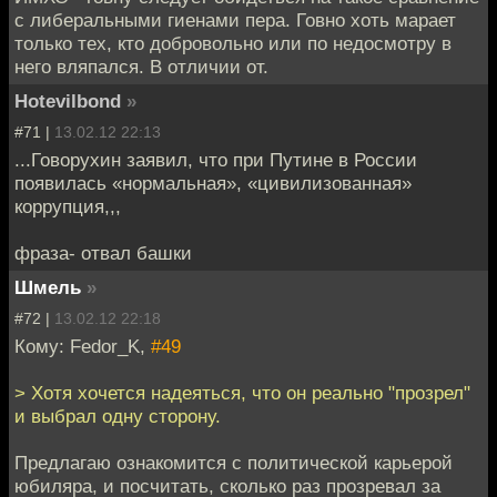
с либеральными гиенами пера. Говно хоть марает
только тех, кто добровольно или по недосмотру в
него вляпался. В отличии от.
Hotevilbond
»
#71 |
13.02.12 22:13
...Говорухин заявил, что при Путине в России
появилась «нормальная», «цивилизованная»
коррупция,,,
фраза- отвал башки
Шмель
»
#72 |
13.02.12 22:18
Кому: Fedor_K,
#49
> Хотя хочется надеяться, что он реально "прозрел"
и выбрал одну сторону.
Предлагаю ознакомится с политической карьерой
юбиляра, и посчитать, сколько раз прозревал за