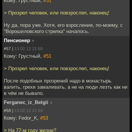
Кому: Грустный,
#51
> Прозрел человек, или повзрослел, наконец!
Ну да, пора уже. Хотя, его взросление, по-моему, с
"Ворошиловского стрелка" началось.
Пенсионер
»
#57 |
13.02.12 21:58
Кому: Грустный,
#51
> Прозрел человек, или повзрослел, наконец!
После подобных прозрений надо в монастырь
валить, грехи замаливать, а не на люди лезть как ни
в чём не бывало.
Ferganec_iz_Belgii
»
#58 |
13.02.12 21:59
Кому: Fedor_K,
#53
> На 77-м году жизни?