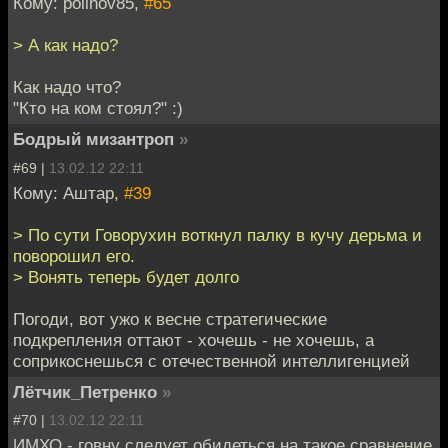
Кому: polinov85,
#65
> А как надо?
Как надо что?
"Кто на ком стоял?" :)
Бодрый мизантроп
»
#69 |
13.02.12 22:11
Кому: Аштар,
#39
> По сути Говорухин воткнул палку в кучу дерьма и
поворошил его.
> Вонять теперь будет долго
Погоди, вот ужо к весне стратегические
подкрепления оттают - хочешь - не хочешь, а
соприкоснешься с отечественной интеллигенцией
Лётчик_Петренко
»
#70 |
13.02.12 22:11
ИМХО - говну следует обидеться на такое сравнение