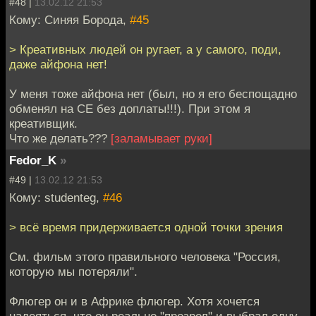
#48 |
13.02.12 21:53
Кому: Синяя Борода,
#45
> Креативных людей он ругает, а у самого, поди,
даже айфона нет!
У меня тоже айфона нет (был, но я его беспощадно
обменял на СЕ без доплаты!!!). При этом я
креативщик.
Что же делать???
[заламывает руки]
Fedor_K
»
#49 |
13.02.12 21:53
Кому: studenteg,
#46
> всё время придерживается одной точки зрения
См. фильм этого правильного человека "Россия,
которую мы потеряли".
Флюгер он и в Африке флюгер. Хотя хочется