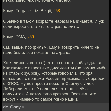
из-за известности, только и всего.
Кому: Ferganec_iz_Belgii,
#58
Обычно в таком возрасте маразм начинается. И уж
если взрослеть в 77, то страшно жить.
Кому: DMA,
#59
См. выше, про фильм. Ему и говорить ничего не
надо было, всё показал на экране.
Хотя лично я верю (!), что он просто заблуждался.
Как какие-то известные диссиденты (не помню имён,
из старых зубров), которые говорили, что зря
связались с врагами России, прикрываясь борьбой
с КПСС. Ну вот просто верил в Светлую Идею
Либерализма, всё надеялся, что вот сейчас
получится. А потом тупо прозрел. Осознал, что
вокруг - именно то самое говно нации.
de_Gony
»