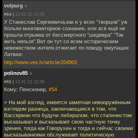
volpurg
»
#64 |
13.02.12 22:05
У Станислав Сергеевича,как и у всех "творцов" уж
больно многовекторное сознание, или всё ещё не
прошла отрыжка от бессмертного "шедевра" "Так
жить нельзя".Вот он тут со всем историческим
невежеством интеля,отжигает по поводу оккупации
Латвии:
http://www.ves.lv/article/204902
polinov85
»
#65 |
13.02.12 22:06
Кому: Пенсионер,
#54
> На мой взгляд, имеется заметная невооружённым
взглядом разница, заключающаяся в том, что
Вассерман что будучи либералом, что сталинистом
высказывал и высказывает свою частную точку
зрения, тогда как Говорухин и тогда и сейчас своими
высказываниями обслуживает политическую