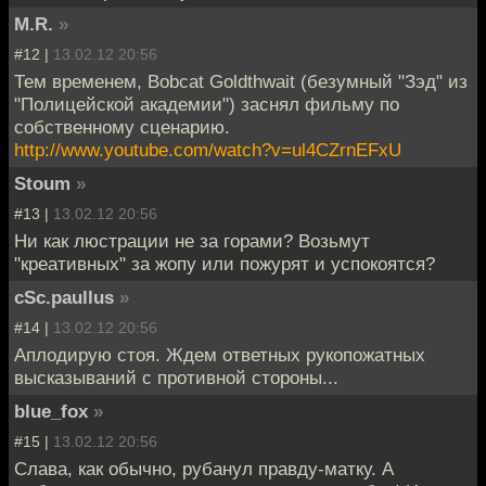
M.R.
»
#12 |
13.02.12 20:56
Тем временем, Bobcat Goldthwait (безумный "Зэд" из
"Полицейской академии") заснял фильму по
собственному сценарию.
http://www.youtube.com/watch?v=ul4CZrnEFxU
Stoum
»
#13 |
13.02.12 20:56
Ни как люстрации не за горами? Возьмут
"креативных" за жопу или пожурят и успокоятся?
cSc.paullus
»
#14 |
13.02.12 20:56
Аплодирую стоя. Ждем ответных рукопожатных
высказываний с противной стороны...
blue_fox
»
#15 |
13.02.12 20:56
Слава, как обычно, рубанул правду-матку. А