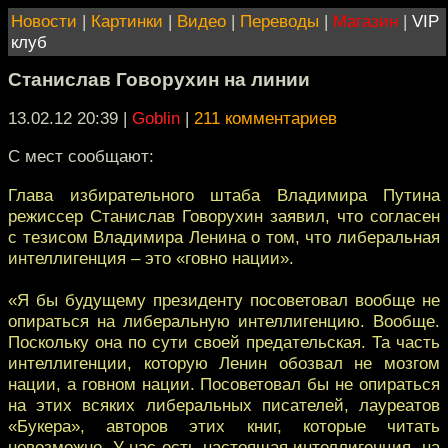
Новости
|
Картинки
|
Видео
|
Переводы
|
Магазин
|
VIP
клуб
Станислав Говорухин на линии
13.02.12 20:39
|
Goblin
|
211 комментариев
C мест сообщают:
Глава избирательного штаба Владимира Путина
режиссер Станислав Говорухин заявил, что согласен
с тезисом Владимира Ленина о том, что либеральная
интеллигенция – это «говно нации».
«Я бы будущему президенту посоветовал вообще не
опираться на либеральную интеллигенцию. Вообще.
Поскольку она по сути своей предательская. Та часть
интеллигенции, которую Ленин обозвал не мозгом
нации, а говном нации. Посоветовал бы не опираться
на этих всяких либеральных писателей, лауреатов
«Букера», авторов этих книг, которые читать
невозможно. У нас есть настоящая интеллигенция, на