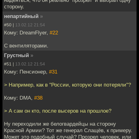
надеяться, что он реально "прозрел" и выбрал одну
сторону.
непартийный
»
#50 |
13.02.12 21:54
Кому: DreamFlyer,
#22
С вентиляторами.
Грустный
»
#51 |
13.02.12 21:54
Кому: Пенсионер,
#31
> Например, как в "России, которую они потеряли"?
Кому: DMA,
#38
> А сам он кто, после высеров на прошлое?
Ну переходили же белогвардейцы на сторону
Красной Армии? Тот же генерал Слащёв, к примеру.
Может это подобный случай? Прозрел человек, или