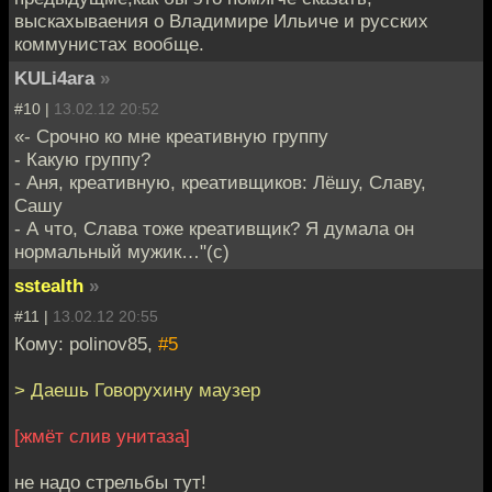
выскахываения о Владимире Ильиче и русских
коммунистах вообще.
KULi4ara
»
#10 |
13.02.12 20:52
«- Срочно ко мне креативную группу
- Какую группу?
- Аня, креативную, креативщиков: Лёшу, Славу,
Сашу
- А что, Слава тоже креативщик? Я думала он
нормальный мужик…"(c)
sstealth
»
#11 |
13.02.12 20:55
Кому: polinov85,
#5
> Даешь Говорухину маузер
[жмёт слив унитаза]
не надо стрельбы тут!