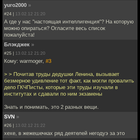
yuro2000
»
#24 |
13.02.12 21:20
А где у нас "настоящая интеллигенция"? На которую
можно опираться? Огласите весь список
пожалуйста!
Блэкджек
»
#25 |
13.02.12 21:20
Кому: warmoger,
#3
> > Почитав труды дедушки Ленина, вызывает
безмерное удивление тот факт, как могли провалить
дело ГКЧПисты, которые эти труды изучали в
институтах и сдавали по ним экзамены
Знать и понимать, это 2 разных вещи.
SVN
»
#26 |
13.02.12 21:22
хехе, в жежешечках ряд деятелей негодуэ за это