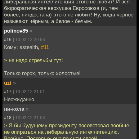
либеральная интеллигенция этого не любит! И вся
бюрократическая верхушка Евросоюза (и, тем
более, пиндостана) этого не любит! Ну, когда чёрное
называют чёрным, а белое - белым.
polinov85
»
#16 |
13.02.12 20:56
Кому: sstealth,
#11
> не надо стрельбы тут!
Только горох, только холостые!
uzi
»
#17 |
13.02.12 21:01
Неожиданно.
ни-кола
»
#18 |
13.02.12 21:08
> Я бы будущему президенту посоветовал вообще
не опираться на либеральную интеллигенцию.
Вообще. Поскольку она по сути своей