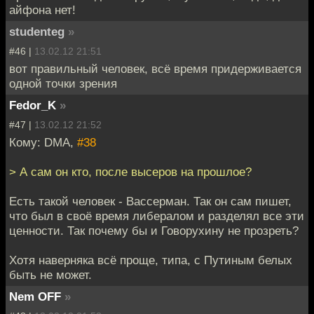
айфона нет!
studenteg
»
#46 |
13.02.12 21:51
вот правильный человек, всё время придерживается
одной точки зрения
Fedor_K
»
#47 |
13.02.12 21:52
Кому: DMA,
#38
> А сам он кто, после высеров на прошлое?
Есть такой человек - Вассерман. Так он сам пишет,
что был в своё время либералом и разделял все эти
ценности. Так почему бы и Говорухину не прозреть?
Хотя наверняка всё проще, типа, с Путиным белых
быть не может.
Nem OFF
»