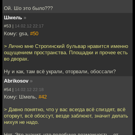
Ой. Шо это было???
Шмель
»
#53 |
14.02.12 22:17
Кому: gsa,
#50
> Лично мне Строгинский бульвар нравится именно
ощущением пространства. Площадки и прочее есть
во дворах.
Ну и как, там всё украли, оторвали, обоссали?
Abrikosov
»
#54 |
14.02.12 22:18
Кому: Шмель,
#42
> Давно понятно, что у вас всегда всё спиздят, всё
оторвут, всё обоссут, везде заблюют, значит делать
нихуя не надо.
Нет. Это значит, что подобную возможность - от