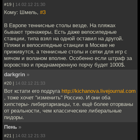
#19 |
14.02.12 21:30
Кому: Шмель,
#3
В Европе теннисные столы везде. На пляжах
бывают тренажеры. Есть даже велосипедные
станции, типа взял на одной оставил на другой.
Пляжи и велосипедные станции в Москве не
приживутся, а теннисные столы и сетки для игр с
мячом и воланом вполне. Особенно если штраф за
воровство и преднамеренную порчу будет 1000$.
darkgrin
»
#20 |
14.02.12 21:33
Вот кстати его подруга
http://kichanova.livejournal.com
, тоже хочет "изменить" Россию. И они оба
хипстеры- либертарианцы, т.е. ещё более оторваны
от реальности, чем классические либеральные
пидоры.
Пень
»
#21 |
14.02.12 21:33