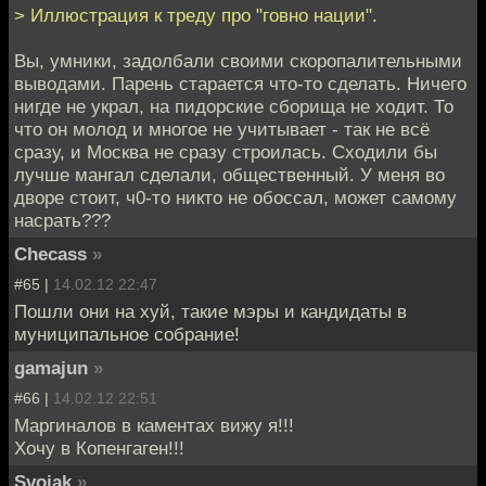
> Иллюстрация к треду про "говно нации".
Вы, умники, задолбали своими скоропалительными
выводами. Парень старается что-то сделать. Ничего
нигде не украл, на пидорские сборища не ходит. То
что он молод и многое не учитывает - так не всё
сразу, и Москва не сразу строилась. Сходили бы
лучше мангал сделали, общественный. У меня во
дворе стоит, ч0-то никто не обоссал, может самому
насрать???
Checass
»
#65 |
14.02.12 22:47
Пошли они на хуй, такие мэры и кандидаты в
муниципальное собрание!
gamajun
»
#66 |
14.02.12 22:51
Маргиналов в каментах вижу я!!!
Хочу в Копенгаген!!!
Svoiak
»