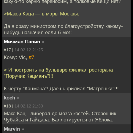
какую-то херню переносим, а толковые вещи нет?
>Макса Каца — в мэры Москвы.
Да я сразу министром по благоустройству какому-
нибудь назначил если б мог!
Мичман Панин
»
#17 |
14.02.12 21:25
Кому: Vic,
#7
> И построить на бульваре филиал ресторана
"Поручик Кацманъ"!!!
К черту "Кацмана"! Даешь филиал "Матрешки"!!!
koch
»
#18 |
14.02.12 21:30
Макс Кац - либерал до мозга костей. Сторонник
Чубайса и Гайдара. Баллотируется от Яблока.
Marvin
»