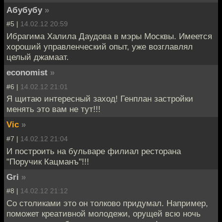
Абубубу
»
#5 |
14.02.12 20:59
Ибрагима Халила Даудова в мэры Москвы. Имеется
хороший управленческий опыт, уже возглавлял
целый джамаат.
economist
»
#6 |
14.02.12 21:01
Я щитаю интересный заход! Генплан застройки
менять это вам не тут!!!
Vic
»
#7 |
14.02.12 21:04
И построить на бульваре филиал ресторана
"Поручик Кацманъ"!!!
Gri
»
#8 |
14.02.12 21:12
Со столиками это он толково придумал. Например,
поможет креативной молодежи, орущей всю ночь