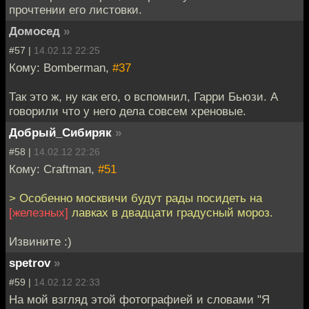
прочтении его листовки.
Домосед
»
#57 |
14.02.12 22:25
Кому: Bomberman,
#37
Так это ж, ну как его, о вспомнил, Гарри Бьюзи. А
говорили что у него дела совсем хреновые.
Добрый_Сибиряк
»
#58 |
14.02.12 22:26
Кому: Craftman,
#51
> Особенно москвичи будут рады посидеть на
[железных]
лавках в двадцати градусный мороз.
Извините :)
spetrov
»
#59 |
14.02.12 22:33
На мой взгляд этой фотографией и словами "Я