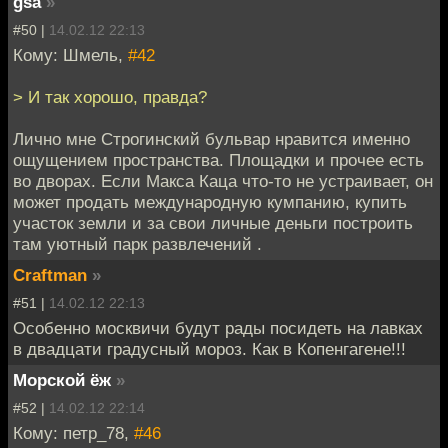
gsa
»
#50 |
14.02.12 22:13
Кому: Шмель,
#42
> И так хорошо, правда?
Лично мне Строгинский бульвар нравится именно
ощущением пространства. Площадки и прочее есть
во дворах. Если Макса Каца что-то не устраивает, он
может продать международную кумпанию, купить
участок земли и за свои личные деньги построить
там уютный парк развлечений .
Craftman
»
#51 |
14.02.12 22:13
Особенно москвичи будут рады посидеть на лавках
в двадцати градусный мороз. Как в Копенгагене!!!
Морской ёж
»
#52 |
14.02.12 22:14
Кому: петр_78,
#46