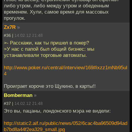
либо утром, либо между утром и обеденным
временем. Хули, самое время для массовых
прогулок.
Zx7R
»
#36 |
14.02.12 21:48
>- Расскажи, как ты пришел в покер?
>У нас с папой был общий бизнес: мы
устанавливали торговые автоматы.
http://www.poker.ru/central/interview/169#ixzz1mNb95ul
4
Проиграет короче это Щукино, в карты!!
Bomberman
»
#37 |
14.02.12 21:48
Это вы, пацаны, лондонского мэра не видели:
http://static2.aif.ru/public/news/052/6cac4ba96509d94ad
b7bd8a44f2ea329_small.jpg