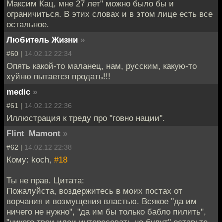
Максим Кац, мне 27 лет" можно было бы и
ограничиться. В этих словах и в этом лице есть все
остальное.
Любитель Жизни
»
#60 |
14.02.12 22:34
Опять какой-то маланец, нам, русским, какую-то
хуйню пытается продать!!!
medic
»
#61 |
14.02.12 22:36
Иллюстрация к треду про "говно нации".
Flint_Mamont
»
#62 |
14.02.12 22:38
Кому: koch,
#18
Ты не прав. Цитата:
Пожалуйста, воздержитесь в моих постах от
ворчания и возмущения властью. Всякое "да им
ничего не нужно", "да им бы только бабло пилить",
"никого твои идеи интересовать не будут" оставьте,