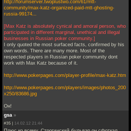
http://forumserver.twoplustwo.com/61/mtt-
community/max-katz-organized-paid-mtt-ghosting-
russia-99174...
[Max Katz is absolutely cynical and amoral person, who
participated in different marginal, unethical and illegal
businesses in Russian poker community.]
I only quoted the most surfaced facts, confirmed by his
own words. There are many more. Most of the
respected players in Russian poker community dont
work with Max Katz because of it.
http://www.pokerpages.com/player-profile/max-katz.htm
http://www.pokerpages.com/players/images/photos_200
x250/83686.jpg
Он!
gsa
»
#35 |
14.02.12 21:44
Плюс ко всему, Строгинский бульвар он сфоткал