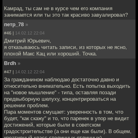
Камрад, ты сам не в курсе чем его компания
занимается или ты это так красиво завуалировал?
петр_78
»
#46 |
14.02.12 22:04
Дмитрий Юрьевич,
я отказываюсь читать записи, из которых не ясно,
плохой Макс Кац или хороший. Точка.
Brdh
»
#47 |
14.02.12 22:04
За гражданином наблюдаю достаточно давно и
относительно внимательно. Есть попытка выходить
на "новое мышление" - типа, оставляя позади
предвыборную шелуху, концентрироваться на
решении проблем.
Пара моментов смущает: уверенность в том, что
будет, "как скажу" и то, что паренек в упор не видит
достижений, которые были в советском
градостроительстве (а они еще как были). В общем,
креативный класс столичных отличных)