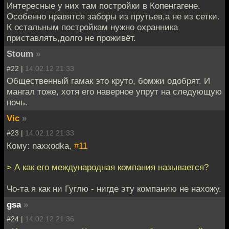
Интересные у них там постройки в Копенгагене.
Особенно нравятся заборы из прутьев,а не из сетки.
К остальным постройкам нужно охранника
приставлять,долго не проживёт.
Stoum
»
#22 |
14.02.12 21:33
Общественный гамак это круто, бомжи одобрят. И
мангал тоже, хотя его наверное упрут на следующую
ночь.
Vic
»
#23 |
14.02.12 21:33
Кому: naxxodka,
#11
> А как его международная компания называется?
Чо-та я как ни Гуглю - нигде эту компанию не нахожу.
gsa
»
#24 |
14.02.12 21:36