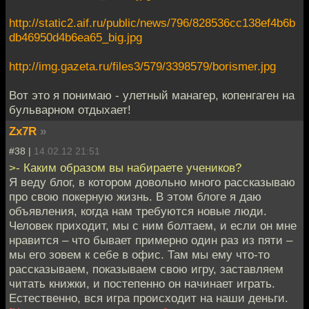
http://static2.aif.ru/public/news/796/828536cc138ef4b6b
db46950d4b6ea65_big.jpg
http://img.gazeta.ru/files3/579/3398579/borismer.jpg
Вот это я понимаю - улетный манагер, копенгаген на
бульварном отдыхает!
Zx7R
»
#38 |
14.02.12 21:51
>- Каким образом вы набираете учеников?
Я веду блог, в котором довольно много рассказываю
про свою покерную жизнь. В этом блоге я даю
объявления, когда нам требуются новые люди.
Человек приходит, мы с ним болтаем, и если он мне
нравится – что бывает примерно один раз из пяти –
мы его зовем к себе в офис. Там мы ему что-то
рассказываем, показываем свою игру, заставляем
читать книжки, и постепенно он начинает играть.
Естественно, вся игра происходит на наши деньги.