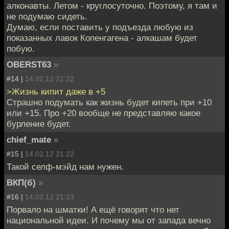
алконавты. Летом - круглосуточно. Поэтому, я там и
не подумаю сидеть.
Думаю, если поставить у подъезда любую из
показанных лавок Копенгагена - алкашам будет
побую.
OBERST63
»
#14 |
14.02.12 21:22
>Жизнь кипит даже в +5
Cтрашно подумать как жизнь будет кипеть при +10
или +15. Про +20 вообще не представляю какое
бурление будет.
chief_mate
»
#15 |
14.02.12 21:22
Такой селф-мэйд нам нужен.
ВКП(б)
»
#16 |
14.02.12 21:23
Порвало на шматки! А ещё говорят что нет
национальной идеи. И почему мы от запада вечно