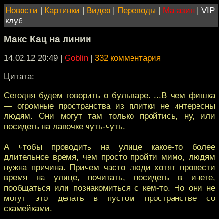
Новости
|
Картинки
|
Видео
|
Переводы
|
Магазин
|
VIP
клуб
Макс Кац на линии
14.02.12 20:49
|
Goblin
|
332 комментария
Цитата:
Сегодня будем говорить о бульваре. ...В чем фишка
— огромные пространства из плитки не интересны
людям. Они могут там только пройтись, ну, или
посидеть на лавочке чуть-чуть.
А чтобы проводить на улице какое-то более
длительное время, чем просто пройти мимо, людям
нужна причина. Причем часто люди хотят провести
время на улице, почитать, посидеть в инете,
пообщаться или познакомиться с кем-то. Но они не
могут это делать в пустом пространстве со
скамейками.