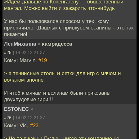
>Идем дальше по Копенгагену — общественный
мангал. Можно выйти и зажарить что-нибудь
У нас бы пользовался спросом у тех, кому
приспичило. Шашлык с привкусом ссанины - это так
пикантно!
ЛенМихална
»
камрадесса
#25 |
14.02.12 21:37
Кому: Marvin,
#19
> а теннисные столы и сетки для игр с мячом и
воланом вполне
И чтоб к мячам и воланам были прикованы
двухпудовые гири!!!
ESTONEC
»
#26 |
14.02.12 21:37
Кому: Vic,
#23
> Чо-та я как ни Гуглю - нигде эту компанию не