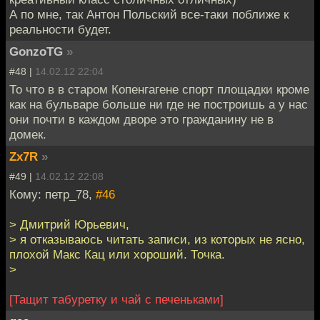
А по мне, так Антон Польский все-таки поближе к
реальности будет.
GonzoTG
»
#48 |
14.02.12 22:04
То что в в старом Копенгагене спорт площадки кроме
как на бульваре больше ни где не построишь а у нас
они почти в каждом дворе это гражданину не в
домек.
Zx7R
»
#49 |
14.02.12 22:08
Кому: петр_78,
#46
> Дмитрий Юрьевич,
> я отказываюсь читать записи, из которых не ясно,
плохой Макс Кац или хороший. Точка.
>
[Тащит табуретку и чай с печеньками]