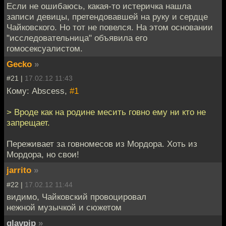
Если не ошибаюсь, какая-то истеричка нашла
записи девицы, претендовавшей на руку и сердце
Чайковского. Но тот не повелся. На этом основании
"исследовательница" объявила его
гомосексуалистом.
Gecko
»
#21 |
17.02.12 11:43
Кому: Abscess,
#1
> Вроде как на родине месить говно ему ни кто не
запрещает.
Переживает за говномесов из Мордора. Хоть из
Мордора, но свои!
jarrito
»
#22 |
17.02.12 11:44
видимо, Чайковский провоцировал
нежной музычкой и сюжетом
glavpip
»