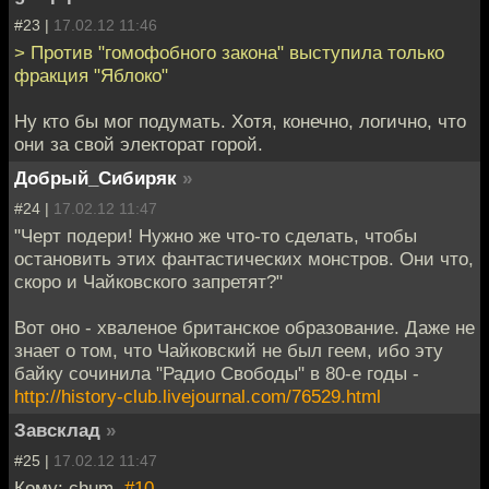
#23 |
17.02.12 11:46
> Против "гомофобного закона" выступила только
фракция "Яблоко"
Ну кто бы мог подумать. Хотя, конечно, логично, что
они за свой электорат горой.
Добрый_Сибиряк
»
#24 |
17.02.12 11:47
"Черт подери! Нужно же что-то сделать, чтобы
остановить этих фантастических монстров. Они что,
скоро и Чайковского запретят?"
Вот оно - хваленое британское образование. Даже не
знает о том, что Чайковский не был геем, ибо эту
байку сочинила "Радио Свободы" в 80-е годы -
http://history-club.livejournal.com/76529.html
Завсклад
»
#25 |
17.02.12 11:47
Кому: chum,
#10