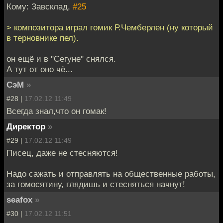
Кому: Завсклад,
#25
> композитора играл гомик Р.Чемберлен (ну который
в терновнике пел).
он ещё и в "Сегуне" снялся.
А тут от оно чё...
СэМ
»
#28 |
17.02.12 11:49
Всегда знал,что он гомак!
Директор
»
#29 |
17.02.12 11:49
Писец, даже не стесняются!
Надо сажать и отправлять на общественные работы,
за гомосятину, глядишь и стесняться начнут!
seafox
»
#30 |
17.02.12 11:51