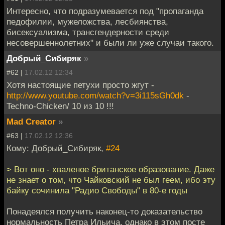
Интересно, что подразумевается под "пропаганда
педофилии, мужеложства, лесбиянства,
бисексуализма, трансгендерности среди
несовершеннолетних" и были ли уже случаи такого.
Добрый_Сибиряк
»
#62 |
17.02.12 12:34
Хотя настоящие петухи просто жгут -
http://www.youtube.com/watch?v=3i115sGh0dk
-
Techno-Chicken/ 10 из 10 !!!
Mad Creator
»
#63 |
17.02.12 12:36
Кому: Добрый_Сибиряк,
#24
> Вот оно - хваленое британское образование. Даже
не знает о том, что Чайковский не был геем, ибо эту
байку сочинила "Радио Свободы" в 80-е годы
Понадеялся получить наконец-то доказательство
нормальность Петра Ильича, однако в этом посте