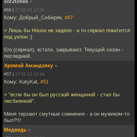
xor2times
»
#56 |
17.02.12 12:24
Кому: Добрый_Сибиряк,
#47
> Лишь бы House не задело - а то сериал покатится
под уклон :)
Его (сериал), кстати, закрывают. Текущий сезон -
последний.
Хромой Амандзяку
»
#57 |
17.02.12 12:24
Кому: KatyKat,
#51
> "если бы он был русской женщиной - стал бы
лесбиянкой".
Меня терзают смутные сомнения - а он мужиком-то
был?!!!
Медведь
»