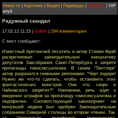
Новости
|
Картинки
|
Видео
|
Переводы
|
Магазин
|
VIP
клуб
Радужный скандал
17.02.12 11:15
|
Goblin
|
294 комментария
С мест сообщают:
Известный британский писатель и актер Стивен Фрай
раскритиковал законодательную инициативу
депутатов Заксобрания Санкт-Петербурга о запрете
пропаганды гомосексуализма. В своем "Твиттере"
актер разразился гневными репликами: "Черт подери!
Нужно же что-то сделать, чтобы остановить этих
фантастических монстров. Они что, скоро и
Чайковского запретят?" Напомним, речь идет о
введении штрафов за пропаганду гомосексуализма и
педофилии. Соответствующий законопроект на
минувшей неделе был одобрен Законодательным
собранием Северной столицы во втором чтении. Так,
за "пропаганду педофилии, мужеложства,