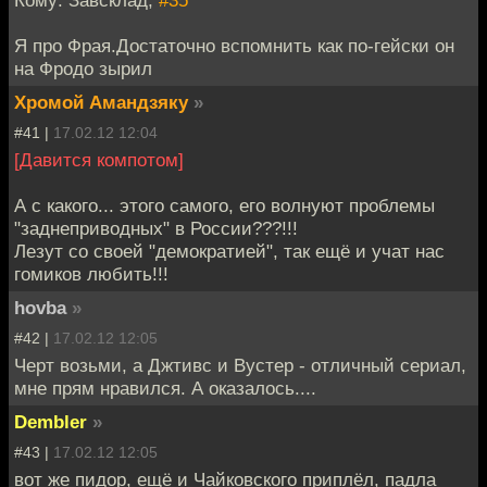
Я про Фрая.Достаточно вспомнить как по-гейски он
на Фродо зырил
Хромой Амандзяку
»
#41 |
17.02.12 12:04
[Давится компотом]
А с какого... этого самого, его волнуют проблемы
"заднеприводных" в России???!!!
Лезут со своей "демократией", так ещё и учат нас
гомиков любить!!!
hovba
»
#42 |
17.02.12 12:05
Черт возьми, а Джтивс и Вустер - отличный сериал,
мне прям нравился. А оказалось....
Dembler
»
#43 |
17.02.12 12:05
вот же пидор, ещё и Чайковского приплёл, падла