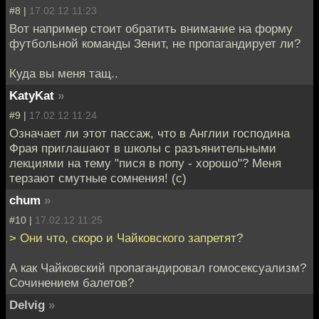
#8 |
17.02.12 11:23
Вот например стоит обратить внимание на форму
футбольной команды Зенит, не пропагандирует ли?
Куда вы меня тащ..
KatyKat
»
#9 |
17.02.12 11:24
Означает ли этот пассаж, что в Англии господина
Фрая приглашают в школы с разъянительными
лекциями на тему "пися в попу - хорошо"? Меня
терзают смутные сомнения! (с)
chum
»
#10 |
17.02.12 11:25
> Они что, скоро и Чайковского запретят?
А как Чайковский пропагандировал гомосексуализм?
Сочинением балетов?
Delvig
»