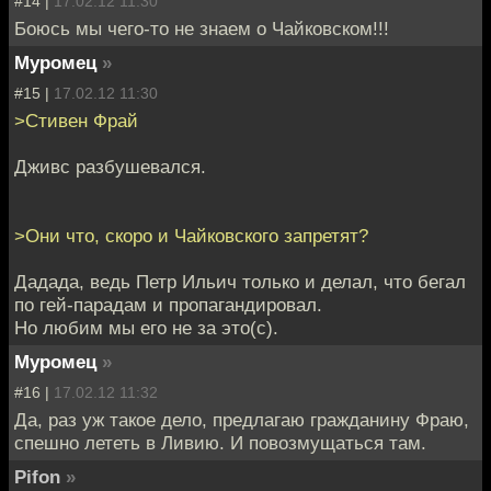
#14 |
17.02.12 11:30
Боюсь мы чего-то не знаем о Чайковском!!!
Муромец
»
#15 |
17.02.12 11:30
>Стивен Фрай
Дживс разбушевался.
>Они что, скоро и Чайковского запретят?
Дадада, ведь Петр Ильич только и делал, что бегал
по гей-парадам и пропагандировал.
Но любим мы его не за это(с).
Муромец
»
#16 |
17.02.12 11:32
Да, раз уж такое дело, предлагаю гражданину Фраю,
спешно лететь в Ливию. И повозмущаться там.
Pifon
»