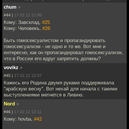
chum
»
#44 |
17.02.12 12:06
Кому: Завсклад,
#25
Кому: Человекъ,
#26
Быть гомосексуалистом и пропагандировать
гомосексуализм - не одно и то же. Вот мне и
интересно, как он пропагандировал гомосексуализм,
что в России его вдруг запретить должны?
vovikz
»
#45 |
17.02.12 12:07
Кажись его Родина двумя руками поддерживала
"арабскую весну". Вот нехай для начала с такими
выступлениями метнется в Ливию.
Nord
»
#46 |
17.02.12 12:11
Кому: hovba,
#42