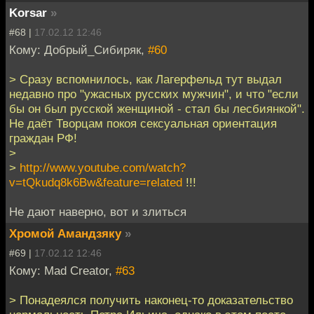
Korsar
»
#68 |
17.02.12 12:46
Кому: Добрый_Сибиряк,
#60
> Сразу вспомнилось, как Лагерфельд тут выдал
недавно про "ужасных русских мужчин", и что "если
бы он был русской женщиной - стал бы лесбиянкой".
Не даёт Творцам покоя сексуальная ориентация
граждан РФ!
>
>
http://www.youtube.com/watch?
v=tQkudq8k6Bw&feature=related
!!!
Не дают наверно, вот и злиться
Хромой Амандзяку
»
#69 |
17.02.12 12:46
Кому: Mad Creator,
#63
> Понадеялся получить наконец-то доказательство