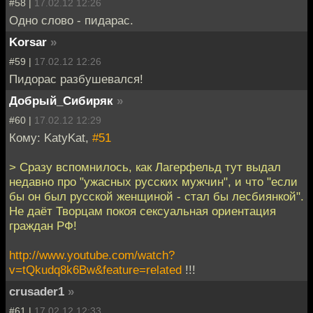
#58 |
17.02.12 12:26
Одно слово - пидарас.
Korsar
»
#59 |
17.02.12 12:26
Пидорас разбушевался!
Добрый_Сибиряк
»
#60 |
17.02.12 12:29
Кому: KatyKat,
#51
> Сразу вспомнилось, как Лагерфельд тут выдал
недавно про "ужасных русских мужчин", и что "если
бы он был русской женщиной - стал бы лесбиянкой".
Не даёт Творцам покоя сексуальная ориентация
граждан РФ!
http://www.youtube.com/watch?
v=tQkudq8k6Bw&feature=related
!!!
crusader1
»
#61 |
17.02.12 12:33