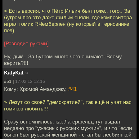
> Есть версия, что Пётр Ильич был тоже.. того.. За
бугром про это даже фильм сняли, где композитора
играл гомик Р.Чемберлен (ну который в терновнике
пел).
[Разводит руками]
Ну, дык!.. За бугром много чего снимают! Всему
верить?!!!
KatyKat
»
#51 |
17.02.12 12:16
Кому: Хромой Амандзяку,
#41
> Лезут со своей "демократией", так ещё и учат нас
гомиков любить!!!
Сразу вспомнилось, как Лагерфельд тут выдал
недавно про "ужасных русских мужчин", и что "если
бы он был русской женщиной - стал бы лесбиянкой".