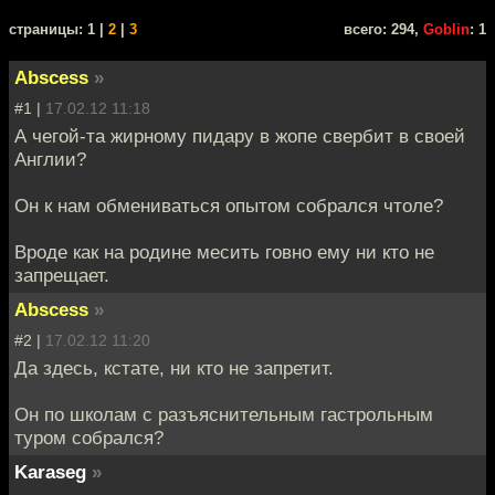
cтраницы: 1 |
2
|
3
всего: 294,
Goblin
: 1
Abscess
»
#1 |
17.02.12 11:18
А чегой-та жирному пидару в жопе свербит в своей
Англии?
Он к нам обмениваться опытом собрался чтоле?
Вроде как на родине месить говно ему ни кто не
запрещает.
Abscess
»
#2 |
17.02.12 11:20
Да здесь, кстате, ни кто не запретит.
Он по школам с разъяснительным гастрольным
туром собрался?
Karaseg
»