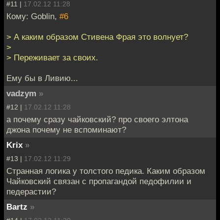
#11 |
17.02.12 11:28
Кому: Goblin,
#6
> А каким образом Стивена Фрая это волнует?
>
> Переживает за своих.
Ему бы в Ливию...
vadzym
»
#12 |
17.02.12 11:28
а почему сразу чайковский? про своего элтона
джона почему не вспоминают?
Krix
»
#13 |
17.02.12 11:29
Странная логика у толстого педика. Каким образом
Чайковский связан с пропагандой педофилии и
педерастии?
Bartz
»