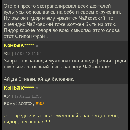
Это он просто экстраполировал всех деятелей
культуры основываясь на себе и своем окружении.
Ну раз он пидор и ему нравится Чайковский, то
очевидно Чайковский тоже жолжен быть из этих.
Пидор короче говоря во всех смыслах этого слова
этот Стивен Фрай .
KoHb9IK*****
»
#33 |
17.02.12 11:54
Запрет пропаганды мужеложства и педофилии среди
школьников первый шаг к запрету Чайковского.
Ай да Стивен, ай да баловник.
KoHb9IK*****
»
#34 |
17.02.12 11:55
Кому: seafox,
#30
> ..- предпочитаешь с мужчиной анал? ждёт тебя,
пидор, лесоповал!!!!