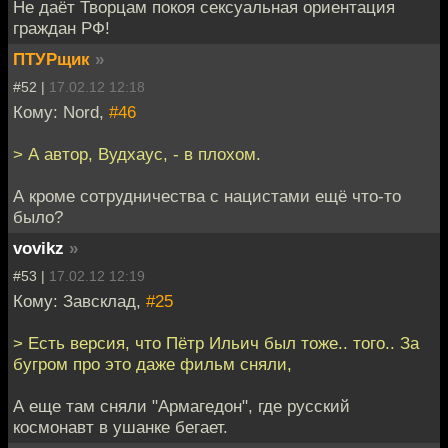
Не даёт Творцам покоя сексуальная ориентация
граждан РФ!
ПТУРщик
»
#52 |
17.02.12 12:18
Кому: Nord,
#46
> А автор, Вудхаус, - в плохом.
А кроме сотрудничества с нацистами ещё что-то
было?
vovikz
»
#53 |
17.02.12 12:19
Кому: Завсклад,
#25
> Есть версия, что Пётр Ильич был тоже.. того.. За
бугром про это даже фильм сняли,
А еще там сняли "Армагедон", где русский
космонавт в ушанке бегает.