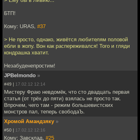
> Ему бы в Ливию...
БТП!
Кому: URAS,
#37
> Не просто, однако, живётся любителям половой
ебли в жопу. Вон как распереживался! Того и гляди
кондрашка хватит.
Незабуденепростим!
JPBelmondo
»
#49 |
17.02.12 12:14
Мистеру Фраю невдомёк, что сто двадцать первая
статья (от трёх до пяти) взялась не просто так.
Впрочем, чего там - режим большевистских
монстров пал, теперь свободаЪ.
Хромой Амандзяку
»
#50 |
17.02.12 12:16
Кому: Завсклад,
#25