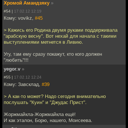
Хромой Амандзяку
»
#54 |
17.02.12 12:19
Кому: vovikz,
#45
> Кажись его Родина двумя руками поддерживала
"арабскую весну". Вот нехай для начала с такими
выступлениями метнется в Ливию.
Угу, там ему сразу покажут, кто кого должен
"любить"!!!
yegor.v
»
#55 |
17.02.12 12:24
Кому: Завсклад,
#39
> А как-то может? Надо сегодня внимательно
послушать "Куин" и "Джудас Прист".
Жоржмайкла-Жоржмайкла ещё!
И как эталон, Борю, нашего, Моисеева.