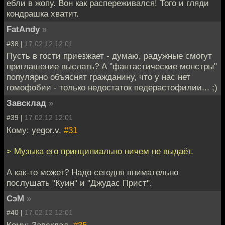
ебли в жопу. Вон как распереживался! Того и гляди
кондрашка хватит.
FatAndy
»
#38 |
17.02.12 12:01
Пусть в гости приезжает - думаю, радужные смогут
приглашение выслать? А "фантастические монстры"
популярно объяснят гражданину, что у нас нет
гомофобии - только недостаток педерастофилии... ;)
Завсклад
»
#39 |
17.02.12 12:01
Кому: yegor.v,
#31
> Музыка его принципиально ничем не выдаёт.
А как-то может? Надо сегодня внимательно
послушать "Куин" и "Джудас Прист".
СэМ
»
#40 |
17.02.12 12:01
Кому: Завсклад,
#35