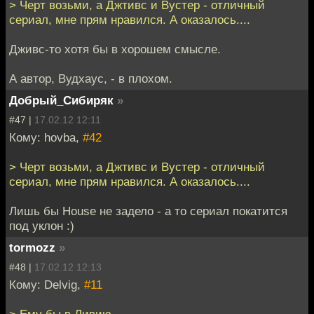
> Черт возьми, а Джтивс и Вустер - отличный
сериал, мне прям нравился. А оказалось....
Дживс-то хотя бы в хорошем смысле.
А автор, Вудхаус, - в плохом.
Добрый_Сибиряк
»
#47 |
17.02.12 12:11
Кому: hovba,
#42
> Черт возьми, а Джтивс и Вустер - отличный
сериал, мне прям нравился. А оказалось....
Лишь бы House не задело - а то сериал покатится
под уклон :)
tormozz
»
#48 |
17.02.12 12:13
Кому: Delvig,
#11