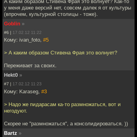
А каким образом Стивена Фрая это волнует? Как-то
у меня даже версий нет, совсем далек я от культуры
(впрочем, культурной столицы - тоже).
Goblin
»
#6 |
17.02.12 11:22
Кому: ivan_foto,
#5
> А каким образом Стивена Фрая это волнует?
Переживает за своих.
Hekt0
»
#7 |
17.02.12 11:23
Кому: Karaseg,
#3
> Надо же пидарасам ка-то размножаться, вот и
негодуют.
Скорее не "размножаться", а консолидироваться. ))
Bartz
»