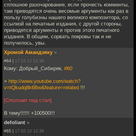
сплошное разочарование, если прочесть комменты,
там приводятся очень весомые аргументы как раз в
пользу голубизны нашего великого композитора, со
ссылкой на печатные издания, с другой стороны,
приводятся аргументы и против этого печатного
издания. В общем, сорвать покровы так и не
получилось, увы.
Хромой Амандзяку
»
#64 |
17.02.12 12:36
Кому: Добрый_Сибиряк,
#60
>
http://www.youtube.com/watch?
v=tQkudq8k6Bw&feature=related
!!!
[Сползает под стол]
В тему!!!!!! +100500!!!
defoliant
»
#65 |
17.02.12 12:38