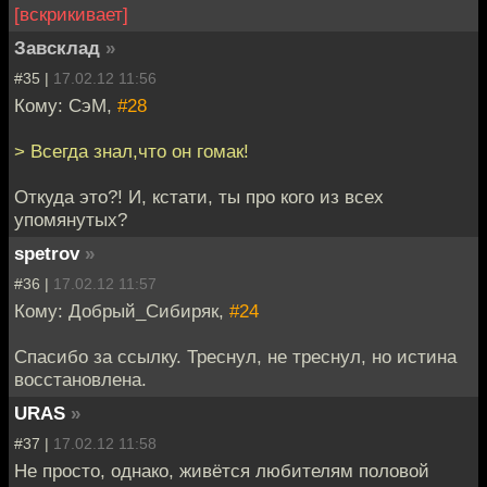
[вскрикивает]
Завсклад
»
#35 |
17.02.12 11:56
Кому: СэМ,
#28
> Всегда знал,что он гомак!
Откуда это?! И, кстати, ты про кого из всех
упомянутых?
spetrov
»
#36 |
17.02.12 11:57
Кому: Добрый_Сибиряк,
#24
Спасибо за ссылку. Треснул, не треснул, но истина
восстановлена.
URAS
»
#37 |
17.02.12 11:58
Не просто, однако, живётся любителям половой