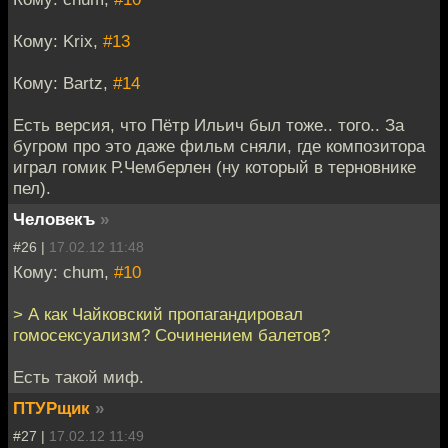
Кому: Krix,
#13
Кому: Bartz,
#14
Есть версия, что Пётр Ильич был тоже.. того.. За
бугром про это даже фильм сняли, где композитора
играл гомик Р.Чемберлен (ну который в терновнике
пел).
Человекъ
»
#26 |
17.02.12 11:48
Кому: chum,
#10
> А как Чайковский пропагандировал
гомосексуализм? Сочинением балетов?
Есть такой миф.
ПТУРщик
»
#27 |
17.02.12 11:49