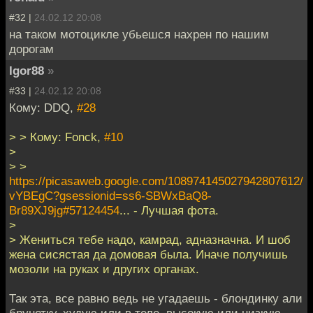
#32 |
24.02.12 20:08
на таком мотоцикле убьешся нахрен по нашим
дорогам
Igor88
»
#33 |
24.02.12 20:08
Кому: DDQ,
#28
> > Кому: Fonck,
#10
>
> >
https://picasaweb.google.com/108974145027942807612/
vYBEgC?gsessionid=ss6-SBWxBaQ8-
Br89XJ9jg#57124454
... - Лучшая фота.
>
> Жениться тебе надо, камрад, адназначна. И шоб
жена сисястая да домовая была. Иначе получишь
мозоли на руках и других органах.
Так эта, все равно ведь не угадаешь - блондинку али