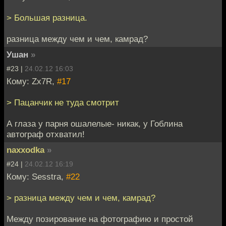
> Большая разница.
разница между чем и чем, камрад?
Ушан
»
#23 |
24.02.12 16:03
Кому: Zx7R,
#17
> Пацанчик не туда смотрит
А глаза у парня ошалелые- никак, у Гоблина
автограф отхватил!
naxxodka
»
#24 |
24.02.12 16:19
Кому: Sesstra,
#22
> разница между чем и чем, камрад?
Между позирование на фотографию и простой