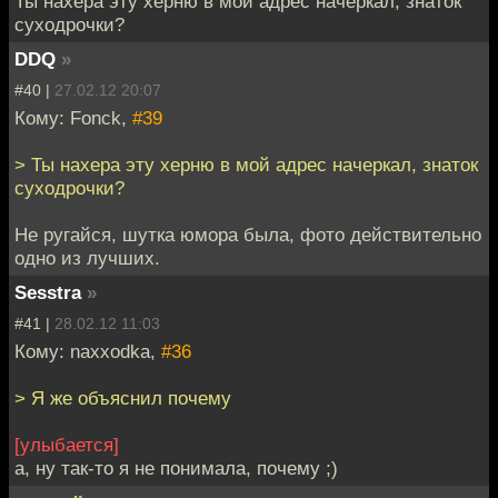
Ты нахера эту херню в мой адрес начеркал, знаток
суходрочки?
DDQ
»
#40 |
27.02.12 20:07
Кому: Fonck,
#39
> Ты нахера эту херню в мой адрес начеркал, знаток
суходрочки?
Не ругайся, шутка юмора была, фото действительно
одно из лучших.
Sesstra
»
#41 |
28.02.12 11:03
Кому: naxxodka,
#36
> Я же объяснил почему
[улыбается]
а, ну так-то я не понимала, почему ;)