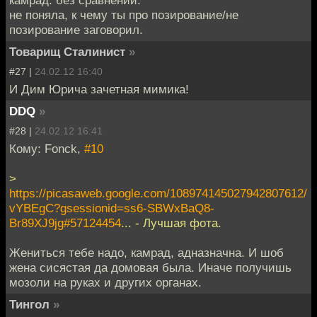
камрад. без сравнений.
не поняла, к чему ты про позирование/не
позирование заговорил.
Товарищ Сталинист
»
#27 |
24.02.12 16:40
И Дим Юрича зачетная мимика!
DDQ
»
#28 |
24.02.12 16:41
Кому: Fonck,
#10
>
https://picasaweb.google.com/108974145027942807612/
vYBEgC?gsessionid=ss6-SBWxBaQ8-
Br89XJ9jg#57124454
... - Лучшая фота.
Жениться тебе надо, камрад, адназначна. И шоб
жена сисястая да домовая была. Иначе получишь
мозоли на руках и других органах.
Тингол
»