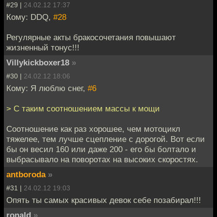
#29 |
24.02.12 17:37
Кому: DDQ,
#28
Регулярные акты бракосочетания повышают
жизненный тонус!!!
Villykickboxer18
»
#30 |
24.02.12 18:06
Кому: Я люблю снег,
#6
> С таким соотношением массы к мощи
Соотношение как раз хорошее, чем мотоцикл
тяжелее, тем лучше сцепление с дорогой. Вот если
бы он весил 160 или даже 200 - его бы болтало и
выбрасывало на поворотах на высоких скоростях.
antboroda
»
#31 |
24.02.12 19:03
Опять ты самых красивых девок себе позабирал!!!
ronald
»