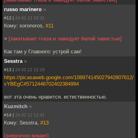
russo marinero
»
#12 |
24.02.12 10:31
Кому: soronoros,
#11
>
[закатывает глаза и завидует белой завистью]
Как там у Главного: устрой сам!
Sesstra
»
#13 |
24.02.12 12:19
https://picasaweb.google.com/108974145027942807612/
vYBEgC#5712446702402384994
вот эта очень нравится. естественностью.
Kuzmitch
»
#14 |
24.02.12 12:41
Кому: Sesstra,
#13
[энергично кивает]