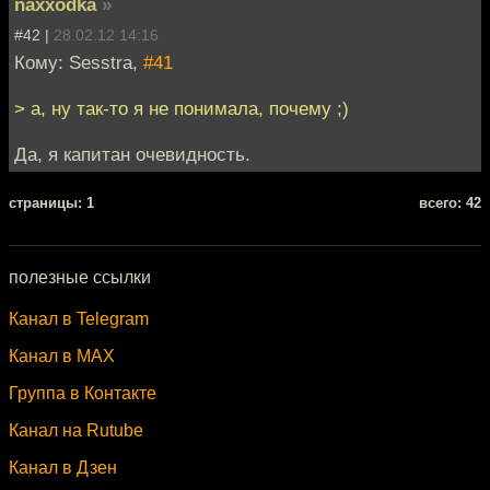
naxxodka
»
#42 |
28.02.12 14:16
Кому: Sesstra,
#41
> а, ну так-то я не понимала, почему ;)
Да, я капитан очевидность.
cтраницы: 1
всего: 42
полезные ссылки
Канал в Telegram
Канал в MAX
Группа в Контакте
Канал на Rutube
Канал в Дзен