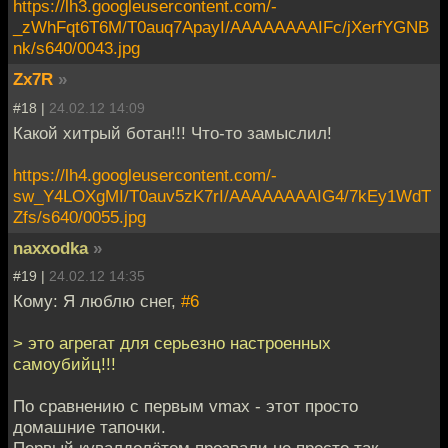
https://lh3.googleusercontent.com/-
_zWhFqt6T6M/T0auq7ApayI/AAAAAAAAIFc/jXerfYGNB
nk/s640/0043.jpg
Zx7R
»
#18 |
24.02.12 14:09
Какой хитрый ботан!!! Что-то замыслил!
https://lh4.googleusercontent.com/-
sw_Y4LOXgMI/T0auv5zK7rI/AAAAAAAAIG4/7kEy1WdT
Zfs/s640/0055.jpg
naxxodka
»
#19 |
24.02.12 14:35
Кому: Я люблю снег,
#6
> это агрегат для серьезно настроенных
самоубийц!!!
По сравнению с первым vmax - этот просто
домашние тапочки.
Первый кувалдолётом прозвали не просто так.