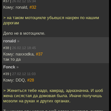
#37 |
26.02.12 15:34
Кому: ronald,
#32
> на таком мотоцикле убьешся нахрен по нашим
дорогам
Дело не в мотоцикле.
ronald
»
#38 |
26.02.12 18:45
Кому: naxxodka,
#37
так то да
Fonck
»
#39 |
27.02.12 11:03
Кому: DDQ,
#28
> Жениться тебе надо, камрад, адназначна. И шоб
жена сисястая да домовая была. Иначе получишь
мозоли на руках и других органах.