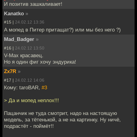
И позитив зашкаливает!
Kanatko
»
#15 |
24.02.12 13:36
А мопед в Питер притащат?) или мы без него ?)
Mad_Badger
»
#16 |
24.02.12 13:50
V-Max красавец.
Но я один фиг хочу эндурика!
Zx7R
»
#17 |
24.02.12 14:06
Кому: taroBAR,
#3
> Да и мопед неплох!!!
Пацанчик не туда смотрит, надо на настоящую
модель, за тётенькой, а не на картинку. Ну ничё,
подрастёт - поймёт!!