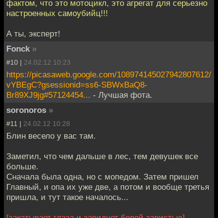
фактом, что это мотоцикл, это агрегат для серьезно
настроенных самоубийц!!!
А ты, эксперт!
Fonck
»
#10 |
24.02.12 10:23
https://picasaweb.google.com/108974145027942807612/
vYBEgC?gsessionid=ss6-SBWxBaQ8-
Br89XJ9jg#57124454...
- Лучшая фота.
soronoros
»
#11 |
24.02.12 10:28
Блин весело у вас там.
Заметил, что чем дальше в лес, тем девушек все
больше.
Сначала была одна, но с мопедом. Затем пришел
Главный, и опа их уже две, а потом и вообще третья
пришла, и тут такое началось...
[закатывает глаза и завидует белой завистью]