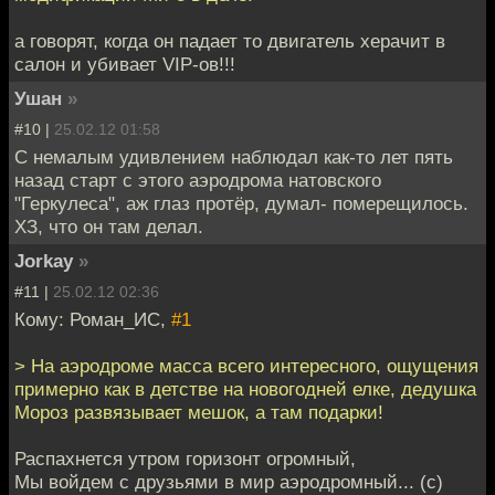
а говорят, когда он падает то двигатель херачит в
салон и убивает VIP-ов!!!
Ушан
»
#10 |
25.02.12 01:58
С немалым удивлением наблюдал как-то лет пять
назад старт с этого аэродрома натовского
"Геркулеса", аж глаз протёр, думал- померещилось.
ХЗ, что он там делал.
Jorkay
»
#11 |
25.02.12 02:36
Кому: Роман_ИС,
#1
> На аэродроме масса всего интересного, ощущения
примерно как в детстве на новогодней елке, дедушка
Мороз развязывает мешок, а там подарки!
Распахнется утром горизонт огромный,
Мы войдем с друзьями в мир аэродромный... (с)