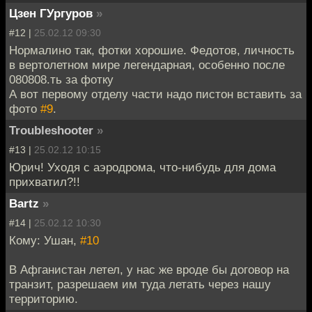
Цзен ГУргуров
»
#12 |
25.02.12 09:30
Нормалино так, фотки хорошие. Федотов, личность
в вертолетном мире легендарная, особенно после
080808.ть за фотку
А вот первому отделу части надо пистон вставить за
фото
#9
.
Troubleshooter
»
#13 |
25.02.12 10:15
Юрич! Уходя с аэродрома, что-нибудь для дома
прихватил?!!
Bartz
»
#14 |
25.02.12 10:30
Кому: Ушан,
#10
В Афганистан летел, у нас же вроде бы договор на
транзит, разрешаем им туда летать через нашу
территорию.