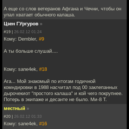
А еще со слов ветеранов Афгана и Чечни, чтобы он
упал хватает обычного калаша.
Цзен ГУргуров
»
#19 |
26.02.12 01:24
Кому: Dembler,
#9
А ты больше слушай....
Кому: sane4ek,
#18
Ага... Мой знакомый по итогам годичной
комндировки в 1988 насчитал под 00 заклепанных
дырочекиот "простого калаша" и кой чего покрупнее.
Потерь в экипаже и десанте не было. Ми-8 Т.
местный
»
#20 |
26.02.12 01:33
Кому: sane4ek,
#16