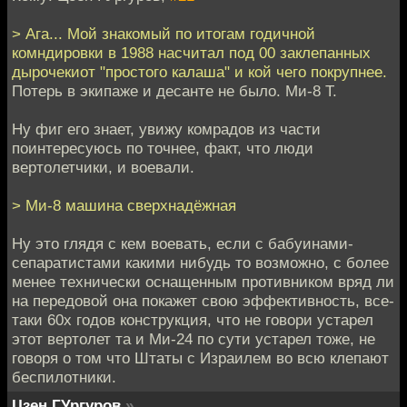
> Ага... Мой знакомый по итогам годичной
комндировки в 1988 насчитал под 00 заклепанных
дырочекиот "простого калаша" и кой чего покрупнее.
Потерь в экипаже и десанте не было. Ми-8 Т.
Ну фиг его знает, увижу комрадов из части
поинтересуюсь по точнее, факт, что люди
вертолетчики, и воевали.
> Ми-8 машина сверхнадёжная
Ну это глядя с кем воевать, если с бабуинами-
сепаратистами какими нибудь то возможно, с более
менее технически оснащенным противником вряд ли
на передовой она покажет свою эффективность, все-
таки 60х годов конструкция, что не говори устарел
этот вертолет та и Ми-24 по сути устарел тоже, не
говоря о том что Штаты с Израилем во всю клепают
беспилотники.
Цзен ГУргуров
»