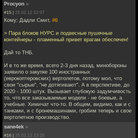
Procyon
»
#15 |
25.02.12 22:07
Кому: Дадли Смит,
#6
> Пара блоков НУРС и подвесные пушечные
контейнеры - пламенный привет врагам обеспечен!
Дай то ТНБ.
И в то же время, всего 2-3 дня назад, минобороны
заявило о закупке 100 иностранных
(еврокоптеровских) вертолетов, потому мол, что
свои "сырые", "не дотягивают". А в перспективе, до
2020 - 1000 штук. Вызывает глубокую задумчивость
то, что все заказываемые модели - не боевые, а
учебные. Химичат что-то. В общем, видимо, как и с
танками, и с бронемашинами, гробим теперь и свое
вертолетное производство.
sane4ek
»
#16 |
25.02.12 23:25