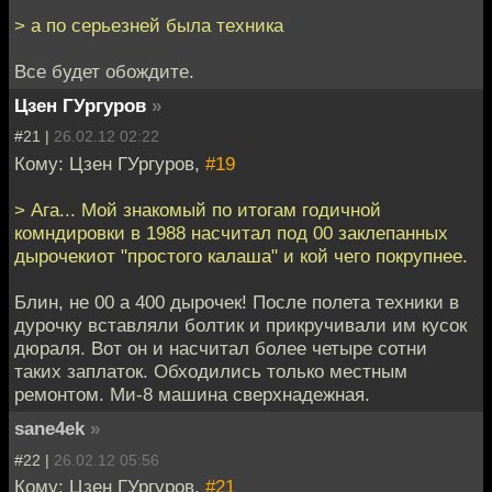
> а по серьезней была техника
Все будет обождите.
Цзен ГУргуров
»
#21 |
26.02.12 02:22
Кому: Цзен ГУргуров,
#19
> Ага... Мой знакомый по итогам годичной
комндировки в 1988 насчитал под 00 заклепанных
дырочекиот "простого калаша" и кой чего покрупнее.
Блин, не 00 а 400 дырочек! После полета техники в
дурочку вставляли болтик и прикручивали им кусок
дюраля. Вот он и насчитал более четыре сотни
таких заплаток. Обходились только местным
ремонтом. Ми-8 машина сверхнадежная.
sane4ek
»
#22 |
26.02.12 05:56
Кому: Цзен ГУргуров,
#21