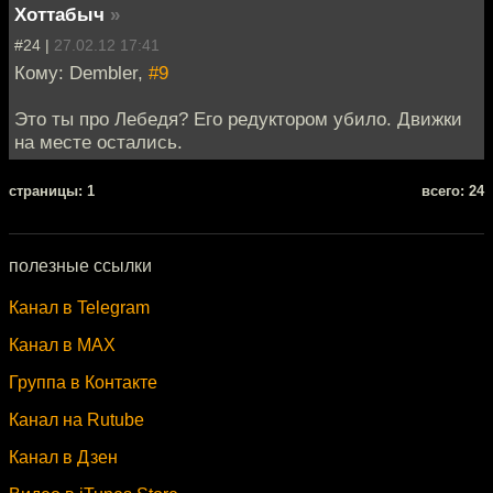
Хоттабыч
»
#24 |
27.02.12 17:41
Кому: Dembler,
#9
Это ты про Лебедя? Его редуктором убило. Движки
на месте остались.
cтраницы: 1
всего: 24
полезные ссылки
Канал в Telegram
Канал в MAX
Группа в Контакте
Канал на Rutube
Канал в Дзен