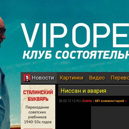
Картинки
Видео
Перев
Новости
Ниссан и авария
26.02.12 12:45 |
Goblin
|
681 комментарий
»