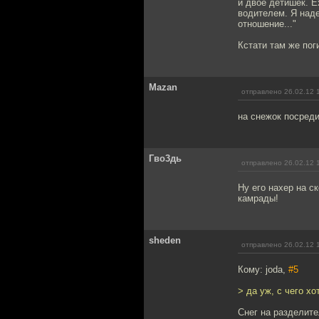
и двое детишек. Е
водителем. Я наде
отношение..."
Кстати там же пог
Mazan
отправлено 26.02.12 
на снежок посреди
Гво3дь
отправлено 26.02.12 
Ну его нахер на с
камрады!
sheden
отправлено 26.02.12 
Кому: joda,
#5
> да уж, с чего хо
Снег на разделите