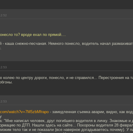
12:52
понесло то? вроде ехал по прямой....
 - каша снежно-песчаная. Немного понесло, водитель начал размахивать
.
12:53
 колею по центру дороги, понесло, и не справился... Перестроения на т
обгоны.
12:53
e.com/watch?v=7M5zbMfrapo
- замедленная съемка аварии, видно, как во
у
а: "Мне написал человек, друг погибшего водителя в личку. Знакомые и 
ормацию по ДТП. Нашли здесь на сайте... Похороны водителя 28 февра
лизким тело так и не показали (все наверное догадываетесь почему). У 