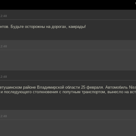
12:48
антов. Будьте осторожны на дорогах, камрады!
12:48
12:48
Петушинском районе Владимирской области 25 февраля. Автомобиль Niss
 и последующего столкновения с попутным транспортом, вынесло на вст
12:48