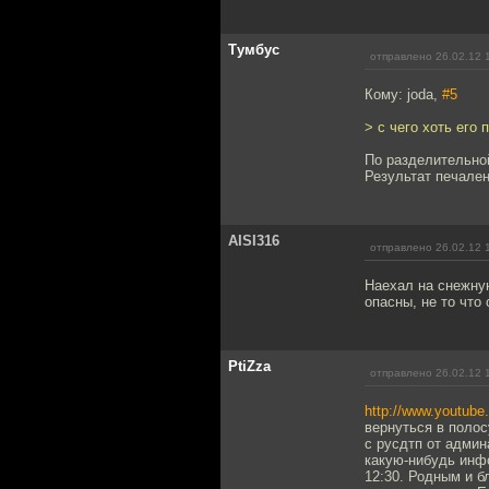
Тумбус
отправлено 26.02.12 
Кому: joda,
#5
> с чего хоть его 
По разделительной
Результат печален
AISI316
отправлено 26.02.12 
Наехал на снежную
опасны, не то что 
PtiZza
отправлено 26.02.12 
http://www.youtub
вернуться в полос
с русдтп от админ
какую-нибудь инф
12:30. Родным и б