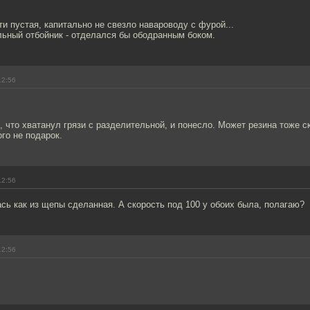
ти пустая, капитально не свезло навароводу с фурой...
льный отбойник - отделался бы ободранным боком.
12:56
, что хватанул грязи с разделительной, и понесло. Может резина тоже с
ого не подарок.
12:56
ь как из щепы сделанная. А скорость под 100 у обоих была, полагаю?
12:56