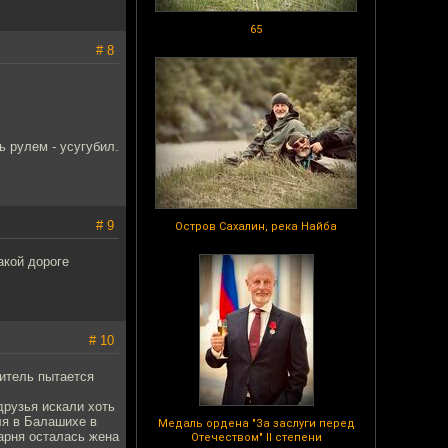
65
# 8
 рулем - усугубил.
# 9
Остров Сахалин, река Найба
акой дороге
# 10
дитель пытается
друзья искали хоть
ля в Балашихе в
Медаль ордена "За заслуги перед
парня осталась жена
Отечеством" II степени