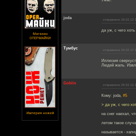
joda
отправлено 26.02.12 
да уж, с чего хоть
Магазин
ОПЕРМАЙКИ
Тумбус
отправлено 26.02.12 
Иллюзия сверхуст
Людей жаль. Извле
Goblin
отправлено 26.02.12 
Кому: joda,
#5
> да уж, с чего хо
Империя ножей
на снег наехал, ч
летом такое случ
называется - хапн