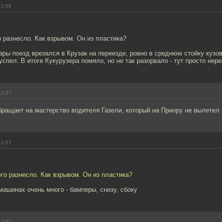
12:56
 разнесло. Как взрывом. Он из пластика?
ры поезд врезался в Крузак на переезде, ровно в среднюю стойку кузов
успел. В итоге Кукурузера помяло, но не так разорвало - тут просто нер
12:57
бращает на мастерство водителя Газели, который на Приору не вылетел
12:57
го разнесло. Как взрывом. Он из пластика?
машинах очень много - бамперы, снизу, сбоку
12:57