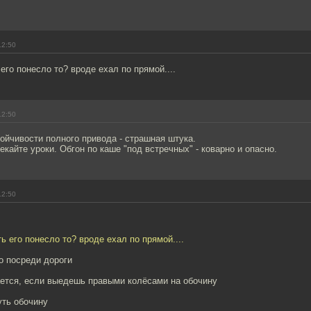
12:50
 его понесло то? вроде ехал по прямой....
12:50
ойчивости полного привода - страшная штука.
кайте уроки. Обгон по каше "под встречных" - коварно и опасно.
12:50
ть его понесло то? вроде ехал по прямой....
то посреди дороги
ается, если выедешь правыми колёсами на обочину
уть обочину