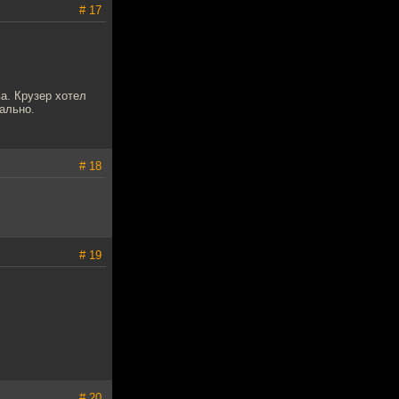
# 17
а. Крузер хотел
еально.
# 18
# 19
# 20