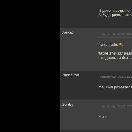
И дорога ведь поч
А будь разделите
Jorkay
отправлено 26.02.12 
Кому: joda,
#5
такое впечатление
что дорога и без т
kuznekon
отправлено 26.02.12 
Машина разлетелас
Genby
отправлено 26.02.12 
Мрак.