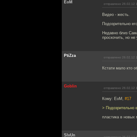
EoM
отправлено 26.02.12 
Видео - жесть.
Подозрительно его
Недавно близ Сама
проскочить, но не 
PtiZza
отправлено 26.02.12 
Кстати мало кто о
Goblin
отправлено 26.02.12 
Кому: EoM,
#17
> Подозрительно е
пластика в новых 
SlvUn
отправлено 26.02.12 