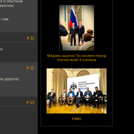
ом и опытным
кватное
е там
# 11
з.
Медаль ордена "За заслуги перед
Отечеством" II степени
# 12
на дорогах,
# 13
РВИО