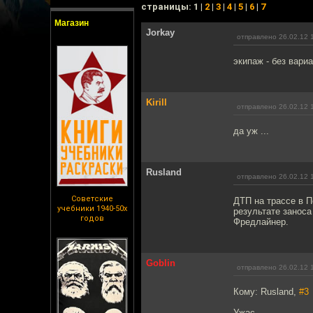
cтраницы: 1 |
2
|
3
|
4
|
5
|
6
|
7
Магазин
Jorkay
отправлено 26.02.12 
экипаж - без вари
Kirill
отправлено 26.02.12 
да уж ...
Rusland
отправлено 26.02.12 
Советские
ДТП на трассе в 
учебники 1940-50х
результате заноса
годов
Фредлайнер.
Goblin
отправлено 26.02.12 
Кому: Rusland,
#3
Ужас.