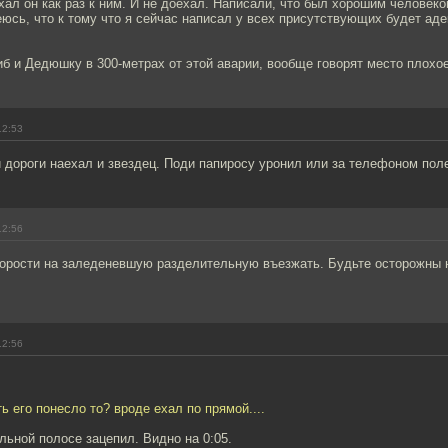
хал он как раз к ним. И не доехал. Написали, что был хорошим человек
юсь, что к тому что я сейчас написал у всех присутствующих будет аде
иб и Дедюшку в 300-метрах от этой аварии, вообще говорят место плохо
12:53
 дороги наехал и звездец. Поди папиросу уронил или за телефоном поле
12:56
корости на заледеневшую разделительную въезжать. Будьте осторожны 
12:56
ть его понесло то? вроде ехал по прямой....
льной полосе зацепил. Видно на 0:05.