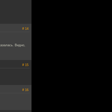
# 14
казалась. Видно,
# 15
# 16