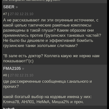
SBER
»
#7 |
27.02.12 21:10
А не рассказывают ли эти охуенные источники, с
какой целью тактические ракетные комплексы
размещены в такой глуши? Каким образом они
применялись против Грузинских танковых частей?
Не было бы дешевле и эффективней бомбить
грузинские танки золотыми слитками?
"В зале есть доктор? Коллега какую же херню нам
показывают!"(с)
FMA2105
»
#8 |
27.02.12 21:10
где рассекреченные сообщенеца г.анального и
прочих?
какой богатый выбор на кодовые имена у них:
Кляча78, АНЛ01, НеМкА, Миша2% и проч.