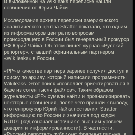
В выложенной на Wikileaks переписке нашли
сообщения от Юрия Чайки
Исследование архива переписки американского
аналитического центра Stratfor показало, что одним
из информаторов центра по вопросам
происходящего в России был генеральный прокурор
РФ Юрий Чайка. Об этом пишет журнал «Русский
репортер», ставший официальным партнером
«Wikileaks» в России.
«РР» в качестве партнера заранее получил доступ к
поиску по архиву, который написали программисты
Wikileaks. Этот поиск «позволяет ориентироваться в
базе из сотен тысяч файлов». Таким образом
журналисты «РР» сумели найти и проанализировать
некоторые сообщения, после чего пришли к выводу,
что генпрокурор Юрий Чайка поставлял Stratfor
информацию по России и значился под кодом
RU101 (код означает источник с высшим уровнем
доверия и информированности). В частности,
«Русский репортер» публикует фрагмент письма, в