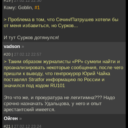
#19 |
27.02.12 22:30
Кому: Goblin,
#1
> Проблема в том, что Сечин/Патрушев хотели бы
от меня избавиться, но Сурков...
И тут Сурков дотянулся!
vadson
»
#20 |
27.02.12 22:57
> Таким образом журналисты «РР» сумели найти и
проанализировать некоторые сообщения, после чего
пришли к выводу, что генпрокурор Юрий Чайка
поставлял Stratfor информацию по России и
значился под кодом RU101
Это что же, и прокуратура не легитимна??? Надо
срочно назначать Удальцова, у него и опыт
арестантский имеется.
Ойген
»
#21 |
27.02.12 23:24