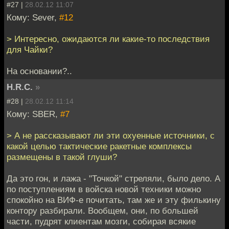
#27 |
28.02.12 11:07
Кому: Sever,
#12
> Интересно, ожидаются ли какие-то последствия
для Чайки?
На основании?..
H.R.C.
»
#28 |
28.02.12 11:14
Кому: SBER,
#7
> А не рассказывают ли эти охуенные источники, с
какой целью тактические ракетные комплексы
размещены в такой глуши?
Да это гон, и лажа - "Точкой" стреляли, было дело. А
по поступлениям в войска новой техники можно
спокойно на ВИФ-е почитать, там же и эту филькину
контору разбирали. Вообщем, они, по большей
части, пудрят клиентам мозги, собирая всякие