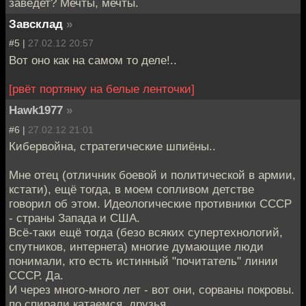
заведет? Мечты, мечты.
Завсклад
»
#5 |
27.02.12 20:57
Вот оно как на самом то деле!..
[рвёт портянку на белые ленточки]
Hawk1977
»
#6 |
27.02.12 21:01
Кибервойна, стратегические шпиёны..
Мне отец (отличник боевой и политической в армии,
кстати), ещё тогда, в моем сопливом детстве
говорил об этом. Идеологические противники СССР
- страны Запада и США.
Всё-таки ещё тогда (безо всяких супертехнологий,
спутников, интернета) многие думающие люди
понимали, кто есть истинный "почитатель" линии
СССР. Да.
И через много-много лет - вот они, сорваны покровы.
по спирали катаемся, друзья.