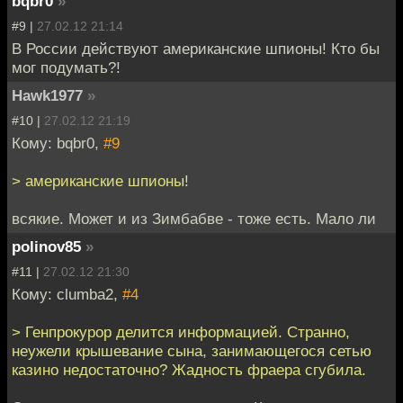
bqbr0
»
#9 |
27.02.12 21:14
В России действуют американские шпионы! Кто бы
мог подумать?!
Hawk1977
»
#10 |
27.02.12 21:19
Кому: bqbr0,
#9
> американские шпионы!
всякие. Может и из Зимбабве - тоже есть. Мало ли
polinov85
»
#11 |
27.02.12 21:30
Кому: clumba2,
#4
> Генпрокурор делится информацией. Странно,
неужели крышевание сына, занимающегося сетью
казино недостаточно? Жадность фраера сгубила.