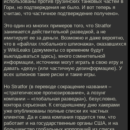
использованы против грузинских танковых частей в
Гори, но подтверждения не было. И вот теперь я
считаю, что частичное подтверждение получено».
Это один из многих примеров того, что Stratfor
занимается действительной разведкой, а не
имитирует ее за деньги. Возможно и даже вероятно,
что в «файлах глобального шпионажа», оказавшихся
у WikiLeaks (документы со временем будут
выкладываться здесь), много сомнительной
информации, источники могут играть в свою игру и
давать «дезу» (или частичную дезинформацию). У
всех шпионов такие риски и такие игры.
Но Stratfor (в переводе сокращение названия –
«стратегическое прогнозирование», а лозунг
компании – «глобальная разведка»), безусловно,
контора серьезная. К сегодняшнему дню хакерами
уже опубликованы полные списки их частных
клиентов. Да и сама компания гордится тем, что
работает и на государственные органы США, и на
большинство глобальных корпораций из списка