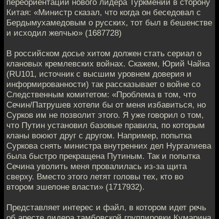
переориентации нового лидера Туркмении в сторону
Китая: «Министр сказал, что когда он беседовал с
Бердымухамедовым о русских, тот был в бешенстве
и исходил желчью» (1687728)
В российском досье хитом должен стать сериал о
клановых кремлевских войнах. Скажем, Юрий Чайка
(RU101, источник с высшим уровнем доверия и
информированности) так рассказывает о войне со
Следственным комитетом: «Проблема в том, что
Сечин/Патрушев хотели бы от меня избавиться, но
Сурков им не позволит этого. Я уже говорил о том,
что Путин установил базовые правила, по которым
кланы воюют друг с другом. Например, попытка
Суркова снять министра внутренних дел Нургалиева
была быстро прекращена Путиным. Так и попытка
Сечина уволить меня провалилась из-за щита
сверху. Вместо этого летят головы тех, кто во
втором эшелоне власти» (1717932).
Представляет интерес и файл, в котором идет речь
об аресте лидера тамбовской группировки Кумарина