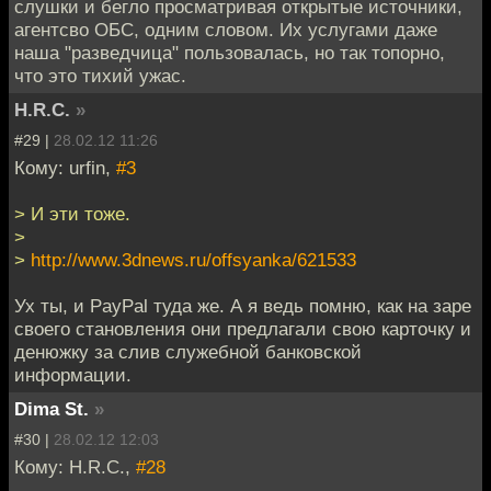
слушки и бегло просматривая открытые источники,
агентсво ОБС, одним словом. Их услугами даже
наша "разведчица" пользовалась, но так топорно,
что это тихий ужас.
H.R.C.
»
#29 |
28.02.12 11:26
Кому: urfin,
#3
> И эти тоже.
>
>
http://www.3dnews.ru/offsyanka/621533
Ух ты, и PayPal туда же. А я ведь помню, как на заре
своего становления они предлагали свою карточку и
денюжку за слив служебной банковской
информации.
Dima St.
»
#30 |
28.02.12 12:03
Кому: H.R.C.,
#28