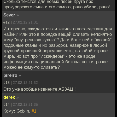
Сколько текстов для новых песен Круга про
прокурорского сына и его самого, рано убили, рано!
Sever
»
#12 |
27.02.12 21:31
Интересно, ожидаются ли какие-то последствия для
Чайки? Или это в порядке вещей сливать непонятно
кому "внутреннюю кухню"? Да и бог с ней с "кухней",
подобные кланы и их разборки, наверное в любой
крупной правящей верхушке есть, в любой стране
мира, но вот про "Искандеры" - это же вроде
информация о национальной безопасности, разве
можно ее кому-то сливать?
pireiro
»
#13 |
27.02.12 21:32
Это уже вообще извините АБЗАЦ !
derek
»
#14 |
27.02.12 21:35
Кому: Goblin,
#1