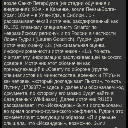
возле Санкт-Петербурга (на стадии обучения и
внедрения); 92-я - в Каменке, возле Пензы/Волга-
Урал; 103-я – в Улан-Удэ, в Сибири…» -
рассказывает некий источник, закодированный как
RU153, главному специалисту Stratfor по
«евразийскому региону» и по России в частности
Лорен Гудрич (Lauren Goodrich). Гудрич дает
источнику оценку «2» (максимальная оценка
информированности источников - «1»), то есть,
считает эту информацию заслуживающей высокого
доверия. Источник этот обозначен как
принадлежащий к «Совету по обороне (группе
специалистов из министерства, военных и ГРУ)» и
как человек, «который докладывает Пьюти», то есть
Путину (1739377 – здесь и далее мы обозначаем код
документа, по которому его можно будет найти в
базе данных WikiLeaks). Далее источник RU153
рассказывает, что «Искандеры» были использованы
во время осетино-грузинского конфликта. Гудрич это
комментирует следующим образом: «Я и раньше
слышала, что «Искандеры», возможно, были