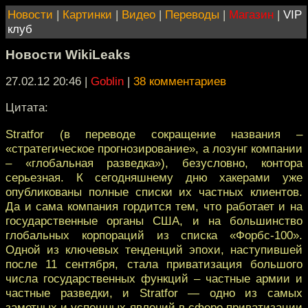
Новости
|
Картинки
|
Видео
|
Переводы
|
Магазин
|
VIP
клуб
Новости WikiLeaks
27.02.12 20:46
|
Goblin
|
38 комментариев
Цитата:
Stratfor (в переводе сокращение названия –
«стратегическое прогнозирование», а лозунг компании
– «глобальная разведка»), безусловно, контора
серьезная. К сегодняшнему дню хакерами уже
опубликованы полные списки их частных клиентов.
Да и сама компания гордится тем, что работает и на
государственные органы США, и на большинство
глобальных корпораций из списка «Форбс-100».
Одной из ключевых тенденций эпохи, наступившей
после 11 сентября, стала приватизация большого
числа государственных функций – частные армии и
частные разведки, и Stratfor — одно из самых
заметных и успешных явлений в сфере приватизации