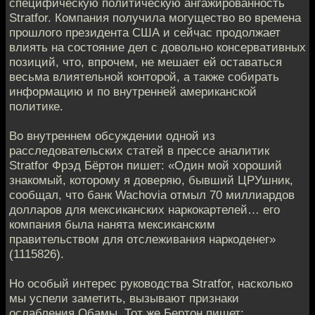
специфическую политическую ангажированность
Stratfor. Компания получила могущество во времена
прошлого президента США и сейчас продолжает
влиять на состояние дел с довольно консервативных
позиций, что, впрочем, не мешает ей оставаться
весьма влиятельной конторой, а также собирать
информацию и по внутренней американской
политике.
Во внутреннем обсуждении одной из
расследовательских статей в прессе аналитик
Stratfor Фрэд Бёртон пишет: «Один мой хороший
знакомый, которому я доверяю, бывший ЦРУшник,
сообщал, что банк Wachovia отмыл 70 миллиардов
долларов для мексиканских наркокартелей… его
компания была нанята мексиканским
правительством для отслеживания наркоденег»
(1115826).
Но особый интерес руководства Stratfor, насколько
мы успели заметить, вызывают признаки
ослабления Обамы. Тот же Бертон пишет: