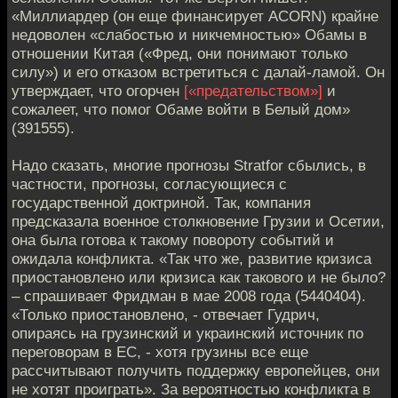
«Миллиардер (он еще финансирует ACORN) крайне
недоволен «слабостью и никчемностью» Обамы в
отношении Китая («Фред, они понимают только
силу») и его отказом встретиться с далай-ламой. Он
утверждает, что огорчен
[«предательством»]
и
сожалеет, что помог Обаме войти в Белый дом»
(391555).
Надо сказать, многие прогнозы Stratfor сбылись, в
частности, прогнозы, согласующиеся с
государственной доктриной. Так, компания
предсказала военное столкновение Грузии и Осетии,
она была готова к такому повороту событий и
ожидала конфликта. «Так что же, развитие кризиса
приостановлено или кризиса как такового и не было?
– спрашивает Фридман в мае 2008 года (5440404).
«Только приостановлено, - отвечает Гудрич,
опираясь на грузинский и украинский источник по
переговорам в ЕС, - хотя грузины все еще
рассчитывают получить поддержку европейцев, они
не хотят проиграть». За вероятностью конфликта в