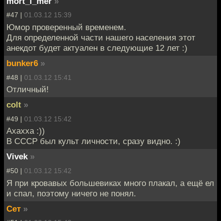
mort_i_mer
»
#47 |
01.03.12 15:39
Юмор проверенный временем.
Для определенной части нашего населения этот
анекдот будет актуален в следующие 12 лет :)
bunker6
»
#48 |
01.03.12 15:41
Отличный!
colt
»
#49 |
01.03.12 15:42
Ахахха :))
В СССР был культ личности, сразу видно. :)
Vivek
»
#50 |
01.03.12 15:42
Я при кровавых большевиках много плакал, а ещё ел
и спал, поэтому ничего не понял.
Сет
»