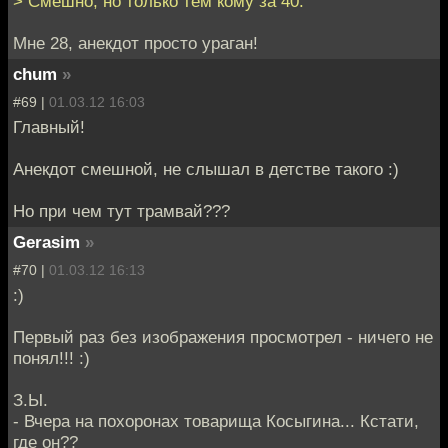
> Смешно, но только тем кому за 40.
Мне 28, анекдот просто ураган!
chum
»
#69 |
01.03.12 16:03
Главный!
Анекдот смешной, не слышал в детстве такого :)
Но при чем тут трамвай???
Gerasim
»
#70 |
01.03.12 16:13
:)
Первый раз без изображения просмотрел - ничего не
понял!!! :)
З.Ы.
- Вчера на похоронах товарища Косыгина... Кстати,
где он??