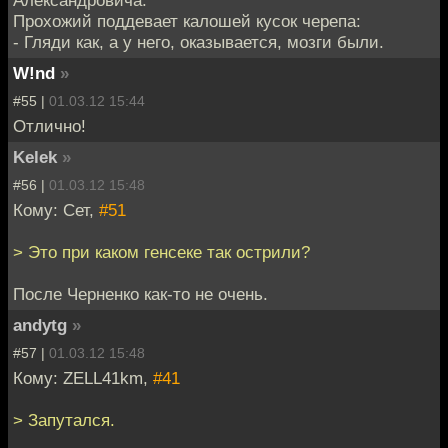
Прохожий поддевает калошей кусок черепа:
- Гляди как, а у него, оказывается, мозги были.
W!nd
»
#55 |
01.03.12 15:44
Отлично!
Kelek
»
#56 |
01.03.12 15:48
Кому: Сет,
#51
> Это при каком генсеке так острили?
После Черненко как-то не очень.
andytg
»
#57 |
01.03.12 15:48
Кому: ZELL41km,
#41
> Запутался.