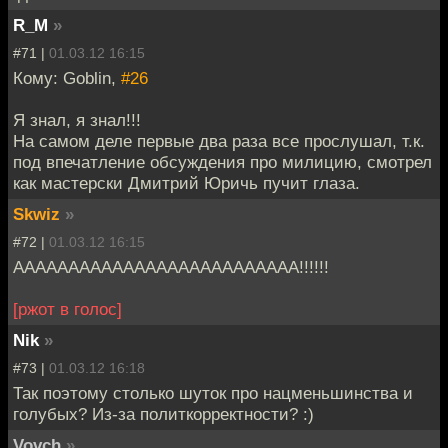
R_M
»
#71 |
01.03.12 16:15
Кому: Goblin,
#26
Я знал, я знал!!!
На самом деле первые два раза все прослушал, т.к.
под впечатление обсуждения про милицию, смотрел
как мастерски Дмитрий Юричь пучит глаза.
Skwiz
»
#72 |
01.03.12 16:15
АААААААААААААААААААААААААА!!!!!!
[ржот в голос]
Nik
»
#73 |
01.03.12 16:18
Так поэтому столько шуток про нацменьшинства и
голубых? Из-за политкорректности? :)
Vovch
»