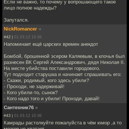
Если не важно, то почему у вопрошающего такое
лицо полное надежды?
Запутался.
NickRomancer
»
#42 |
01.03.12 15:36
Напоминает ещё царских времен анекдот
Бомбой, брошенной эсером Каляевым, в клочья был
разнесен ВК Сергей Александрович, дядя Николая II.
На месте убийства поставили городового.
Тут подходит старушка и начинает спрашивать его:
- Скажи, родимый, кого здесь убили?
- Проходи, не задерживай!
- Кого убили-то, сынок?
- Кого надо того и убили! Проходи, давай!
Сантехник76
»
#43 |
01.03.12 15:36
Камрады растолкуйте пожалуйста в чём юмор ,а то
мозгов не хватает.