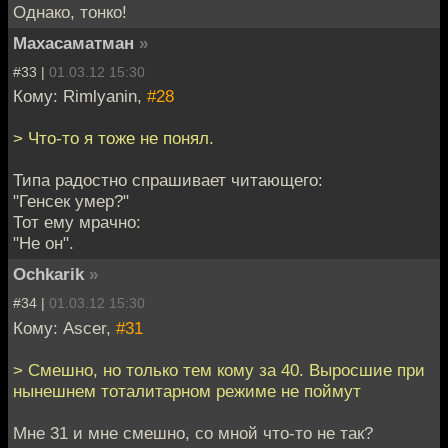
Однако, тонко!
Махасаматман
»
#33 |
01.03.12 15:30
Кому: Rimlyanin,
#28
> Что-то я тоже не понял.
Типа радостно спрашивает читающего:
"Генсек умер?"
Тот ему мрачно:
"Не он".
Ochkarik
»
#34 |
01.03.12 15:30
Кому: Ascer,
#31
> Смешно, но только тем кому за 40. Выросшие при
нынешнем тоталитарном режиме не поймут
Мне 31 и мне смешно, со мной что-то не так?