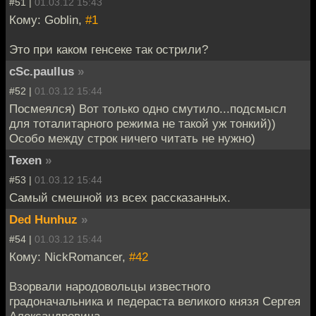
#51 |
01.03.12 15:43
Кому: Goblin,
#1
Это при каком генсеке так острили?
cSc.paullus
»
#52 |
01.03.12 15:44
Посмеялся) Вот только одно смутило...подсмысл
для тоталитарного режима не такой уж тонкий))
Особо между строк ничего читать не нужно)
Texen
»
#53 |
01.03.12 15:44
Самый смешной из всех рассказанных.
Ded Hunhuz
»
#54 |
01.03.12 15:44
Кому: NickRomancer,
#42
Взорвали народовольцы известного
градоначальника и педераста великого князя Сергея
Александровича.