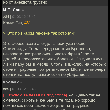
но от анекдота грустно
И.Б. Лан
»
#84 |
01.03.12 16:42
Кому: Сет,
#51
> Это при каком генсеке так острили?
Это скорее всего анекдот эпохи уже после
Олимпиады. Тогда перед смертью Брежнева,
некрологи пестрели очень часто. Фраза "после
долгой и продолжительной болезни..." звучала чуть
ли ни пару раз в месяц! Столы в школах, на которых
стояли траурные портреты членов ЦК, и где пионеры
стояли на посту, практически не убирались.
wwwolk
»
#85 |
01.03.12 16:45
[С трудом вылезая из под стола]
Ад! Давно так не
смеялся. Я хоть и юн был в те года, но хорошо
помню как всей школой ходили на траурные