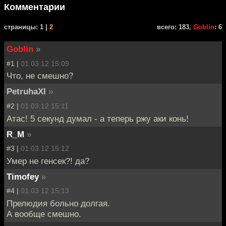
Комментарии
cтраницы: 1 |
2
всего: 183,
Goblin
: 6
Goblin
»
#1 |
01.03.12 15:09
Что, не смешно?
PetruhaXI
»
#2 |
01.03.12 15:11
Атас! 5 секунд думал - а теперь ржу аки конь!
R_M
»
#3 |
01.03.12 15:12
Умер не генсек?! да?
Timofey
»
#4 |
01.03.12 15:13
Прелюдия больно долгая.
А вообще смешно.