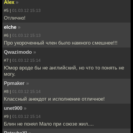
Alex
»
#5 |
01.03.12 15:13
Отлично!
elche
»
#6 |
01.03.12 15:13
Про укороченный член было намного смешнее!!!
Qwazimodo
»
#7 |
01.03.12 15:14
Юмор вроде бы не английский, но что то понять не
могу.
Ppmaker
»
#8 |
01.03.12 15:14
Классный анекдот и исполнение отличное!
unet900
»
#9 |
01.03.12 15:14
Блин не понял Мало при союзе жил....
PetruhaXI
»