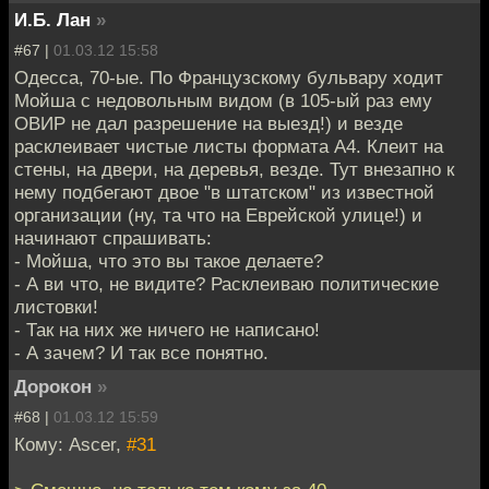
И.Б. Лан
»
#67 |
01.03.12 15:58
Одесса, 70-ые. По Французскому бульвару ходит
Мойша с недовольным видом (в 105-ый раз ему
ОВИР не дал разрешение на выезд!) и везде
расклеивает чистые листы формата А4. Клеит на
стены, на двери, на деревья, везде. Тут внезапно к
нему подбегают двое "в штатском" из известной
организации (ну, та что на Еврейской улице!) и
начинают спрашивать:
- Мойша, что это вы такое делаете?
- А ви что, не видите? Расклеиваю политические
листовки!
- Так на них же ничего не написано!
- А зачем? И так все понятно.
Дорокон
»
#68 |
01.03.12 15:59
Кому: Ascer,
#31