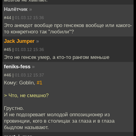
Налётчик
»
#44 |
01.03.12 15:36
Это анекдот вообще про генсеков вообще или какого-
то конкретного так "любили"?
Jack Jumper
»
#45 |
01.03.12 15:36
Это не генсек умер, а кто-то рангом меньше
feniks-fess
»
#46 |
01.03.12 15:37
Кому: Goblin,
#1
> Что, не смешно?
Грустно.
И не подозревает молодой оппозиционер из
провинции, кого в столицах за глаза и в глаза
быдлом называют.