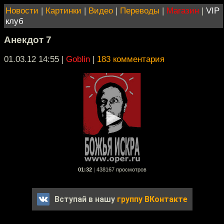
Новости
|
Картинки
|
Видео
|
Переводы
|
Магазин
|
VIP
клуб
Анекдот 7
01.03.12 14:55
|
Goblin
|
183 комментария
01:32
|
438167 просмотров
Вступай в нашу
группу ВКонтакте