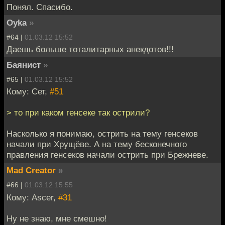
Понял. Спасибо.
Oyka
»
#64 |
01.03.12 15:52
Даешь больше тоталитарных анекдотов!!!
Баянист
»
#65 |
01.03.12 15:52
Кому: Сет,
#51
> то при каком генсеке так острили?
Насколько я понимаю, острить на тему генсеков
начали при Хрущёве. А на тему бесконечного
правления генсеков начали острить при Брежневе.
Mad Creator
»
#66 |
01.03.12 15:55
Кому: Ascer,
#31
Ну не знаю, мне смешно!