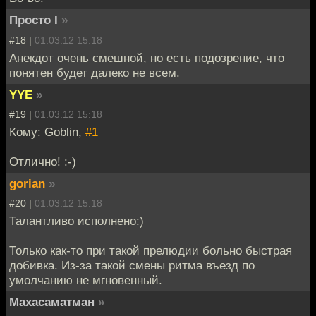
Просто I
»
#18 |
01.03.12 15:18
Анекдот очень смешной, но есть подозрение, что
понятен будет далеко не всем.
YYE
»
#19 |
01.03.12 15:18
Кому: Goblin,
#1
Отлично! :-)
gorian
»
#20 |
01.03.12 15:18
Талантливо исполнено:)
Только как-то при такой прелюдии больно быстрая
добивка. Из-за такой смены ритма въезд по
умолчанию не мгновенный.
Махасаматман
»