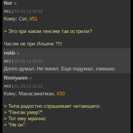
Nor
»
#61 |
01.03.12 15:52
Кому: Сет,
#51
> Это при каком генсеке так острили?
Часом не при Ильече ?!!!
nskb
»
#62 |
01.03.12 15:52
Долго думал. Не понял. Еще подумал, смешно.
Rimlyanin
»
#63 |
01.03.12 15:52
Кому: Махасаматман,
#33
> Типа радостно спрашивает читающего:
> "Генсек умер?"
> Тот ему мрачно:
> "Не он".