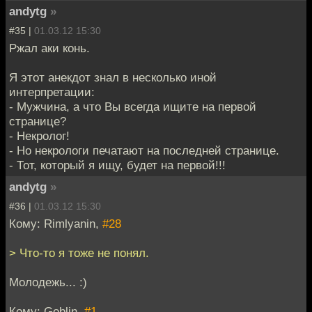
andytg
»
#35 |
01.03.12 15:30
Ржал аки конь.
Я этот анекдот знал в несколько иной
интерпретации:
- Мужчина, а что Вы всегда ищите на первой
странице?
- Некролог!
- Но некрологи печатают на последней странице.
- Тот, который я ищу, будет на первой!!!
andytg
»
#36 |
01.03.12 15:30
Кому: Rimlyanin,
#28
> Что-то я тоже не понял.
Молодежь... :)
Кому: Goblin,
#1