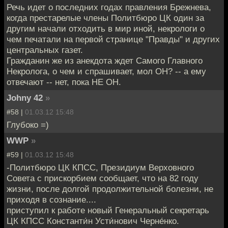
Речь идет о последних годах правления Брежнева,
когда престарелые члены Политбюро ЦК один за
другим начали отходить в мир иной, некрологи о
чем печатали на первой странице "Правды" и других
центральных газет.
Гражданин же из анекдота ждет Самого Главного
Некролога, о чем и спрашивает, мол ОН? -- а ему
отвечают -- нет, пока НЕ ОН.
Johny 42
»
#58 |
01.03.12 15:48
Глубоко =)
WWP
»
#59 |
01.03.12 15:48
-Политбюро ЦК КПСС, Президиум Верховного
Совета с прискорбием сообщает, что на 82 году
жизни, после долгой продолжительной болезни, не
приходя в сознание....
приступил к работе новый Генеральный секретарь
ЦК КПСС Константи́н Усти́нович Черне́нко.