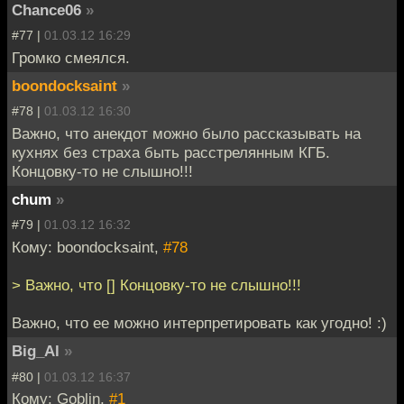
Chance06
»
#77 |
01.03.12 16:29
Громко смеялся.
boondocksaint
»
#78 |
01.03.12 16:30
Важно, что анекдот можно было рассказывать на
кухнях без страха быть расстрелянным КГБ.
Концовку-то не слышно!!!
chum
»
#79 |
01.03.12 16:32
Кому: boondocksaint,
#78
> Важно, что [] Концовку-то не слышно!!!
Важно, что ее можно интерпретировать как угодно! :)
Big_Al
»
#80 |
01.03.12 16:37
Кому: Goblin,
#1