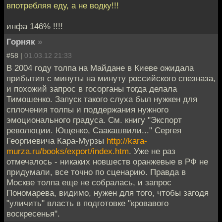
впотребляя еду, а не водку!!!
инфа 146% !!!!
Горняк
»
#58 |
01.03.12 21:33
В 2004 году толпа на Майдане в Киеве ожидала
прибытия с минуты на минуту российского спезназа,
и похожий запрос в госорганы тогда делала
Тимошенко. Запуск такого слуха был нужкен для
сплочения толпы и поддержания нужного
эмоционального градуса. См. книгу "Экспорт
революции. Ющенко, Саакашвили..." Сергея
Георгиевича Кара-Мурзы
http://kara-
murza.ru/books/export/index.htm
. Уже не раз
отмечалось - никаких новшеств оранжевые в РФ не
придумали, все точно по сценарию. Правда в
Москве толпа еще не собралась, и запрос
Пономарева, видимо, нужен для того, чтобы загодя
"уличить" власть в подготовке "кровавого
воскресенья".