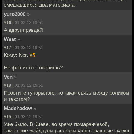
смешавшихся два материала
yuro2000
»
#16 |
01.03.12 19:51
А вдруг правда?!
West
»
#17 |
01.03.12 19:51
Кому: Nor,
#5
Не фашисты, говоришь?
Ven
»
#18 |
01.03.12 19:51
Простите тупорылого, но какая связь между роликом
и текстом?
Madshadow
»
#19 |
01.03.12 19:51
Уже было. В Киеве, во время помаранчевой,
тамошние майдауны рассказывали страшные сказки