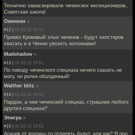
Технично замаскировали чеченских милиционеров..
Советская школа!
Овенкин
»
#12 |
01.03.12 19:51
Привёз Кровавый злых чеченов - будут хипстеров
хватать и в Чечню увозить колоннами!
Madshadow
»
#13 |
01.03.12 19:51
По поводу чеченского спецназа ничего сказать не
могу, но ролик обалденный!
Walther blitz
»
#14 |
01.03.12 19:51
Пардон, а чем чеченский спецназ, страшнее любого
другого спецназа?
Эпигра
»
#15 |
01.03.12 19:51
Агнцев от козлищ-то отделять будут, али как? Я про