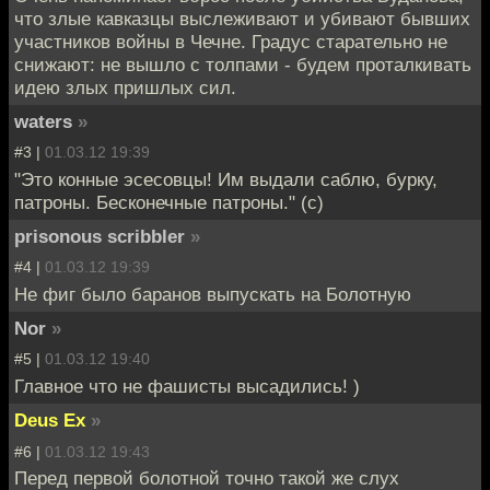
что злые кавказцы выслеживают и убивают бывших
участников войны в Чечне. Градус старательно не
снижают: не вышло с толпами - будем проталкивать
идею злых пришлых сил.
waters
»
#3 |
01.03.12 19:39
"Это конные эсесовцы! Им выдали саблю, бурку,
патроны. Бесконечные патроны." (с)
prisonous scribbler
»
#4 |
01.03.12 19:39
Не фиг было баранов выпускать на Болотную
Nor
»
#5 |
01.03.12 19:40
Главное что не фашисты высадились! )
Deus Ex
»
#6 |
01.03.12 19:43
Перед первой болотной точно такой же слух