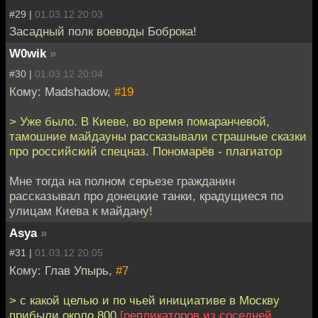
#29 |
01.03.12 20:03
Засадный полк воеводы Боброка!
W0wik
»
#30 |
01.03.12 20:04
Кому: Madshadow,
#19
> Уже было. В Киеве, во время помаранчевой,
тамошние майдауны рассказывали страшные сказки
про российский спецназ. Пономарёв - плагиатор
Мне тогда на полном серьезе гражданин
рассказывал про донецкие танки, крадущиеся по
улицам Киева к майдану!
Asya
»
#31 |
01.03.12 20:05
Кому: Глав Упырь,
#7
> с какой целью и по чьей инициативе в Москву
прибыли около 800
[репликаторов из соседней