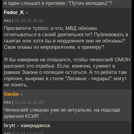
я один слышал в припеве: "Путин молодец!"?
Fedor_K
»
#43 |
01.03.12 20:26
Просветите тупого: а что, МВД обязано
отчитываться в своей деятельности? Публиковать в
газетах или хотя бы в мордокниге они не обязаны?
Свои планы по мероприятиям, к примеру?
Я бы наверное не отказался, чтобы чеченский ОМОН
разгонял это отребье. Если, конечно, сумеют в
рамках Закона о полиции остаться. А то ребята там
горячие, выкрики в стиле "Легавые - пидары!" могут
не понять.
Gecko
»
#44 |
01.03.12 20:28
Чеченский спецназ уже не актуально, на подходе
дивизия КСИР.
brytt
»
камрадесса
#45 |
01.03.12 20:33