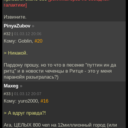
галактики]
Извините.
PinyaZubov
»
#32 |
01.03.12 20:06
Кому: Goblin,
#20
> Никакой.
Пардону прошу, но то что в песенке "путтин ин да
ритц" и в новости чеченцы в Ритце - это у меня
паранойя разыгралась?)
Maxeg
»
#33 |
01.03.12 20:07
Кому: yuro2000,
#16
> А вдруг правда?!
Ага, ЦЕЛЫХ 800 чел на 12миллионный город (или