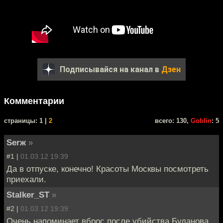
Подписывайся на канал в
Дзен
Комментарии
cтраницы: 1 |
2
всего: 130,
Goblin
: 5
Serж
»
#1 |
01.03.12 19:39
Да в отпуске, конечно! Красоты Москвы посмотреть
приехали.
Stalker_ST
»
#2 |
01.03.12 19:39
Очень напоминает вброс после убийства Буданова,