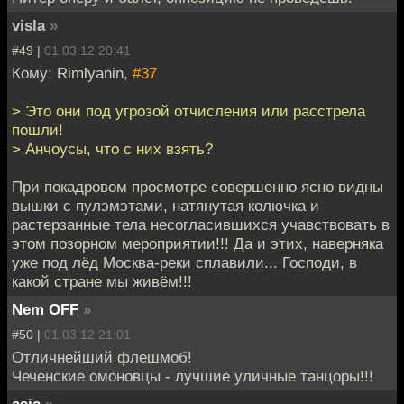
visla
»
#49 |
01.03.12 20:41
Кому: Rimlyanin,
#37
> Это они под угрозой отчисления или расстрела
пошли!
> Анчоусы, что с них взять?
При покадровом просмотре совершенно ясно видны
вышки с пулэмэтами, натянутая колючка и
растерзанные тела несогласившихся учавствовать в
этом позорном мероприятии!!! Да и этих, наверняка
уже под лёд Москва-реки сплавили... Господи, в
какой стране мы живём!!!
Nem OFF
»
#50 |
01.03.12 21:01
Отличнейший флешмоб!
Чеченские омоновцы - лучшие уличные танцоры!!!
asia
»