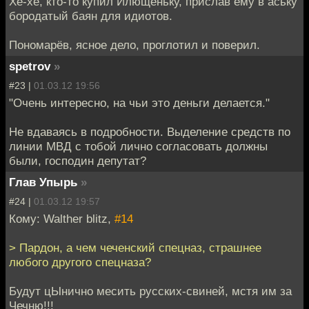
Хе-хе, кто-то купил Илющеньку, прислав ему в аську
бородатый баян для идиотов.
Пономарёв, ясное дело, проглотил и поверил.
spetrov
»
#23 |
01.03.12 19:56
"Очень интересно, на чьи это деньги делается."
Не вдаваясь в подробности. Выделение средств по
линии МВД с тобой лично согласовать должны
были, господин депутат?
Глав Упырь
»
#24 |
01.03.12 19:57
Кому: Walther blitz,
#14
> Пардон, а чем чеченский спецназ, страшнее
любого другого спецназа?
Будут цЫнично месить русских-свиней, мстя им за
Чечню!!!