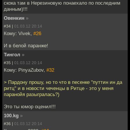
скока там в Нерезиновую понаехало по последним
данным)!!!
Овенкин
»
#34 |
01.03.12 20:14
Кому: Vivek,
#26
И в белой паранже!
Тингол
»
#35 |
01.03.12 20:14
Кому: PinyaZubov,
#32
> Пардону прошу, но то что в песенке "путтин ин да
ритц" и в новости чеченцы в Ритце - это у меня
паранойя разыгралась?)
Это ты юмор оценил!!!
100.kg
»
#36 |
01.03.12 20:14