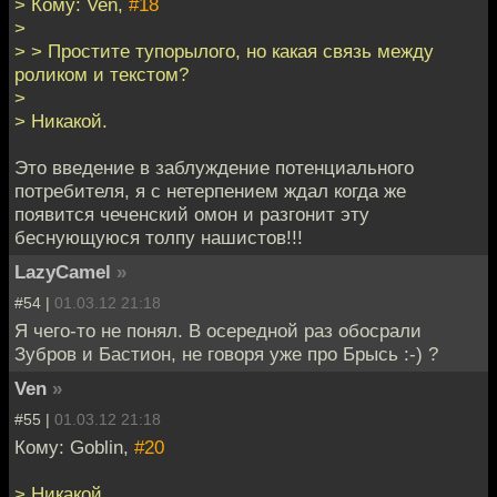
> Кому: Ven,
#18
>
> > Простите тупорылого, но какая связь между
роликом и текстом?
>
> Никакой.
Это введение в заблуждение потенциального
потребителя, я с нетерпением ждал когда же
появится чеченский омон и разгонит эту
беснующуюся толпу нашистов!!!
LazyCamel
»
#54 |
01.03.12 21:18
Я чего-то не понял. В осередной раз обосрали
Зубров и Бастион, не говоря уже про Брысь :-) ?
Ven
»
#55 |
01.03.12 21:18
Кому: Goblin,
#20
> Никакой.