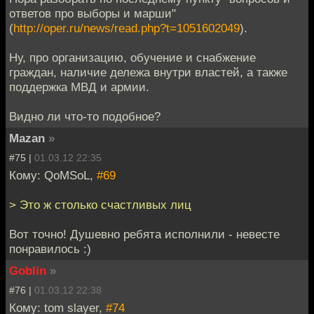
ответов про выборы и марши"
(
http://oper.ru/news/read.php?t=1051602049
).
Ну, про организацию, обучение и снабжение
граждан, наличие дележа внутри властей, а также
поддержка МВД и армии.
Видно ли что-то подобное?
Mazan
»
#75 |
01.03.12 22:35
Кому: QoMSoL,
#69
> Это ж столько счастливых лиц
Вот точно! Душевно ребята исполнили - невесте
понравилось :)
Goblin
»
#76 |
01.03.12 22:38
Кому: tom slayer,
#74