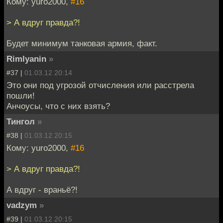
Кому: yuro2000,
#16
> А вдруг правда?!
Будет минимум танковая армия, факт.
Rimlyanin
»
#37 |
01.03.12 20:14
Это они под угрозой отчисления или расстрела
пошли!
Анчоусы, что с них взять?
Тингол
»
#38 |
01.03.12 20:15
Кому: yuro2000,
#16
> А вдруг правда?!
А вдруг - враньё?!
vadzym
»
#39 |
01.03.12 20:15