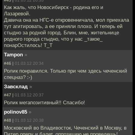
Как жаль, что Новосибирск - родина его и
Лазаревой.
Давича она на НГС-е откровенничала, мол приехала
тут агитировать, а ее приняли плохо. И теперь ей
стыдно за родной город. Блин, мне, жительнице
родного города стыдно, что у нас _такое_
понарОстилось! Т_Т
Tampon
»
#46 |
01.03.12 20:34
Ролик понравился. Только при чем здесь чеченский
спецназ? :-)
Завсклад
»
#47 |
01.03.12 20:37
Ролик мегапозитивный!! Спасибо!
polinov85
»
#48 |
01.03.12 20:38
Московский во Владивосток, Чеченский в Москву, в
Питер оперу и балет, оппозицию не проведешь!