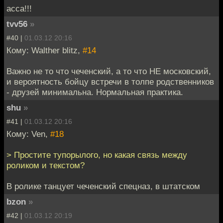
асса!!!
tvv56
»
#40 |
01.03.12 20:16
Кому: Walther blitz,
#14
Важно не то что чеченский, а то что НЕ московский,
и вероятность бойцу встречи в толпе родственников
- друзей минимальна. Нормальная практика.
shu
»
#41 |
01.03.12 20:16
Кому: Ven,
#18
> Простите тупорылого, но какая связь между
роликом и текстом?
В ролике танцует чеченский спецназ, в штатском
bzon
»
#42 |
01.03.12 20:19