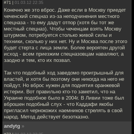
#71 |
01.03.12 22:35
Конечно же это вброс. Даже если в Москву приедет
чеченский спецназ из-за неподчинения местного
спецназа - то ему дадут отпор (хотя бы тот же
местный спецназ). Чтобы чеченцам взять Москву
штурмом, потребуется столько живой силы и
техники, сколько у них нет. Ну и Москва после этого
будет стерта с лица земли. Более вероятен другой
исход - всем приезжим спецназовцам наваляют, а
заодно и тем, кто их позвал.
Так что подобный ход заведомо проигрышный для
властей, и хотя бы поэтому они никогда на него не
пойдут. Но вброс нужен для поднятия оранжевой
истерии. Вот правильно кто-то заметил, что на
Украине подобное было в 2004г. В Ливии тоже был
вброшен подобный слух - что Каддафи якобы
пригласил чернокожих наемников стрелять в свой
народ. Метод действует безотказно.
andytg
»