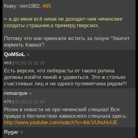
Кому: rem1982,
#65
> а до меня всё никак не доходит-чем чеченские
солдаты страшнее,к примеру,тверских.
Потому что они приехали мстить за лозунг "Хватит
кормить Кавказ"!
QoMSoL
»
#69 |
01.03.12 22:25
Есть версия, что либерасты от такого ролика
должны изойти пеной и удавиться. Это ж столько
счастливых лиц и ни одного пулеметчика рядом!!!
remarque
»
#70 |
01.03.12 22:34
Ролик в новости не про чеченский спецназ! Вся
правда о бесчинствах кавказского спецназа здесь:
http://www.youtube.com/watch?v=4dcVUhsHvUE
Rygar
»