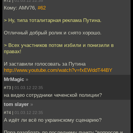
#72 |
01.03.12 22:35
Кому: AMV76,
#62
> Ну, типа тоталитарная реклама Путина.
Отличный добрый ролик и снято хорошо.
> Всех участников потом избили и понизили в
правах!
И заставили голосовать за Путина
http://www.youtube.com/watch?v=fxEWddT44BY
MrMagic
»
#73 |
01.03.12 22:35
на видео сотрудники чеченской полиции?
tom slayer
»
#74 |
01.03.12 22:35
А идёт ли всё по украинскому сценарию?
Пора разобрать по последнему пункту "вопросов и