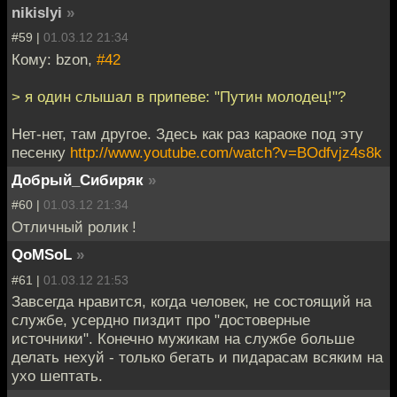
nikislyi
»
#59 |
01.03.12 21:34
Кому: bzon,
#42
> я один слышал в припеве: "Путин молодец!"?
Нет-нет, там другое. Здесь как раз караоке под эту
песенку
http://www.youtube.com/watch?v=BOdfvjz4s8k
Добрый_Сибиряк
»
#60 |
01.03.12 21:34
Отличный ролик !
QoMSoL
»
#61 |
01.03.12 21:53
Завсегда нравится, когда человек, не состоящий на
службе, усердно пиздит про "достоверные
источники". Конечно мужикам на службе больше
делать нехуй - только бегать и пидарасам всяким на
ухо шептать.