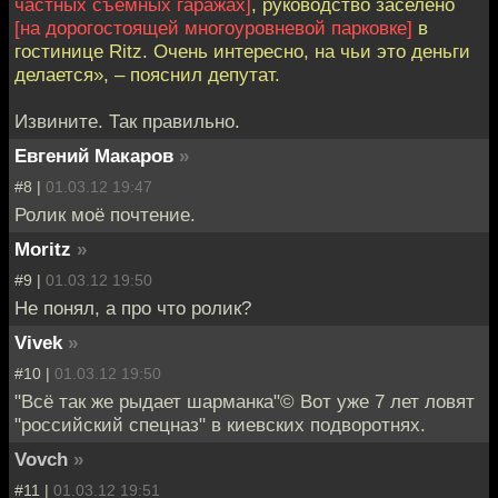
частных съёмных гаражах]
, руководство заселено
[на дорогостоящей многоуровневой парковке]
в
гостинице Ritz. Очень интересно, на чьи это деньги
делается», – пояснил депутат.
Извините. Так правильно.
Евгений Макаров
»
#8 |
01.03.12 19:47
Ролик моё почтение.
Moritz
»
#9 |
01.03.12 19:50
Не понял, а про что ролик?
Vivek
»
#10 |
01.03.12 19:50
"Всё так же рыдает шарманка"© Вот уже 7 лет ловят
"российский спецназ" в киевских подворотнях.
Vovch
»
#11 |
01.03.12 19:51