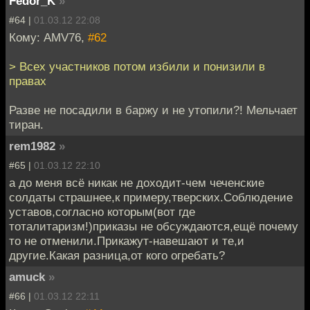
Fedor_K
»
#64 |
01.03.12 22:08
Кому: AMV76,
#62
> Всех участников потом избили и понизили в
правах
Разве не посадили в баржу и не утопили?! Мельчает
тиран.
rem1982
»
#65 |
01.03.12 22:10
а до меня всё никак не доходит-чем чеченские
солдаты страшнее,к примеру,тверских.Соблюдение
уставов,согласно которым(вот где
тоталитаризм!)приказы не обсуждаются,ещё почему
то не отменили.Прикажут-навешают и те,и
другие.Какая разница,от кого огребать?
amuck
»
#66 |
01.03.12 22:11