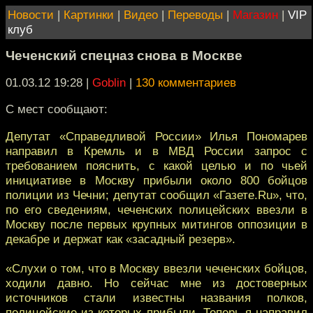
Новости
|
Картинки
|
Видео
|
Переводы
|
Магазин
|
VIP
клуб
Чеченский спецназ снова в Москве
01.03.12 19:28
|
Goblin
|
130 комментариев
С мест сообщают:
Депутат «Справедливой России» Илья Пономарев
направил в Кремль и в МВД России запрос с
требованием пояснить, с какой целью и по чьей
инициативе в Москву прибыли около 800 бойцов
полиции из Чечни; депутат сообщил «Газете.Ru», что,
по его сведениям, чеченских полицейских ввезли в
Москву после первых крупных митингов оппозиции в
декабре и держат как «засадный резерв».
«Слухи о том, что в Москву ввезли чеченских бойцов,
ходили давно. Но сейчас мне из достоверных
источников стали известны названия полков,
полицейские из которых прибыли. Теперь я направил