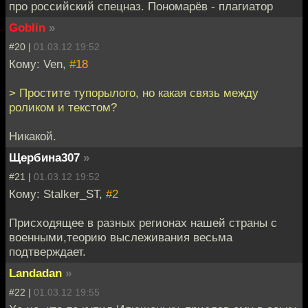
про российский спецназ. Пономарёв - плагиатор
Goblin
»
#20 |
01.03.12 19:52
Кому: Ven,
#18
> Простите тупорылого, но какая связь между
роликом и текстом?
Никакой.
Щербина307
»
#21 |
01.03.12 19:52
Кому: Stalker_ST,
#2
Присходящее в разных регионах нашей страны с
военными,теорию выслеживания весьма
подтверждает.
Landadan
»
#22 |
01.03.12 19:55