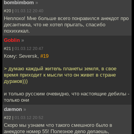
bombimbom
»
#20 |
01.03.12 20:40
Неплохо! Мне больше всего понравился анекдот про
десантника, что не хотел прыгать, спасибо
похихикал.
Goblin
»
#21 |
01.03.12 20:47
Кому: Seversk,
#19
> думаю каждый житель планеты земля, в свое
время приходит к мысли что он живет в стране
дураков)))
и только русским очевидно, что настоящие дебилы -
только они
dæmon
»
#22 |
01.03.12 20:52
Скоро мы узнаем что такого смешного было в
анекдоте номер 55! Полезное дело делаешь,