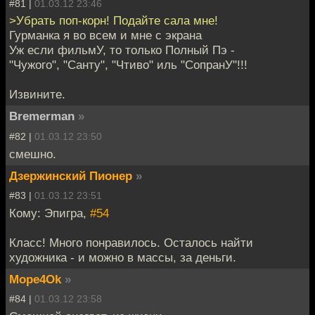
#81 |
01.03.12 23:46
>Убрать поп-корн! Подайте сала мне!
Гурманка я во всем и мне с экрана
Уж если фильмУ, то только Полный Пэ -
"Чужого", "Санту", "Чтиво" иль "СопранУ"!!!
Извините.
Bremerman
»
#82 |
01.03.12 23:50
смешно.
Дзержинский Пионер
»
#83 |
01.03.12 23:51
Кому: Эпигра,
#54
Класс! Много понравилось. Осталось найти
художника - и можно в массы, за деньги.
Mope4Ok
»
#84 |
01.03.12 23:58