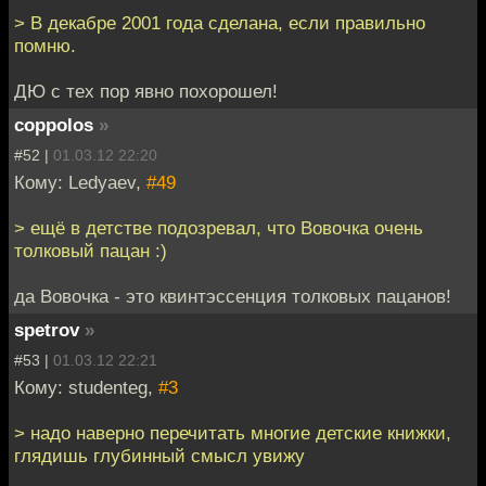
> В декабре 2001 года сделана, если правильно
помню.
ДЮ с тех пор явно похорошел!
coppolos
»
#52 |
01.03.12 22:20
Кому: Ledyaev,
#49
> ещё в детстве подозревал, что Вовочка очень
толковый пацан :)
да Вовочка - это квинтэссенция толковых пацанов!
spetrov
»
#53 |
01.03.12 22:21
Кому: studenteg,
#3
> надо наверно перечитать многие детские книжки,
глядишь глубинный смысл увижу