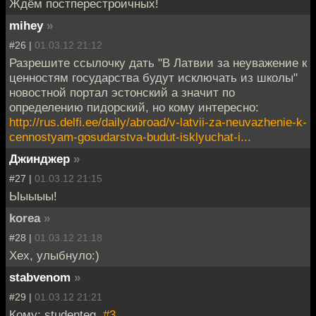
Ждём постперестроичных!
mihey
»
#26 |
01.03.12 21:12
Разрешите ссылочку дать "В Латвии за неуважение к
ценностям государства будут исключать из школы"
новостной портал эстонский а значит по
определению пидорский, но кому интересно:
http://rus.delfi.ee/daily/abroad/v-latvii-za-neuvazhenie-k-
cennostyam-gosudarstva-budut-isklyuchat-i...
Джинджер
»
#27 |
01.03.12 21:15
Ыыыыы!
korea
»
#28 |
01.03.12 21:18
Хех, улыбнуло:)
stabvenom
»
#29 |
01.03.12 21:21
Кому: studenteg,
#3