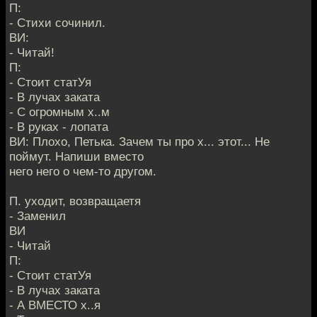
П:
- Стихи сочинил.
ВИ:
- Читай!
П:
- Стоит статУя
- В лучах заката
- С огромным х..м
- В руках - лопата
ВИ: Плохо, Петька. Зачем ты про х... этот... Не
поймут. Напиши вместо
него него о чем-то другом.
П. уходит, возвращаетя
- Заменил
ВИ
- Читай
П:
- Стоит статУя
- В лучах заката
- А ВМЕСТО х..я