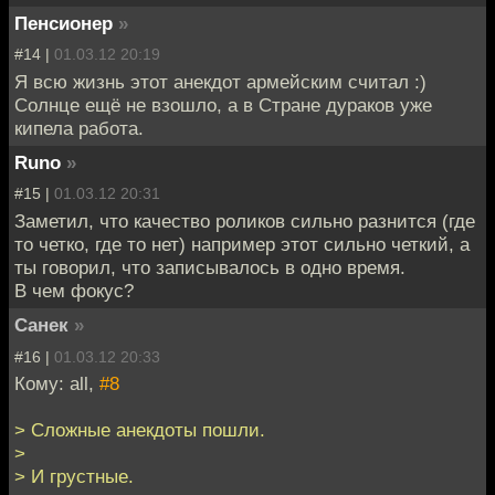
Пенсионер
»
#14 |
01.03.12 20:19
Я всю жизнь этот анекдот армейским считал :)
Солнце ещё не взошло, а в Стране дураков уже
кипела работа.
Runo
»
#15 |
01.03.12 20:31
Заметил, что качество роликов сильно разнится (где
то четко, где то нет) например этот сильно четкий, а
ты говорил, что записывалось в одно время.
В чем фокус?
Санек
»
#16 |
01.03.12 20:33
Кому: all,
#8
> Сложные анекдоты пошли.
>
> И грустные.