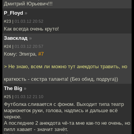
Дмитрий Юрьевич!!!
P_Floyd
»
#23 |
01.03.12 20:52
Как всегда очень круто!
Завсклад
»
#24 |
01.03.12 20:57
Кому: Эпигра,
#7
> Не знаю, всем ли можно тут анекдоты травить, но
краткость - сестра таланта! (Без обид, подруга))
The Big
»
#25 |
01.03.12 21:10
Футболка сливается с фоном. Выходит типа театр
марионеток руки, голова, надпись и дальше всё
черное.
А последние 2 анекдота чё-та мне как-то не очень, но
пипл хавает - значит зачёт.