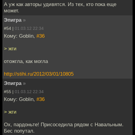
А уж как авторы удивятся. Из тех, кто пока еще
может.
Эпигра
»
#54 |
01.03.12 22:34
Кому: Goblin,
#36
> жги
отожгла, как могла
http://stihi.ru/2012/03/01/10805
Эпигра
»
#55 |
01.03.12 22:34
Кому: Goblin,
#36
> жги
Ох, пардоньте! Присоседила рядом с Навальным.
Бес попутал.