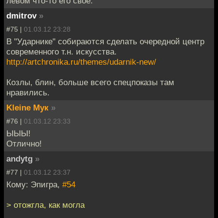
левом что-то его своё.
dmitrov
»
#75 |
01.03.12 23:28
В "Ударнике" собираются сделать очередной центр
современного т.н. искусства.
http://artchronika.ru/themes/udarnik-new/
Козлы, блин, больше всего спецпоказы там
нравились.
Kleine Мук
»
#76 |
01.03.12 23:33
ЫЫЫ!
Отлично!
andytg
»
#77 |
01.03.12 23:37
Кому: Эпигра,
#54
> отожгла, как могла