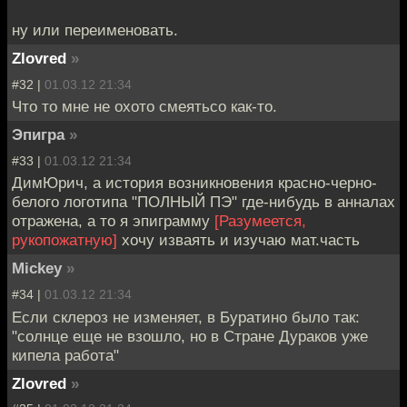
ну или переименовать.
Zlovred
»
#32 |
01.03.12 21:34
Что то мне не охото смеятьсо как-то.
Эпигра
»
#33 |
01.03.12 21:34
ДимЮрич, а история возникновения красно-черно-
белого логотипа "ПОЛНЫЙ ПЭ" где-нибудь в анналах
отражена, а то я эпиграмму
[Разумеется,
рукопожатную]
хочу изваять и изучаю мат.часть
Mickey
»
#34 |
01.03.12 21:34
Если склероз не изменяет, в Буратино было так:
"солнце еще не взошло, но в Стране Дураков уже
кипела работа"
Zlovred
»