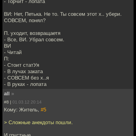
- Торчит - лопата
ВИ: Нет, Петька. Не то. Ты совсем этот х.. убери.
СОВСЕМ, понял?
П. уходит, возвращаетя
- Все, ВИ. Убрал совсем.
ВИ
- Читай
П:
- Стоит статУя
- В лучах заката
- СОВСЕМ без х..я
- В руках - лопата
all
»
#8 |
01.03.12 20:14
Кому: Житель,
#5
> Сложные анекдоты пошли.
И грустные.