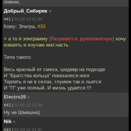
помню.
Добрый_Сибиряк
»
#41 |
01.03.12 21:44
Кому: Эпигра,
#33
> а то я эпиграмму
[Разумеется, рукопожатную]
хочу
изваять и изучаю мат.часть
Типа такого:
Весь красный от смеха, шедевр на подходе
И "Братства кольца" показалися ноги
Терпеть я не в силах, глумеж так и льется
И "П" уже полный. И жизнь удается !!!
Electro29
»
#42 |
01.03.12 21:44
Ну не Шмешно(
Nik
»
#43 |
01.03.12 21:47