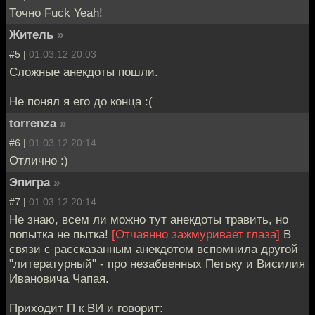
Точно Fuck Yeah!
Житель
»
#5 |
01.03.12 20:03
Сложные анекдоты пошли.
Не понял я его до конца :(
torrenza
»
#6 |
01.03.12 20:14
Отлично :)
Эпигра
»
#7 |
01.03.12 20:14
Не знаю, всем ли можно тут анекдоты травить, но
попытка не пытка!
[Отчаянно зажмуривает глаза]
В
связи с рассказанным анекдотом вспомнила другой
"литературный" - про незабвенных Петьку и Висилия
Ивановича Чапая.
Приходит П к ВИ и говорит: