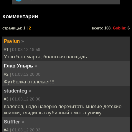
Комментарии
cтраницы: 1 |
2
всего: 108,
Goblin
: 6
Pavlun
»
#1 |
01.03.12 19:59
Утро 5-го марта, болотная площадь.
Глав Упырь
»
#2 |
01.03.12 20:00
Футболка отвлекает!!!
studenteg
»
#3 |
01.03.12 20:00
валялся, надо наверно перечитать многие детские
книжки, глядишь глубинный смысл увижу
Stiffler
»
#4 |
01.03.12 20:03