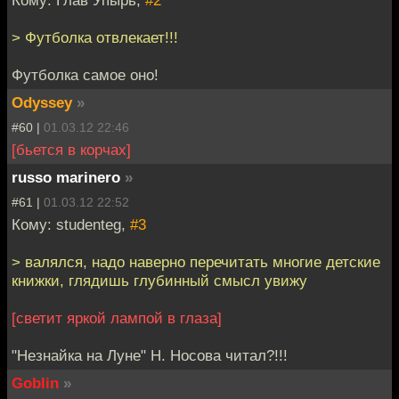
Кому: Глав Упырь,
#2
> Футболка отвлекает!!!
Футболка самое оно!
Odyssey
»
#60 |
01.03.12 22:46
[бьется в корчах]
russo marinero
»
#61 |
01.03.12 22:52
Кому: studenteg,
#3
> валялся, надо наверно перечитать многие детские
книжки, глядишь глубинный смысл увижу
[светит яркой лампой в глаза]
"Незнайка на Луне" Н. Носова читал?!!!
Goblin
»