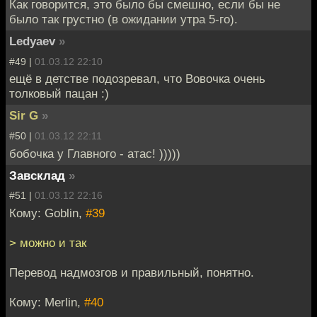
Как говорится, это было бы смешно, если бы не
было так грустно (в ожидании утра 5-го).
Ledyaev
»
#49 |
01.03.12 22:10
ещё в детстве подозревал, что Вовочка очень
толковый пацан :)
Sir G
»
#50 |
01.03.12 22:11
бобочка у Главного - атас! )))))
Завсклад
»
#51 |
01.03.12 22:16
Кому: Goblin,
#39
> можно и так
Перевод надмозгов и правильный, понятно.
Кому: Merlin,
#40