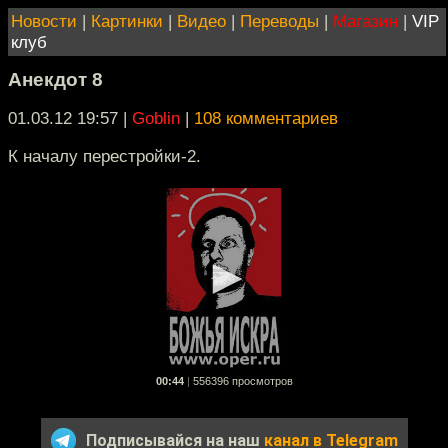
Новости
|
Картинки
|
Видео
|
Переводы
|
Магазин
|
VIP
клуб
Анекдот 8
01.03.12 19:57
|
Goblin
|
108 комментариев
К началу перестройки-2.
00:44
|
556396 просмотров
Подписывайся на наш
канал в Telegram