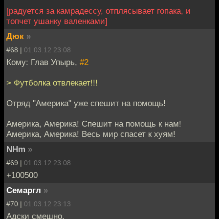
[радуется за камрадессу, отплясывает гопака, и
топчет ушанку валенками]
Дюк
»
#68 |
01.03.12 23:08
Кому: Глав Упырь,
#2
> Футболка отвлекает!!!
Отряд "Америка" уже спешит на помощь!
Америка, Америка! Спешит на помощь к нам!
Америка, Америка! Весь мир спасет к хуям!
NHm
»
#69 |
01.03.12 23:08
+100500
Семаргл
»
#70 |
01.03.12 23:13
Адски смешно.