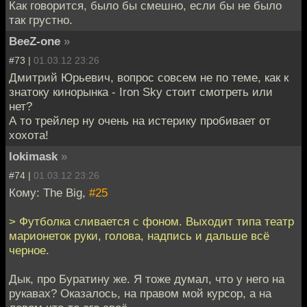
Как говорится, было бы смешно, если бы не было
так грустно.
BeeZ-one
»
#73 |
01.03.12 23:26
Дмитрий Юрьевич, вопрос совсем не по теме, как к
знатоку кинорынка - Iron Sky стоит смотреть или
нет?
А то трейлер ну очень на истерику пробивает от
хохота!
lokimask
»
#74 |
01.03.12 23:26
Кому: The Big,
#25
> Футболка сливается с фоном. Выходит типа театр
марионеток руки, голова, надпись и дальше всё
черное.
Дык, про Буратину же. Я тоже думал, что у него на
рукавах? Оказалось, на правом мой курсор, а на