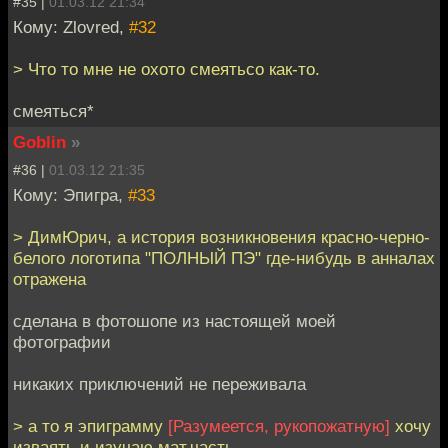
#35 |
01.03.12 21:34
Кому: Zlovred,
#32
> Что то мне не охото смеятьсо как-то.
смеяться*
Goblin
»
#36 |
01.03.12 21:35
Кому: Эпигра,
#33
> ДимЮрич, а история возникновения красно-черно-
белого логотипа "ПОЛНЫЙ ПЭ" где-нибудь в анналах
отражена
сделана в фотошопе из настоящей моей
фотографии
никаких приключений не переживала
> а то я эпиграмму
[Разумеется, рукопожатную]
хочу
изваять и изучаю мат.часть