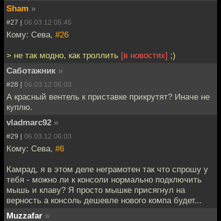
Sham
»
#27 |
06.03.12 05:45
Кому: Сева,
#26
> не так модно, как троллить
[в новостях]
;)
Саботажник
»
#28 |
06.03.12 06:03
А красный вентель к приставке прикрутят? Иначе не
куплю.
vladmarc92
»
#29 |
06.03.12 06:03
Кому: Сева,
#6
Камрад, я в этом деле неграмотен так что спрошу у
тебя - можно ли к консоли нормально подключить
мышь и клаву? Я просто мышке присягнул на
верность а консоль дешевле нового компа будет...
Muzzafar
»