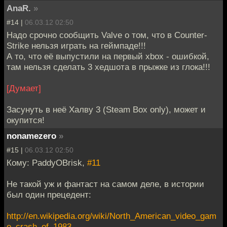
AnaR.
»
#14 |
06.03.12 02:50
Надо срочно сообщить Valve о том, что в Counter-
Strike нельзя играть на геймпаде!!!
А то, что её выпустили на первый xbox - ошибкой,
там нельзя сделать 3 хедшота в прыжке из глока!!!
[Думает]
Засунуть в неё Халву 3 (Steam Box only), может и
окупится!
nonamezero
»
#15 |
06.03.12 02:50
Кому: PaddyOBrisk,
#11
Не такой уж и фантаст на самом деле, в истории
был один прецедент:
http://en.wikipedia.org/wiki/North_American_video_gam
e_crash_of_1983