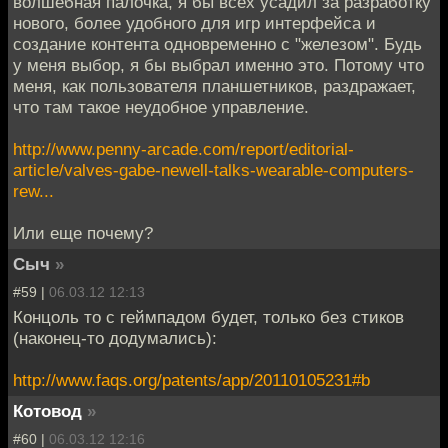
волшебная палочка, я бы всех усадил за разработку
нового, более удобного для игр интерфейса и
создание контента одновременно с "железом". Будь
у меня выбор, я бы выбрал именно это. Потому что
меня, как пользователя планшетников, раздражает,
что там такое неудобное управление.
http://www.penny-arcade.com/report/editorial-
article/valves-gabe-newell-talks-wearable-computers-
rew...
Или еще почему?
Сыч
»
#59 |
06.03.12 12:13
Концоль то с геймпадом будет, только без стиков
(наконец-то додумались):
http://www.faqs.org/patents/app/20110105231#b
Котовод
»
#60 |
06.03.12 12:16