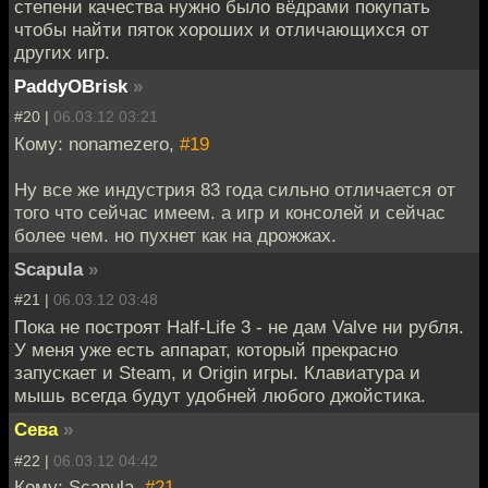
степени качества нужно было вёдрами покупать
чтобы найти пяток хороших и отличающихся от
других игр.
PaddyOBrisk
»
#20 |
06.03.12 03:21
Кому: nonamezero,
#19
Ну все же индустрия 83 года сильно отличается от
того что сейчас имеем. а игр и консолей и сейчас
более чем. но пухнет как на дрожжах.
Scapula
»
#21 |
06.03.12 03:48
Пока не построят Half-Life 3 - не дам Valve ни рубля.
У меня уже есть аппарат, который прекрасно
запускает и Steam, и Origin игры. Клавиатура и
мышь всегда будут удобней любого джойстика.
Сева
»
#22 |
06.03.12 04:42
Кому: Scapula,
#21