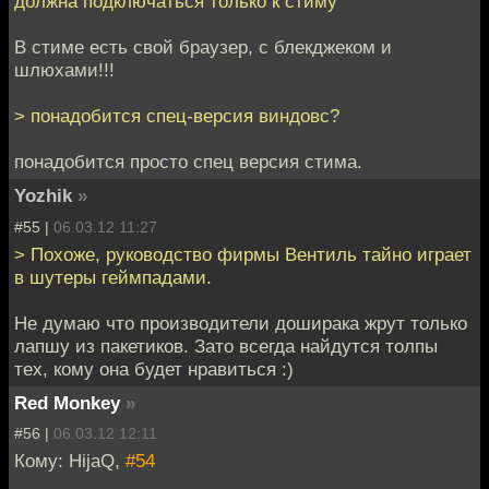
должна подключаться только к стиму
В стиме есть свой браузер, с блекджеком и
шлюхами!!!
> понадобится спец-версия виндовс?
понадобится просто спец версия стима.
Yozhik
»
#55 |
06.03.12 11:27
> Похоже, руководство фирмы Вентиль тайно играет
в шутеры геймпадами.
Не думаю что производители доширака жрут только
лапшу из пакетиков. Зато всегда найдутся толпы
тех, кому она будет нравиться :)
Red Monkey
»
#56 |
06.03.12 12:11
Кому: HijaQ,
#54