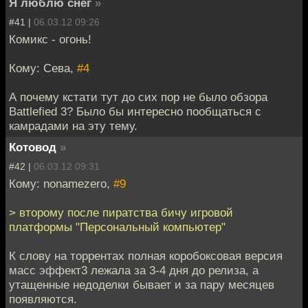
Я люблю снег
»
#41 |
06.03.12 09:26
Комикс - огонь!
Кому: Сева,
#4
А почему кстати тут до сих пор не было обзора
Battlefied 3? Было бы интересно пообщаться с
камрадами на эту тему.
Котовод
»
#42 |
06.03.12 09:31
Кому: nonamezero,
#9
> второму после пиратства бичу игровой
платформы "Персональный компьютер"
К слову на торрентах полная коробоксовая версия
масс эффект3 лежала за 3-4 дня до релиза, а
утащенные недоделки бывает и за пару месяцев
появляются.