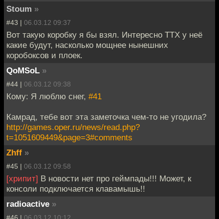
Stoum
»
#43 |
06.03.12 09:37
Вот такую коробку я бы взял. Интересно ТТХ у неё
какие будут, насколько мощнее нынешних
коробоксов и плоек.
QoMSoL
»
#44 |
06.03.12 09:38
Кому: Я люблю снег,
#41
Камрад, тебе вот эта заметочка чем-то не угодила?
http://games.oper.ru/news/read.php?
t=1051609449&page=3#comments
Zhff
»
#45 |
06.03.12 09:58
[хрипит]
В новости нет про геймпады!!! Может, к
консоли подключается клавамышь!!
radioactive
»
#46 |
06.03.12 10:12