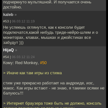
подчеркнуто мультяшной. И получается очень
достойно.
kaleb
»
#53 |
06.03.12 11:19
Не успеешь оглянутся, как к консоли будет
подключатся,какой нибудь триде-нейро-шлем и о
мониторах, клавах, мышках и джойстиках все
забудут )))
HijaQ
»
#54 |
06.03.12 11:24
Кому: Red Monkey,
#50
> Иначе как там игры из стима
стим уже прекрасно работает на андроиде, иос,
макос. Как игры встают - не знаю, я такими осями не
балуюсь!!!
> Интернет браузера тоже быть не должно, консоль