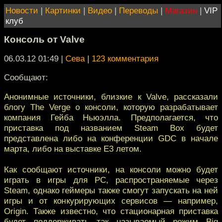
Новости
|
Картинки
|
Видео
|
Переводы
|
Магазин
|
VIP
клуб
Консоль от Valve
06.03.12 01:49
|
Сева
|
123 комментария
Сообщают:
Анонимные источники, близкие к Valve, рассказали
блогу The Verge о консоли, которую разрабатывает
компания Гейба Ньюэлла. Предполагается, что
приставка под названием Steam Box будет
представлена либо на конференции GDC в начале
марта, либо на выставке E3 летом.
Как сообщают источники, на консоли можно будет
играть в игры для PC, распространяемые через
Steam, однако геймеры также смогут запускать на ней
игры и от конкурирующих сервисов — например,
Origin. Также известно, что стационарная приставка
будет поддерживать так называемый режим Big