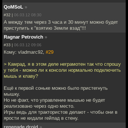
QoMSoL
»
#32 |
06.03.12 08:30
А между тем через 3 часа и 30 минут можно будет
приступить к "взятию Земли взад"!!!
Ragnar Petrovich
»
#33 |
06.03.12 09:06
Кому: vladmarc92,
#29
> Камрад, я в этом деле неграмотен так что спрошу
у тебя - можно ли к консоли нормально подключить
мышь и клаву?
Ещё к первой соньке можно было пристегнуть
мышку.
Но не факт, что управление мышью не будет
реализовано через одно место.
Игры ведь для трактористов делают - чтобы они в
ярости не кидали гейпад в стену.
renegade droid
»