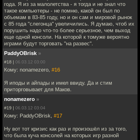
года. Я из за малолетства - я тогда и не знал что
такое компьютеры - не помню, какой он был по
объемам в 83-85 году, но и он сам и мировой рынок
с 85 года "слегонца" увеличились. Я думаю, чтоб их
порушить надо что-то более серьезное, чем выход
еще одной консоли. На которой к томуже вероятно
играми будут торговать "на развес".
PaddyOBrisk
»
#18 |
06.03.12 03:00
Кому: nonamezero,
#16
Я иподы и айпады и имел ввиду. Да и стим
приторговывает для Маков.
nonamezero
»
#19 |
06.03.12 03:04
Кому: PaddyOBrisk,
#17
Ну вот тот кризис как раз и произошёл из за того,
что была куча консолей на которых игр разной