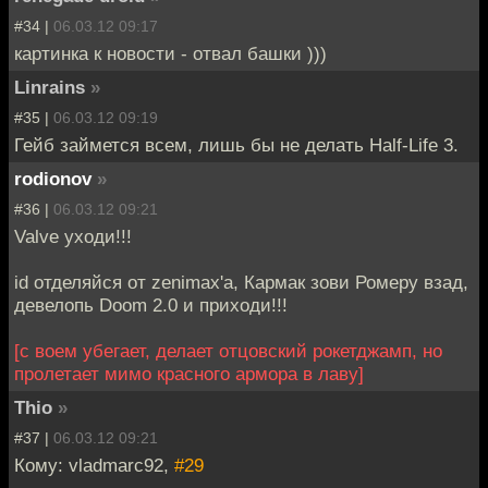
#34 |
06.03.12 09:17
картинка к новости - отвал башки )))
Linrains
»
#35 |
06.03.12 09:19
Гейб займется всем, лишь бы не делать Half-Life 3.
rodionov
»
#36 |
06.03.12 09:21
Valve уходи!!!
id отделяйся от zenimax'a, Кармак зови Ромеру взад,
девелопь Doom 2.0 и приходи!!!
[с воем убегает, делает отцовский рокетджамп, но
пролетает мимо красного армора в лаву]
Thio
»
#37 |
06.03.12 09:21
Кому: vladmarc92,
#29