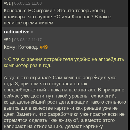
#51 |
06.03.12 11:08
Консоль с PC играми? Это что теперь конец
холивара, что лучше PC или Консоль? В какое
великое время живем.
radioactive
»
#52 |
06.03.12 11:17
Кому: Котовод,
#49
> С точки зрения потребителя удобно не апгрейдить
компьютер раз в год.
А где я это отрицал? Сам комп не апгрейдил уже
года 3, при том что покупался он как
среднебюджетный - пока на все хватает. В принципе
сейчас уже достигнут такой уровень технологий,
когда дальнейший рост детализации такого сильного
выигрыша в качестве картинки как раньше уже не
дает. Заметил, что разработчики уже практически не
стремятся сделать "как вживую", а вместо этого
напирают на стилизацию, делают картинку