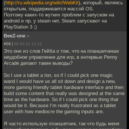
(
http://ru.wikipedia.org/wiki/WebKit
), который, являясь
открытым, поддерживается массой OS.
Поэтому каких-то жутких проблем с запуском на
android и пр. у steam нет, Steam запускают на
PlayStation 3 ;)
BeeZ-one
»
#58 |
06.03.12 12:13
Это они из слов Гейба о том, что на планшетниках
неудобное управление для игр, в интервью Penny
Arcade делают такие выводы?
So I use a tablet a ton, so if I could pick one magic
wand I would have us all sit down and design a new,
more gaming friendly tablet hardware interface and then
build some content that really was designed at the same
time as the hardware. So if I could pick one thing that
would be it. Because I’m really frustrated as a tablet
user with how mediocre the gaming inputs are.
Я часто использую планшетник, так что будь меня