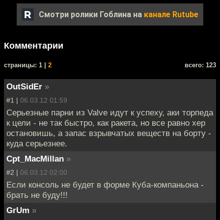
Смотри ролики Гоблина на
канале Rutube
Комментарии
cтраницы: 1 |
2
всего: 123
OutSidEr
»
#1 |
06.03.12 01:59
Серьезные парни из Valve идут к успеху, аки торпеда
к цели - не так быстро, как ракета, но все равно хер
остановишь, а запас взрывчатых веществ на борту -
куда серьезнее.
Cpt_MacMillan
»
#2 |
06.03.12 02:00
Если консоль не будет в форме Куба-компаньона -
брать не буду!!!
GrUm
»