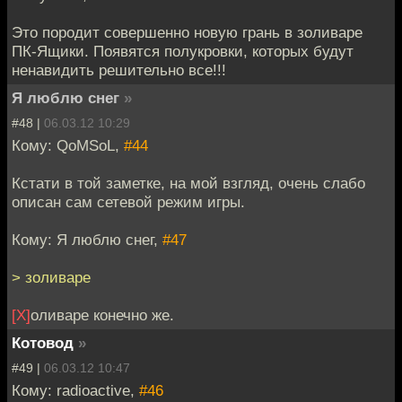
Это породит совершенно новую грань в золиваре
ПК-Ящики. Появятся полукровки, которых будут
ненавидить решительно все!!!
Я люблю снег
»
#48 |
06.03.12 10:29
Кому: QoMSoL,
#44
Кстати в той заметке, на мой взгляд, очень слабо
описан сам сетевой режим игры.
Кому: Я люблю снег,
#47
> золиваре
[Х]
оливаре конечно же.
Котовод
»
#49 |
06.03.12 10:47
Кому: radioactive,
#46