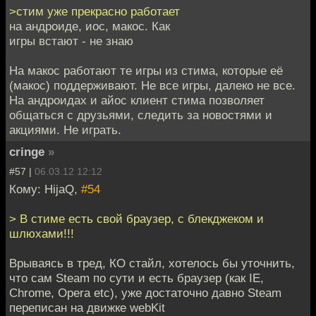
>стим уже прекрасно работает
на андроиде, иос, макос. Как
игры встают - не знаю
На макос работают те игры из стима, которые её
(макос) поддерживают. Не все игры, далеко не все.
На андроидах и айос клиент стима позволяет
общаться с друзьями, следить за новостями и
акциями. Не играть.
cringe
»
#57 |
06.03.12 12:12
Кому: HijaQ,
#54
> В стиме есть свой браузер, с блекджеком и
шлюхами!!!
Врываясь в тред, КО стайл, хотелось бы уточнить,
что сам Steam по сути и есть браузер (как IE,
Chrome, Opera etc), уже достаточно давно Steam
переписан на движке webKit