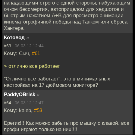
нападающими строго с одной стороны, набухающим
очком бессмертия, автоприцелом для хедшотов и
быстрым нажатием А+В для просмотра анимации
кинематогрофичной победы над Танком или сброса
Хантера.
Котовод
»
#63 |
06.03.12 12:44
Кому: Сыч,
#61
> отлично все работает
"Отлично все работает", это в минимальных
настройках на 17 дюймовом мониторе?
PaddyOBrisk
»
#64 |
06.03.12 12:47
Кому: kaleb,
#53
Еретик!!! Как можно забыть про мышку с клавой, все
профи играют только на них!!!!