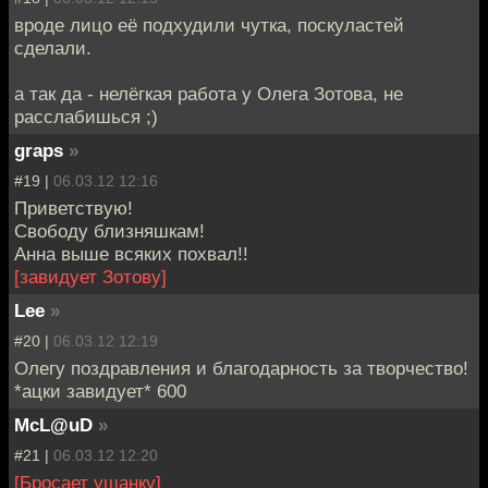
вроде лицо её подхудили чутка, поскуластей
сделали.
а так да - нелёгкая работа у Олега Зотова, не
расслабишься ;)
graps
»
#19 |
06.03.12 12:16
Приветствую!
Свободу близняшкам!
Анна выше всяких похвал!!
[завидует Зотову]
Lee
»
#20 |
06.03.12 12:19
Олегу поздравления и благодарность за творчество!
*ацки завидует* 600
McL@uD
»
#21 |
06.03.12 12:20
[Бросает ушанку]