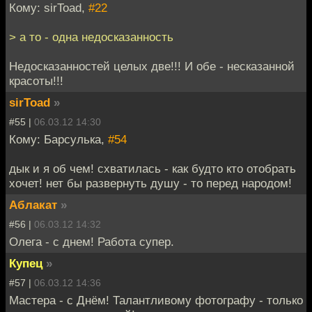
Кому: sirToad,
#22
> а то - одна недосказанность
Недосказанностей целых две!!! И обе - несказанной
красоты!!!
sirToad
»
#55 |
06.03.12 14:30
Кому: Барсулька,
#54
дык и я об чем! схватилась - как будто кто отобрать
хочет! нет бы развернуть душу - то перед народом!
Аблакат
»
#56 |
06.03.12 14:32
Олега - с днем! Работа супер.
Купец
»
#57 |
06.03.12 14:36
Мастера - с Днём! Талантливому фотографу - только