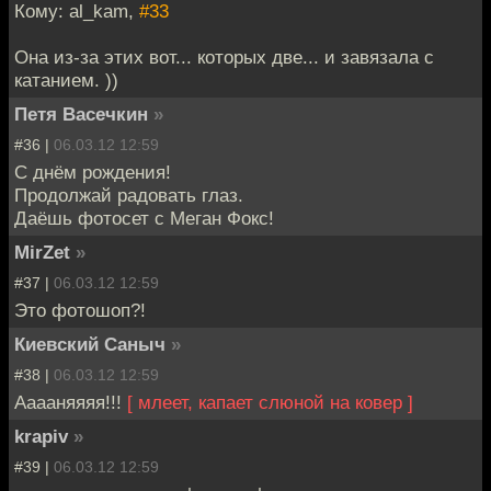
Кому: al_kam,
#33
Она из-за этих вот... которых две... и завязала с
катанием. ))
Петя Васечкин
»
#36 |
06.03.12 12:59
С днём рождения!
Продолжай радовать глаз.
Даёшь фотосет с Меган Фокс!
MirZet
»
#37 |
06.03.12 12:59
Это фотошоп?!
Киевский Саныч
»
#38 |
06.03.12 12:59
Ааааняяяя!!!
[ млеет, капает слюной на ковер ]
krapiv
»
#39 |
06.03.12 12:59