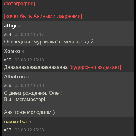
фотографии]
[хочет быть Аниными ладонями]
affigi
»
#64 |
06.03.12 15:17
Очередная "мурзилка" с мегазвездой.
Хомко
»
#65 |
06.03.12 15:18
Даааааааааааааааааааааа
[судорожно вздыхает]
Albatros
»
#66 |
06.03.12 15:18
С днем рождения, Олег!
Вы - мегамастер!
Аня тоже молодцом )
naxxodka
»
#67 |
06.03.12 15:28