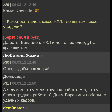
#29 |
06.03.12 12:46
Кому: Krasskin,
#9
> Какой бен-ладен, какое НХЛ, где вы там такое
увидели?
[берет себя в руки]
Да есть, Бенладен, НХЛ и че-то про одежду! С
краешку там.
Любитель Жизни
»
#30 |
06.03.12 12:48
Олег, с днём рожденья!
Домосед
»
#31 |
06.03.12 12:50
А я думал это у меня трудная работа. Нет, это у
Олега трудная работа. С Днём Варенья и побольше
удачных кадров.
dem0nster
»