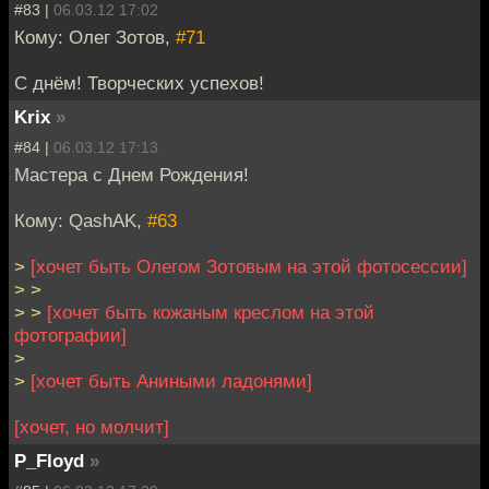
#83 |
06.03.12 17:02
Кому: Олег Зотов,
#71
С днём! Творческих успехов!
Krix
»
#84 |
06.03.12 17:13
Мастера с Днем Рождения!
Кому: QashAK,
#63
>
[хочет быть Олегом Зотовым на этой фотосессии]
> >
> >
[хочет быть кожаным креслом на этой
фотографии]
>
>
[хочет быть Аниными ладонями]
[хочет, но молчит]
P_Floyd
»