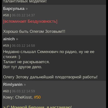
талантливых моделей!
Барсулька
»
#58 |
06.03.12 14:37
[вспоминает Бездуховность]
Хорошо быть Олегом Зотовым!!!
ainich
»
#59 |
06.03.12 14:58
Недавно слышал Семенович по радио, ну не ее
стихия :)
Талант не раскрывается.
Вот тут другое дело.
Олегу Зотову дальнейшей плодотворной работы!
Rimlyanin
»
#60 |
06.03.12 14:59
Кому: CheKisst,
#50
> С Моникой Белуччи, я настаиваю!