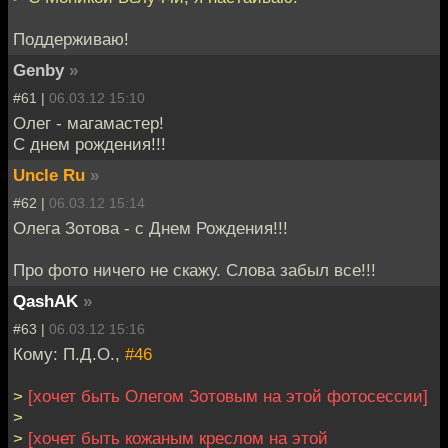
Поддерживаю!
Genby
»
#61 |
06.03.12 15:10
Олег - магамастер!
С днем рождения!!!
Uncle Ru
»
#62 |
06.03.12 15:14
Олега Зотова - с Днем Рождения!!!
Про фото ничего не скажу. Слова забыл все!!!
QashAK
»
#63 |
06.03.12 15:16
Кому: П.Д.О.,
#46
>
[хочет быть Олегом Зотовым на этой фотосессии]
>
>
[хочет быть кожаным креслом на этой