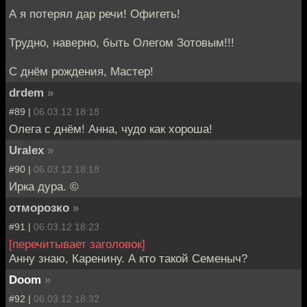
А я потерял дар речи! Офигеть!
Трудно, наверно, быть Олегом Зотовым!!!
С днём рождения, Мастер!
drdem
»
#89 |
06.03.12 18:18
Олега с днём! Анна, чудо как хороша!
Uralex
»
#90 |
06.03.12 18:18
Ирка дура. ©
отморозко
»
#91 |
06.03.12 18:23
[перечитывает заголовок]
Анну знаю, Каренину. А кто такой Семеныч?
Doom
»
#92 |
06.03.12 18:32