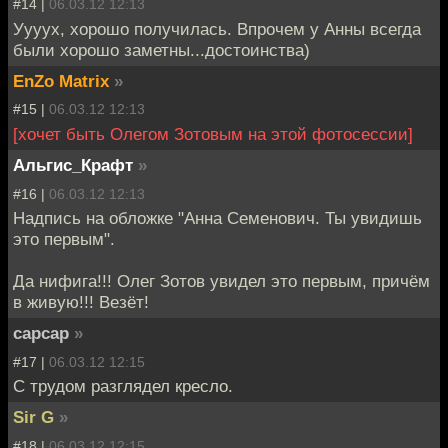
#14 |
06.03.12 12:13
Уууух, хорошо получилась. Впрочем у Анны всегда
были хорошо заметны...достоинства)
EnZo Matrix
»
#15 |
06.03.12 12:13
[хочет быть Олегом Зотовым на этой фотосессии]
Альгис_Крафт
»
#16 |
06.03.12 12:13
Надпись на обложке "Анна Семенович. Ты увидишь
это первым".
Да нифига!!! Олег Зотов увидел это первым, причём
в живую!!! Везёт!
capcap
»
#17 |
06.03.12 12:15
С трудом разглядел кресло.
Sir G
»
#18 |
06.03.12 12:15