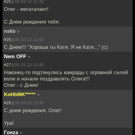
#25 |
06.03.12 12:29
Олег - мегаталант!
С Днем рождения тебя.
nskb
»
#26 |
06.03.12 12:43
С Днем!!! "Хороша ты Катя. Я не Катя..." (с)
Nem OFF
»
#27 |
06.03.12 12:45
Наконец-то подтянулись камрады с огромной силой
воли и начали поздравлять Олега!!!
Олег - с Днем!
KoHb9IK*****
»
#28 |
06.03.12 12:45
С днем рождения, Олег!
Ура!
Гонzа
»