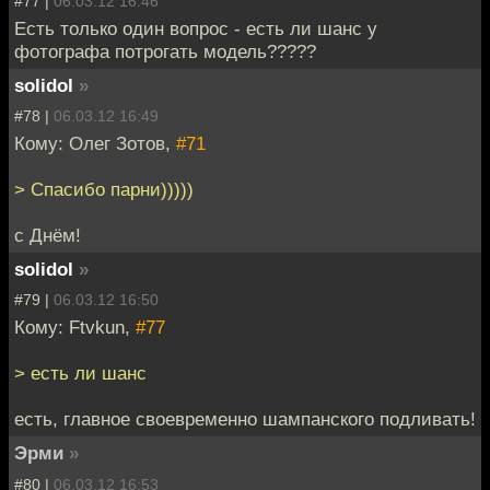
#77 |
06.03.12 16:46
Есть только один вопрос - есть ли шанс у
фотографа потрогать модель?????
solidol
»
#78 |
06.03.12 16:49
Кому: Олег Зотов,
#71
> Спасибо парни)))))
с Днём!
solidol
»
#79 |
06.03.12 16:50
Кому: Ftvkun,
#77
> есть ли шанс
есть, главное своевременно шампанского подливать!
Эрми
»
#80 |
06.03.12 16:53