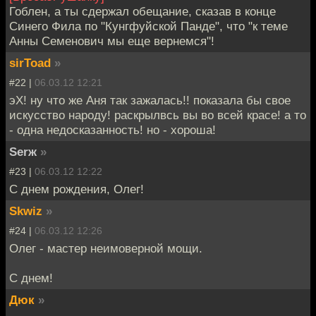
Гоблен, а ты сдержал обещание, сказав в конце
Синего Фила по "Кунгфуйской Панде", что "к теме
Анны Семенович мы еще вернемся"!
sirToad
»
#22 |
06.03.12 12:21
эХ! ну что же Аня так зажалась!! показала бы свое
искусство народу! раскрылвсь вы во всей красе! а то
- одна недосказанность! но - хороша!
Serж
»
#23 |
06.03.12 12:22
С днем рождения, Олег!
Skwiz
»
#24 |
06.03.12 12:26
Олег - мастер неимоверной мощи.
С днем!
Дюк
»