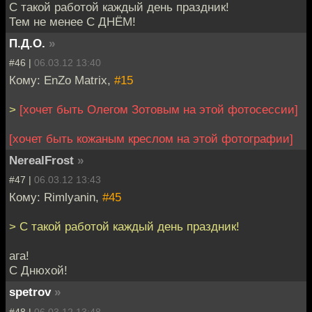
С такой работой каждый день праздник!
Тем не менее С ДНЁМ!
П.Д.О.
»
#46 |
06.03.12 13:40
Кому: EnZo Matrix,
#15
>
[хочет быть Олегом Зотовым на этой фотосессии]
[хочет быть кожаным креслом на этой фотографии]
NerealFrost
»
#47 |
06.03.12 13:43
Кому: Rimlyanin,
#45
> С такой работой каждый день праздник!
ага!
С Днюхой!
spetrov
»
#48 |
06.03.12 13:48