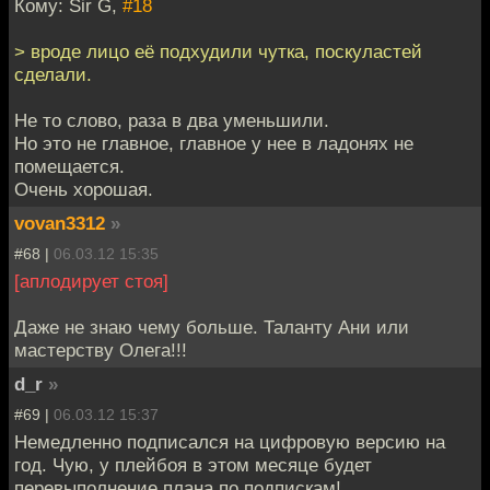
Кому: Sir G,
#18
> вроде лицо её подхудили чутка, поскуластей
сделали.
Не то слово, раза в два уменьшили.
Но это не главное, главное у нее в ладонях не
помещается.
Очень хорошая.
vovan3312
»
#68 |
06.03.12 15:35
[аплодирует стоя]
Даже не знаю чему больше. Таланту Ани или
мастерству Олега!!!
d_r
»
#69 |
06.03.12 15:37
Немедленно подписался на цифровую версию на
год. Чую, у плейбоя в этом месяце будет
перевыполнение плана по подпискам!