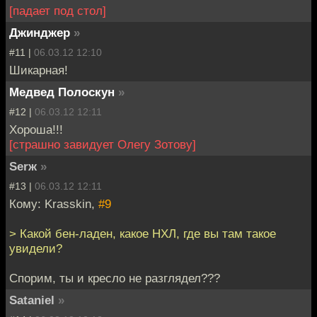
[падает под стол]
Джинджер
»
#11 |
06.03.12 12:10
Шикарная!
Медвед Полоскун
»
#12 |
06.03.12 12:11
Хороша!!!
[страшно завидует Олегу Зотову]
Serж
»
#13 |
06.03.12 12:11
Кому: Krasskin,
#9
> Какой бен-ладен, какое НХЛ, где вы там такое
увидели?
Спорим, ты и кресло не разглядел???
Sataniel
»