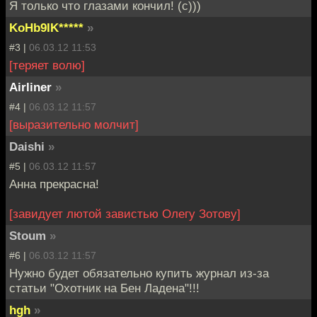
Я только что глазами кончил! (с)))
KoHb9IK*****
»
#3 |
06.03.12 11:53
[теряет волю]
Airliner
»
#4 |
06.03.12 11:57
[выразительно молчит]
Daishi
»
#5 |
06.03.12 11:57
Анна прекрасна!
[завидует лютой завистью Олегу Зотову]
Stoum
»
#6 |
06.03.12 11:57
Нужно будет обязательно купить журнал из-за
статьи "Охотник на Бен Ладена"!!!
hgh
»