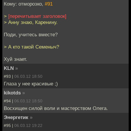
Кому: отморозко,
#91
>
[перечитывает заголовок]
> Анну знаю, Каренину.
Поди, учитесь вместе?
> А кто такой Семеныч?
Хуй знает.
KLN
»
#93 |
06.03.12 18:50
Глаза у нее красивые ;)
kikotds
»
#94 |
06.03.12 18:50
Восхищен силой воли и мастерством Олега.
Энергетик
»
#95 |
06.03.12 19:22