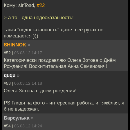
Кому: sirToad,
#22
> а то - одна недосказанность!
такая "недосказанность" даже в её руках не
помещается )))
SHINNOK
»
#52 |
06.03.12 14:17
Категорически поздравляю Олега Зотова с Днём
Рождения! Восхитительная Анна Семенович!
ququ
»
#53 |
06.03.12 14:18
Олега Зотова с днем рождения!
PS Глядя на фото - интересная работа, и тяжёлая, я
б не выдержал.
Барсулька
»
#54 |
06.03.12 14:24