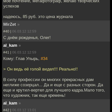
мое почтение, мегафотограф, желаю творческих
успехов
надеюсь, 85 руб. это цена журнала
MirZet
»
#40 |
06.03.12 12:59
С днём рожденья, Олег!
al_kam
»
#41 |
06.03.12 12:59
Кому: Глав Упырь,
#34
> Он ведь её голой видел!!! Реально!!
В силу профессии он многих прекрасных дам
неглиже созерцал... Да и еще с разных сторон. Да
еще и крутил-вертел для лучшего кадра.Мало того,
что художник, так еще кремень!
al_kam
»
#42 |
06.03.12 13:01