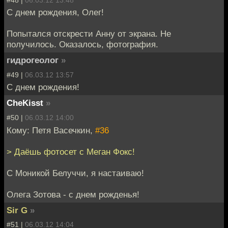
С днем рождения, Олег!
Попытался отскрести Анну от экрана. Не
получилось. Оказалось, фотография.
гидрогеолог
»
#49 |
06.03.12 13:57
С днем рождения!
CheKisst
»
#50 |
06.03.12 14:00
Кому: Петя Васечкин,
#36
> Даёшь фотосет с Меган Фокс!
С Моникой Белуччи, я настаиваю!
Олега Зотова - с днем рожденья!
Sir G
»
#51 |
06.03.12 14:04