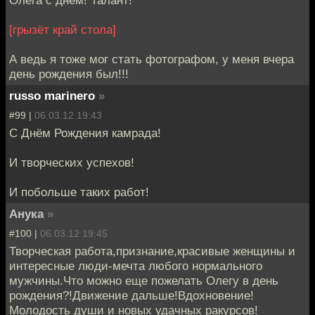
[грызёт край стола]
А ведь я тоже мог стать фотографом, у меня вчера
день рождения был!!!
russo marinero
»
#99 |
06.03.12 19:43
С Днём Рождения камрада!
И творческих успехов!
И побольше таких работ!
Анука
»
#100 |
06.03.12 19:45
Творческая работа,признание,красивые женщины и
интересные люди-мечта любого нормального
мужчины.Что можно еще пожелать Олегу в день
рождения?!Движение дальше!Вдохновение!
Молодость души и новых удачных ракурсов!