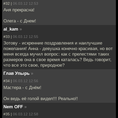
#32 |
06.03.12 12:53
Аня прекрасна!
Олега - с Днем!
al_kam
»
#33 |
06.03.12 12:55
Зотову - искренние поздравления и наилучшие
пожелания! Анна - девушка конечно красивая, но вот
меня всегда мучил вопрос: как с прелестями таких
размеров она в свое время каталась? Ведь говорит,
что все это свое, природное?
Глав Упырь
»
#34 |
06.03.12 12:56
Мастера - с Днём!
Он ведь её голой видел!!! Реально!!
Nem OFF
»
#35 |
06.03.12 12:58