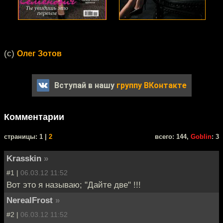
(с)
Олег Зотов
Вступай в нашу
группу ВКонтакте
Комментарии
cтраницы: 1 |
2
всего: 144,
Goblin
: 3
Krasskin
»
#1 |
06.03.12 11:52
Вот это я называю; "Дайте две" !!!
NerealFrost
»
#2 |
06.03.12 11:52