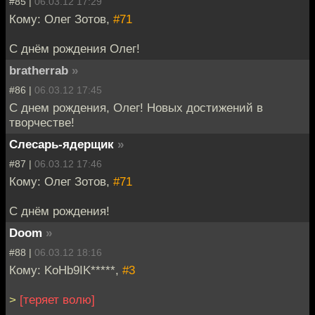
#85 |
06.03.12 17:29
Кому: Олег Зотов,
#71
С днём рождения Олег!
bratherrab
»
#86 |
06.03.12 17:45
С днем рождения, Олег! Новых достижений в
творчестве!
Слесарь-ядерщик
»
#87 |
06.03.12 17:46
Кому: Олег Зотов,
#71
С днём рождения!
Doom
»
#88 |
06.03.12 18:16
Кому: KoHb9IK*****,
#3
>
[теряет волю]