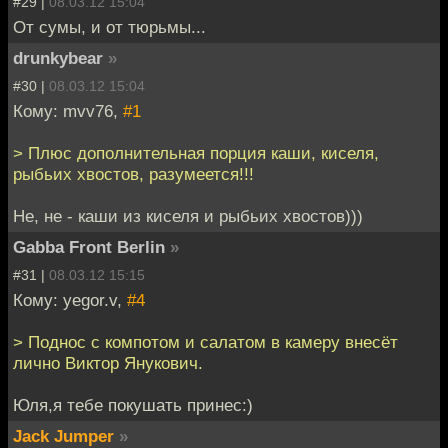
#29 |
08.03.12 15:04
От сумы, и от тюрьмы...
drunkybear
»
#30 |
08.03.12 15:04
Кому: mvv76,
#1
> Плюс дополнительная порция каши, киселя,
рыбьих хвостов, разумеется!!!
Не, не - каши из киселя и рыбьих хвостов)))
Gabba Front Berlin
»
#31 |
08.03.12 15:15
Кому: yegor.v,
#4
> Поднос с компотом и салатом в камеру внесёт
лично Виктор Янукович.
Юля,я тебе покушать принес:)
Jack Jumper
»