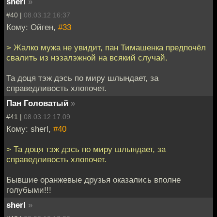
sherl
»
#40 |
08.03.12 16:37
Кому: Ойген,
#33
> Жалко мужа не увидит, пан Тимашенка предпочёл
свалить из нэзалэжной на всякий случай.
Та доця тэж дэсь по миру шлындает, за
справедливость хлопочет.
Пан Головатый
»
#41 |
08.03.12 17:09
Кому: sherl,
#40
> Та доця тэж дэсь по миру шлындает, за
справедливость хлопочет.
Бывшие оранжевые друзья оказались вполне
голубыми!!!
sherl
»