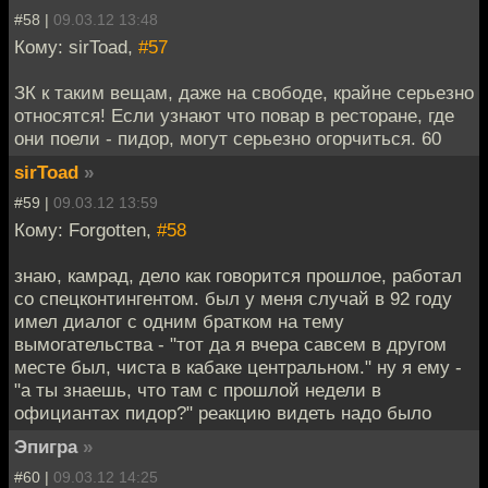
#58 |
09.03.12 13:48
Кому: sirToad,
#57
ЗК к таким вещам, даже на свободе, крайне серьезно
относятся! Если узнают что повар в ресторане, где
они поели - пидор, могут серьезно огорчиться. 60
sirToad
»
#59 |
09.03.12 13:59
Кому: Forgotten,
#58
знаю, камрад, дело как говорится прошлое, работал
со спецконтингентом. был у меня случай в 92 году
имел диалог с одним братком на тему
вымогательства - "тот да я вчера савсем в другом
месте был, чиста в кабаке центральном." ну я ему -
"а ты знаешь, что там с прошлой недели в
официантах пидор?" реакцию видеть надо было
Эпигра
»
#60 |
09.03.12 14:25