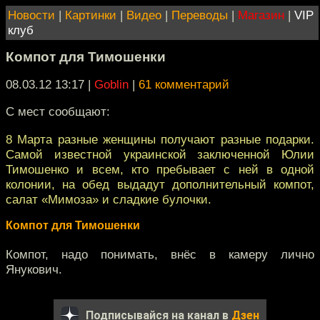
Новости
|
Картинки
|
Видео
|
Переводы
|
Магазин
|
VIP
клуб
Компот для Тимошенки
08.03.12 13:17
|
Goblin
|
61 комментарий
С мест сообщают:
8 Марта разные женщины получают разные подарки.
Самой известной украинской заключенной Юлии
Тимошенко и всем, кто пребывает с ней в одной
колонии, на обед выдадут дополнительный компот,
салат «Мимоза» и сладкие булочки.
Компот для Тимошенки
Компот, надо понимать, внёс в камеру лично
Янукович.
Подписывайся на канал в
Дзен