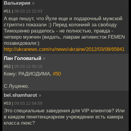
Валькирия
»
#51 |
08.03.12 22:03
А еще пишут, что Йуле еще и подарочный мужской
стриптиз показали :) Перед колонией за свободу
Тимошенко разделось - не полностью, правда -
четверо мужчин (видать, лаврам активисток FEMEN
позавидовали:)
http://ukranews.com/ru/news/ukraine/2012/03/08/65841
Пан Головатый
»
#52 |
09.03.12 00:10
Кому: РАДИОДИМА,
#50
С Луценко.
bel.shamharot
»
#53 |
09.03.12 04:59
Это специальные заведения для VIP клиентов? Или
в каждом пенитенциарном учреждении есть камера
класса люкс?