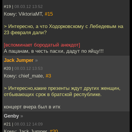
#19 |
08.03.12 13:52
Кому: ViktoriaMT,
#15
> Интересно, а что Ходорковскому с Лебедевым на
23 февраля дали?
[вспоминает бородатый анекдот]
А пацанам, в честь пасхи, дадут по яйцу!!!
Jack Jumper
»
#20 |
08.03.12 13:53
Кому: chief_mate,
#3
> Интересно,какие презенты ждут других женщин,
отбывающих срок в братской республике.
концерт вчера был в итк
Genby
»
#21 |
08.03.12 14:09
Кому: Jack Jumper,
#20