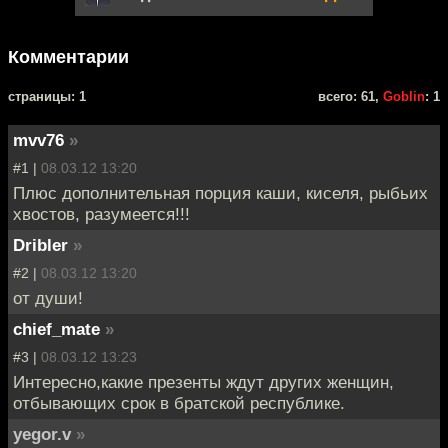
Комментарии
cтраницы: 1
всего: 61,
Goblin
: 1
mvv76
»
#1 |
08.03.12 13:20
Плюс дополнительная порция каши, киселя, рыбьих
хвостов, разумеется!!!
Dribler
»
#2 |
08.03.12 13:20
от души!
chief_mate
»
#3 |
08.03.12 13:23
Интересно,какие презенты ждут других женщин,
отбывающих срок в братской республике.
yegor.v
»