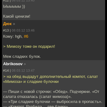
#12 |
08.03.12 13:40
Ыыыыыы ))
Какой цинизм!
Дюк
»
#13 |
08.03.12 13:46
Кому: hgh,
#6
> Мимозу тоже он подарил!
Меж сладких булок.
Abrikosov
»
#14 |
08.03.12 13:47
> на обед выдадут дополнительный компот, салат
«Мимоза» и сладкие булочки
— Пиши с новой строчки: «Обед». Подчеркни. «От
салата отказалась (салат мимоза)».
— «Три сладкие булочки — выбросила в пропасть».
— «Компот. Разбила… две банки».