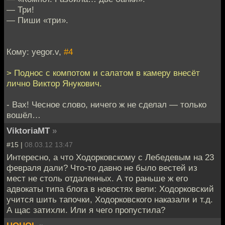
— Три!
— Пиши «три».
Кому: yegor.v,
#4
> Поднос с компотом и салатом в камеру внесёт
лично Виктор Янукович.
- Вах! Чесное слово, ничего ж не сделал — только
вошёл…
ViktoriaMT
»
#15 |
08.03.12 13:47
Интересно, а что Ходорковскому с Лебедевым на 23
февраля дали? Что-то давно не было вестей из
мест не столь отдаленных. А то раньше ж его
адвокаты типа блога в новостях вели: Ходорковский
учится шить тапочки, Ходорковского наказали и т.д.
А щас затихли. Или я чего пропустила?