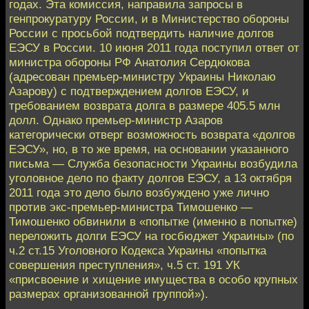
годах. Эта комиссия, направила запросы в
генпрокуратуру России, и в Министерство обороны
России с просьбой подтвердить наличие долгов
ЕЭСУ в России. 10 июня 2011 года поступил ответ от
министра обороны РФ Анатолия Сердюкова
(адресован премьер-министру Украины Николаю
Азарову) с подтверждением долгов ЕЭСУ, и
требованием возврата долга в размере 405.5 млн
долл. Однако премьер-министр Азаров
категорически отверг возможность возврата «долгов
ЕЭСУ», но, в то же время, на основании указанного
письма — Служба безопасности Украины возбудила
уголовное дело по факту долгов ЕЭСУ, а 13 октября
2011 года это дело было возбуждено уже лично
против экс-премьер-министра Тимошенко —
Тимошенко обвинили в «попытке (именно в попытке)
переложить долги ЕЭСУ на госбюджет Украины» (по
ч.2 ст.15 Уголовного Кодекса Украины «попытка
совершения преступления», ч.5 ст. 191 УК
«присвоение и хищение имущества в особо крупных
размерах организованной группой»).