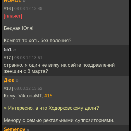
HOHOL
»
#16 |
08.03.12 13:49
[плачет]
Бедная Юля!
Компот-то хоть без полония?
551
»
#17 |
08.03.12 13:51
странно, я один не вижу на сайте поздравлений
женщин с 8 марта?
Дюк
»
#18 |
08.03.12 13:52
Кому: ViktoriaMT,
#15
> Интересно, а что Ходорковскому дали?
Менору с семью ректальными суппозиториями.
Semenov
»