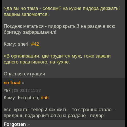
>да вы чо тама - совсем? на кухне пидора держать!
пацаны запомоятся!
Поздняк метаться - пидор крытый на раздаче всю
бригаду зафаршмачил!
Кому: sherl,
#42
>В организации, где трудится муж, тоже завели
одного праативного, на кухне.
Опасная ситуация
sirToad
»
#57 |
09.03.12 11:32
Кому: Forgotten,
#56
все, кранты теперь! как жить - то страшно стало -
придешь подхарчиться а на раздаче - пидор!
Forgotten
»