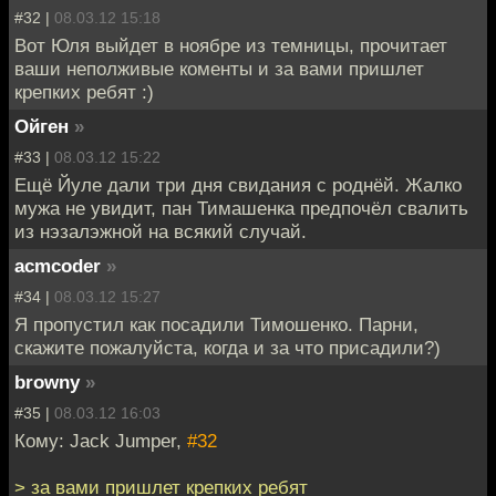
#32 |
08.03.12 15:18
Вот Юля выйдет в ноябре из темницы, прочитает
ваши неполживые коменты и за вами пришлет
крепких ребят :)
Ойген
»
#33 |
08.03.12 15:22
Ещё Йуле дали три дня свидания с роднёй. Жалко
мужа не увидит, пан Тимашенка предпочёл свалить
из нэзалэжной на всякий случай.
acmcoder
»
#34 |
08.03.12 15:27
Я пропустил как посадили Тимошенко. Парни,
скажите пожалуйста, когда и за что присадили?)
browny
»
#35 |
08.03.12 16:03
Кому: Jack Jumper,
#32
> за вами пришлет крепких ребят