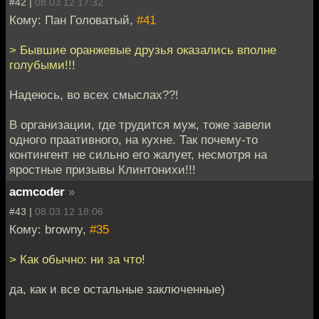
#42 |
08.03.12 17:32
Кому: Пан Головатый,
#41
> Бывшие оранжевые друзья оказались вполне
голубыми!!!
Надеюсь, во всех смыслах??!
В организации, где трудится муж, тоже завели
одного праативного, на кухне. Так почему-то
контингент не сильно его жалует, несмотря на
яростные призывы Клинтонихи!!!
acmcoder
»
#43 |
08.03.12 18:06
Кому: browny,
#35
> Как обычно: ни за что!
да, как и все остальные заключенные)