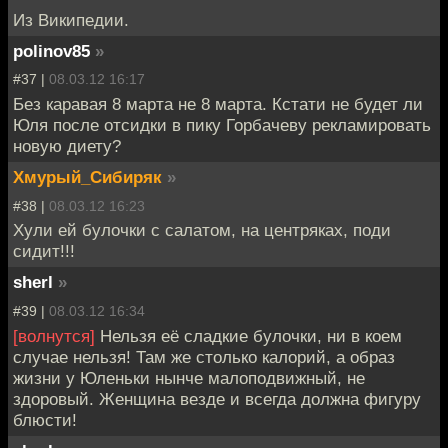
Из Википедии.
polinov85
»
#37 |
08.03.12 16:17
Без каравая 8 марта не 8 марта. Кстати не будет ли
Юля после отсидки в пику Горбачеву рекламировать
новую диету?
Хмурый_Сибиряк
»
#38 |
08.03.12 16:23
Хули ей булочки с салатом, на центряках, поди
сидит!!!
sherl
»
#39 |
08.03.12 16:34
[волнутся]
Нельзя её сладкие булочки, ни в коем
случае нельзя! Там же столько калорий, а образ
жизни у Юленьки нынче малоподвижный, не
здоровый. Женщина везде и всегда должна фигуру
блюсти!