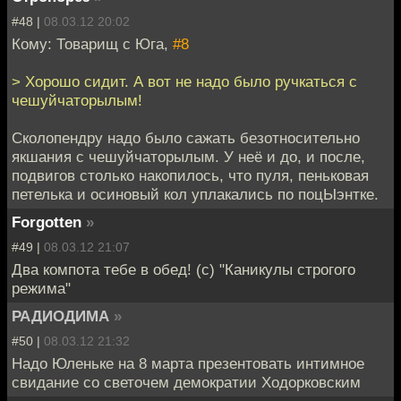
#48 |
08.03.12 20:02
Кому: Товарищ с Юга,
#8
> Хорошо сидит. А вот не надо было ручкаться с
чешуйчаторылым!
Сколопендру надо было сажать безотносительно
якшания с чешуйчаторылым. У неё и до, и после,
подвигов столько накопилось, что пуля, пеньковая
петелька и осиновый кол уплакались по поцЫэнтке.
Forgotten
»
#49 |
08.03.12 21:07
Два компота тебе в обед! (с) "Каникулы строгого
режима"
РАДИОДИМА
»
#50 |
08.03.12 21:32
Надо Юленьке на 8 марта презентовать интимное
свидание со светочем демократии Ходорковским