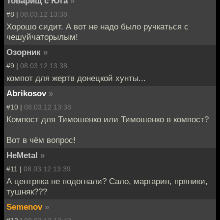
Товарищ с Юга
»
#8 |
08.03.12 13:38
Хорошо сидит. А вот не надо было ручкаться с
чешуйчаторылым!
Озорник
»
#9 |
08.03.12 13:38
компот для жертв донецкой хунты...
Abrikosov
»
#10 |
08.03.12 13:38
Компост для Тимошенко или Тимошенко в компост?
Вот в чём вопрос!
HeMetal
»
#11 |
08.03.12 13:39
А центряка не подогнали? Сало, маргарин, пряники,
тушняк???
Semenov
»