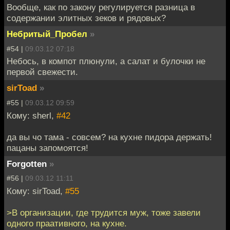
Вообще, как по закону регулируется разница в
содержании элитных зеков и рядовых?
Небритый_Пробел
»
#54 |
09.03.12 07:18
Небось, в компот плюнули, а салат и булочки не
первой свежести.
sirToad
»
#55 |
09.03.12 09:59
Кому: sherl,
#42
да вы чо тама - совсем? на кухне пидора держать!
пацаны запомоятся!
Forgotten
»
#56 |
09.03.12 11:11
Кому: sirToad,
#55
>В организации, где трудится муж, тоже завели
одного праативного, на кухне.