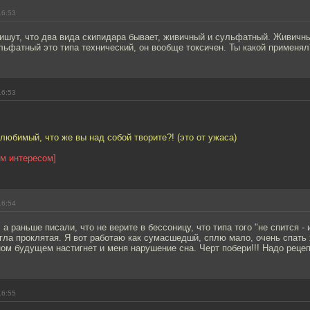
16:53
пишут, что два вида скипидара бывает, живичный и сульфатный. Живичн
льфатный это типа технический, он вообще токсичен. Ты какой применял
16:53
 любимый, что же вы над собой творите?! (это от ужаса)
им интересом]
16:54
а раньше писали, что не верите в бессоницу, что типа того "не спится - 
гла проклятая. Я вот работаю как сумасшедшй, сплю мало, очень спать 
ом будущем настигнет и меня нарушение сна. Черт побери!!! Надо рецеп
16:55