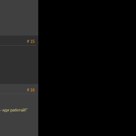
# 15
# 16
- иди работай!"