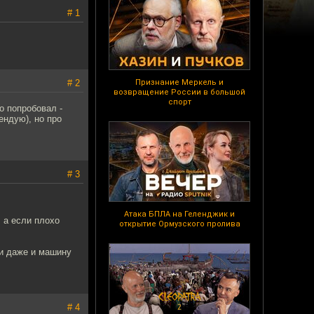
# 1
# 2
Признание Меркель и
возвращение России в большой
спорт
о попробовал -
ендую), но про
# 3
Атака БПЛА на Геленджик и
, а если плохо
открытие Ормузского пролива
ми даже и машину
# 4