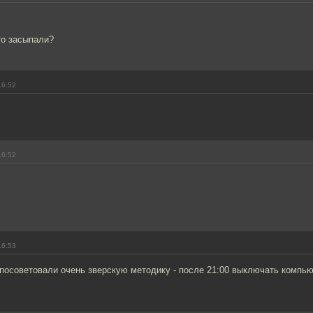
то засыпали?
16:52
16:52
16:53
посоветовали очень зверскую методику - после 21:00 выключать компью