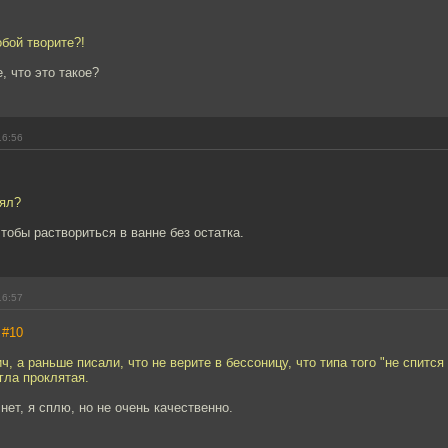
обой творите?!
е, что это такое?
16:56
нял?
обы раствориться в ванне без остатка.
16:57
,
#10
, а раньше писали, что не верите в бессоницу, что типа того "не спится 
гла проклятая.
нет, я сплю, но не очень качественно.