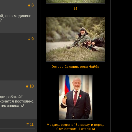
# 8
65
ый, он в медицине
?
# 9
Остров Сахалин, река Найба
# 10
иди работай!"
хочется постоянно.
тик записать!
# 11
Медаль ордена "За заслуги перед
Отечеством" II степени