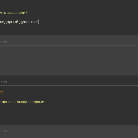
 что засыпали?
кипидарный душ стоя!)
16:55
6
16:55
#2
е ванны слышу впервые.
16:56