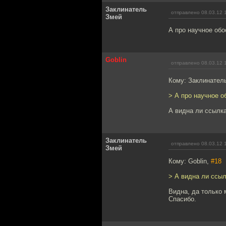
Заклинатель
отправлено 08.03.12 
Змей
А про научное обо
Goblin
отправлено 08.03.12 
Кому: Заклинател
> А про научное о
А видна ли ссылка
Заклинатель
отправлено 08.03.12 
Змей
Кому: Goblin,
#18
> А видна ли ссыл
Видна, да только 
Спасибо.