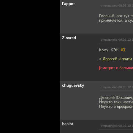
Гаррет
отправлено 08.03.12 
Главный, вот тут 
применяется, а су
Zlovred
отправлено 08.03.12 
Кому: КЭН,
#3
> Дорогой и почти
[смотрит с больш
chuguevsky
отправлено 08.03.12 
Дмитрий Юрьевич, 
Неужто таки насти
Неужто в прекрасн
basist
отправлено 08.03.12 