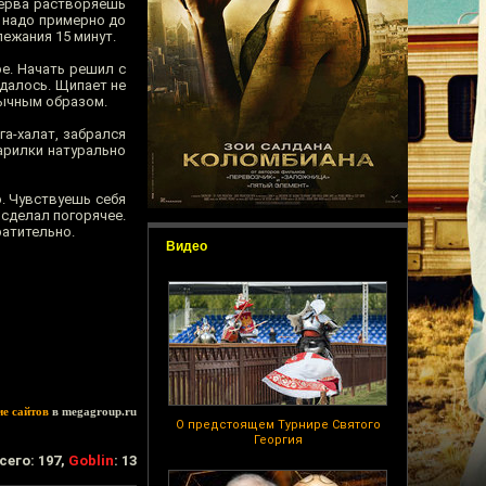
перва растворяешь
я надо примерно до
ежания 15 минут.
е. Начать решил с
идалось. Щипает не
бычным образом.
а-халат, забрался
арилки натурально
о. Чувствуешь себя
 сделал погорячее.
ратительно.
Видео
ие сайтов
в megagroup.ru
О предстоящем Турнире Святого
Георгия
сего: 197,
Goblin
: 13