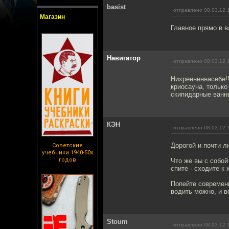
basist
отправлено 08.03.12 
Магазин
Главное прямо в в
Навигатор
отправлено 08.03.12 
Нихренннннасебе!!
криосауна, только
скипидарные ванны
КЭН
отправлено 08.03.12 
Дорогой и почти л
Советские
учебники 1940-50х
годов
Что же вы с собой
спите - сходите к
Попейте современн
водить можно, и в
Stoum
отправлено 08.03.12 