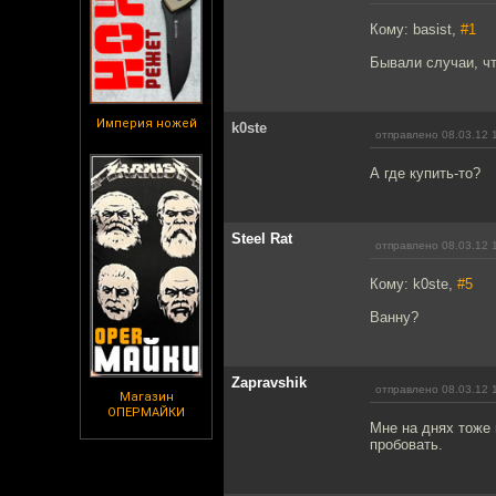
Кому: basist,
#1
Бывали случаи, ч
Империя ножей
k0ste
отправлено 08.03.12 
А где купить-то?
Steel Rat
отправлено 08.03.12 
Кому: k0ste,
#5
Ванну?
Zapravshik
отправлено 08.03.12 
Магазин
ОПЕРМАЙКИ
Мне на днях тоже 
пробовать.