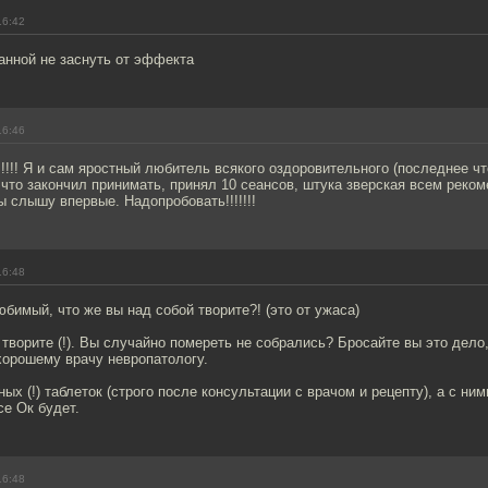
16:42
анной не заснуть от эффекта
16:46
!!!! Я и сам яростный любитель всякого оздоровительного (последнее чт
 что закончил принимать, принял 10 сеансов, штука зверская всем реком
 слышу впервые. Надопробовать!!!!!!!
16:48
юбимый, что же вы над собой творите?! (это от ужаса)
 творите (!). Вы случайно помереть не собрались? Бросайте вы это дело
 хорошему врачу невропатологу.
ых (!) таблеток (строго после консультации с врачом и рецепту), а с ни
се Ок будет.
16:48