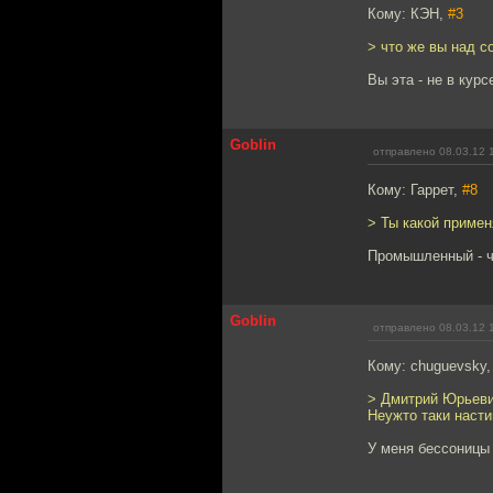
Кому: КЭН,
#3
> что же вы над с
Вы эта - не в курс
Goblin
отправлено 08.03.12 
Кому: Гаррет,
#8
> Ты какой приме
Промышленный - чт
Goblin
отправлено 08.03.12 
Кому: chuguevsky
> Дмитрий Юрьевич
Неужто таки насти
У меня бессоницы 