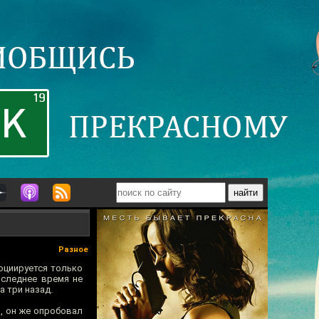
Разное
оциируется только
оследнее время не
а три назад.
, он же опробовал