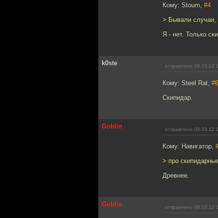
Кому: Stoum,
#4
> Бывали случаи,
Я - нет. Только с
k0ste
отправлено 08.03.12 
Кому: Steel Rat,
#
Скипидар.
Goblin
отправлено 08.03.12 
Кому: Навигатор,
> про скипидарны
Древнее.
Goblin
отправлено 08.03.12 