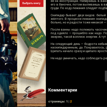
её на иностранцах. Набираешь в ван
его в баночке, потом выливаешь в ва
груди. По ходу лежания следует подб
Скипидар бывает двух видов: белый
жёлтого. В процессе лежания скипид
больно, но и радости тоже никакой —
После ванны надо полежать часочек 
под одеяло — прошибло как надо. По
зверею, такой всплеск энергии. А тут
На следующий день — бодрота небыва
наскипидаренным, да. Понравилось, 
Щипать начало сразу и щипало яростн
Не надо умничать, надо соблюдать р
Комментарии
cтраницы: 1 |
2