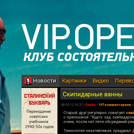
Картинки
Видео
Перев
Новости
Скипидарные ванны
08.03.12 16:37 |
Goblin
|
197 комментариев
»
Старый друг регулярно советует
ски
с присказкой "будто зад скипидаро
очень, после лет пяти обсуждений ре
Технология незатейливая, придумал