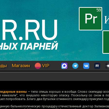
оды
Магазин
VIP
пидарные ванны
— типа спишь хорошо и вообще. Слово скипидар асс
м намазали", что внушало некоторую опаску. Поскольку со сном в п
шил попробовать. Благо две бутылки отменного скипидару прикупил год
 данную бальнеологическую процедуру отечественный доктор Залманов