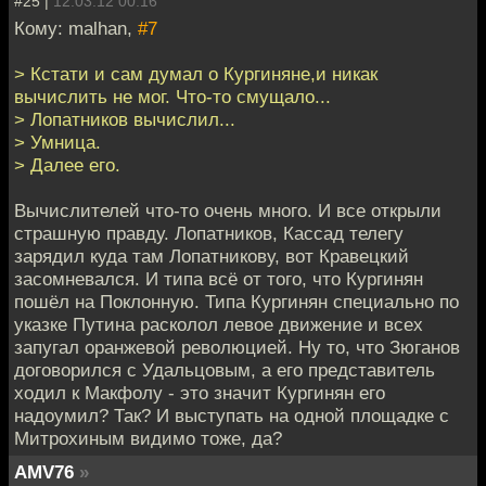
#25 |
12.03.12 00:16
Кому: malhan,
#7
> Кстати и сам думал о Кургиняне,и никак
вычислить не мог. Что-то смущало...
> Лопатников вычислил...
> Умница.
> Далее его.
Вычислителей что-то очень много. И все открыли
страшную правду. Лопатников, Кассад телегу
зарядил куда там Лопатникову, вот Кравецкий
засомневался. И типа всё от того, что Кургинян
пошёл на Поклонную. Типа Кургинян специально по
указке Путина расколол левое движение и всех
запугал оранжевой революцией. Ну то, что Зюганов
договорился с Удальцовым, а его представитель
ходил к Макфолу - это значит Кургинян его
надоумил? Так? И выступать на одной площадке с
Митрохиным видимо тоже, да?
AMV76
»