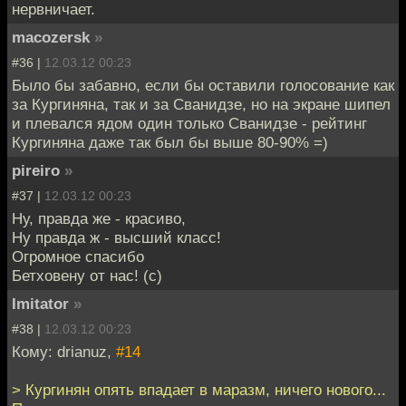
нервничает.
macozersk
»
#36 |
12.03.12 00:23
Было бы забавно, если бы оставили голосование как
за Кургиняна, так и за Сванидзе, но на экране шипел
и плевался ядом один только Сванидзе - рейтинг
Кургиняна даже так был бы выше 80-90% =)
pireiro
»
#37 |
12.03.12 00:23
Ну, правда же - красиво,
Ну правда ж - высший класс!
Огромное спасибо
Бетховену от нас! (c)
Imitator
»
#38 |
12.03.12 00:23
Кому: drianuz,
#14
> Кургинян опять впадает в маразм, ничего нового...