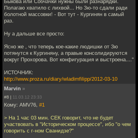
Быкова или Собчачки нужны были разнарядки.
Полагаю хватило с лихвой... Но Зю-то сдали ради
болотной массовки! - Вот тут - Кургинян в самый
раз.
Ну а дальше все просто:
Ясно же , что теперь кое-какие людишки от Зю
потянутся к Кургиняну, а правые консолидируются
вокруг Прохорова. Вот конфигурация и выстроена...."
ИСТОЧНИК:
http://www.proza.ru/diary/wladimfilipp/2012-03-10
Marvin
»
#8 |
11.03.12 23:33
Кому: AMV76,
#1
> На 1 час 03 мин. СЕК говорит, что не будет
участвовать в "Историческом процессе", ибо "о чем
говорить с г-ном Сванидзе?"