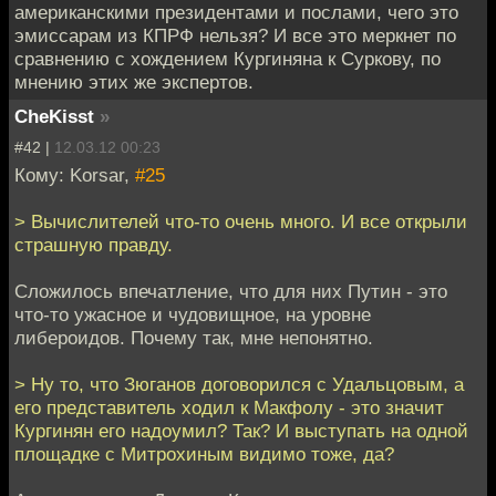
американскими президентами и послами, чего это
эмиссарам из КПРФ нельзя? И все это меркнет по
сравнению с хождением Кургиняна к Суркову, по
мнению этих же экспертов.
CheKisst
»
#42 |
12.03.12 00:23
Кому: Korsar,
#25
> Вычислителей что-то очень много. И все открыли
страшную правду.
Сложилось впечатление, что для них Путин - это
что-то ужасное и чудовищное, на уровне
либероидов. Почему так, мне непонятно.
> Ну то, что Зюганов договорился с Удальцовым, а
его представитель ходил к Макфолу - это значит
Кургинян его надоумил? Так? И выступать на одной
площадке с Митрохиным видимо тоже, да?