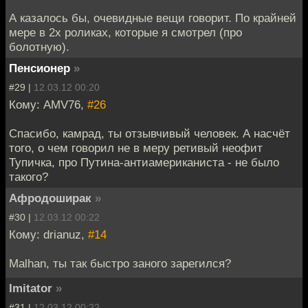
А казалось бы, очевидные вещи говорит. По крайней
мере в 2х роликах, которые я смотрел (про
болотную).
Пенсионер
»
#29 |
12.03.12 00:20
Кому: AMV76,
#26
Спасибо, камрад, ты отзывчивый человек. А насчёт
того, о чем говорил не в меру ретивый неофит
Тупичка, про Путина-антиамериканиста - не было
такого?
Афродоширак
»
#30 |
12.03.12 00:22
Кому: drianuz,
#14
Malhan, ты так быстро заного зарегился?
Imitator
»
#31 |
12.03.12 00:22