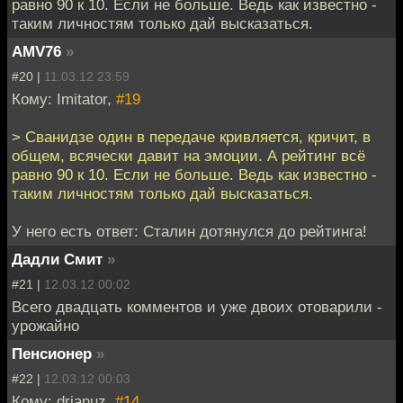
равно 90 к 10. Если не больше. Ведь как известно -
таким личностям только дай высказаться.
AMV76
»
#20 |
11.03.12 23:59
Кому: Imitator,
#19
> Сванидзе один в передаче кривляется, кричит, в
общем, всячески давит на эмоции. А рейтинг всё
равно 90 к 10. Если не больше. Ведь как известно -
таким личностям только дай высказаться.
У него есть ответ: Сталин дотянулся до рейтинга!
Дадли Смит
»
#21 |
12.03.12 00:02
Всего двадцать комментов и уже двоих отоварили -
урожайно
Пенсионер
»
#22 |
12.03.12 00:03
Кому: drianuz,
#14