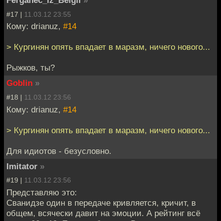
Ferganec_iz_Belgii
»
#17 |
11.03.12 23:55
Кому: drianuz,
#14
> Кургинян опять впадает в маразм, ничего нового...
Рыжков, ты?
Goblin
»
#18 |
11.03.12 23:56
Кому: drianuz,
#14
> Кургинян опять впадает в маразм, ничего нового...
Для идиотов - безусловно.
Imitator
»
#19 |
11.03.12 23:56
Представляю это:
Сванидзе один в передаче кривляется, кричит, в
общем, всячески давит на эмоции. А рейтинг всё