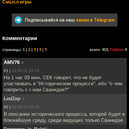
Смысл игры
Подписывайся на наш
канал в Telegram
Комментарии
cтраницы: 1 |
2
|
3
|
4
|
5
всего: 419,
Goblin
: 4
AMV76
»
#1 |
11.03.12 23:13
На 1 час 03 мин. СЕК говорит, что не будет
участвовать в "Историческом процессе", ибо "о чем
говорить с г-ном Сванидзе?"
LedZep
»
#2 |
11.03.12 23:18
В описании исторического процесса, которой будет в
ближайшую среду, среди ведущих только Сванидзе.
Ferganec_iz_Belgii
»