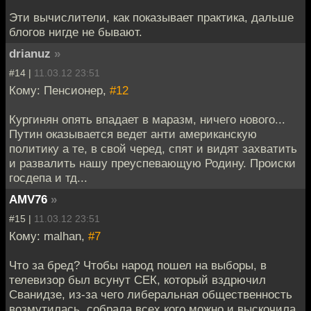
Эти вычислители, как показывает практика, дальше
блогов нигде не бывают.
drianuz
»
#14 |
11.03.12 23:51
Кому: Пенсионер,
#12
Кургинян опять впадает в маразм, ничего нового...
Путин оказывается ведет анти американскую
политику а те, в свой черед, спят и видят захватить
и развалить нашу преуспевающую Родину. Происки
госдепа и тд...
AMV76
»
#15 |
11.03.12 23:51
Кому: malhan,
#7
Что за бред? Чтобы народ пошел на выборы, в
телевизор был всунут СЕК, который вздрючил
Сванидзе, из-за чего либеральная общественность
возмутилась, собрала всех кого можно и выскочила