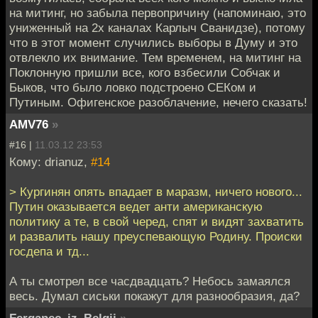
на митинг, но забыла первопричину (напоминаю, это
униженный на 2х каналах Карлыч Сванидзе), потому
что в этот момент случились выборы в Думу и это
отвлекло их внимание. Тем временем, на митинг на
Поклонную пришли все, кого взбесили Собчак и
Быков, что было ловко подстроено СЕКом и
Путиным. Офигенское разоблачение, нечего сказать!
AMV76
»
#16 |
11.03.12 23:53
Кому: drianuz,
#14
> Кургинян опять впадает в маразм, ничего нового...
Путин оказывается ведет анти американскую
политику а те, в свой черед, спят и видят захватить
и развалить нашу преуспевающую Родину. Происки
госдепа и тд...
А ты смотрел все часдвадцать? Небось замаялся
весь. Думал сиськи покажут для разнообразия, да?