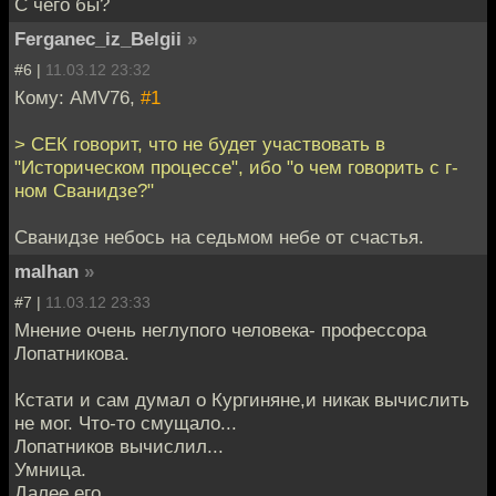
С чего бы?
Ferganec_iz_Belgii
»
#6 |
11.03.12 23:32
Кому: AMV76,
#1
> СЕК говорит, что не будет участвовать в
"Историческом процессе", ибо "о чем говорить с г-
ном Сванидзе?"
Сванидзе небось на седьмом небе от счастья.
malhan
»
#7 |
11.03.12 23:33
Мнение очень неглупого человека- профессора
Лопатникова.
Кстати и сам думал о Кургиняне,и никак вычислить
не мог. Что-то смущало...
Лопатников вычислил...
Умница.
Далее его.