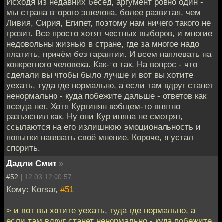
Исходя из недавних бесед, аргумент ровно один -
мы страна второго эшелона, более развитая, чем
Ливия, Сирия, Египет, поэтому нам ничего такого не
грозит. Все просто хотят честных выборов, и многие
недовольны жизнью в стране, где за многое надо
платить, причём без гарантии. И всем наплевать на
конкретного человека. Как-то так. На вопрос - что
сделали вы чтобы было лучше и вот вы хотите
уехать, туда где нормально, а если там вдруг станет
ненормально - куда побежите дальше - ответов как
всегда нет. Хотя Кургинян вобщем-то внятно
разъяснил как. Ну они Кургиняна не смотрят,
ссылаются на его излишнюю эмоциональность и
попытки навязать своё мнение. Короче, я устал
спорить.
Дадли Смит
»
#52 |
12.03.12 00:57
Кому: Korsar,
#51
> и вот вы хотите уехать, туда где нормально, а
если там вдруг станет ненормально - куда побежите