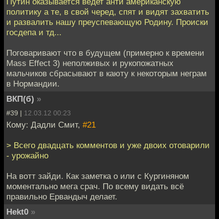
Путин оказывается ведет анти американскую
политику а те, в свой черед, спят и видят захватить
и развалить нашу преуспевающую Родину. Происки
госдепа и тд...
Поговаривают что в будущем (примерно к времени
Mass Effect 3) неполживых и рукопожатных
мальчиков сбрасывают в каюту к некоторым неграм
в Нормандии.
ВКП(б)
»
#39 |
12.03.12 00:23
Кому: Дадли Смит,
#21
> Всего двадцать комментов и уже двоих отоварили
- урожайно
На вотт зайди. Как заметка о или с Кургиняном
моментально мега срач. По всему видать всё
правильно Ервандыч делает.
Hekt0
»