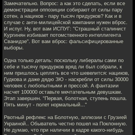
Замечательно. Вопрос: а как это сделать, если все
демонстрации оппозиции собирают от силы пару
сотен, а нациков - пару тысяч придурков? Как и в
случае с анти-милицейской кампании нужен вброс.
И испуг. Ну, вот вам ИСПУГ: "Страшный сталинист
Кургинян избивает потомственного интеллигента
Сванидзе". Вот вам вброс: фальсифицированные
выборы.
Одна только деталь: поскольку либералы сами по
себе и тысячу придурков вряд ли был собрали, к
ним пришлось цеплять все что шевелится: нациков,
Гудкова и даже дядю ЗЮ - наскребли от силы 30000
человек с любопытными и прессой. А фантазии
насчет 100000 оставьте мечтательным девушкам.
Этап завершен. "Первая, болотная, ступень пошла.
Пять минут - полет нормальный..."
Рвотный рефлекс на Болотную, аллюзии с Грузией
Украиной.. Обыватель честно пошел на Поклонную.
Не думаю, что при наличии в кадре какого-нибудь