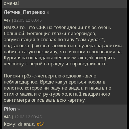
смена!
Лётчик_Петренко
»
#47 |
12.03.12 00:45
ИМХО-то, что СЕК на телевидении-плюс очень
большой. Бегающие глазки либероидов,
аргументация в спорах по типу "сам дурак!",
подтасовка фактов с ловкостью шулера-паралитика
набила такую оскомину, что и итоги голосования за
Кургиняна оправданы желанием людей поверить
человеку с верой в правду и справедливость.
Поиски трёх-с-четвертью-ходовок - дело
неблагодарное. Вроде как упереться носом в
полотно, которое ни разу не видел, и начать по
стилю мазка и структуре холста 1 квадратного
сантиметра описывать всю картину.
Pifon
»
#48 |
12.03.12 00:45
Кому: drianuz,
#14