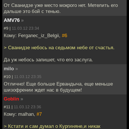
От Сванидзе уже место мокрого нет. Метелить его
дальше это бой с тенью.
AMV76
»
#9 |
11.03.12 23:34
Кому: Ferganec_iz_Belgii,
#6
> Сванидзе небось на седьмом небе от счастья.
Да уж небось запишет, что его заслуга.
milo
»
#10 |
11.03.12 23:35
Отлично! Еще больше Ервандыча, еще меньше
шизофрении ждет нас в будущем!
Goblin
»
#11 |
11.03.12 23:36
Кому: malhan,
#7
> Кстати и сам думал о Кургиняне,и никак