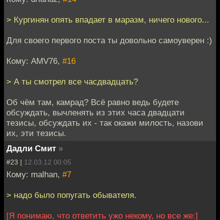
> Кургинян опять впадает в маразм, ничего нового...
Для своего первого поста ты довольно самоуверен :)
Кому: AMV76,
#16
> А ты смотрел все часдвадцать?
Об чём там, камрад? Всё равно ведь будете
обсуждать, вычленять из этих часа двадцати
тезисы, обсуждать их - так окажи милость, назови
их, эти тезисы.
Дадли Смит
»
#23 |
12.03.12 00:05
Кому: malhan,
#7
> надо было попугать обывателя.
[Я понимаю, что ответить ужо некому, но все же:]