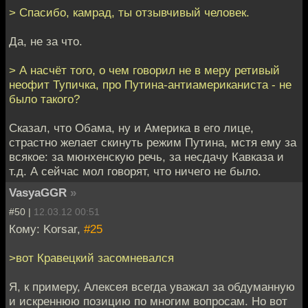
> Спасибо, камрад, ты отзывчивый человек.
Да, не за что.
> А насчёт того, о чем говорил не в меру ретивый
неофит Тупичка, про Путина-антиамериканиста - не
было такого?
Сказал, что Обама, ну и Америка в его лице,
страстно желает скинуть режим Путина, мстя ему за
всякое: за мюнхенскую речь, за несдачу Кавказа и
т.д. А сейчас мол говорят, что ничего не было.
VasyaGGR
»
#50 |
12.03.12 00:51
Кому: Korsar,
#25
>вот Кравецкий засомневался
Я, к примеру, Алексея всегда уважал за обдуманную
и искреннюю позицию по многим вопросам. Но вот