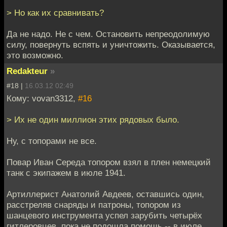
> Но как их сравнивать?
Да не надо. Не с чем. Остановить непреодолимую
силу, повернуть вспять и уничтожить. Оказывается,
это возможно.
Redakteur
»
#18 |
16.03.12 02:49
Кому: vovan3312,
#16
> Их не один миллион этих рядовых было.
Ну, с топорами не все.
Повар Иван Середа топором взял в плен немецкий
танк с экипажем в июле 1941.
Артиллерист Анатолий Авдеев, оставшись один,
расстреляв снаряды и патроны, топором из
шанцевого инструмента успел зарубить четырёх
гитлеровцев, пока не подошла помощь -- в июле