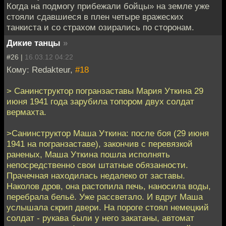
Когда на подмогу прибежали бойцы» на земле уже
стояли сдавшиеся в плен четыре вражеских
танкиста и со страхом озирались по сторонам.
Дикие танцы
»
#26 |
16.03.12 04:22
Кому: Redakteur,
#18
> Санинструктор погранзаставы Мария Уткина 29
июня 1941 года зарубила топором двух солдат
вермахта.
>Санинструктор Маша Уткина: после боя (29 июня
1941 на погранзаставе), закончив с перевязкой
раненых, Маша Уткина пошла исполнять
непосредственно свои штатные обязанности.
Прачечная находилась недалеко от заставы.
Наколов дров, она растопила печь, наносила воды,
перебрала бельё. Уже рассветало. И вдруг Маша
услышала скрип двери. На пороге стоял немецкий
солдат - рукава были у него закатаны, автомат