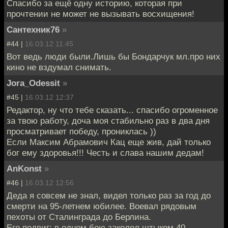
Спасибо за ещё одну историю, которая при
прочтении не может не вызывать восхищения!
Сантехник76
»
#44 |
16.03.12 11:45
Вот ведь люди были.Лишь бы Бондарчук мл.про них
кино не вздумал снимать.
Jora_Odessit
»
#45 |
16.03.12 12:37
Редактор, ну что тебе сказать... спасибо огроменное
за твою работу, доча моя стабильно раз в два дня
просматривает победу, прониклась ))
Если Максим Абрамович Кац еще жив, дай только
бог ему здоровья!!! Честь и слава нашим дедам!
AnKonst
»
#46 |
16.03.12 12:56
Деда я совсем не знал, видел только раз за год до
смерти на 95-летнем юбилее. Воевал рядовым
пехоты от Сталинграда до Берлина.
Его подвиг: в одном бою заколол штыком 40