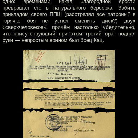
одно: временами накал благородной ярости
превращал его в натурального берсерка. Забить
прикладом своего ППШ (расстрелял все патроны? в
горячке боя не успел сменить диск?) двух
«сверхчеловеков», причём настолько убедительно,
что присутствующий при этом третий враг поднял
руки — непростым воином был боец Кац.