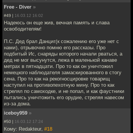
Free - Diver
»
#49 |
16.03.12 16:02
Надеюсь он еще жив, вечная память и слава
освободителям!
П.С. Дед брал Данциг(к сожалению его уже нет с
нами), отрывочно помню его рассказы. Про
подбитый Ис, снаряды которого начали рваться, а
дед не мог высунутся, лежа в маленькой канаве
метрах в пятнадцати. Про то как он уничтожил
немецкого наблюдателя замаскированного в стогу
сена. Про то как на рекогносцировке товарищ
наступил на противопехотную мину. Про то как
стрелял по самоходке, и не попал, и как фаустники
пытались уничтожить его орудие, стреляя навесом
из-за дома.
iceboy959
»
#50 |
16.03.12 17:24
Кому: Redakteur,
#18