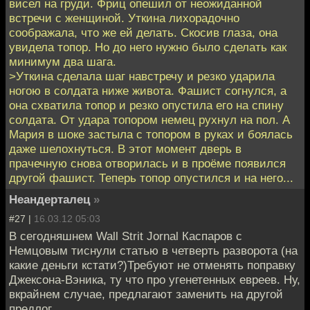
висел на груди. Фриц опешил от неожиданной
встречи с женщиной. Уткина лихорадочно
соображала, что же ей делать. Скосив глаза, она
увидела топор. Но до него нужно было сделать как
минимум два шага.
>Уткина сделала шаг навстречу и резко ударила
ногою в солдата ниже живота. Фашист согнулся, а
она схватила топор и резко опустила его на спину
солдата. От удара топором немец рухнул на пол. А
Мария в шоке застыла с топором в руках и боялась
даже шелохнуться. В этот момент дверь в
прачечную снова отворилась и в проёме появился
другой фашист. Теперь топор опустился и на него...
Неандерталец
»
#27 |
16.03.12 05:03
В сегодняшнем Wall Strit Jornal Каспаров с
Немцовым тиснули статью в четверть разворота (на
какие деньги кстати?)Требуют не отменять поправку
Джексона-Вэника, ту что про угенетенных евреев. Ну,
вкрайнем случае, предлагают заменить на другой
предлог.