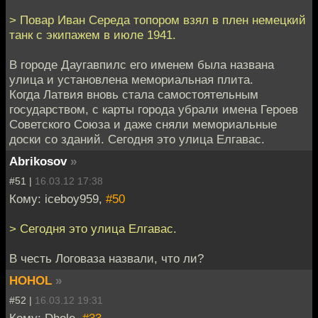
> Повар Иван Середа топором взял в плен немецкий
танк с экипажем в июле 1941.
В городе Даугавпилс его именем была названа
улица и установлена мемориальная плита.
Когда Латвия вновь стала самостоятельным
государством, с карты города убрали имена Героев
Советского Союза и даже сняли мемориальные
доски со зданий. Сегодня это улица Елгавас.
Abrikosov
»
#51 |
16.03.12 17:38
Кому: iceboy959,
#50
> Сегодня это улица Елгавас.
В честь Логоваза назвали, что ли?
HOHOL
»
#52 |
16.03.12 19:31
Кому: Dhole,
#33