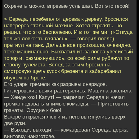
Охренеть можно, впревые услышал. Вот это герой!
> Середа, перебегая от дерева к дереву, бросился
наперерез стальной махине. Хотел стрелять, но
решил, что это бесполезно. И в тот же миг («Откуда
только ловкость взялась», — говорил после)
прыгнул на танк. Дальше все произошло, очевидно,
тоже машинально. Выхватил из-за пояса увесистый
топор и, размахнувшись, со всей силы рубанул по
стволу пулемета. Вслед за этим бросил на
смотровую щель кусок брезента и забарабанил
обухом по броне.
Его удары гремели как разрывы снарядов.
Гитлеровские вояки растерялись. Машина заюлила.
— Хенде хох! Капут! — закричал Середа и начал
громко подавать мнимые команды: — Приготовить
гранаты. Орудие к бою!
Вскоре открылся люк и из него вытянулись вверх
две руки.
— Выходи, выходи! — командовал Середа, держа
винтовку наизготове.