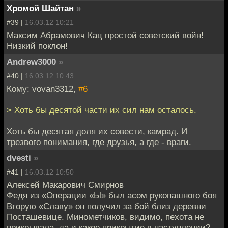
Хромой Шайтан
»
#39 |
16.03.12 10:21
Максим Абрамович Кац простой советский войн!
Низкий поклон!
Andrew3000
»
#40 |
16.03.12 10:43
Кому: vovan3312,
#6
> Хоть бы десятой части их сил нам осталось.
Хоть бы десятая доля их совести, камрад. И
трезвого понимания, где друзья, а где - враги.
dvesti
»
#41 |
16.03.12 10:50
Алексей Макарович Смирнов
Федя из «Операции «Ы» был асом рукопашного боя
Вторую «Славу» он получил за бой близ деревни
Посташевице. Минометчиков, видимо, пехота не
прикрывала, да и какое прикрытие в наступлении?