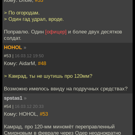
> По огородам.
> Один гад удрал, вроде.
Поправлю. Один
[офицер]
и более двух десятков
солдат.
HOHOL
»
#53 |
16.03.12 19:50
Кому: AidarM,
#48
> Камрад, ты не шутишь про 120мм?
Возможно имелось ввиду на подручных средствах?
spstas1
»
#54 |
16.03.12 20:33
Кому: HOHOL,
#53
Камрад, про 120-мм миномёт переправленный
Смирновым в феврале через Одер неоднократно