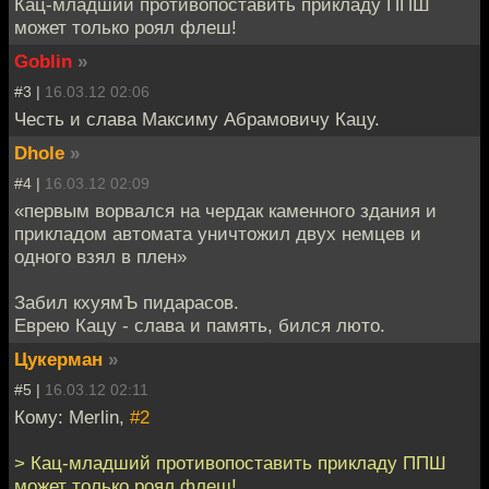
Кац-младший противопоставить прикладу ППШ
может только роял флеш!
Goblin
»
#3 |
16.03.12 02:06
Честь и слава Максиму Абрамовичу Кацу.
Dhole
»
#4 |
16.03.12 02:09
«первым ворвался на чердак каменного здания и
прикладом автомата уничтожил двух немцев и
одного взял в плен»
Забил кхуямЪ пидарасов.
Еврею Кацу - слава и память, бился люто.
Цукерман
»
#5 |
16.03.12 02:11
Кому: Merlin,
#2
> Кац-младший противопоставить прикладу ППШ
может только роял флеш!