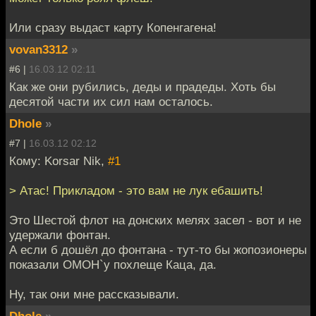
Или сразу выдаст карту Копенгагена!
vovan3312
»
#6 |
16.03.12 02:11
Как же они рубились, деды и прадеды. Хоть бы
десятой части их сил нам осталось.
Dhole
»
#7 |
16.03.12 02:12
Кому: Korsar Nik,
#1
> Атас! Прикладом - это вам не лук ебашить!
Это Шестой флот на донских мелях засел - вот и не
удержали фонтан.
А если б дошёл до фонтана - тут-то бы жопозионеры
показали ОМОН`у похлеще Каца, да.
Ну, так они мне рассказывали.
Dhole
»