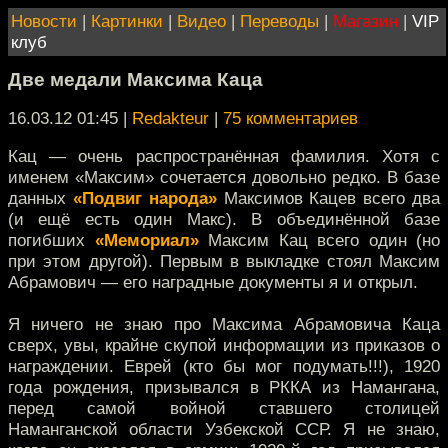
Новости
|
Картинки
|
Видео
|
Переводы
|
Магазин
|
VIP
клуб
Две медали Максима Каца
16.03.12 01:45
|
Redakteur
|
75 комментариев
Кац — очень распространённая фамилия. Хотя с
именем «Максим» сочетается довольно редко. В базе
данных
«Подвиг народа»
Максимов Кацев всего два
(и ещё есть один Макс). В объединённой базе
погибших
«Мемориал»
Максим Кац всего один (но
при этом другой). Первым в выкладке стоял Максим
Абрамович — его наградные документы я и открыл.
Я ничего не знаю про Максима Абрамовича Каца
сверх, увы, крайне скупой информации из приказов о
награждении. Еврей (кто бы мог подумать!!!), 1920
года рождения, призывался в РККА из Намангана,
перед самой войной ставшего столицей
Наманганской области Узбекской ССР. Я не знаю,