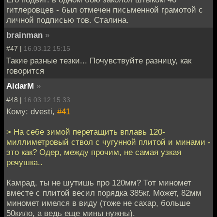
гитлеровцев - был отмечен письменной грамотой с
личной подписью тов. Сталина.
brainman
»
#47 |
16.03.12 15:15
Такие разные тезки... Почувствуйте разницу, как
говорится
AidarM
»
#48 |
16.03.12 15:33
Кому: dvesti,
#41
> На себе зимой перетащить вплавь 120-
миллиметровый ствол с чугунной плитой и минами -
это как? Одер, между прочим, не самая узкая
речушка..
Камрад, ты не шутишь про 120мм? Тот миномет
вместе с плитой весил порядка 385кг. Может, 82мм
миномет имелся в виду (тоже не сахар, больше
50кило, а ведь еще мины нужны).