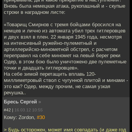
Вновь была немецкая атака, рукопашный и - скупые
строки в наградном листе:
«Товарищ Смирнов с тремя бойцами бросился на
немцев и лично из автомата убил трех гитлеровцев
и двух взял в плен. 22 января 1945 года, несмотря
на интенсивный ружейно-пулеметный и
артиллерийско-минометной обстрел, с расчетом
переправил на себе миномет на левый берег реки
Одер, в этом бою было уничтожено две пулеметные
точки и двадцать гитлеровцев».
На себе зимой перетащить вплавь 120-
миллиметровый ствол с чугунной плитой и минами -
это как? Одер, между прочим, не самая узкая
речушка..
Бресь Сергей
»
#42 |
16.03.12 10:55
Кому: Zordon,
#30
> Будь осторожен, может имя совпадать (и даже год