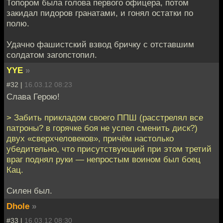
Топором была голова первого офицера, потом
закидал пидоров гранатами, и гонял остатки по
полю.
Удачно фашистский взвод бричку с отставшим
солдатом загопстопил.
YYE
»
#32 |
16.03.12 08:23
Слава Герою!
> Забить прикладом своего ППШ (расстрелял все
патроны? в горячке боя не успел сменить диск?)
двух «сверхчеловеков», причём настолько
убедительно, что присутствующий при этом третий
враг поднял руки — непростым воином был боец
Кац.
Силен был.
Dhole
»
#33 |
16.03.12 08:30