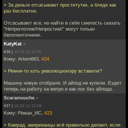
> За деньги отсасывают проститутки, а бляди как
раз бесплатно.
Отсасывают все, но найти в себе смелость сказать
"Непроглотим!Непростим!" могут только
белоленточники.
KatyKat
»
#36 |
16.03.12 12:55
Кому: Artem663,
#24
> Ремня-то хоть революционэру вставили?
Машину новую отобрали. И айпод не купили. Ездит
теперь на работу на метро и как лох без айпода.
Scaramouche
»
#37 |
16.03.12 12:59
Кому: Роман_ИС,
#23
> Камрад, американцы всё правильно делают, если