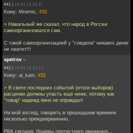
#41 |
16.03.12 13:11
Кому: Mnemic,
#31
> Навальный же сказал, что народ в России
самоорганизовался сам.
С такой самоорганизацией у "совдепа" никаких денег
не хватит!!!
spetrov
»
#42 |
16.03.12 13:12
Кому: al_kam,
#32
> В свете последних событий (итоги выборов)
расценки должны упасть еще ниже, потому как
"товар" надежд явно не оправдал!
На мой взгляд, говорить в прошедшем времени
несколько преждевременно.
РБК сегодня: Лидеры протестного движения...