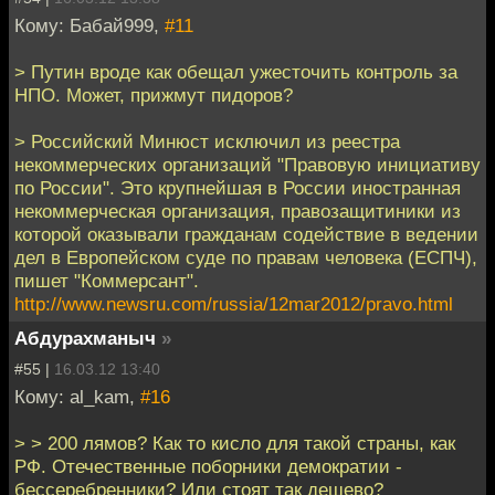
Кому: Бабай999,
#11
> Путин вроде как обещал ужесточить контроль за
НПО. Может, прижмут пидоров?
> Российский Минюст исключил из реестра
некоммерческих организаций "Правовую инициативу
по России". Это крупнейшая в России иностранная
некоммерческая организация, правозащитиники из
которой оказывали гражданам содействие в ведении
дел в Европейском суде по правам человека (ЕСПЧ),
пишет "Коммерсант".
http://www.newsru.com/russia/12mar2012/pravo.html
Абдурахманыч
»
#55 |
16.03.12 13:40
Кому: al_kam,
#16
> > 200 лямов? Как то кисло для такой страны, как
РФ. Отечественные поборники демократии -
бессеребренники? Или стоят так дешево?