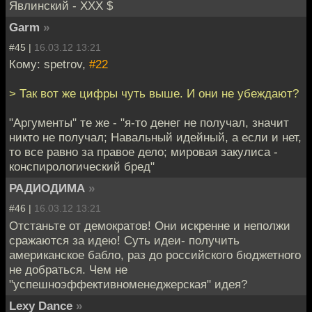
Явлинский - ХХХ $
Garm
»
#45 |
16.03.12 13:21
Кому: spetrov,
#22
> Так вот же цифры чуть выше. И они не убеждают?
"Аргументы" те же - "я-то денег не получал, значит
никто не получал; Навальный идейный, а если и нет,
то все равно за правое дело; мировая закулиса -
конспирологический бред"
РАДИОДИМА
»
#46 |
16.03.12 13:21
Отстаньте от демократов! Они искренне и неполжи
сражаются за идею! Суть идеи- получить
американское бабло, раз до российского бюджетного
не добраться. Чем не
"успешноэффективноменеджерская" идея?
Lexy Dance
»