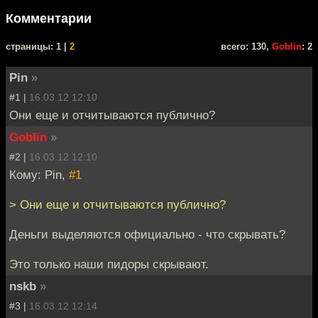
Комментарии
cтраницы: 1 |
2
всего: 130,
Goblin
: 2
Pin
»
#1 |
16.03.12 12:10
Они еще и отчитываются публично?
Goblin
»
#2 |
16.03.12 12:10
Кому: Pin,
#1
> Они еще и отчитываются публично?
Деньги выделяются официально - что скрывать?
Это только наши пидоры скрывают.
nskb
»
#3 |
16.03.12 12:14