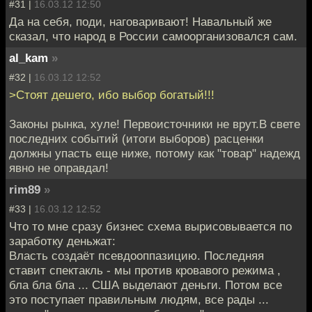
#31 |
16.03.12 12:50
Да на себя, поди, наговаривают! Навальный же
сказал, что народ в России самоорганизовался сам.
al_kam
»
#32 |
16.03.12 12:52
>Стоят дешего, ибо выбор богатый!!!
Законы рынка, хуле! Первоисточники не врут.В свете
последних событий (итоги выборов) расценки
должны упасть еще ниже, потому как "товар" надежд
явно не оправдал!
rim89
»
#33 |
16.03.12 12:52
Что то мне сразу бизнес схема вырисовывается по
заработку деньжат:
Власть создаёт псевдооппазицию. Последняя
ставит спектакль - мы против кровавого режима ,
бла бла бла ... США выделают деньги. Потом все
это поступает правильным людям, все рады ...