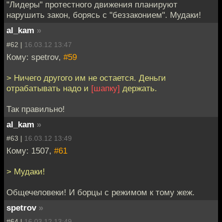
"Лидеры" протестного движения планируют
нарушить закон, борясь с "беззаконием". Мудаки!
al_kam
»
#62 |
16.03.12 13:47
Кому: spetrov,
#59
> Ничего другого им не остается. Деньги
отрабатывать надо и
[шапку]
держать.
Так правильно!
al_kam
»
#63 |
16.03.12 13:49
Кому: 1507,
#61
> Мудаки!
Общечеловеки! И борцы с режимом к тому жеж.
spetrov
»
#64 |
16.03.12 13:49