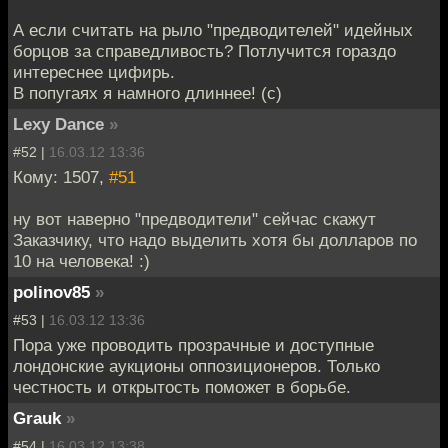
А если считать на рыло "предводителей" идейных
борцов за справедливость? Потлучится гораздо
интереснее цифирь.
В попугаях я намного длиннее! (с)
Lexy Dance
»
#52 |
16.03.12 13:36
Кому: 1507,
#51
ну вот наверно "предводители" сейчас скажут
Заказчику, что надо выделить хотя бы долларов по
10 на человека! :)
polinov85
»
#53 |
16.03.12 13:36
Пора уже проводить прозрачные и доступные
лондонские аукционы оппозиционеров. Только
честность и открытость поможет в борьбе.
Grauk
»
#54 |
16.03.12 13:38