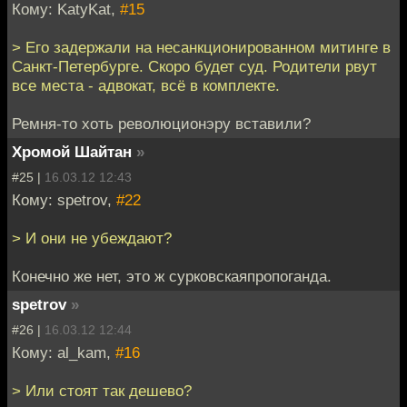
Кому: KatyKat,
#15
> Его задержали на несанкционированном митинге в
Санкт-Петербурге. Скоро будет суд. Родители рвут
все места - адвокат, всё в комплекте.
Ремня-то хоть революционэру вставили?
Хромой Шайтан
»
#25 |
16.03.12 12:43
Кому: spetrov,
#22
> И они не убеждают?
Конечно же нет, это ж сурковскаяпропоганда.
spetrov
»
#26 |
16.03.12 12:44
Кому: al_kam,
#16
> Или стоят так дешево?