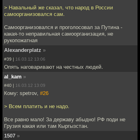
> Навальный же сказал, что народ в России
самоорганизовался сам.
Самоорганизовался и проголосовал за Путина -
какая-то неправильная самоорганизация, не
рукопожатная
Alexanderplatz
»
#39 |
16.03.12 13:06
Опять наговаривают на честных людей.
al_kam
»
#40 |
16.03.12 13:09
Кому: spetrov,
#26
> Всем платить и не надо.
Все равно мало! За державу абыдно! РФ поди не
Грузия какая или там Кыргызстан.
1507
»