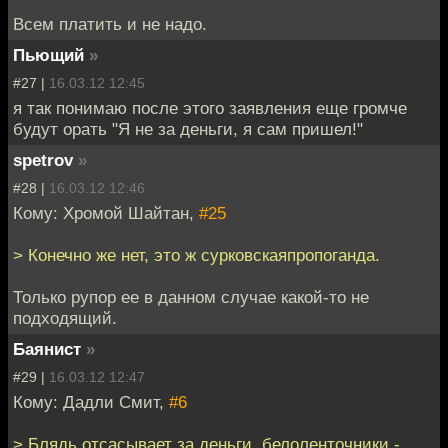
Всем платить и не надо.
Пьющий
»
#27 |
16.03.12 12:45
я так понимаю после этого заявления еще громче
будут орать "Я не за деньги, я сам пришел!"
spetrov
»
#28 |
16.03.12 12:46
Кому: Хромой Шайтан,
#25
> Конечно же нет, это ж сурковскаяпропоганда.
Только рупор ее в данном случае какой-то не
подходящий.
Баянист
»
#29 |
16.03.12 12:47
Кому: Дадли Смит,
#6
> Блядь отсасывает за деньги, белоленточники -