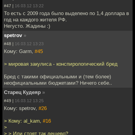
#47 |
16.03.12 13:22
То есть с 2009 года было выделено по 1,4 доллара в
год на каждого жителя РФ.
Негусто. Жадины :)
spetrov
»
#48 |
16.03.12 13:23
Кому: Garm,
#45
> мировая закулиса - конспирологический бред
Бред с такими официальными и (тем более)
неофициальными бюджетами? Ничего себе..
Старец Кудеяр
»
#49 |
16.03.12 13:25
Кому: spetrov,
#26
> Кому: al_kam,
#16
>
> > Или стоят так дешево?