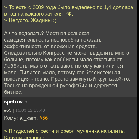
> То есть с 2009 года было выделено по 1,4 доллара
в год на каждого жителя РФ.
> Негусто. Жадины :)
А что поделать? Местная сельская
самодеятельность неспособна показать
эффективность от вложения средств.
Следовательно Конгресс не может выделить много
больше, потому как лоббисты мало откатывают.
Лоббисты мало откатывают, потому как пилится
мало. Пилится мало, потому как бессистемная
попозиция - говно. Просто замкнутый круг какой-то.
Только на врожденной русофобии и держится
бизнес.
spetrov
»
#59 |
16.03.12 13:43
Кому: al_kam,
#56
> Пиздюлей огрести и ореол мученика напялить.
Клоуны дешовые.