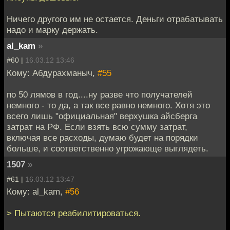
Ничего другого им не остается. Деньги отрабатывать
надо и марку держать.
al_kam
»
#60 |
16.03.12 13:46
Кому: Абдурахманыч,
#55
по 50 лямов в год....ну разве что получателей
немного - то да, а так все равно немного. Хотя это
всего лишь "официальная" верхушка айсберга
затрат на РФ. Если взять всю сумму затрат,
включая все расходы, думаю будет на порядки
больше, и соответственно угрожающе выглядеть.
1507
»
#61 |
16.03.12 13:47
Кому: al_kam,
#56
> Пытаются реабилитироваться.