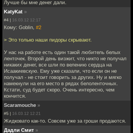
Лучше бы мне денег дали.
KatyKat
»
#4 |
16.03.12 12:17
Кому: Goblin,
#2
> Это только наши пидоры скрывают.
У нас на работе есть один такой любитель белых
ленточек. Второй день визжит, что никто не получал
никаких денег, все шли по велению сердца на
Исаакиевскую. Ему уже сказали, что если он не
получал - не стоит говорить за других. Ну и мягко
намекнули на его место в рядах белоленточных.
Кстати, суд будет скоро. Очень интересно, чем
кончится.
Scaramouche
»
#5 |
16.03.12 12:21
Жидковато как-то. Совсем уже за гроши продаются.
Дадли Смит
»