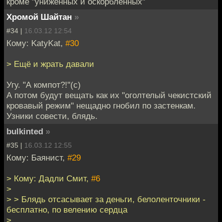
кроме "униженных и оскорбленных"
Хромой Шайтан
»
#34 |
16.03.12 12:54
Кому: KatyKat,
#30
> Ещё и жрать давали
Угу. "А компот?!"(с)
А потом будут вещать как их "оголтелый чекистский
кровавый режим" нещадно гнобил по застенкам.
Узники совести, блядь.
bulkinted
»
#35 |
16.03.12 12:55
Кому: Баянист,
#29
> Кому: Дадли Смит,
#6
>
> > Блядь отсасывает за деньги, белоленточники -
бесплатно, по велению сердца
>