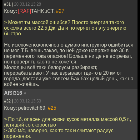
#31 |
20.03.12 13:28
Кому:
[RAF]
TAHKuCT,
#27
> Может ты массой ошибся? Просто энергия такого
осколка всего 22.5 Дж. Да и потеряет он эту энергию
быстро.
Не исключено,конечно,но думаю инструктор ошибиться
не мог. Т.Б. вещь такая, по ней даже напряжение 36 в
переменного тока опасное! Больше нигде не встречал,
но проверять как-то не хочется.
Молодцы всё таки белорусы разбирают,
перерабатывают. У нас взрывают где-то в 20 км от
города, достали уже совсем.Бах,бах целый день, как на
войне живёшь.
AISI316
»
#32 |
20.03.12 13:53
Кому: petrovitch69,
#25
> По т.б. опасен для жизни кусок металла массой 0,5 г.,
летящий со скоростью
> 300 м/с, наверно, как-то так и считают радиус
поражения.