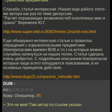
"Гранатная арифметика".
Спасибо, статья интересная. Нашел еще работу этого-
же автора как раз по теме дискуссии:
"Расчет поражающих возможностей осколочных мин и
гранат" Веремеев Ю.Г.
http://www.saper.etel.ru:8082/mines-2/razlet-osk.html
Еще обнаружил интересную статью о правилах
обращения с взрывоопасными предметами
(боеприпасами времен ВОВ и т.п.) на которые можно
случайно наткнуться на наших полях. Статья сделана
очень добротно. С подробным описанием боеприпасов
которые чаще всего попадаются поисковикам, и их
основных принципов действия.
http://www.duga31.ru/opasnie_nahodki.htm
DUM
»
#42 |
21.03.12 22:18
Кому: Onepamop,
#5
> Это не мне! Там автор по ссылке указан.