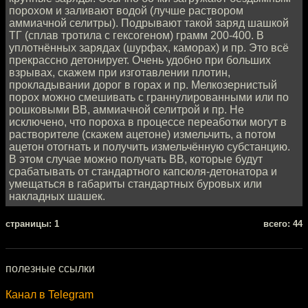
порохом и заливают водой (лучше раствором
аммиачной селитры). Подрывают такой заряд шашкой
ТГ (сплав тротила с гексогеном) грамм 200-400. В
уплотнённых зарядах (шурфах, каморах) и пр. Это всё
прекрассно детонирует. Очень удобно при больших
взрывах, скажем при изготавлении плотин,
прокладывании дорог в горах и пр. Мелкозернистый
порох можно смешивать с граннулированными или по
рошковыми ВВ, аммиачной селитрой и пр. Не
исключено, что пороха в процессе переаботки могут в
растворителе (скажем ацетоне) измельчить, а потом
ацетон отогнать и получить измельчённую субстанцию.
В этом случае можно получать ВВ, которые будут
срабатывать от стандартного капсюля-детонатора и
умещаться в габариты стандартных буровых или
накладных шашек.
cтраницы: 1
всего: 44
полезные ссылки
Канал в Telegram