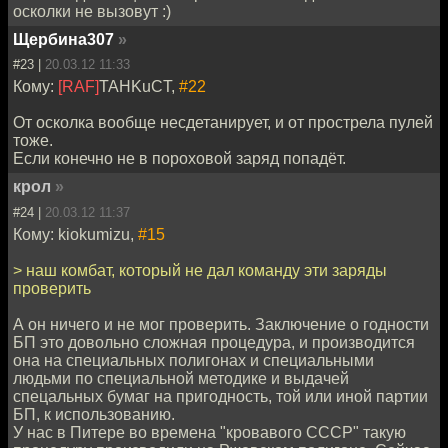
осколки не вызовут :)
Щербина307
»
#23 |
20.03.12 11:33
Кому:
[RAF]
TAHKuCT,
#22
От осколка вообще несдетанирует, и от прострела пулей
тоже.
Если конечно не в пороховой заряд попадёт.
крол
»
#24 |
20.03.12 11:37
Кому: kiokumizu,
#15
> наш комбат, который не дал команду эти заряды
проверить
А он ничего и не мог проверить. Заключение о годности
БП это довольно сложная процедура, и производится
она на специальных полигонах и специальными
людьми по специальной методике и выдачей
спецальных бумаг на пригодность, той или иной партии
БП, к использованию.
У нас в Питере во времена "кровавого СССР" такую