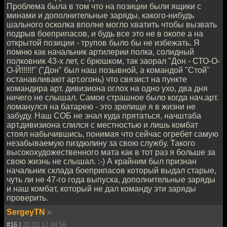
Проблема была в том что на позиции были ящики с
минами и дополнительные заряды, какого-нибудь
шального осколка вполне могло хватить чтобы вызвать
подрыв боеприпасов, и будь все это не в окопе а на
открытой позиции - трупов было бы не избежать. Я
помню как начальник артилерии полка, солидный
полковник 43-х лет, с брюшком, так заорал "Дон - СТО-О-
О-Й!!!!!!" ("Дон" был наш позывной, а командой "Стой"
останавливают арт.огонь) что связист на пункте
командира арт. дивизиона оглох на одно ухо, два дня
ничего не слышал. Самое страшное было когда нач.арт.
ломанулся на батарею - это зрелище я в жизни не
забуду. Наш СОБ не знал куда прятаться, начштаба
арт.дивизиона слился с местностью и лишь комбат
стоял набычившись, понимая что сейчас огребет самую
незабываемую пиздюлину за свою службу. Такого
высокохудожественного мата как в тот раз я больше за
свою жизнь не слышал. :-) А крайним был признан
начальник склада боеприпасов который выдал старые,
чуть ли не 47-го года выпуска, дополнительные заряды
и наш комбат, который не дал команду эти заряды
проверить.
SergeyTN
»
#16 |
20.03.12 04:56