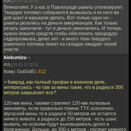
#14 |
20.03.12 01:33
Впечатляет. У а нас в Павлограде ракеты утилизируют.
Твердое топливо собираются вымывать и из него вв
для шахт и карьеров делать. Вот только одно но -
ракеты резались на деньги американцев. Как только
резать закончили - тут и деньги закончились. И теперь
нужно немало средств чтобы обеспечить процедуру
гидроразмыва, денег нет - и много тонн твердого
ракетного топлива лежит на складах ожидает своей
участи.
kiokumizu
»
#15 |
20.03.12 02:51
Кому: OutSidEr,
#12
> Камрад, как полный профан в военном деле,
интересуюсь - чо там за мины такие, что в радиусе 300
метров накрывают все?
120-мм мина, такими стреляют 120-мм полковые
минометы, если правильно помню ТТХ осколочно-
фугасной мины то в радиусе 50 метров не остается
ничего живого, в радиусе до 250 метров - есть шанс
выжить, но осколки будут выковыривать долго и
болезненно. Дальше, до 300-х метров - посечет немного.