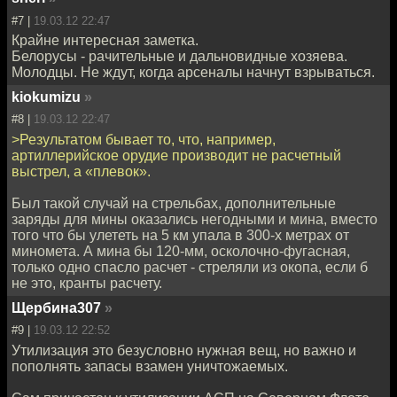
#7 |
19.03.12 22:47
Крайне интересная заметка.
Белорусы - рачительные и дальновидные хозяева.
Молодцы. Не ждут, когда арсеналы начнут взрываться.
kiokumizu
»
#8 |
19.03.12 22:47
>Результатом бывает то, что, например,
артиллерийское орудие производит не расчетный
выстрел, а «плевок».
Был такой случай на стрельбах, дополнительные
заряды для мины оказались негодными и мина, вместо
того что бы улететь на 5 км упала в 300-х метрах от
миномета. А мина бы 120-мм, осколочно-фугасная,
только одно спасло расчет - стреляли из окопа, если б
не это, кранты расчету.
Щербина307
»
#9 |
19.03.12 22:52
Утилизация это безусловно нужная вещ, но важно и
пополнять запасы взамен уничтожаемых.