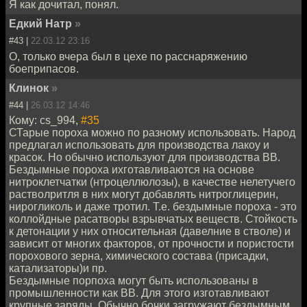
Я как дочитал, понял.
Едкий Натр
»
#43 |
22.03.12 23:16
О, только вчера был в цехе по расснаряжению
боеприпасов.
Клинок
»
#44 |
26.03.12 14:46
Кому: cs_994,
#35
СТарые пороха можно по разному использовать. Народ
предлагал использовать для производства лакоу и
красок. Но обычно используют для производства ВВ.
Бездымные пороха ихготавливаются на основе
нитроклетчатки (нтроцеллюлозы), в качестве нелетучего
растволритля в них могут добавлять нитроглицерин,
нирогликоль и даже тротил. Т.е. бездымные пороха - это
коллойдные расатворы взрывчатых веществ. Стойкость
к детонации у них относительная (давелние в стволе) и
зависит от многих факторов, от прочности и пористости
порохового зерна, химического состава (присадки,
катализаторы)и пр.
Бездымные порпоха могут быть использованы в
промышленности как ВВ. Для этого изготавливают
крупные заряды. Обычно бочки загружают бездымным