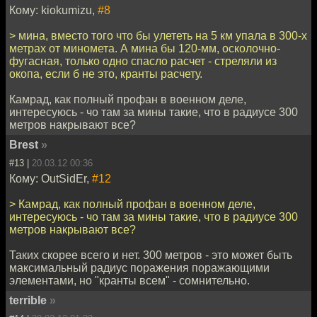
Кому: kiokumizu,
#8
> мина, вместо того что бы улететь на 5 км упала в 300-х
метрах от миномета. А мина бы 120-мм, осколочно-
фугасная, только одно спасло расчет - стреляли из
окопа, если б не это, кранты расчету.
Камрад, как полный профан в военном деле,
интересуюсь - чо там за мины такие, что в радиусе 300
метров накрывают все?
Brest
»
#13 |
20.03.12 00:36
Кому: OutSidEr,
#12
> Камрад, как полный профан в военном деле,
интересуюсь - чо там за мины такие, что в радиусе 300
метров накрывают все?
Таких скорее всего и нет. 300 метров - это может быть
максимальный радиус поражения поражающими
элементами, но "кранты всем" - сомнительно.
terrible
»