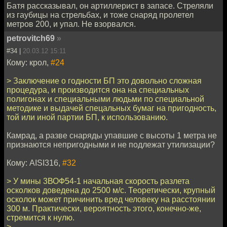
Батя рассказывал, он артиллерист в запасе. Стреляли
из гаубицы на стрельбах, и тоже снаряд пролетел
метров 200, и упал. Не взорвался.
petrovitch69
»
#34 |
20.03.12 15:11
Кому: крол,
#24
> Заключение о годности БП это довольно сложная
процедура, и производится она на специальных
полигонах и специальными людьми по специальной
методике и выдачей спецальных бумаг на пригодность,
той или иной партии БП, к использованию.
Камрад, а разве снаряды упавшие с высоты 1 метра не
признаются непригодными и не подлежат утилизации?
Кому: AISI316,
#32
> У мины 3ВОФ54-1 начальная скорость разлета
осколков доведена до 2500 м/с. Теоретически, крупный
осколок может причинить вред человеку на расстоянии
300 м. Практически, вероятность этого, конечно-же,
стремится к нулю.
>