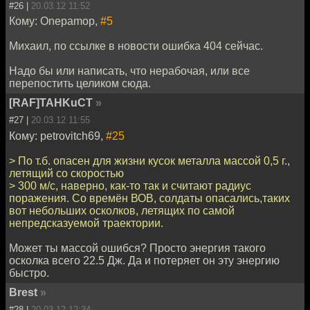
#26 |
20.03.12 11:52
Кому: Onepamop,
#5
Михаил, по ссылке в новости ошибка 404 сейчас.
Надо бы или написать, что нерабочая, или все
перепостить целиком сюда.
[RAF]TAHKuCT
»
#27 |
20.03.12 11:55
Кому: petrovitch69,
#25
> По т.б. опасен для жизни кусок металла массой 0,5 г.,
летящий со скоростью
> 300 м/с, наверно, как-то так и считают радиус
поражения. Со времён ВОВ, солдаты опасались,таких
вот небольших осколков, летящих по самой
непредсказуемой траектории.
Может ты массой ошибся? Просто энергия такого
осколка всего 22.5 Дж. Да и потеряет он эту энергию
быстро.
Brest
»
#28 |
20.03.12 12:34