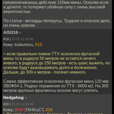
преувеличиваешь действие 120мм мины. Осколки если
и долетят, то потеряют убойную силу с очень высокой
вероятностью.
По статье - молодцы белорусы. Трудное и опасное дело,
но очень нужное.
AISI316
»
#19 |
20.03.12 09:40
Кому: kiokumizu,
#15
> если правильно помню ТТХ осколочно-фугасной
мины то в радиусе 50 метров не остается ничего
живого, в радиусе до 250 метров - есть шанс выжить, но
осколки будут выковыривать долго и болезненно.
Дальше, до 300-х метров - посечет немного.
Самая эффективная осколочно-фугасная мина 120 мм:
3ВОФ54-1. Радиус поражения по ТТХ - 6600 м2. На 300
метров крупные фрагменты вполне могут улететь.
Hedgehog
»
#20 |
20.03.12 09:49
Кому:
[RAF]
TAHKuCT,
#18