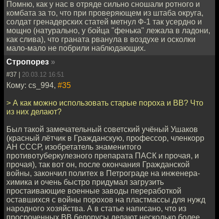
Помню, как у нас в отряде сильно сношали ротного и
комбата за то, что при проверяющем из штаба округа,
солдат гренадерских статей метнул Ф-1 так усердно и
мощно (натурально, у бойца "фенька" лежала в ладони,
как слива), что граната рванула в воздухе и осколки
мало-мало не побрили наблюдающих.
Стропорез
»
#37 |
20.03.12 16:51
Кому: cs_994,
#35
> А как можно использовать старые пороха и ВВ? Что
из них делают?
Был такой замечательный советский учёный Ушаков
(красный лётчик в Гражданскую, профессор, членкорр
АН СССР, изобретатель знаменитого
противотуберкулезного препарата ПАСК и прочая, и
прочая), так вот он, после окончания Гражданской
войны, закончил политех в Петрограде на инженера-
химика и очень быстро придумал загрузить
простаивающие военные заводы переработкой
оставшихся с войны порохов на пластмассы для нужд
народного хозяйства. А в статье написано, что из
просроченных ВВ белорусы делают несколько более