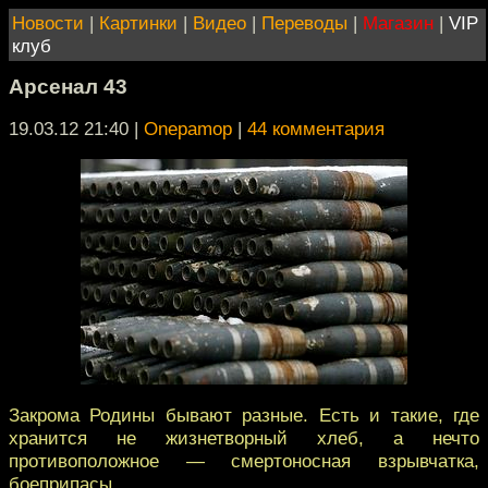
Новости
|
Картинки
|
Видео
|
Переводы
|
Магазин
|
VIP
клуб
Арсенал 43
19.03.12 21:40
|
Onepamop
|
44 комментария
Закрома Родины бывают разные. Есть и такие, где
хранится не жизнетворный хлеб, а нечто
противоположное — смертоносная взрывчатка,
боеприпасы.