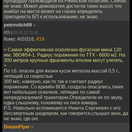
процедуру производили на Ржевском полигоне. Сейчас
не знаю. Может демократия достигла таких высот, что
комбат на месте может на глазок определить
пригодность БП к использованию, не знаю.
petrovitch69
»
#25 |
20.03.12 11:41
Кому: AISI316,
#19
> Самая эффективная осколочно-фугасная мина 120
мм: 3ВОФ54-1. Радиус поражения по ТТХ - 6600 м2. На
300 метров крупные фрагменты вполне могут улететь.
>
По т.б. опасен для жизни кусок металла массой 0,5 г.,
летящий со скоростью
300 м/с, наверно, как-то так и считают радиус
поражения. Со времён ВОВ, солдаты опасались,таких
вот небольших осколков, летящих по самой
непредсказуемой траектории.Определяли их по звуку,
едва слышному, похожему на писк комара.
P.S. Невольно вспоминается Никита Сергеевич с его
бессмертным шедевром, как говорится,слышал звон, да
не знаю, где он!
DreamFlyer
»