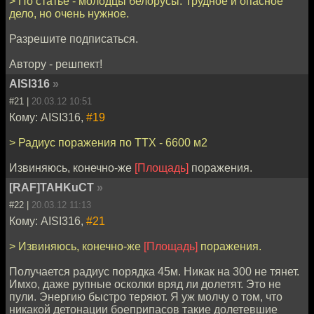
> По статье - молодцы белорусы. Трудное и опасное
дело, но очень нужное.
Разрешите подписаться.
Автору - решпект!
AISI316
»
#21 |
20.03.12 10:51
Кому: AISI316,
#19
> Радиус поражения по ТТХ - 6600 м2
Извиняюсь, конечно-же
[Площадь]
поражения.
[RAF]TAHKuCT
»
#22 |
20.03.12 11:13
Кому: AISI316,
#21
> Извиняюсь, конечно-же
[Площадь]
поражения.
Получается радиус порядка 45м. Никак на 300 не тянет.
Имхо, даже рупные осколки вряд ли долетят. Это не
пули. Энергию быстро теряют. Я уж молчу о том, что
никакой детонации боеприпасов такие долетевшие