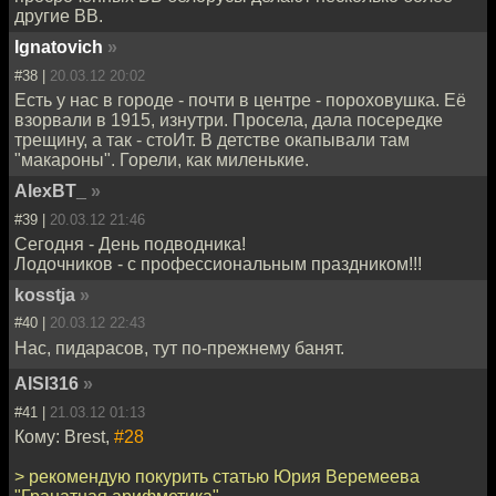
другие ВВ.
Ignatovich
»
#38 |
20.03.12 20:02
Есть у нас в городе - почти в центре - пороховушка. Её
взорвали в 1915, изнутри. Просела, дала посередке
трещину, а так - стоИт. В детстве окапывали там
"макароны". Горели, как миленькие.
AlexBT_
»
#39 |
20.03.12 21:46
Сегодня - День подводника!
Лодочников - с профессиональным праздником!!!
kosstja
»
#40 |
20.03.12 22:43
Нас, пидарасов, тут по-прежнему банят.
AISI316
»
#41 |
21.03.12 01:13
Кому: Brest,
#28
> рекомендую покурить статью Юрия Веремеева