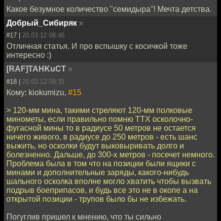
Какое безумное количество "семидыра"! Мечта детства.
Добрый_Сибиряк
»
#17 |
20.03.12 08:46
Отличная статья. И про вспышку с косичкой тоже
интересно :)
[RAF]TAHKuCT
»
#18 |
20.03.12 09:31
Кому: kiokumizu,
#15
> 120-мм мина, такими стреляют 120-мм полковые
минометы, если правильно помню ТТХ осколочно-
фугасной мины то в радиусе 50 метров не остается
ничего живого, в радиусе до 250 метров - есть шанс
выжить, но осколки будут выковыривать долго и
болезненно. Дальше, до 300-х метров - посечет немного.
Проблема была в том что на позиции были ящики с
минами и дополнительные заряды, какого-нибудь
шального осколка вполне могло хватить чтобы вызвать
подрыв боеприпасов, и будь все это не в окопе а на
открытой позиции - трупов было бы не избежать.
Погуглив пришел к мнению, что ты сильно