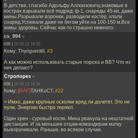
В детстве, спасибо Адольфу Аллоизовичу,знакомые в
кострах взрывали всё подряд: ф-1, снаряды 45-ки, даже
мины.Разрывали воронки, разводили костёр, клали
снаряд.Успевали даже не бегом уйти на 100-150 м.Все
живы здоровы. Сейчас как-то страшно немного.
cs_994
»
#35 |
20.03.12 16:32
Кому: Thyrigventill,
#3
А как можно использовать старые пороха и ВВ? Что из
них делают?
Стропорез
»
#36 |
20.03.12 16:34
Кому:
[RAF]
TAHKuCT,
#22
> Имхо, даже крупные осколки вряд ли долетят. Это не
пули. Энергию быстро теряют.
Один хрен - суровый косяк. Мина рванула на нештатной
дистанции. И за меньшее отцам-командирам матку
выворачивали. Раньше, во всяком случае.