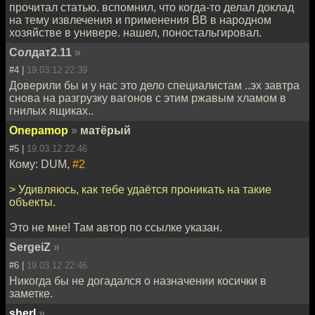
прочитал статью. вспомнил, что когда-то делал доклад
на тему извлечения и применения ВВ в народном
хозяйстве в универе. нашел, поностальгировал.
Солдат2.11
»
#4 |
19.03.12 22:39
Доверили бы и у нас это дело специалистам ..эх завтра
снова на разгрузку вaгонов с этим ржавым хламом в
гнилых ящиках..
Onepamop
»
матёрый
#5 |
19.03.12 22:46
Кому: DUM,
#2
> Удивляюсь, как тебе удаётся проникать на такие
объекты.
Это не мне! Там автор по ссылке указан.
SergeiZ
»
#6 |
19.03.12 22:46
Никогда бы не догадался о назначении косички в
заметке.
sherl
»