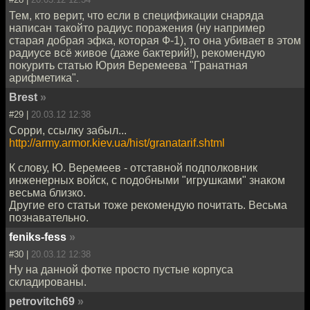
Тем, кто верит, что если в спецификации снаряда
написан такойто радиус поражения (ну например
старая добрая эфка, которая Ф-1), то она убивает в этом
радиусе всё живое (даже бактерий!), рекомендую
покурить статью Юрия Веремеева "Гранатная
арифметика".
Brest
»
#29 |
20.03.12 12:38
Сорри, ссылку забыл...
http://army.armor.kiev.ua/hist/granatarif.shtml
К слову, Ю. Веремеев - отставной подполковник
инженерных войск, с подобными "игрушками" знаком
весьма близко.
Другие его статьи тоже рекомендую почитать. Весьма
познавательно.
feniks-fess
»
#30 |
20.03.12 12:38
Ну на данной фотке просто пустые корпуса
складированы.
petrovitch69
»