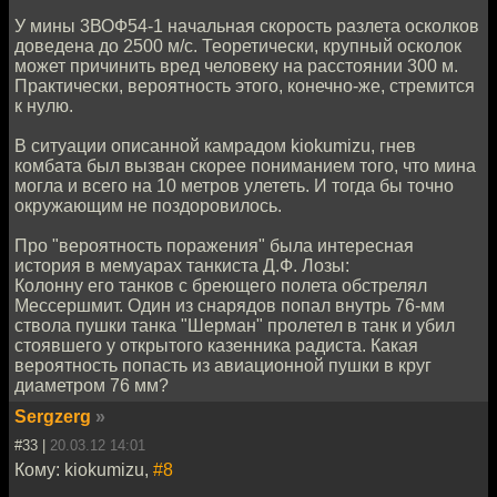
У мины 3ВОФ54-1 начальная скорость разлета осколков
доведена до 2500 м/с. Теоретически, крупный осколок
может причинить вред человеку на расстоянии 300 м.
Практически, вероятность этого, конечно-же, стремится
к нулю.
В ситуации описанной камрадом kiokumizu, гнев
комбата был вызван скорее пониманием того, что мина
могла и всего на 10 метров улететь. И тогда бы точно
окружающим не поздоровилось.
Про "вероятность поражения" была интересная
история в мемуарах танкиста Д.Ф. Лозы:
Колонну его танков с бреющего полета обстрелял
Мессершмит. Один из снарядов попал внутрь 76-мм
ствола пушки танка "Шерман" пролетел в танк и убил
стоявшего у открытого казенника радиста. Какая
вероятность попасть из авиационной пушки в круг
диаметром 76 мм?
Sergzerg
»
#33 |
20.03.12 14:01
Кому: kiokumizu,
#8