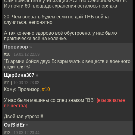
Сам причастен к утилизации АСП на Северном Флоте.
Из почти 60 площадок хранения осталось порядка
20. Чем воевать будем если не дай ТНБ война
случиться, непонятно.
А так конечно здорово всё обустроено, у нас было
практически всё на коленке.
Провизор
»
#10 |
19.03.12 22:59
"В армии бойся двух В: взрывчатых веществ и военного
водителя"©
Щербина307
»
#11 |
19.03.12 23:02
Кому: Провизор,
#10
У нас были машины со спец знаком "ВВ"
[взырвчатые
вещества]
.
Двойная утроза!!!
OutSidEr
»
#12 |
19.03.12 23:44