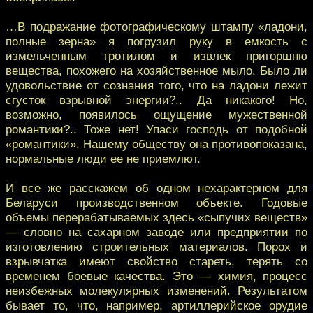
…В подражание фотографическому штампу «ладони,
полные зерна» я погрузил руку в емкость с
измельченным тротилом и извлек пригоршню
вещества, похожего на хозяйственное мыло. Было ли
удовольствие от сознания того, что на ладони лежит
сгусток взрывной энергии?.. Да никакого! Но,
возможно, появилось ощущение мужественной
романтики?.. Тоже нет! Упаси господь от подобной
«романтики». Нашему обществу она противопоказана,
нормальные люди ее не приемлют.
И все же расскажем об одном нехарактерном для
Беларуси производственном объекте. Годовые
объемы перерабатываемых здесь «сыпучих веществ»
— словно на сахарном заводе или предприятии по
изготовлению строительных материалов. Порох и
взрывчатка имеют свойство стареть, терять со
временем боевые качества. Это — химия, процесс
неизбежных молекулярных изменений. Результатом
бывает то, что, например, артиллерийское орудие