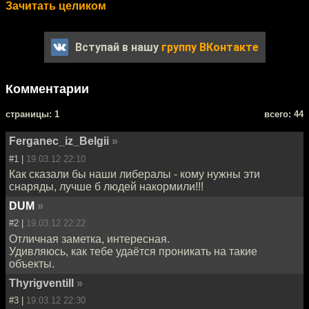
Зачитать целиком
Вступай в нашу
группу ВКонтакте
Комментарии
cтраницы: 1
всего: 44
Ferganec_iz_Belgii
»
#1 |
19.03.12 22:10
Как сказали бы наши либералы - кому нужны эти
снаряды, лучше б людей накормили!!!
DUM
»
#2 |
19.03.12 22:22
Отличная заметка, интересная.
Удивляюсь, как тебе удаётся проникать на такие
объекты.
Thyrigventill
»
#3 |
19.03.12 22:30