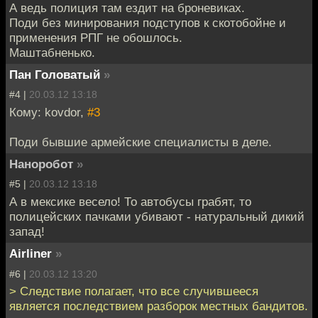
А ведь полиция там ездит на броневиках.
Поди без минирования подступов к скотобойне и
применения РПГ не обошлось.
Маштабненько.
Пан Головатый
»
#4 |
20.03.12 13:18
Кому: kovdor,
#3
Поди бывшие армейские специалисты в деле.
Наноробот
»
#5 |
20.03.12 13:18
А в мексике весело! То автобусы грабят, то
полицейских пачками убивают - натуральный дикий
запад!
Airliner
»
#6 |
20.03.12 13:20
> Следствие полагает, что все случившееся
является последствием разборок местных бандитов.