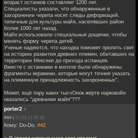
возраст останков составляет 1200 лет.
Специалисты указали, что обнаруженные в
захоронении черепа носят следы деформаций,
типичные для культуры майя, населявших район
более 1000 лет назад.
Майя использовали специальные дощечки, чтобы
менять форму черепа детей.
Ученые надеются, что находка поможет пролить свет
на историю развития древних племен, обитавших на
территории Мексики до прихода испанцев.
Вместе с останками в могиле были обнаружены
фрагменты керамики, которые могут точнее указать
на племенную принадлежность захороненных".
Может, ещё пару каких тысчОнок жертв нарковойн
оказались "древними майя"???
porter2
»
#44 |
21.03.12 00:35
Кому: Do-Do,
#42
> Я просто хорошо знаю этот предмет.