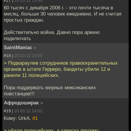
#17 |
20.03.12 13:53
60 тысяч с декабря 2006 г. - это почти тысяча в
месяц, больше 30 человек ежедневно. И не считая
простых граждан.
Действительно война. Давно пора армию
подключать
SaintManiac
»
#18 |
20.03.12 13:55
> Подкараулив сотрудников правоохранительных
органов в штате Герреро, бандиты убили 12 и
ранили 11 полицейских.
Пора поддержать мирных мексиканских
повстанцев!!!
Афродоширак
»
#19 |
20.03.12 14:02
Кому: UrkA,
#1
> убили полицейских, а записка другому