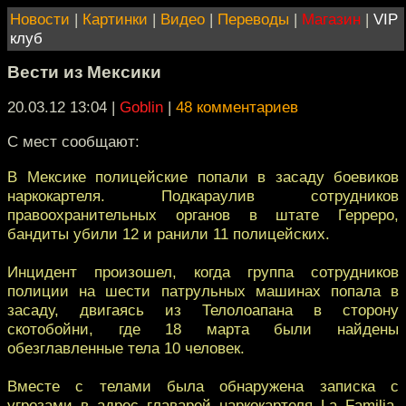
Новости
|
Картинки
|
Видео
|
Переводы
|
Магазин
|
VIP
клуб
Вести из Мексики
20.03.12 13:04
|
Goblin
|
48 комментариев
С мест сообщают:
В Мексике полицейские попали в засаду боевиков
наркокартеля. Подкараулив сотрудников
правоохранительных органов в штате Герреро,
бандиты убили 12 и ранили 11 полицейских.
Инцидент произошел, когда группа сотрудников
полиции на шести патрульных машинах попала в
засаду, двигаясь из Телолоапана в сторону
скотобойни, где 18 марта были найдены
обезглавленные тела 10 человек.
Вместе с телами была обнаружена записка с
угрозами в адрес главарей наркокартеля La Familia.