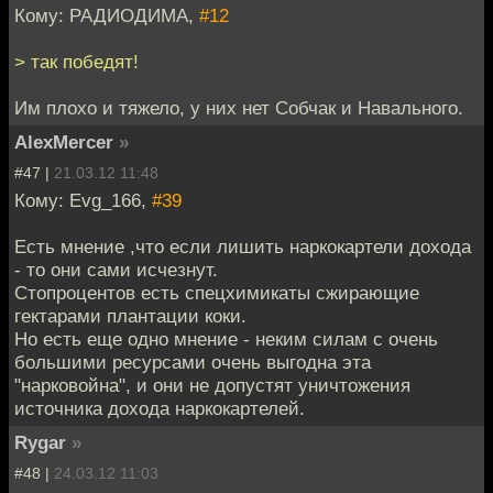
Кому: РАДИОДИМА,
#12
> так победят!
Им плохо и тяжело, у них нет Собчак и Навального.
AlexMercer
»
#47 |
21.03.12 11:48
Кому: Evg_166,
#39
Есть мнение ,что если лишить наркокартели дохода
- то они сами исчезнут.
Стопроцентов есть спецхимикаты сжирающие
гектарами плантации коки.
Но есть еще одно мнение - неким силам с очень
большими ресурсами очень выгодна эта
"нарковойна", и они не допустят уничтожения
источника дохода наркокартелей.
Rygar
»
#48 |
24.03.12 11:03