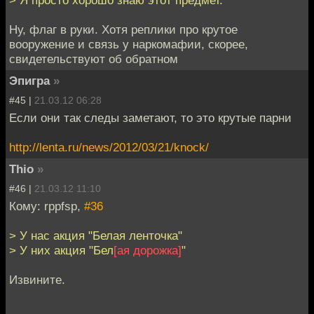
Ну, флаг в руки. Хотя реплики про крутое
вооружение и связь у наркомафии, скорее,
свидетельствуют об обратном
Эпигра
»
#45 |
21.03.12 06:28
Если они так следы заметают, то это крутые парни
http://lenta.ru/news/2012/03/21/knock/
Thio
»
#46 |
21.03.12 11:10
Кому: rppfsp,
#36
> У нас акция "Белая ленточка"
> У них акция "Бел
[ая дорожка]
"
Извините.