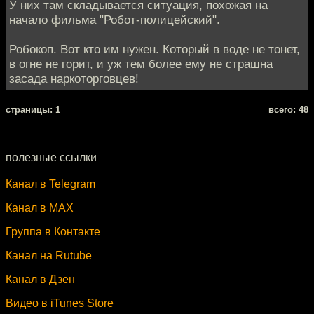
У них там складывается ситуация, похожая на
начало фильма "Робот-полицейский".
Робокоп. Вот кто им нужен. Который в воде не тонет,
в огне не горит, и уж тем более ему не страшна
засада наркоторговцев!
cтраницы: 1
всего: 48
полезные ссылки
Канал в Telegram
Канал в MAX
Группа в Контакте
Канал на Rutube
Канал в Дзен
Видео в iTunes Store