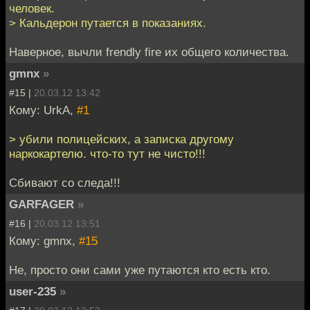
человек.
> Кальдерон путается в показаниях.
Наверное, вычли frendly fire их общего количества.
gmnx
»
#15 |
20.03.12 13:42
Кому: UrkA,
#1
> убили полицейских, а записка другому
наркокартелю. что-то тут не чисто!!!
Сбивают со следа!!!
GARFAGER
»
#16 |
20.03.12 13:51
Кому: gmnx,
#15
Не, просто они сами уже путаются кто есть кто.
user-235
»