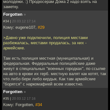
молодежи. :) Продюсерам Дома 2 надо взять на
заметку.
Forgotten
»
#34 |
20.03.12 17:14
Кому: eugene107,
#29
>Давно уже подключили, полиция местами
разбежалась, местами продалась, за них -
армейские.
Там есть полиция местная (муниципальная) и
федеральная. Федеральные полицейские даже
живут в специальных "военных городках", по ссылке
на авто в крови их герб. местную валят как котят, так
что либо бери либо кирдык. Как там армейские
"борятся" с наркомафией всем известно.
Forgotten
»
#35 |
20.03.12 17:16
Кому: Forgotten,
#34