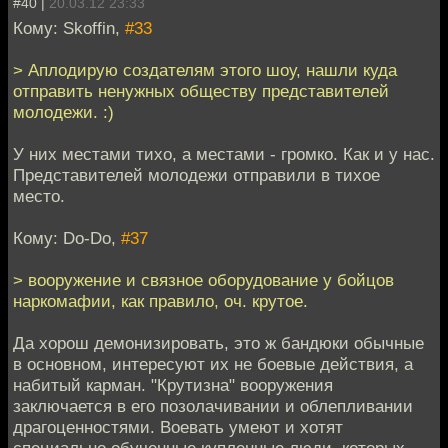
#40 |
20.03.12 23:33
Кому: Skoffin,
#33
> Аплодирую создателям этого шоу, нашли куда
отправить ненужных обществу представителей
молодежи. :)
У них местами тихо, а местами - громко. Как и у нас.
Представителей молодежи отправили в тихое
место.
Кому: Do-Do,
#37
> вооружение и связное оборудование у бойцов
наркомафии, как правило, оч. крутое.
Да хорош демонизировать, это ж бандюки обычные
в основном, интересуют их не боевые действия, а
набитый карман. "Крутизна" вооружения
заключается в его позолачивании и облепливании
драгоценностями. Воевать умеют и хотят
специально обученные купленные люди, которых