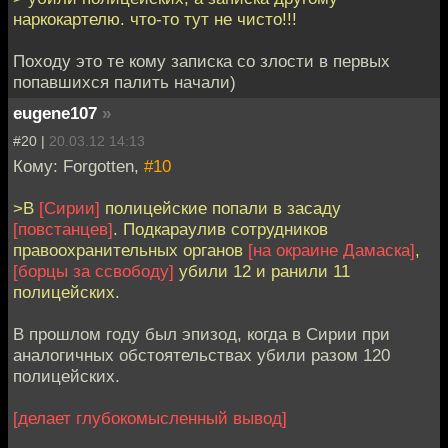
наркокартелю. что-то тут не чисто!!!
Походу это те кому записка со злости в первых
попавшихся палить начали)
eugene107
»
#20 |
20.03.12 14:13
Кому: Forgotten,
#10
>В
[Сирии]
полицейские попали в засаду
[повстанцев]
. Подкараулив сотрудников
правоохранительных органов
[на окраине Дамаска]
,
[борцы за ссвободу]
убили 12 и ранили 11
полицейских.
В прошлом году был эпизод, когда в Сирии при
аналогичных обстоятельствах убили разом 120
полицейских.
[делает глубокомысленный вывод]