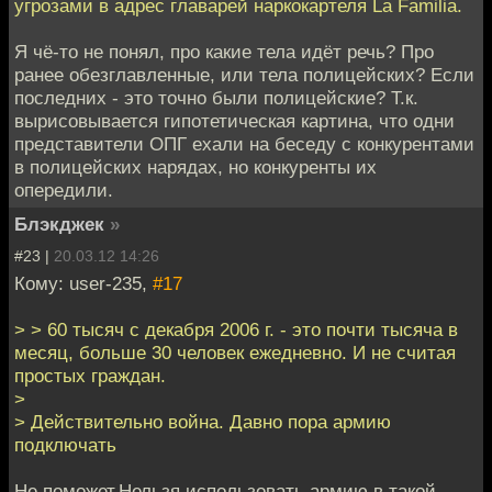
угрозами в адрес главарей наркокартеля La Familia.
Я чё-то не понял, про какие тела идёт речь? Про
ранее обезглавленные, или тела полицейских? Если
последних - это точно были полицейские? Т.к.
вырисовывается гипотетическая картина, что одни
представители ОПГ ехали на беседу с конкурентами
в полицейских нарядах, но конкуренты их
опередили.
Блэкджек
»
#23 |
20.03.12 14:26
Кому: user-235,
#17
> > 60 тысяч с декабря 2006 г. - это почти тысяча в
месяц, больше 30 человек ежедневно. И не считая
простых граждан.
>
> Действительно война. Давно пора армию
подключать
Не поможет.Нельзя использовать армию в такой