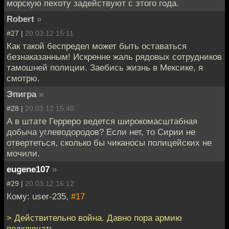
морскую пехоту задействуют с этого года.
Robert
»
#27 |
20.03.12 15:11
Как такой беспредел может быть оставаться
безнаказанным! Искренне жаль рядовых сотрудников
тамошней полиции. Заебись жизнь в Мексике, я
смотрю.
Эпигра
»
#28 |
20.03.12 15:40
А в штате Герреро ведется широкомасштабная
добыча углеводородов? Если нет, то Сирии не
отвертеться, сколько бы чиканосы полицейских не
мочили.
eugene107
»
#29 |
20.03.12 16:12
Кому: user-235,
#17
> Действительно война. Давно пора армию
подключать