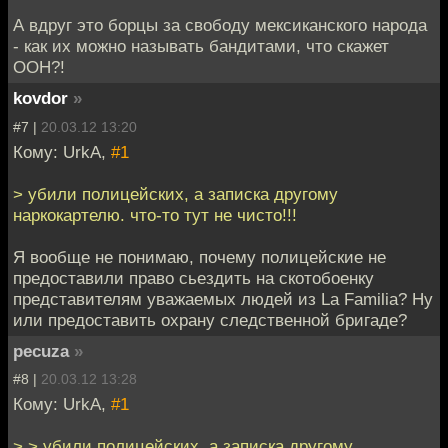
А вдруг это борцы за свободу мексиканского народа
- как их можно называть бандитами, что скажет
ООН?!
kovdor
»
#7 |
20.03.12 13:20
Кому: UrkA,
#1
> убили полицейских, а записка другому
наркокартелю. что-то тут не чисто!!!
Я вообще не понимаю, почему полицейские не
предоставили право сьездить на скотобоенку
представителям уважаемых людей из La Familia? Ну
или предоставить охрану следственной бригаде?
pecuza
»
#8 |
20.03.12 13:28
Кому: UrkA,
#1
> > убили полицейских, а записка другому