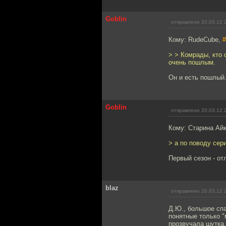
Goblin
отправлено 20.03.12 
Кому: RudeCube,
#
> > Комрады, кто 
очень пошлым.
Он и есть пошлый
Goblin
отправлено 20.03.12 
Кому: Старина Ай
> а по поводу сер
Первый сезон - от
blaz
отправлено 20.03.12 
Д.Ю., большое спа
понятные только "
прозвучала шутка,