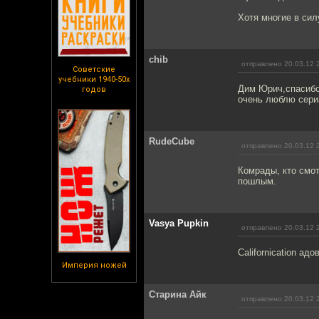
Хотя многие в сил
chib
отправлено 20.03.12 
Советские
учебники 1940-50х
Дим Юрич,спасибо
годов
очень люблю сериа
RudeCube
отправлено 20.03.12 
Комрады, кто смот
пошлым.
Vasya Pupkin
отправлено 20.03.12 
Californication ад
Империя ножей
Старина Айк
отправлено 20.03.12 