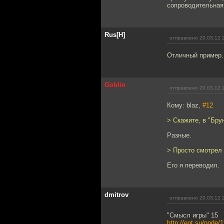
сопроводительная
Rus[H]
отправлено 20.03.12 
Отличный пример.
Goblin
отправлено 20.03.12 
Кому: blaz,
#12
> Скажите, в "Бру
Разные.
> Просто смотрел
Его я переводил.
dmitrov
отправлено 20.03.12 
"Смысл игры" 15
http://eot.su/node/