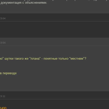
 документация с объяснениями.
23:04
23:04
но" шутки такого же "плана" - понятные только "местнвм"?
 в переводе
23:11
11400