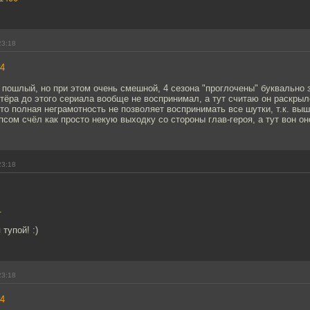
23:18
4
л пошлый, но при этом очень смешной, 4 сезона "проглочены" буквально з
ктёра до этого сериала вообще не воспринимал, а тут считаю он раскрыл
то полная неграмотность не позволяет воспринимать все шутки, т.к. вы
псом счёл как просто некую выходку со стороны глав-героя, а тут вон он
23:18
.
 тупой! :)
23:18
4