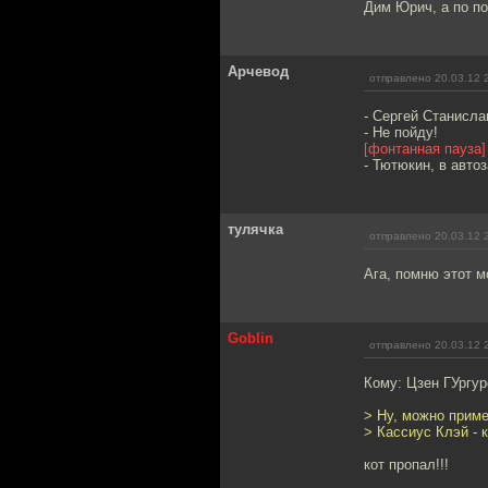
Дим Юрич, а по п
Арчевод
отправлено 20.03.12 
- Сергей Станисла
- Не пойду!
[фонтанная пауза]
- Тютюкин, в автоз
тулячка
отправлено 20.03.12 
Ага, помню этот м
Goblin
отправлено 20.03.12 
Кому: Цзен ГУргу
> Ну, можно приме
> Кассиус Клэй - к
кот пропал!!!