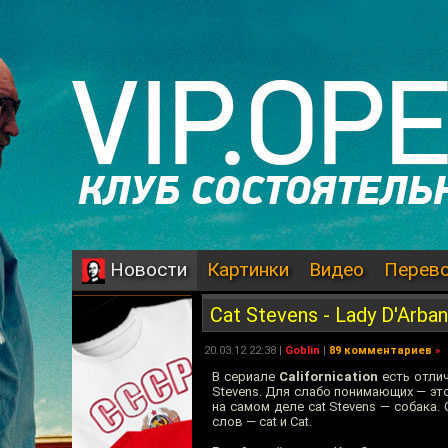
Картинки
Видео
Перев
Новости
Cat Stevens - Lady D'Arbanv
20.03.12 22:38 |
Goblin
|
89 комментариев
»
В сериале
Californication
есть отлич
Stevens. Для слабо понимающих — это
на самом деле cat Stevens — собака.
слов — cat и Cat.