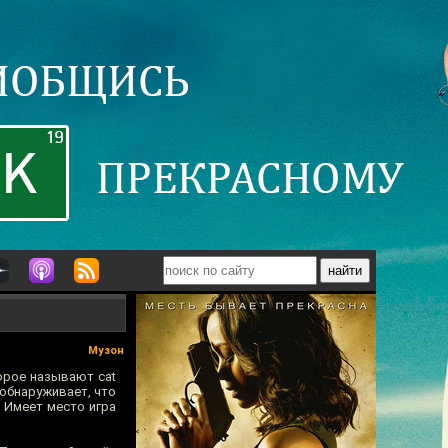
Музон
орое называют cat
 обнаруживает, что
. Имеет место игра