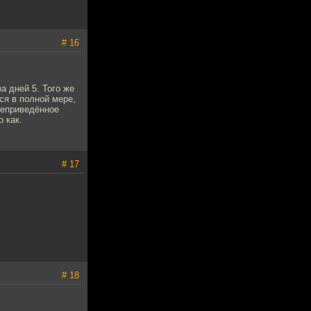
# 16
а дней 5. Того же
ся в полной мере,
шеприведённое
о как.
# 17
# 18