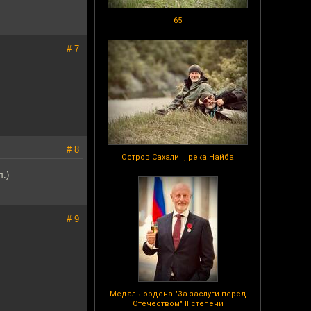
65
# 7
# 8
Остров Сахалин, река Найба
.)
# 9
Медаль ордена "За заслуги перед
Отечеством" II степени