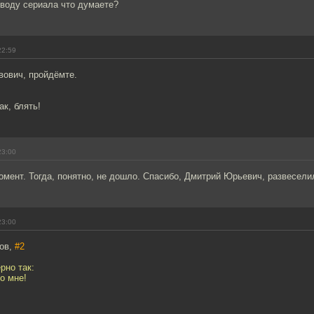
оводу сериала что думаете?
22:59
вович, пройдёмте.
ак, блять!
23:00
омент. Тогда, понятно, не дошло. Спасибо, Дмитрий Юрьевич, развеселил
23:00
ров,
#2
рно так:
о мне!