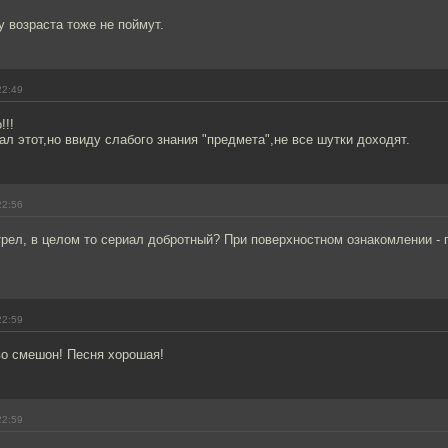
у возраста тоже не поймут.
22:49
!!!
л этот,но ввиду слабого знания "предмета",не все шутки доходят.
22:56
рел, в целом то сериал добротный? При поверхностном ознакомлении - 
22:59
ово смешон! Песня хорошая!
22:59