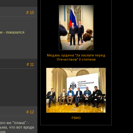
# 10
и - показался
Медаль ордена "За заслуги перед
Отечеством" II степени
# 11
# 12
РВИО
го же "плана" -
ьма, что вот вроде
жна