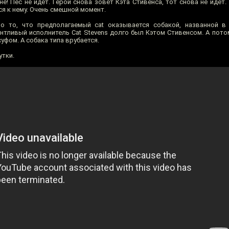
не! Пёс не идёт. Герой снова зовёт Кэта Стивенса, тот снова не идёт.
ся к нему. Очень смешной момент.
о то, что предполагаемый cat оказывается собакой, названной в 
антливый исполнитель Сat Stevens долго был Кэтом Стивенсом. А пото
фом. А собака типа врубается.
тки.