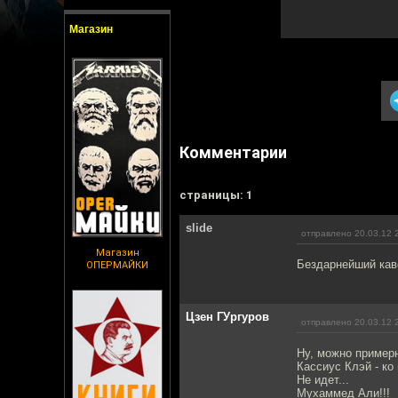
Магазин
Комментарии
cтраницы: 1
slide
отправлено 20.03.12 
Магазин
Бездарнейший каве
ОПЕРМАЙКИ
Цзен ГУргуров
отправлено 20.03.12 
Ну, можно примерн
Кассиус Клэй - ко
Не идет...
Мухаммед Али!!!