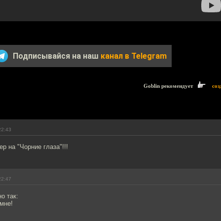
Подписывайся на наш
канал в Telegram
Goblin рекомендует
соз
22:43
р на "Чорние глаза"!!!
22:47
о так:
 мне!