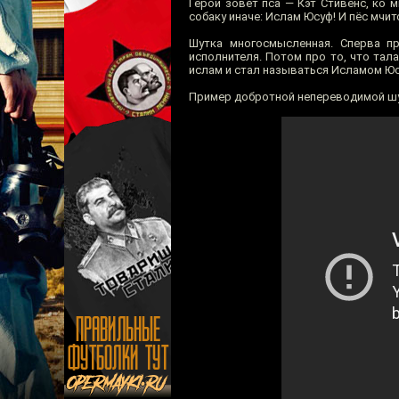
Герой зовёт пса — Кэт Стивенс, ко м
собаку иначе: Ислам Юсуф! И пёс мчит
Шутка многосмысленная. Сперва пр
исполнителя. Потом про то, что тал
ислам и стал называться Исламом Юсу
Пример добротной непереводимой шу