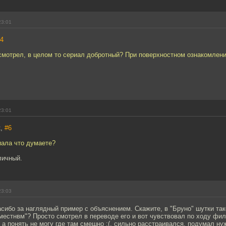
23:01
4
смотрел, в целом то сериал добротный? При поверхностном ознакомлени
.
23:01
к,
#6
иала что думаете?
личный.
23:03
сибо за наглядный пример с объяснением. Скажите, в "Бруно" шутки тако
местнвм"? Просто смотрел в переводе его и вот чувствовал по ходу фил
 а понять не могу где там смешно :(, сильно расстраивался, подумал ну