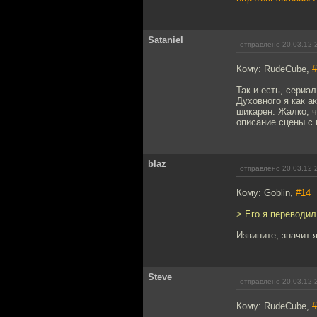
Sataniel
отправлено 20.03.12 
Кому: RudeCube,
#
Так и есть, сериа
Духовного я как а
шикарен. Жалко, ч
описание сцены с 
blaz
отправлено 20.03.12 
Кому: Goblin,
#14
> Его я переводил
Извините, значит я
Steve
отправлено 20.03.12 
Кому: RudeCube,
#