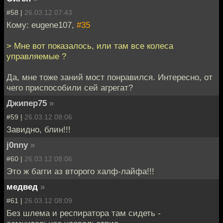
#58 |
26.03.12 07:43
Кому: eugene107,
#35
> Мне вот показалось, или там все колеса
управляемые ?
Да, мне тоже заний мост понравился. Интересно, от
чего приспособили сей агрегат?
Джипер75
»
#59 |
26.03.12 08:06
Завидно, блин!!!
j0nny
»
#60 |
26.03.12 08:06
Это ж багги аз второго халф-лайфа!!!
медвед
»
#61 |
26.03.12 08:09
Без шлема и респиратора там сидеть -