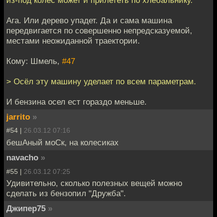
из-под колес может и прилететь по хлебальнику.
Ага. Или дерево упадет. Да и сама машина
передвигается по совершенно непредсказуемой,
местами неожиданной траектории.
Кому: Шмель,
#47
> Осёл эту машину уделает по всем параметрам.
И бензина осел ест гораздо меньше.
jarrito
»
#54 |
26.03.12 07:16
бешАный моСк, на колесиках
navacho
»
#55 |
26.03.12 07:25
Удивительно, сколько полезных вещей можно
сделать из бензопил "Дружба".
Джипер75
»