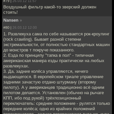
#79 |
26.03.12 11:57
Воздушный фильтр какой-то зверский должен
стоять!
Nansen
»
#80 |
26.03.12 12:00
1. Развлекуха сама по себе называется рок-кроулинг
(rock crawling). Бывает разной степени
экстремальности, от полностью стандартных машин
до монстров т покруче показанного.
2. Езда по принципу "тапка в пол" - типичная
американская манера езды практически на любых
развлекухах.
3. Да, задние колёса управляются, ничего
выдающегося. В европейском триале управление
задними зачастую отдано штурману (второму
пилоту). А у американцев традиционно всё одним
пилотом делается. Установлен (обычно на рычаге
КПП, ибо под рукой) трёхпозиционный
переключатель: среднее положение - рулятся только
передние колёса; одно из крайних положений
переключателя - задние поворачивают туда же, куда