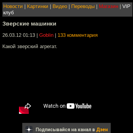
Новости
|
Картинки
|
Видео
|
Переводы
|
Магазин
|
VIP
клуб
Зверские машинки
26.03.12 01:13
|
Goblin
|
133 комментария
Какой зверский агрегат.
Подписывайся на канал в
Дзен