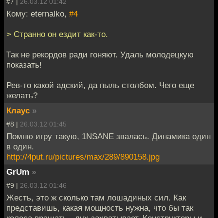
#7 |
26.03.12 01:42
Кому: eternalko,
#4
> Странно он ездит как-то.
Так не рекордов ради гоняют. Удаль молодецкую
показать!
Рев-то какой адский, да пыль столбом. Чего еще
желать?
Клаус
»
#8 |
26.03.12 01:45
Помню игру такую, 1NSANE звалась. Динамика один
в один.
http://4put.ru/pictures/max/289/890158.jpg
GrUm
»
#9 |
26.03.12 01:46
Жесть, это ж сколько там лошадиных сил. Как
представишь, какая мощность нужна, что бы так
колеса вращать - дух захватывает. Конструкторы и