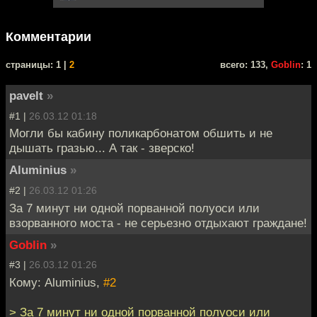
Комментарии
cтраницы: 1 |
2
всего: 133,
Goblin
: 1
pavelt
»
#1 |
26.03.12 01:18
Могли бы кабину поликарбонатом обшить и не
дышать гразью... А так - зверско!
Aluminius
»
#2 |
26.03.12 01:26
За 7 минут ни одной порванной полуоси или
взорванного моста - не серьезно отдыхают граждане!
Goblin
»
#3 |
26.03.12 01:26
Кому: Aluminius,
#2
> За 7 минут ни одной порванной полуоси или