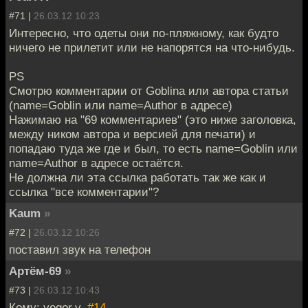
#71 |
26.03.12 10:23
Интересно, что одеты они по-пляжному, как будто
ничего не прилетит или не напорятся на что-нибудь.
PS
Смотрю комментарии от Goblina или автора статьи
(name=Goblin или name=Author в адресе)
Нажимаю на "69 комментариев" (это ниже заголовка,
между ником автора и версией для печати) и
попадаю туда же где и был, то есть name=Goblin или
name=Author в адресе остаётся.
Не должна ли эта ссылка работать так же как и
ссылка "все комментарии"?
Kaum
»
#72 |
26.03.12 10:26
поставил звук на телефон
Артём-69
»
#73 |
26.03.12 10:43
Кому: yegor.v,
#14