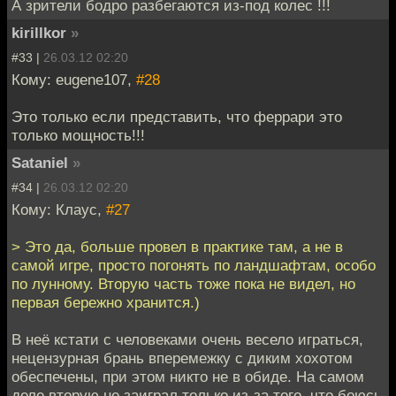
А зрители бодро разбегаются из-под колес !!!
kirillkor
»
#33 |
26.03.12 02:20
Кому: eugene107,
#28
Это только если представить, что феррари это
только мощность!!!
Sataniel
»
#34 |
26.03.12 02:20
Кому: Клаус,
#27
> Это да, больше провел в практике там, а не в
самой игре, просто погонять по ландшафтам, особо
по лунному. Вторую часть тоже пока не видел, но
первая бережно хранится.)
В неё кстати с человеками очень весело играться,
нецензурная брань вперемежку с диким хохотом
обеспечены, при этом никто не в обиде. На самом
деле вторую не заиграл только из-за того, что боюсь