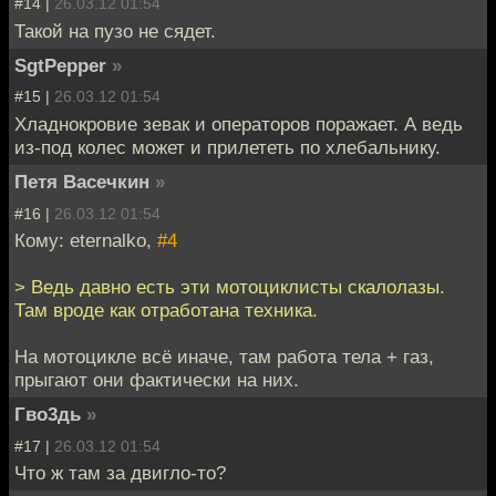
#14 |
26.03.12 01:54
Такой на пузо не сядет.
SgtPepper
»
#15 |
26.03.12 01:54
Хладнокровие зевак и операторов поражает. А ведь
из-под колес может и прилететь по хлебальнику.
Петя Васечкин
»
#16 |
26.03.12 01:54
Кому: eternalko,
#4
> Ведь давно есть эти мотоциклисты скалолазы.
Там вроде как отработана техника.
На мотоцикле всё иначе, там работа тела + газ,
прыгают они фактически на них.
Гво3дь
»
#17 |
26.03.12 01:54
Что ж там за двигло-то?