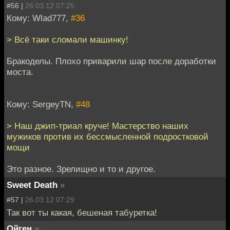
#56 |
26.03.12 07:25
Кому: Wlad777,
#36
> Всё таки сломали машинку!
Бракоделы. Плохо приварили шар после доработки
моста.
Кому: SergeyTN,
#48
> Наш джип-триал круче! Мастерство наших
мужиков против их бессмысленной подростковой
мощи
Это разное. Зрелищно и то и другое.
Sweet Death
»
#57 |
26.03.12 07:29
Так вот ты какая, бешеная табуретка!
Ойген
»