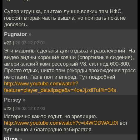
Супер игрушка, считаю лучше всяких там НФС,
говорят вторая часть вышла, но поиграть пока не
довелось.
Pugnator
»
#22 |
26.03.12 02:01
Эти машины сделаны для отдыха и развлечений. На
видео видны хорошие ковши (спортивные сидения),
американский компрессорный V8, сил под 600-800.
Просто отдых, никто там рекорды прохождения трасс
не ставит. Газ в пол и вперед. Тут подробней
http://www.youtube.com/watch?
feature=player_detailpage&v=4oeJjzdlTuI#t=34s
Persey
»
#23 |
26.03.12 02:03
Истерично как-то ездит, но зрелищно.
http://www.youtube.com/watch?v=t4WODWALt0I
вот
тут чинно и благородно взбирается.
Kirpa
»