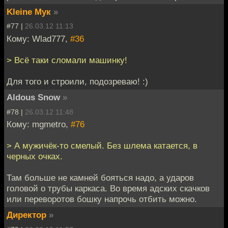
Kleine Мук
»
#77 |
26.03.12 11:13
Кому: Wlad777,
#36
> Всё таки сломали машинку!
Для того и строили, подозреваю! :)
Aldous Snow
»
#78 |
26.03.12 11:48
Кому: mgmetro,
#76
> А мужичёк-то смелый. Без шлема катается, в
черных очках.
Там больше не камней бояться надо, а ударов
головой о трубы каркаса. Во время адских скачков
или переворотов бошку напрочь отбить можно.
Директор
»