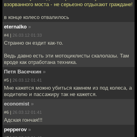
взорванного моста - не серьезно отдыхают граждане!
в конце колесо отвалилось
eternalko
»
#4 |
26.03.12 01:33
Странно он ездит как-то.
Ведь давно есть эти мотоциклисты скалолазы. Там
вроде как отработана техника.
Петя Васечкин
»
#5 |
26.03.12 01:41
Мне кажется можно убиться камнем из под колеса, а
водителю и пассажиру так не кажется.
economist
»
#6 |
26.03.12 01:41
Адская гончая!!!
pepperov
»