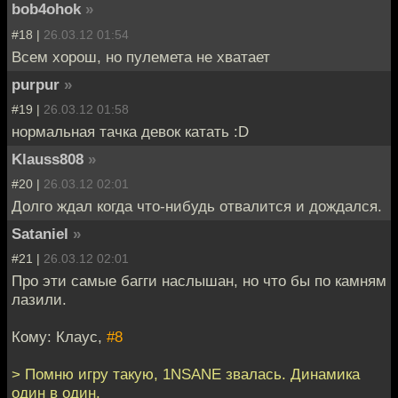
bob4ohok
»
#18 |
26.03.12 01:54
Всем хорош, но пулемета не хватает
purpur
»
#19 |
26.03.12 01:58
нормальная тачка девок катать :D
Klauss808
»
#20 |
26.03.12 02:01
Долго ждал когда что-нибудь отвалится и дождался.
Sataniel
»
#21 |
26.03.12 02:01
Про эти самые багги наслышан, но что бы по камням
лазили.
Кому: Клаус,
#8
> Помню игру такую, 1NSANE звалась. Динамика
один в один.