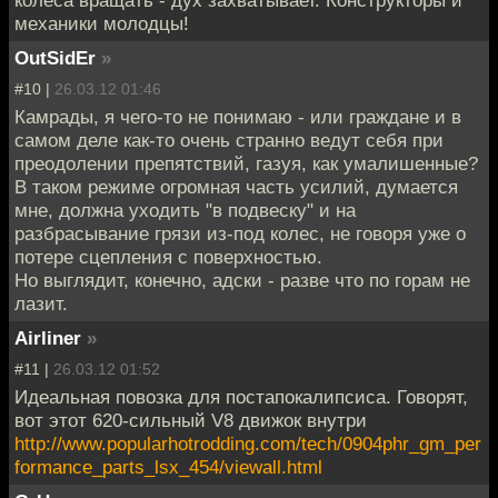
механики молодцы!
OutSidEr
»
#10 |
26.03.12 01:46
Камрады, я чего-то не понимаю - или граждане и в
самом деле как-то очень странно ведут себя при
преодолении препятствий, газуя, как умалишенные?
В таком режиме огромная часть усилий, думается
мне, должна уходить "в подвеску" и на
разбрасывание грязи из-под колес, не говоря уже о
потере сцепления с поверхностью.
Но выглядит, конечно, адски - разве что по горам не
лазит.
Airliner
»
#11 |
26.03.12 01:52
Идеальная повозка для постапокалипсиса. Говорят,
вот этот 620-сильный V8 движок внутри
http://www.popularhotrodding.com/tech/0904phr_gm_per
formance_parts_lsx_454/viewall.html