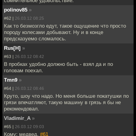
сомнительное удовольствие.
polinov85
»
#62 |
26.03.12 08:25
Как то безмозгло едут, такое ощущение что просто
породу колесами добывают. Ну и в конце
предсказуемо сломалось.
Rus[H]
»
#63 |
26.03.12 08:42
В пробках удобно должно быть - взял да и по
головам поехал.
Tmn9
»
#64 |
26.03.12 08:46
Круто, шоу что надо. Но меня больше покатушки по
грязи впечатляют, такую машину в грязь я бы не
рекомендовал.
Vladimir_A
»
#65 |
26.03.12 09:03
Кому: медвед,
#61