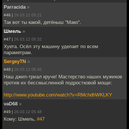
Parracida
»
#46 |
26.03.12 05:21
Так вот ты какой, детёныш "Мако".
Шмель
»
#47 |
26.03.12 05:32
Хуета. Осёл эту машину уделает по всем
параметрам.
SergeyTN
»
#48 |
26.03.12 05:45
Наш джип-триал круче! Мастерство наших мужиков
против их бессмысленной подростковой мощи:
http://www.youtube.com/watch?v=RMchdhWKLKY
vaD68
»
#49 |
26.03.12 05:48
Кому: Шмель,
#47