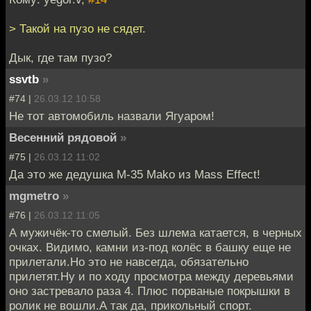
> Такой на пузо не сядет.
Дык, где там пузо?
ssvtb
»
#74 |
26.03.12 10:58
Не тот автомобиль назвали Ягуаром!
Весенний рядовой
»
#75 |
26.03.12 11:02
Да это же дедушка M-35 Mako из Mass Effect!
mgmetro
»
#76 |
26.03.12 11:05
А мужичёк-то смелый. Без шлема катается, в черных
очках. Видимо, камни из-под колёс в башку еще не
прилетали.Но это не навсегда, обязательно
прилетят.Ну и по ходу просмотра между деревьями
оно застревало раза 4. Плюс порваные покрышки в
ролик не вошли.А так да, прикольный спорт.