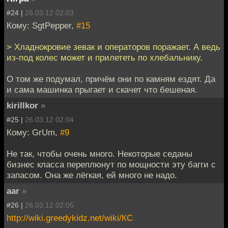
#24 |
26.03.12 02:03
Кому: SgtPepper,
#15
> Хладнокровие зевак и операторов поражает. А ведь
из-под колес может и прилететь по хлебальнику.
О том же подумал, причём они по камням ездят. Да
и сама машинка прыгает и скачет что бешеная.
kirillkor
»
#25 |
26.03.12 02:04
Кому: GrUm,
#9
Не так, чтобы очень много. Некоторые седаны
бизнес класса переплюнут по мощности эту багги с
запасом. Она же лёгкая, ей много не надо.
aar
»
#26 |
26.03.12 02:05
http://wiki.greedykidz.net/wiki/КС