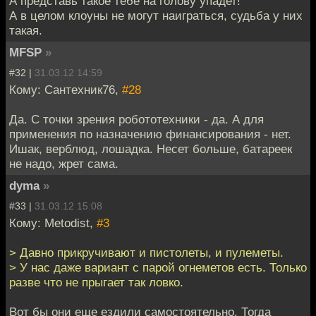
А представь такое тебе на голову упадет!
А в целом клоуны не могут наиграться, судьба у них
такая.
MFSP
»
#32 |
31.03.12 14:59
Кому: Сантехник76,
#28
Да. С точки зрения робототехники - да. А для
применения по назначению финансирования - нет.
Ишак, верблюд, лошадка. Несет больше, батареек
не надо, жрет сама.
dyma
»
#33 |
31.03.12 15:08
Кому: Metodist,
#3
> Давно прикручивают и пистолеты, и пулеметы.
> У нас даже вариант с парой огнеметов есть. Только
разве что не прыгает так ловко.
Вот бы они еще ездили самостоятельно. Тогда