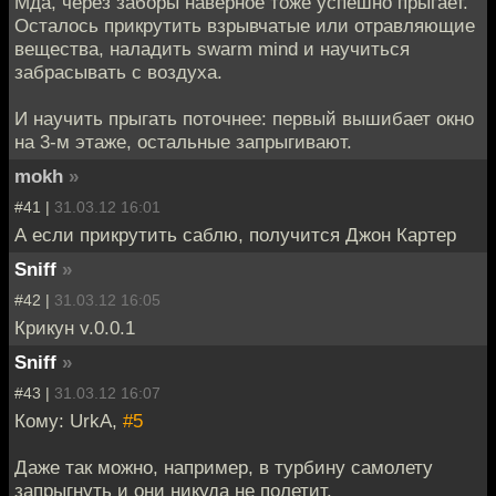
Мда, через заборы наверное тоже успешно прыгает.
Осталось прикрутить взрывчатые или отравляющие
вещества, наладить swarm mind и научиться
забрасывать с воздуха.
И научить прыгать поточнее: первый вышибает окно
на 3-м этаже, остальные запрыгивают.
mokh
»
#41 |
31.03.12 16:01
А если прикрутить саблю, получится Джон Картер
Sniff
»
#42 |
31.03.12 16:05
Крикун v.0.0.1
Sniff
»
#43 |
31.03.12 16:07
Кому: UrkA,
#5
Даже так можно, например, в турбину самолету
запрыгнуть и они никуда не полетит.