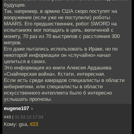
будущее.
Так, например, в армию США скоро поступят на
вооружение (если уже не поступили) роботы
MAARS. Его предшественник, робот SWORD на
испытаниях мог попадать в цель, величиной с
монету, 70 раз из 70 выстрелов с расстояния 300
метров.
Его даже пытались использовать в Ираке, но по
некоторой информации он «случайно» начал
целиться в своих.
Это информация из книги Алексея Ардашева
«Снайперская война». Кстати, интересная.
Если есть среди камрадов специалисты в области
кибирнетики, или специалисты в области
искусственного интеллекта было б интересно
услышать прогнозы.
eugene107
»
#49 |
31.03.12 17:04
Кому: gsa,
#23