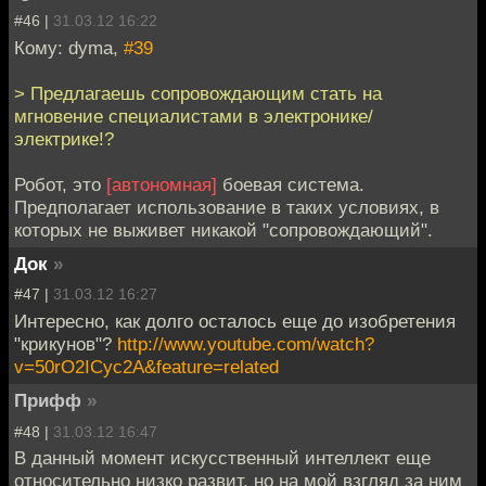
#46 |
31.03.12 16:22
Кому: dyma,
#39
> Предлагаешь сопровождающим стать на
мгновение специалистами в электронике/
электрике!?
Робот, это
[автономная]
боевая система.
Предполагает использование в таких условиях, в
которых не выживет никакой "сопровождающий".
Док
»
#47 |
31.03.12 16:27
Интересно, как долго осталось еще до изобретения
"крикунов"?
http://www.youtube.com/watch?
v=50rO2ICyc2A&feature=related
Прифф
»
#48 |
31.03.12 16:47
В данный момент искусственный интеллект еще
относительно низко развит, но на мой взгляд за ним