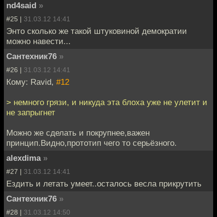
nd4said
»
#25 |
31.03.12 14:41
Энто сколько же такой штуковиной демократии
можно навести...
Сантехник76
»
#26 |
31.03.12 14:41
Кому: Ravid,
#12
> немного грязи, и никуда эта блоха уже не улетит и
не запрыгнет
Можно же сделать и покрупнее,важен
принцип.Видно,прототип чего то серьёзного.
alexdima
»
#27 |
31.03.12 14:41
Ездить и летать умеет..осталось весла прикрутить
Сантехник76
»
#28 |
31.03.12 14:50