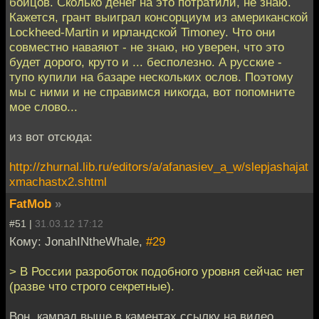
бойцов. Сколько денег на это потратили, не знаю.
Кажется, грант выиграл консорциум из американской
Lockheed-Martin и ирландской Timoney. Что они
совместно наваяют - не знаю, но уверен, что это
будет дорого, круто и ... бесполезно. А русские -
тупо купили на базаре нескольких ослов. Поэтому
мы с ними и не справимся никогда, вот попомните
мое слово...
из вот отсюда:
http://zhurnal.lib.ru/editors/a/afanasiev_a_w/slepjashajat
xmachastx2.shtml
FatMob
»
#51 |
31.03.12 17:12
Кому: JonahINtheWhale,
#29
> В России разроботок подобного уровня сейчас нет
(разве что строго секретные).
Вон, камрад выше в каментах ссылку на видео