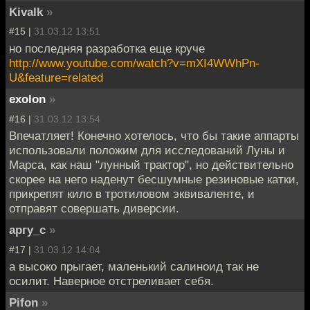
Kivalk
»
#15 |
31.03.12 13:51
но последняя разработка еще круче
http://www.youtube.com/watch?v=mXI4WWhPn-
U&feature=related
exolon
»
#16 |
31.03.12 13:54
Впечатляет! Конечно хотелось, что бы такие аппарты
использовали положим для исследований Луны и
Марса, как наш "лунный трактор", но действительно
скорее на него наденут бесшумные резиновые катки,
прикрепят кило в тротиловом эквиваленте, и
отправят совершать диверсии.
аргу_с
»
#17 |
31.03.12 14:04
а высоко прыгает, маленький салиноид так не
осилит. Наверное отстреливает себя.
Pifon
»