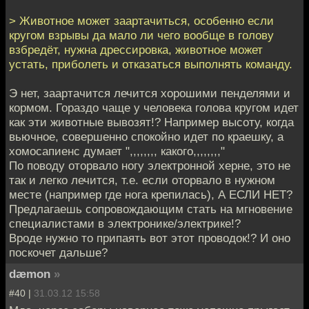
> Животное может заартачиться, особенно если
кругом взрывы да мало ли чего вообще в голову
взбредёт, нужна дрессировка, животное может
устать, приболеть и отказаться выполнять команду.
Э нет, заартачится лечится хорошими пенделями и
кормом. Гораздо чаще у человека голова кругом идет
как эти животные вывозят!? Например высоту, когда
вьючное, совершенно спокойно идет по краешку, а
хомосапиенс думает ",,,,,,,, какого,,,,,,,,"
По поводу оторвало ногу электронной херне, это не
так и легко лечится, т.е. если оторвало в нужном
месте (например где нога крепилась), А ЕСЛИ НЕТ?
Предлагаешь сопровождающим стать на мгновение
специалистами в электронике/электрике!?
Вроде нужно то припаять вот этот проводок!? И оно
поскочет дальше?
dæmon
»
#40 |
31.03.12 15:58