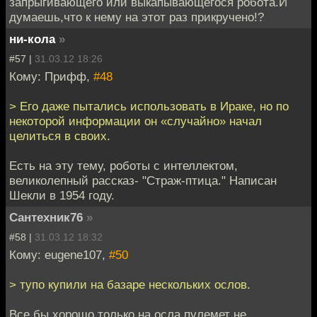
запрыгивающего или выкапывающегося робота.И
думаешь,что к нему на этот раз прикручено!?
ни-кола
»
#57 |
31.03.12 18:26
Кому: Прифф,
#48
> Его даже пытались использовать в Ираке, но по
некоторой информации он «случайно» начал
целиться в своих.
Есть на эту тему, роботы с интеллектом,
великолепный рассказ- "Страж-птица." Написан
Шекли в 1954 году.
Сантехник76
»
#58 |
31.03.12 18:32
Кому: eugene107,
#50
> тупо купили на базаре нескольких ослов.
Все бы хорошо,только на осла пулемет не