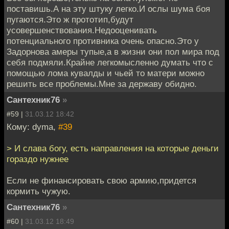
поставишь.А на эту штуку легко.И ослы шума боя
пугаются.Это ж прототип,будут
усовершенствования.Недооценивать
потенциального противника очень опасно.Это у
Задорнова амеры тупые,а в жизни они пол мира под
себя подмяли.Крайне легкомысленно думать что с
помощью лома кувалды и чьей то матери можно
решить все проблемы.Мне за державу обидно.
Сантехник76
»
#59 |
31.03.12 18:42
Кому: dyma,
#39
> И слава богу, есть направления на которые деньги
гораздо нужнее
Если не финансировать свою армию,придется
кормить чужую.
Сантехник76
»
#60 |
31.03.12 18:49