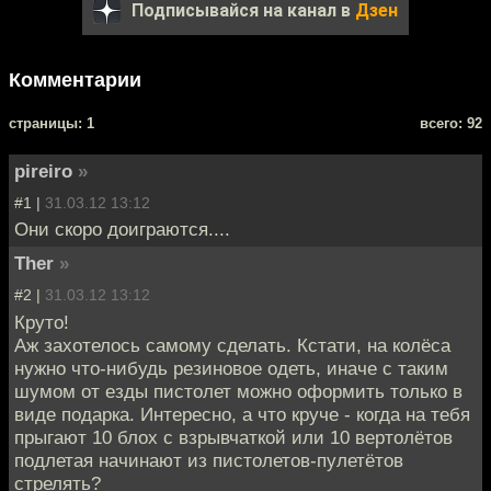
Подписывайся на канал в
Дзен
Комментарии
cтраницы: 1
всего: 92
pireiro
»
#1 |
31.03.12 13:12
Они скоро доиграются....
Ther
»
#2 |
31.03.12 13:12
Круто!
Аж захотелось самому сделать. Кстати, на колёса
нужно что-нибудь резиновое одеть, иначе с таким
шумом от езды пистолет можно оформить только в
виде подарка. Интересно, а что круче - когда на тебя
прыгают 10 блох с взрывчаткой или 10 вертолётов
подлетая начинают из пистолетов-пулетётов
стрелять?