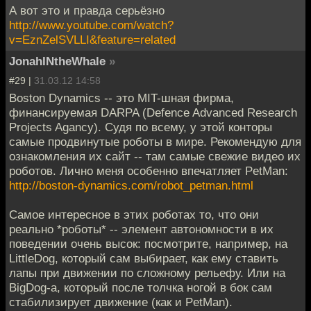
А вот это и правда серьёзно
http://www.youtube.com/watch?
v=EznZelSVLLI&feature=related
JonahINtheWhale
»
#29 |
31.03.12 14:58
Boston Dynamics -- это MIT-шная фирма,
финансируемая DARPA (Defence Advanced Research
Projects Agancy). Судя по всему, у этой конторы
самые продвинутые роботы в мире. Рекомендую для
ознакомления их сайт -- там самые свежие видео их
роботов. Лично меня особенно впечатляет PetMan:
http://boston-dynamics.com/robot_petman.html
Самое интересное в этих роботах то, что они
реально *роботы* -- элемент автономности в их
поведении очень высок: посмотрите, например, на
LittleDog, который сам выбирает, как ему ставить
лапы при движении по сложному рельефу. Или на
BigDog-а, который после толчка ногой в бок сам
стабилизирует движение (как и PetMan).