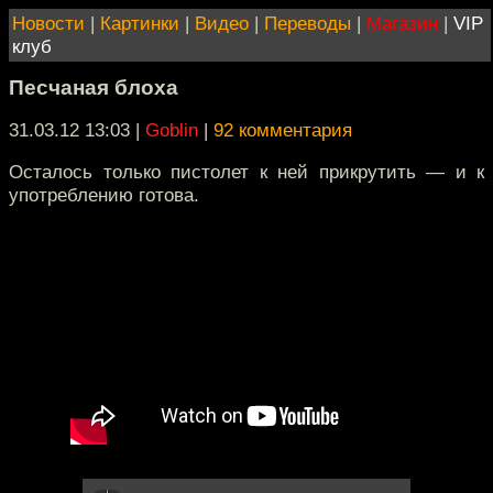
Новости
|
Картинки
|
Видео
|
Переводы
|
Магазин
|
VIP
клуб
Песчаная блоха
31.03.12 13:03
|
Goblin
|
92 комментария
Осталось только пистолет к ней прикрутить — и к
употреблению готова.