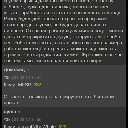
кругом взрывы да мало ли чего вообще в голову
взбредёт, нужна дрессировка, животное может
устать, приболеть и отказаться выполнять команду.
Робот будет действовать строго по программе,
строго предсказуемо, не будет делать ничего
лишнего. Оторвало роботу-мулу миной ногу - можно
достать и прикрутить другую, которую сам же робот
нёс. Робота можно сделать любого нужного размера,
робот может ещё и стрелять, может выдерживать
огромные дозы радиации, химии. Жрёт животное не
совсем само - иногда надо и поискать корм.
Домосед
»
#38 |
31.03.12 15:47
Кому: MFSP,
#32
Осталось только архара приручить что бы так же
прыгал.
dyma
»
#39 |
31.03.12 15:58
Кому: JonahINtheWhale,
#29