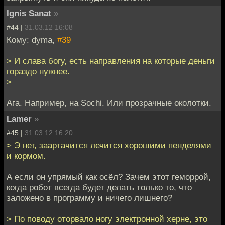
Ignis Sanat
»
#44 |
31.03.12 16:08
Кому: dyma,
#39
> И слава богу, есть направления на которые деньги
гораздо нужнее.
>
Ага. Например, на Sochi. Или прозрачные околотки.
Lamer
»
#45 |
31.03.12 16:20
> Э нет, заартачится лечится хорошими пенделями
и кормом.
А если он упрямый как осёл? Зачем этот геморрой,
когда робот всегда будет делать только то, что
заложено в программу и ничего лишнего?
> По поводу оторвало ногу электронной херне, это