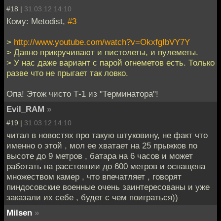
#18 |
31.03.12 14:10
Кому: Metodist,
#3
>
http://www.youtube.com/watch?v=OkxfgIbVY7Y
> Давно прикручивают и пистолеты, и пулеметы.
> У нас даже вариант с парой огнеметов есть. Только
разве что не прыгает так ловко.
Опа! Этож чисто Т-1 из "Терминатора"!
Evil_RAM
»
#19 |
31.03.12 14:10
читал в новостях про такую штуковину, не факт что
именно о этой , мол ее хватает на 25 прыжков по
высоте до 9 метров , батара на 6 часов и может
работать на расстоянии до 600 метров и оснащена
множеством камер , что впечатляет , говорят
пиндосовские военные очень заинтересованы и уже
заказали их себе , будет с чем поиграться))
Milsen
»