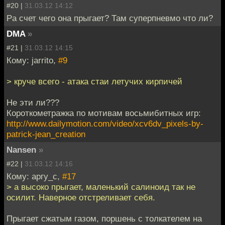
#20 |
31.03.12 14:12
Pа счет чего она прыгает? Там суперпневмо что ли?
DMA
»
#21 |
31.03.12 14:15
Кому: jarrito,
#9
> круче всего - атака стаи летучих кирпичей
Не эти ли???
Короткометражка по мотивам восьмибитных игр:
http://www.dailymotion.com/video/xcv6dv_pixels-by-
patrick-jean_creation
Nansen
»
#22 |
31.03.12 14:16
Кому: аргу_с,
#17
> а высоко прыгает, маленький салиноид так не
осилит. Наверное отстреливает себя.
Прыгает сжатым газом, поршень с толкателем на