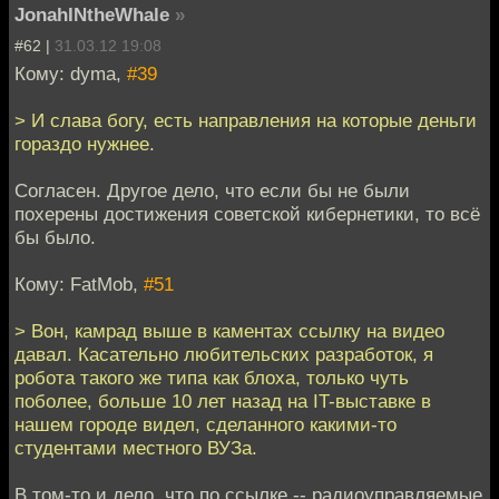
JonahINtheWhale
»
#62 |
31.03.12 19:08
Кому: dyma,
#39
> И слава богу, есть направления на которые деньги
гораздо нужнее.
Согласен. Другое дело, что если бы не были
похерены достижения советской кибернетики, то всё
бы было.
Кому: FatMob,
#51
> Вон, камрад выше в каментах ссылку на видео
давал. Касательно любительских разработок, я
робота такого же типа как блоха, только чуть
поболее, больше 10 лет назад на IT-выставке в
нашем городе видел, сделанного какими-то
студентами местного ВУЗа.
В том-то и дело, что по ссылке -- радиоуправляемые