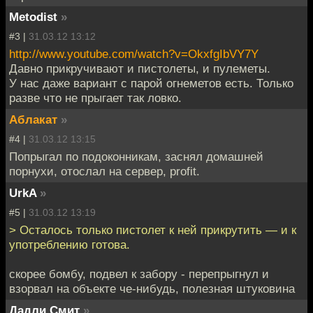
Metodist
»
#3 |
31.03.12 13:12
http://www.youtube.com/watch?v=OkxfgIbVY7Y
Давно прикручивают и пистолеты, и пулеметы.
У нас даже вариант с парой огнеметов есть. Только
разве что не прыгает так ловко.
Аблакат
»
#4 |
31.03.12 13:15
Попрыгал по подоконникам, заснял домашней
порнухи, отослал на сервер, profit.
UrkA
»
#5 |
31.03.12 13:19
> Осталось только пистолет к ней прикрутить — и к
употреблению готова.
скорее бомбу, подвел к забору - перепрыгнул и
взорвал на объекте че-нибудь, полезная штуковина
Дадли Смит
»