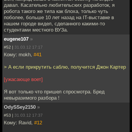
давал. Касательно любительских разработок, я
робота такого же типа как блоха, только чуть
поболее, больше 10 лет назад на IT-выставке в
нашем городе видел, сделанного какими-то
студентами местного ВУЗа.
eugene107
»
#52 |
31.03.12 17:17
Кому: mokh,
#41
> А если прикрутить саблю, получится Джон Картер
[ужасающе воет]
Я вот только что пришел спросмотра. Бред
невыразимого разбора !
OdySSey2150
»
#53 |
31.03.12 17:37
Кому: Ravid,
#12