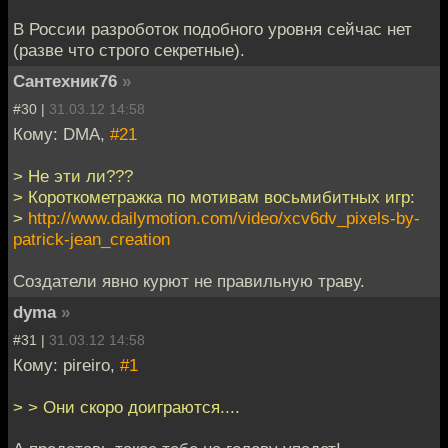
В России разроботок подобного уровня сейчас нет
(разве что строго секретные).
Сантехник76
»
#30 |
31.03.12 14:58
Кому: DMA,
#21
> Не эти ли???
> Короткометражка по мотивам восьмибитных игр:
>
http://www.dailymotion.com/video/xcv6dv_pixels-by-
patrick-jean_creation
Создатели явно курют не правильную траву.
dyma
»
#31 |
31.03.12 14:58
Кому: pireiro,
#1
> > Они скоро доиграются....