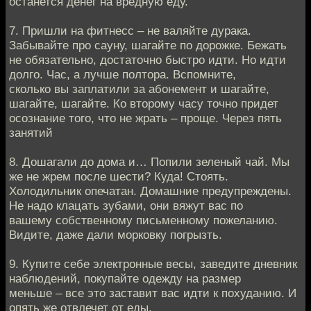
останется денег на вредную еду.
7. Пришли на фитнесс – не валяйте дурака.
Забывайте про сауну, шагайте по дорожке. Бежать
не обязательно, достаточно быстро идти. Но идти
долго. Час, а лучше полтора. Вспомните,
сколько вы заплатили за абонемент и шагайте,
шагайте, шагайте. Ко второму часу точно придет
осознание того, что не жрать – проще. Через пять
занятий
8. Дошагали до дома и… Попили зеленый чай. Мы
же не жрем после шести? Куда! Стоять.
Холодильник опечатан. Домашние предупреждены.
Не надо клацать зубами, они вяжут вас по
вашему собственному письменному пожеланию.
Видите, даже дали морковку погрызть.
9. Купите себе электронные весы, заведите дневник
наблюдений, покупайте одежду на размер
меньше – все это заставит вас идти к похуданию. И
опять же отвлечет от еды.