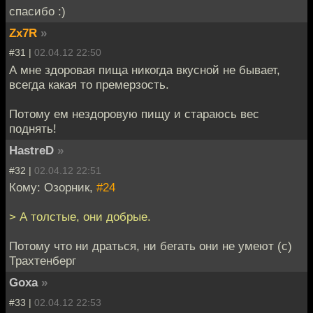
спасибо :)
Zx7R
»
#31 |
02.04.12 22:50
А мне здоровая пища никогда вкусной не бывает,
всегда какая то премерзость.
Потому ем нездоровую пищу и стараюсь вес
поднять!
HastreD
»
#32 |
02.04.12 22:51
Кому: Озорник,
#24
> А толстые, они добрые.
Потому что ни драться, ни бегать они не умеют (с)
Трахтенберг
Goxa
»
#33 |
02.04.12 22:53