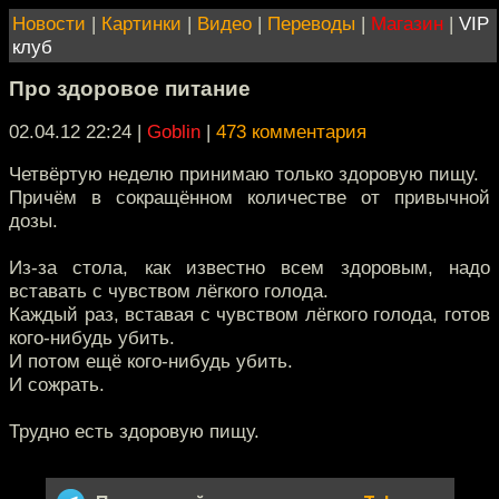
Новости
|
Картинки
|
Видео
|
Переводы
|
Магазин
|
VIP
клуб
Про здоровое питание
02.04.12 22:24
|
Goblin
|
473 комментария
Четвёртую неделю принимаю только здоровую пищу.
Причём в сокращённом количестве от привычной
дозы.
Из-за стола, как известно всем здоровым, надо
вставать с чувством лёгкого голода.
Каждый раз, вставая с чувством лёгкого голода, готов
кого-нибудь убить.
И потом ещё кого-нибудь убить.
И сожрать.
Трудно есть здоровую пищу.