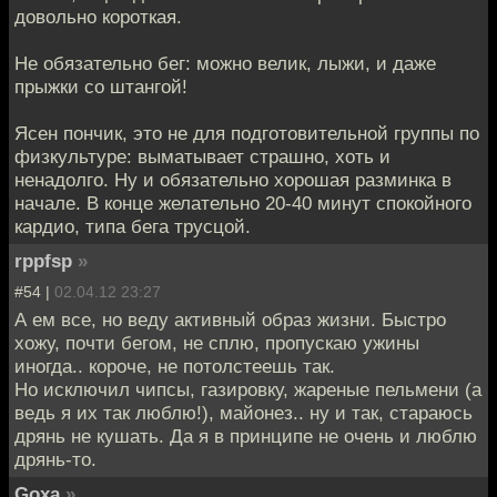
довольно короткая.
Не обязательно бег: можно велик, лыжи, и даже
прыжки со штангой!
Ясен пончик, это не для подготовительной группы по
физкультуре: выматывает страшно, хоть и
ненадолго. Ну и обязательно хорошая разминка в
начале. В конце желательно 20-40 минут спокойного
кардио, типа бега трусцой.
rppfsp
»
#54 |
02.04.12 23:27
А ем все, но веду активный образ жизни. Быстро
хожу, почти бегом, не сплю, пропускаю ужины
иногда.. короче, не потолстеешь так.
Но исключил чипсы, газировку, жареные пельмени (а
ведь я их так люблю!), майонез.. ну и так, стараюсь
дрянь не кушать. Да я в принципе не очень и люблю
дрянь-то.
Goxa
»