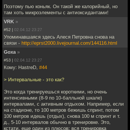
Поэтому пью коньяк. Он такой же калорийный, но
там хоть микроэлементы с антиоксидантами!
VRK
»
#52 |
02.04.12 23:27
Упоминавшаяся здесь Алеся Петровна снова на
связи -
http://eprst2000.livejournal.com/144116.html
Goxa
»
#53 |
02.04.12 23:27
Кому: HastreD,
#44
> Интервальные - это как?
Это когда тренируешься короткими, но очень
интенсивными (8-9 по 10-балльной шкале)
интервалами, с активным отдыхом. Например, если
на стадионе, то 100 метров бежишь спринт, потом
100 метров идешь (отдых), снова 100 м спринт и т.
д., 5-10 интервалов обычно в тренировке. Это,
кстати, еще один из плюсов: вся тренировка