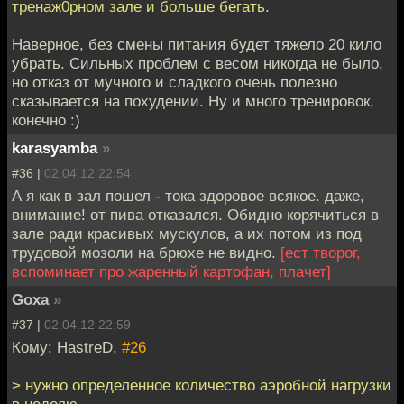
тренаж0рном зале и больше бегать.
Наверное, без смены питания будет тяжело 20 кило
убрать. Сильных проблем с весом никогда не было,
но отказ от мучного и сладкого очень полезно
сказывается на похудении. Ну и много тренировок,
конечно :)
karasyamba
»
#36 |
02.04.12 22:54
А я как в зал пошел - тока здоровое всякое. даже,
внимание! от пива отказался. Обидно корячиться в
зале ради красивых мускулов, а их потом из под
трудовой мозоли на брюхе не видно.
[ест творог,
вспоминает про жаренный картофан, плачет]
Goxa
»
#37 |
02.04.12 22:59
Кому: HastreD,
#26
> нужно определенное количество аэробной нагрузки