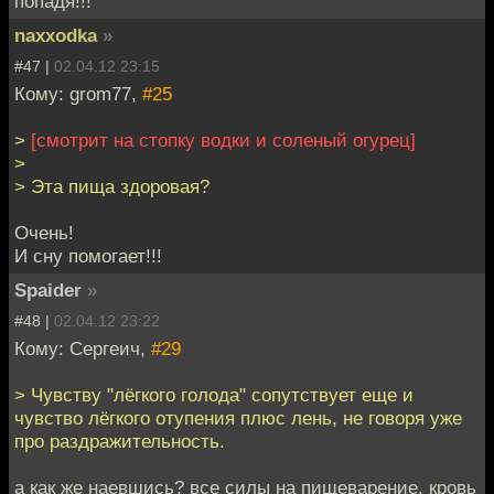
попадя!!!
naxxodka
»
#47 |
02.04.12 23:15
Кому: grom77,
#25
>
[смотрит на стопку водки и соленый огурец]
>
> Эта пища здоровая?
Очень!
И сну помогает!!!
Spaider
»
#48 |
02.04.12 23:22
Кому: Сергеич,
#29
> Чувству "лёгкого голода" сопутствует еще и
чувство лёгкого отупения плюс лень, не говоря уже
про раздражительность.
а как же наевшись? все силы на пищеварение, кровь