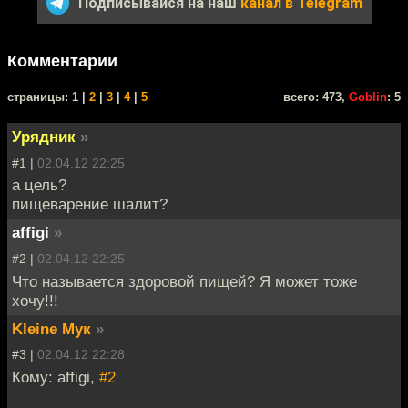
Подписывайся на наш
канал в Telegram
Комментарии
cтраницы: 1 |
2
|
3
|
4
|
5
всего: 473,
Goblin
: 5
Урядник
»
#1 |
02.04.12 22:25
а цель?
пищеварение шалит?
affigi
»
#2 |
02.04.12 22:25
Что называется здоровой пищей? Я может тоже
хочу!!!
Kleine Мук
»
#3 |
02.04.12 22:28
Кому: affigi,
#2