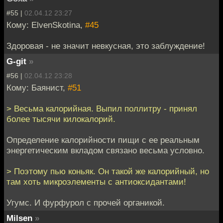
#55 |
02.04.12 23:27
Кому: ElvenSkotina,
#45
Здоровая - не значит невкусная, это заблуждение!
G-git
»
#56 |
02.04.12 23:28
Кому: Баянист,
#51
> Весьма калорийная. Выпил поллитру - принял
более тысячи килокалорий.
Определение калорийности пищи с ее реальным
энергетическим вкладом связано весьма условно.
> Поэтому пью коньяк. Он такой же калорийный, но
там хоть микроэлементы с антиоксидантами!
Угумс. И фурфурол с прочей органикой.
Milsen
»