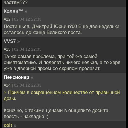
частям???
Колян™
»
#12 |
02.04.12 22:33
Постишься, Дмитрий Юрьич?60 Еще две недельки
осталось до конца Великого поста.
VVS7
»
#13 |
02.04.12 22:33
Та-же самая проблема, при той-же самой
симптоматике. И поделать ничего нельзя, а то харя
уже в дверной проём со скрипом пролазит.
Пенсионер
»
#14 |
02.04.12 22:33
> Причём в сокращённом количестве от привычной
дозы.
Конечно, с такими ценами в общепите досыта
поесть - накладно :)
colt
»