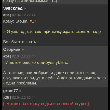
сразу на 3 килограмма!!! (с)
Завсклад
»
#23 |
02.04.12 22:44
Кому: Stoum,
#17
> Я уже год как взял привычку жрать сколько надо
Вот бы это знать..
Озорник
»
#24 |
02.04.12 22:44
>И потом ещё кого-нибудь убить.
А толстые, они добрые. и даже если что не так,
покушают и придут в себя. А вот от голодных и злых
- одни проблемы.
grom77
»
#25 |
02.04.12 22:44
[смотрит на стопку водки и соленый огурец]