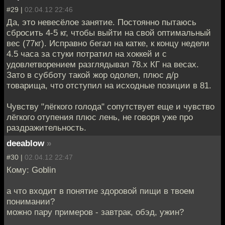
#29 |
02.04.12 22:46
Да, это невесёлое занятие. Постоянно пытаюсь
сбросить 4-5 кг, чтобы выйти на свой оптимальный
вес (77кг). Исправно бегал на катке, к концу недели
4.5 часа за стуки потратил на хоккей и с
удовлетворением разглядывал 78.х КГ на весах.
Зато в субботу такой жор одолел, плюс д/р
товарища, что отступил на исходные позиции в 81.
Чувству "лёгкого голода" сопутствует еще и чувство
лёгкого отупения плюс лень, не говоря уже про
раздражительность.
deeablow
»
#30 |
02.04.12 22:47
Кому: Goblin
а что входит в понятие здоровой пищи в твоем
понимании?
можно пару примеров - завтрак, обэд, ужин?