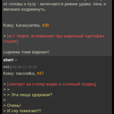
от головы к пузу - включается режим удава: лень и
желание вздремнуть.
Кому: karasyamba,
#36
>
[ест творог, вспоминает про жаренный картофан,
плачет]
сырники тоже вариант!
sherl
»
#49 |
02.04.12 23:23
Кому: naxxodka,
#47
>
[смотрит на стопку водки и соленый огурец]
> >
> > Эта пища здоровая?
>
> Очень!
> И сну помогает!!!