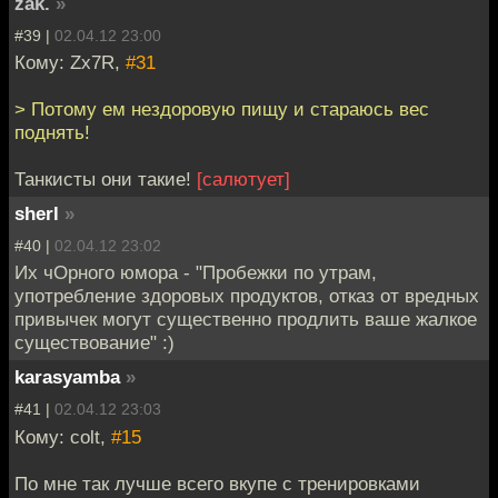
zak.
»
#39 |
02.04.12 23:00
Кому: Zx7R,
#31
> Потому ем нездоровую пищу и стараюсь вес
поднять!
Танкисты они такие!
[салютует]
sherl
»
#40 |
02.04.12 23:02
Их чОрного юмора - "Пробежки по утрам,
употребление здоровых продуктов, отказ от вредных
привычек могут существенно продлить ваше жалкое
существование" :)
karasyamba
»
#41 |
02.04.12 23:03
Кому: colt,
#15
По мне так лучше всего вкупе с тренировками