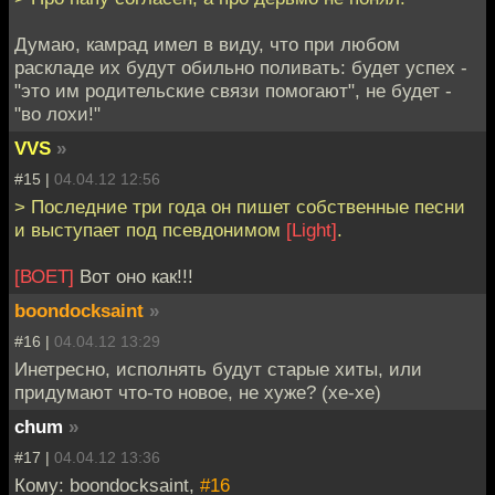
Думаю, камрад имел в виду, что при любом
раскладе их будут обильно поливать: будет успех -
"это им родительские связи помогают", не будет -
"во лохи!"
VVS
»
#15 |
04.04.12 12:56
> Последние три года он пишет собственные песни
и выступает под псевдонимом
[Light]
.
[ВОЕТ]
Вот оно как!!!
boondocksaint
»
#16 |
04.04.12 13:29
Инетресно, исполнять будут старые хиты, или
придумают что-то новое, не хуже? (хе-хе)
chum
»
#17 |
04.04.12 13:36
Кому: boondocksaint,
#16