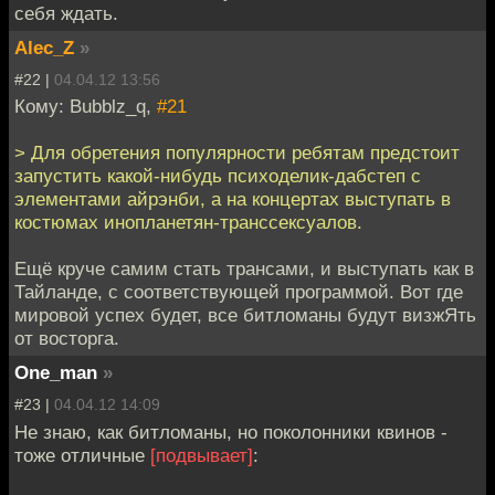
себя ждать.
Alec_Z
»
#22 |
04.04.12 13:56
Кому: Bubblz_q,
#21
> Для обретения популярности ребятам предстоит
запустить какой-нибудь психоделик-дабстеп с
элементами айрэнби, а на концертах выступать в
костюмах инопланетян-транссексуалов.
Ещё круче самим стать трансами, и выступать как в
Тайланде, с соответствующей программой. Вот где
мировой успех будет, все битломаны будут визжЯть
от восторга.
One_man
»
#23 |
04.04.12 14:09
Не знаю, как битломаны, но поколонники квинов -
тоже отличные
[подвывает]
: