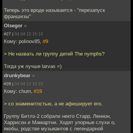
Теперь это вроде называется - "перезапуск
франшизы"
Olsegor
»
#27 |
04.04.12 15:10
Кому: polinov85,
#9
> Не назвать ли группу детей The nymphs?
Тогда уж лучше larvas =)
drunkybear
»
#28 |
04.04.12 15:22
Кому: chum,
#19
> со знаменитостью, а не афиширует его.
Группу Битлз-2 собрали некто Старр, Леннон,
Харрисон и Маккартни. Ходят упорные слухи о,
якобы, родстве музыкантов с легендарной