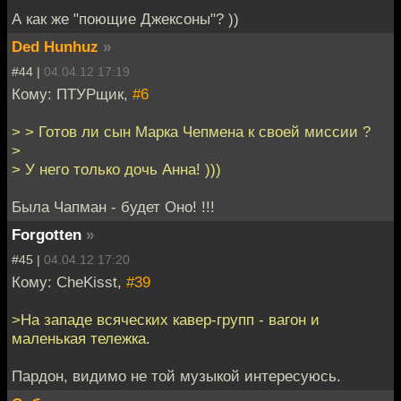
А как же "поющие Джексоны"? ))
Ded Hunhuz
»
#44 |
04.04.12 17:19
Кому: ПТУРщик,
#6
> > Готов ли сын Марка Чепмена к своей миссии ?
>
> У него только дочь Анна! )))
Была Чапман - будет Оно! !!!
Forgotten
»
#45 |
04.04.12 17:20
Кому: CheKisst,
#39
>На западе всяческих кавер-групп - вагон и
маленькая тележка.
Пардон, видимо не той музыкой интересуюсь.