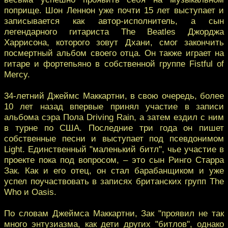
поприще. Шон Леннон уже почти 15 лет выступает и
записывается как автор-исполнитель, а сын
легендарного гитариста The Beatles Джорджа
Харрисона, которого зовут Дхани, смог закончить
посмертный альбом своего отца. Он также играет на
гитаре и фортепьяно в собственной группе Fistful of
Mercy.
34-летний Джеймс Маккартни, в свою очередь, более
10 лет назад впервые принял участие в записи
альбома сэра Пола Driving Rain, а затем ездил с ним
в турне по США. Последние три года он пишет
собственные песни и выступает под псевдонимом
Light. Единственный "маленький битл", чье участие в
проекте пока под вопросом, – это сын Ринго Старра
Зак. Как и его отец, он стал барабанщиком и уже
успел поучаствовать в записях британских групп The
Who и Oasis.
По словам Джеймса Маккартни, Зак "проявил не так
много энтузиазма, как дети других "битлов", однако