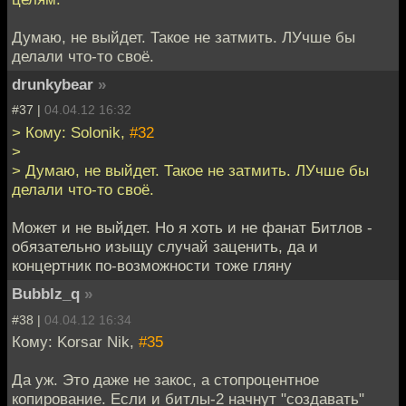
Думаю, не выйдет. Такое не затмить. ЛУчше бы
делали что-то своё.
drunkybear
»
#37 |
04.04.12 16:32
> Кому: Solonik,
#32
>
> Думаю, не выйдет. Такое не затмить. ЛУчше бы
делали что-то своё.
Может и не выйдет. Но я хоть и не фанат Битлов -
обязательно изыщу случай заценить, да и
концертник по-возможности тоже гляну
Bubblz_q
»
#38 |
04.04.12 16:34
Кому: Korsar Nik,
#35
Да уж. Это даже не закос, а стопроцентное
копирование. Если и битлы-2 начнут "создавать"