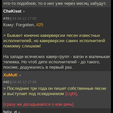
что-то подобное, то о них уже через месяц забудут.
CheKisst
»
#39 |
04.04.12 17:02
Кому: Forgotten,
#25
> Бывают конечно каверверсии песен известных
исполнителей, но каверверсии самих исполнителй
помоему слишком!
На западе всяческих кавер-групп - вагон и маленькая
тележка. Но чтоб дети исполнителей - до такого,
похоже, додумались в первый раз.
XuMuK
»
#40 |
04.04.12 17:06
> Последние три года он пишет собственные песни
и выступает под псевдонимом
[Light]
.
[сразу же догадывается о ком речь]
felix_d
»