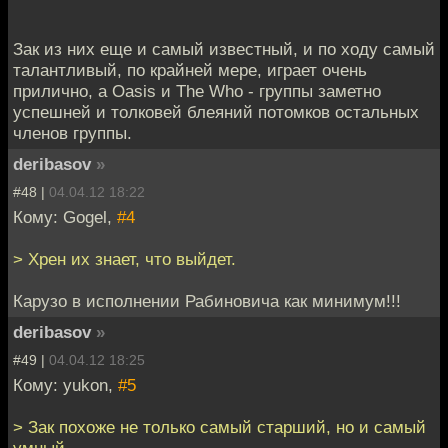
Зак из них еще и самый известный, и по ходу самый
талантливый, по крайней мере, играет очень
прилично, а Oasis и The Who - группы заметно
успешней и толковей блеяний потомков остальных
членов группы.
deribasov
»
#48 |
04.04.12 18:22
Кому: Gogel,
#4
> Хрен их знает, что выйдет.
Карузо в исполнении Рабиновича как минимум!!!
deribasov
»
#49 |
04.04.12 18:25
Кому: yukon,
#5
> Зак похоже не только самый старший, но и самый