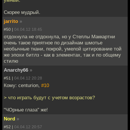
умный.
Скорее мудрый.
jarrito
»
#50 |
04.04.12 18:45
отдохнула не отдохнула, но у Стеллы Маккартни
очень такое приятное по дизайнам шмотье
необычные ткани, покрой, умелой цитирование той
же эпохи битлз - как в элементах, так и по общему
стилю
Anarchy66
»
#51 |
04.04.12 20:28
Кому: centurion,
#10
> что играть будут с учетом возрастов?
"ЧОрные глаза" же!
Nord
»
#52 |
04.04.12 20:57