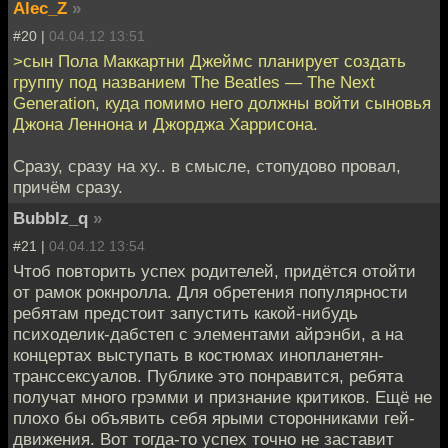
Alec_Z
»
#20 |
04.04.12 13:51
>сын Пола Маккартни Джеймс планирует создать
группу под названием The Beatles — The Next
Generation, куда помимо него должны войти сыновья
Джона Леннона и Джорджа Харрисона.
Сразу, сразу на ху.. в смысле, стопудово провал,
причём сразу.
Bubblz_q
»
#21 |
04.04.12 13:54
Чтоб повторить успех родителей, придётся отойти
от рамок рокнролла. Для обретения популярности
ребятам предстоит запустить какой-нибудь
психоделик-дабстеп с элементами айрэнби, а на
концертах выступать в костюмах инопланетян-
транссексуалов. Публике это понравится, ребята
получат много грэмми и признание критиков. Ещё не
плохо бы объявить себя ярыми сторонниками гей-
движения. Вот тогда-то успех точно не заставит