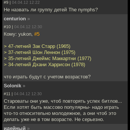
#9 |
04.04.12 12:22
Не назвать ли группу детей The nymphs?
centurion
»
#10 |
04.04.12 12:30
Кому: yukon,
#5
> 47-летний Зак Старр (1965)
> 37-летний Шон Леннон (1975)
> 35-летний Джеймс Маккартни (1977)
> 34-летний Дхани Харрисон (1978)
что играть будут с учетом возрастов?
Solonik
»
#11 |
04.04.12 12:30
Староваты они уже, чтоб повторять успех битлов...
Если хотят быть массово популярны- надо играть
что-то относительно молодежное, а они чтоб это
делать уже не в том возрасте. Не серьезно.
идейный
»