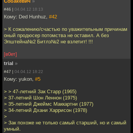
Собакевич
»
#46 |
04.04.12 18:13
Кому: Ded Hunhuz,
#42
> К сожалению/счастью по уважительным причинам
оный продюсер потомства не оставил. А без
Эпштейна№2 Битлз№2 не взлетит! !!!
[в0ет]
trial
»
#47 |
04.04.12 18:22
Кому: yukon,
#5
> > 47-летний Зак Старр (1965)
> 37-летний Шон Леннон (1975)
> 35-летний Джеймс Маккартни (1977)
> 34-летний Дхани Харрисон (1978)
>
> Зак похоже не только самый старший, но и самый
умный.