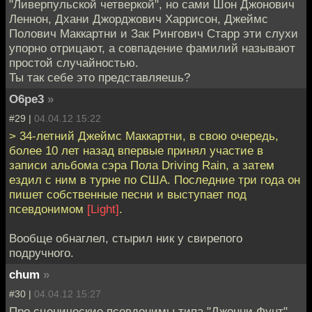
"Ливерпульской четверкой", но сами Шон Джонович
Леннон, Дхани Джорджович Харрисон, Джеймс
Полович Маккартни и Зак Рингович Старр эти слухи
упорно отрицают, а совпадение фамилий называют
простой случайностью.
Ты так себе это представляешь?
O6pe3
»
#29 |
04.04.12 15:22
> 34-летний Джеймс Маккартни, в свою очередь,
более 10 лет назад впервые принял участие в
записи альбома сэра Пола Driving Rain, а затем
ездил с ним в турне по США. Последние три года он
пишет собственные песни и выступает под
псевдонимом
[Light]
.
Вообще обнаглел, стырил ник у свирепого
подручного.
chum
»
#30 |
04.04.12 15:27
Про сценические псевдонимы типа "Джонни Фунт"