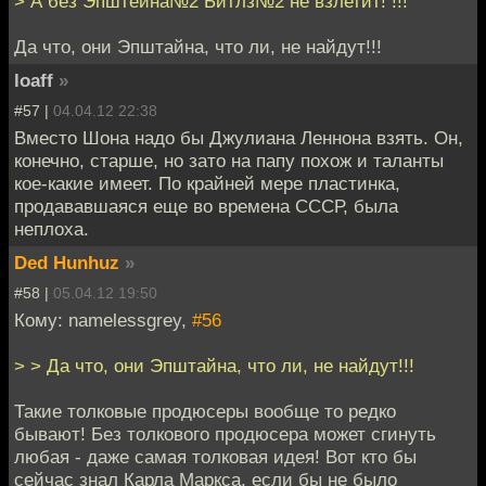
> А без Эпштейна№2 Битлз№2 не взлетит! !!!
Да что, они Эпштайна, что ли, не найдут!!!
loaff
»
#57 |
04.04.12 22:38
Вместо Шона надо бы Джулиана Леннона взять. Он,
конечно, старше, но зато на папу похож и таланты
кое-какие имеет. По крайней мере пластинка,
продававшаяся еще во времена СССР, была
неплоха.
Ded Hunhuz
»
#58 |
05.04.12 19:50
Кому: namelessgrey,
#56
> > Да что, они Эпштайна, что ли, не найдут!!!
Такие толковые продюсеры вообще то редко
бывают! Без толкового продюсера может сгинуть
любая - даже самая толковая идея! Вот кто бы
сейчас знал Карла Маркса, если бы не было