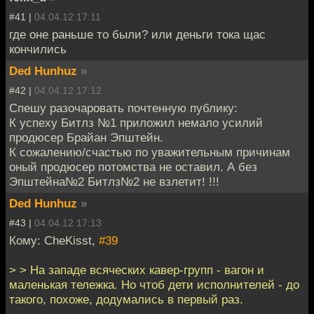
#41 |
04.04.12 17:11
где оне раньше то были? или деньги тока щас
кончились
Ded Hunhuz
»
#42 |
04.04.12 17:12
Спешу разочаровать почтенную публику:
К успеху Битлз №1 приложил немало усилий
продюсер Брайан Эпштейн.
К сожалению/счастью по уважительным причинам
оный продюсер потомства не оставил. А без
Эпштейна№2 Битлз№2 не взлетит! !!!
Ded Hunhuz
»
#43 |
04.04.12 17:13
Кому: CheKisst,
#39
> > На западе всяческих кавер-групп - вагон и
маленькая тележка. Но чтоб дети исполнителей - до
такого, похоже, додумались в первый раз.