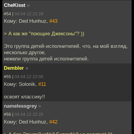
CheKisst
»
#54 |
04.04.12 21:28
Кому: Ded Hunhuz,
#43
> А как же "поющие Джексоны"? ))
Это группа детей-исполнителей, что, на мой взгляд,
несколько другое,
нежели группа детей исполнителей.
Dembler
»
#55 |
04.04.12 22:06
Кому: Solonik,
#11
освоят классику!!
namelessgrey
»
#56 |
04.04.12 22:26
Кому: Ded Hunhuz,
#42