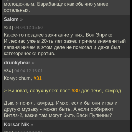
молодежным. Барабанщик как обычно умнее
остальных.
Salom
»
#33 |
04.04.12 15:50
Какое-то позднее зажигание у них. Вон Энрике
Иглесиас уже в 20-ть лет зажёг, причем знаменитый
папаня ничем в этом деле не помогал и даже был
категорически против.
drunkybear
»
#34 |
04.04.12 16:01
Кому: chum,
#31
> Виноват, лопухнулся: пост
#30
для тебя, камрад.
Дык, я понял, камрад. Имхо, если бы они играли
другую музыку - может быть. А если собирают
Битлз-2, какие там могут быть Васи Пупкины?
Korsar Nik
»