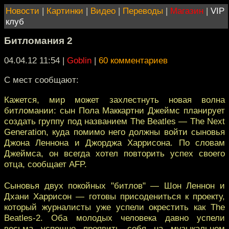
Новости
|
Картинки
|
Видео
|
Переводы
|
Магазин
|
VIP
клуб
Битломания 2
04.04.12 11:54
|
Goblin
|
60 комментариев
C мест сообщают:
Кажется, мир может захлестнуть новая волна
битломании: сын Пола Маккартни Джеймс планирует
создать группу под названием The Beatles — The Next
Generation, куда помимо него должны войти сыновья
Джона Леннона и Джорджа Харрисона. По словам
Джеймса, он всегда хотел повторить успех своего
отца, сообщает AFP.
Сыновья двух покойных "битлов" — Шон Леннон и
Дхани Харрисон — готовы присодениться к проекту,
который журналисты уже успели окрестить как The
Beatles-2. Оба молодых человека давно успели
весьма успешно проявить себя на музыкальном