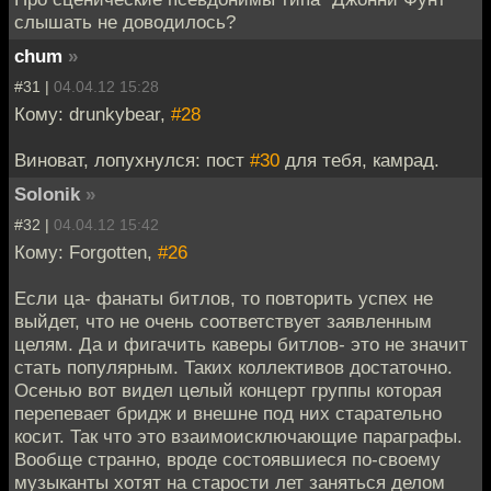
слышать не доводилось?
chum
»
#31 |
04.04.12 15:28
Кому: drunkybear,
#28
Виноват, лопухнулся: пост
#30
для тебя, камрад.
Solonik
»
#32 |
04.04.12 15:42
Кому: Forgotten,
#26
Если ца- фанаты битлов, то повторить успех не
выйдет, что не очень соответствует заявленным
целям. Да и фигачить каверы битлов- это не значит
стать популярным. Таких коллективов достаточно.
Осенью вот видел целый концерт группы которая
перепевает бридж и внешне под них старательно
косит. Так что это взаимоисключающие параграфы.
Вообще странно, вроде состоявшиеся по-своему
музыканты хотят на старости лет заняться делом