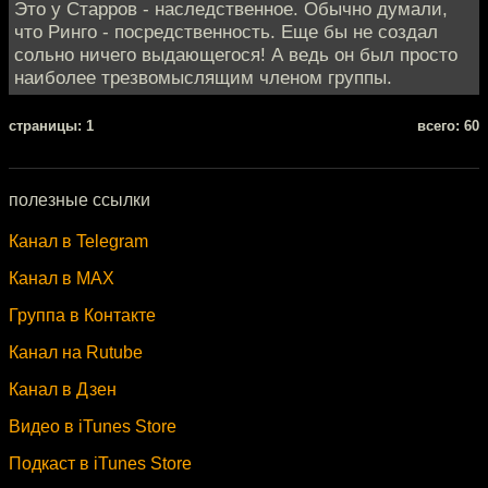
Это у Старров - наследственное. Обычно думали,
что Ринго - посредственность. Еще бы не создал
сольно ничего выдающегося! А ведь он был просто
наиболее трезвомыслящим членом группы.
cтраницы: 1
всего: 60
полезные ссылки
Канал в Telegram
Канал в MAX
Группа в Контакте
Канал на Rutube
Канал в Дзен
Видео в iTunes Store
Подкаст в iTunes Store