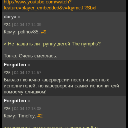
http://www.youtube.com/watch?
feature=player_embedded&v=fqymcJRSbxI
darya
»
#24 |
04.04.12 14:39
Кому: polinov85,
#9
> Не назвать ли группу детей The nymphs?
Тонко. Очень смеялась.
Forgotten
»
#25 |
04.04.12 14:57
Бывают конечно каверверсии песен известных
исполнителей, но каверверсии самих исполнителй
помоему слишком!
Forgotten
»
#26 |
04.04.12 15:08
Кому: Timofey,
#2
>отдохнула, не отдохнула, а денег срубят