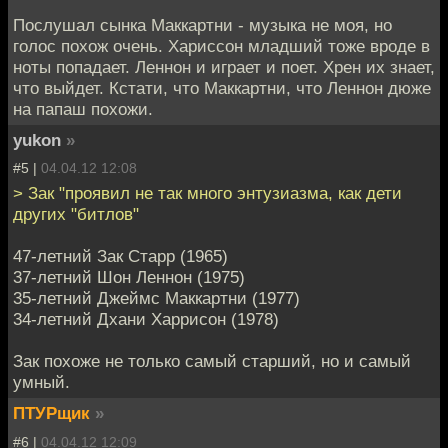
Послушал сынка Маккартни - музыка не моя, но
голос похож очень. Хариссон младший тоже вроде в
ноты попадает. Леннон и играет и поет. Хрен их знает,
что выйдет. Кстати, что Маккартни, что Леннон дюже
на папаш похожи.
yukon
»
#5 |
04.04.12 12:08
> Зак "проявил не так много энтузиазма, как дети
других "битлов"
47-летний Зак Старр (1965)
37-летний Шон Леннон (1975)
35-летний Джеймс Маккартни (1977)
34-летний Дхани Харрисон (1978)
Зак похоже не только самый старший, но и самый
умный.
ПТУРщик
»
#6 |
04.04.12 12:09