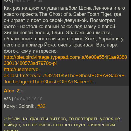
#35 |
04.04.12 16:04
Как раз на днях слушал альбом Шона Леннона и его
нового проекта The Ghost of a Saber Tooth Tiger, где
он играет и поёт со своей девушкой. Посмотрел
фото - настолько явный закос под маму с папой.
Хиппи новой волны, блин. Эпатажные шмотки,
обнаженные в постели и всё такое Хотя, барышня у
него не в пример Йоко, очень красивая. Вот, пара
фоток, кому интересно:
http://bleubirdvintage.typepad.com/.a/6a00e554f1ae9388
33013480573ad7970c-pi
http://userserve-
ak.last.fm/serve/_/53278185/The+Ghost+Of+A+Saber+
Tooth+Tiger+The+Ghost+Of+A+Saber+T...
Alec_Z
»
#36 |
04.04.12 16:10
Кому: Solonik,
#32
> Если ца- фанаты битлов, то повторить успех не
выйдет, что не очень соответствует заявленным
целям.