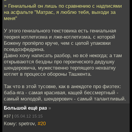
> Гениальный он лишь по сравнению с надписями
на асфальте "Матрас, я люблю тебя, выходи за
меня"
У этого гениального текстовика есть гениальная
теория котлетизма и лже-котлетизма, с которой
Божену пропёрло круче, чем с целой упаковки
псевдоэфедрина.
Давно хочу написать разбор, но всё некогда; а там
открываются бездны про героического дедушку
шендеровича, мужественно терпящего нехватку
котлет в процессе обороны Ташкента.
Так что в этой тусовке, как в анекдоте про физтех:
баба-яга - самая красивая, кащей бессмертный -
самый молодой, шендерович - самый талантливый.
Большой ещё раз
»
#37 |
05.04.12 15:15
Кому: spetrov,
#20