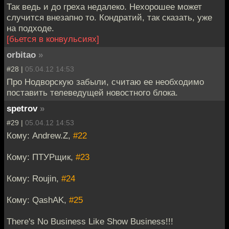
Так ведь и до греха недалеко. Нехорошее может
случится внезапно то. Кондратий, так сказать, уже
на подходе.
[бьется в конвульсиях]
orbitao
»
#28 |
05.04.12 14:53
Про Нодворскую забыли, считаю ее необходимо
поставить телеведущей новостного блока.
spetrov
»
#29 |
05.04.12 14:53
Кому: Andrew.Z,
#22
Кому: ПТУРщик,
#23
Кому: Roujin,
#24
Кому: QashAK,
#25
There's No Business Like Show Business!!!