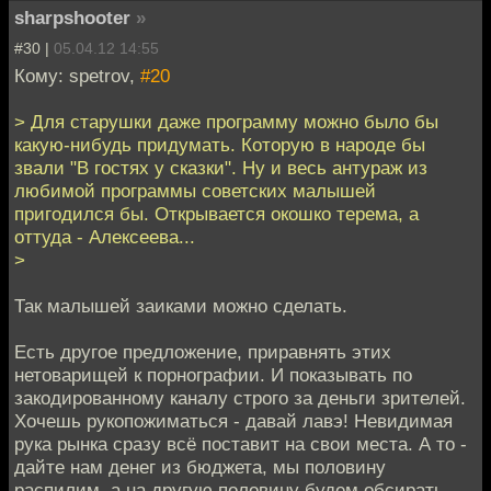
sharpshooter
»
#30 |
05.04.12 14:55
Кому: spetrov,
#20
> Для старушки даже программу можно было бы
какую-нибудь придумать. Которую в народе бы
звали "В гостях у сказки". Ну и весь антураж из
любимой программы советских малышей
пригодился бы. Открывается окошко терема, а
оттуда - Алексеева...
>
Так малышей заиками можно сделать.
Есть другое предложение, приравнять этих
нетоварищей к порнографии. И показывать по
закодированному каналу строго за деньги зрителей.
Хочешь рукопожиматься - давай лавэ! Невидимая
рука рынка сразу всё поставит на свои места. А то -
дайте нам денег из бюджета, мы половину
распилим, а на другую половину будем обсирать