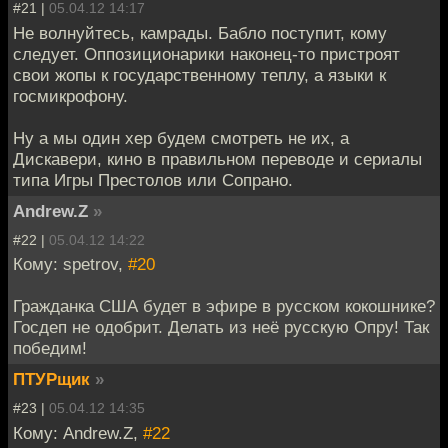
#21 |
05.04.12 14:17
Не волнуйтесь, камрады. Бабло поступит, кому
следует. Оппозиционарики наконец-то пристроят
свои жопы к государственному теплу, а языки к
госмикрофону.
Ну а мы один хер будем смотреть не их, а
Дискавери, кино в правильном переводе и сериалы
типа Игры Престолов или Сопрано.
Andrew.Z
»
#22 |
05.04.12 14:22
Кому: spetrov,
#20
Гражданка США будет в эфире в русском кокошнике?
Госдеп не одобрит. Делать из неё русскую Опру! Так
победим!
ПТУРщик
»
#23 |
05.04.12 14:35
Кому: Andrew.Z,
#22