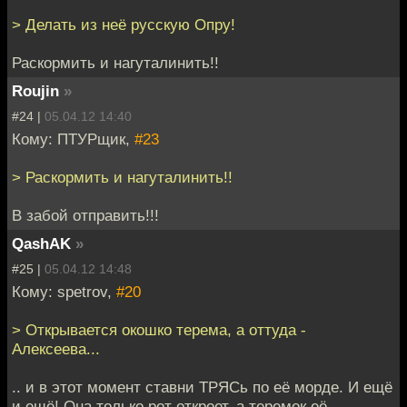
> Делать из неё русскую Опру!
Раскормить и нагуталинить!!
Roujin
»
#24 |
05.04.12 14:40
Кому: ПТУРщик,
#23
> Раскормить и нагуталинить!!
В забой отправить!!!
QashAK
»
#25 |
05.04.12 14:48
Кому: spetrov,
#20
> Открывается окошко терема, а оттуда -
Алексеева...
.. и в этот момент ставни ТРЯСь по её морде. И ещё
и ещё! Она только рот откроет, а теремок её