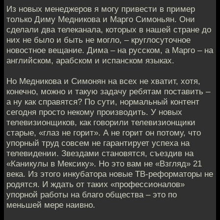
Из новых менеджеров я могу привести в пример
только Диму Медникова и Марго Симоньян. Они
сделали два телеканала, которых в нашей стране до
них не было и быть не могло, – круглосуточное
новостное вещание. Дима – на русском, а Марго – на
английском, арабском и испанском языках.
Но Медникова и Симонян на всех не хватит, хотя,
конечно, можно и такую задачу ребятам поставить –
а ну как справятся? По сути, нормальный контент
сегодня просто некому производить. У новых
телевизионщиков, как говорили телевизионщики
старые, «глаз не горит». А не горит он потому, что
упорный труд совсем не гарантирует успеха на
телевидении. Звездами становятся, съездив на
«Каникулы в Мексику». Но это вам не «Взгляд» 21
века. Из этого инкубатора новые ТВ-реформаторы не
родятся. И ждать от таких «профессионалов»
упорной работы на благо общества – это по
меньшей мере наивно.