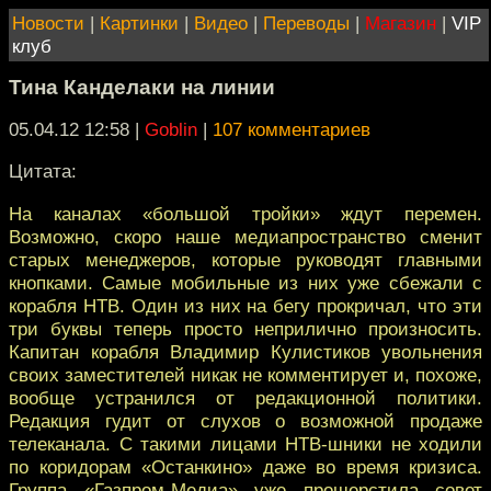
Новости
|
Картинки
|
Видео
|
Переводы
|
Магазин
|
VIP
клуб
Тина Канделаки на линии
05.04.12 12:58
|
Goblin
|
107 комментариев
Цитата:
На каналах «большой тройки» ждут перемен.
Возможно, скоро наше медиапространство сменит
старых менеджеров, которые руководят главными
кнопками. Самые мобильные из них уже сбежали с
корабля НТВ. Один из них на бегу прокричал, что эти
три буквы теперь просто неприлично произносить.
Капитан корабля Владимир Кулистиков увольнения
своих заместителей никак не комментирует и, похоже,
вообще устранился от редакционной политики.
Редакция гудит от слухов о возможной продаже
телеканала. С такими лицами НТВ-шники не ходили
по коридорам «Останкино» даже во время кризиса.
Группа «Газпром-Медиа» уже прошерстила совет