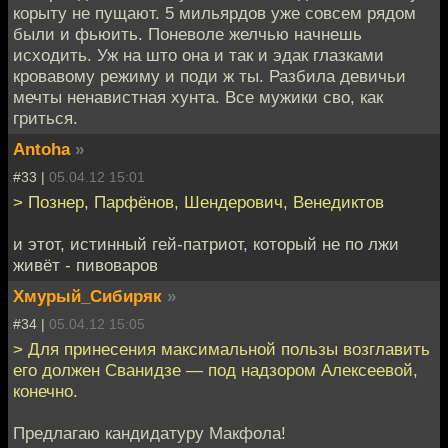
корыту не пущают. 5 мильярдов уже совсем рядом
были и фьюить. Поневоле желчью начнешь
исходить. Уж на што она и так и эдак глазками
кровавому режиму и поди ж ты. Разбила девичьи
мечты ненавистная хунта. Все мужики сво, как
гриться.
Antoha
»
#33 |
05.04.12 15:01
> Познер, Парфёнов, Шендерович, Венедиктов
и этот, истинный гей-патриот, который не по лжи
живёт - пивоваров
Хмурый_Сибиряк
»
#34 |
05.04.12 15:05
> Для принесения максимальной пользы возглавить
его должен Сванидзе — под надзором Алексеевой,
конечно.
Предлагаю кандидатуру Макфола!