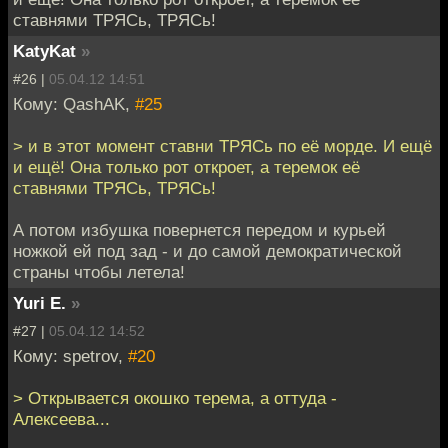
ставнями ТРЯСь, ТРЯСь!
KatyKat
»
#26 |
05.04.12 14:51
Кому: QashAK,
#25
> и в этот момент ставни ТРЯСь по её морде. И ещё
и ещё! Она только рот откроет, а теремок её
ставнями ТРЯСь, ТРЯСь!
А потом избушка повернется передом и курьей
ножкой ей под зад - и до самой демократической
страны чтобы летела!
Yuri E.
»
#27 |
05.04.12 14:52
Кому: spetrov,
#20
> Открывается окошко терема, а оттуда -
Алексеева...