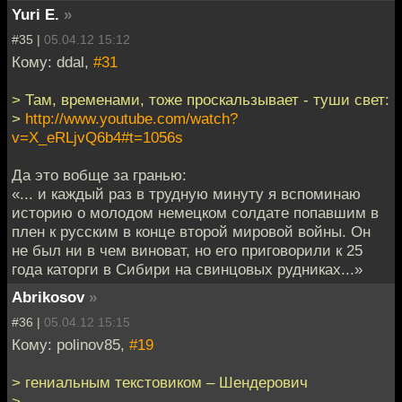
Yuri E.
»
#35 |
05.04.12 15:12
Кому: ddal,
#31
> Там, временами, тоже проскальзывает - туши свет:
>
http://www.youtube.com/watch?
v=X_eRLjvQ6b4#t=1056s
Да это вобще за гранью:
«... и каждый раз в трудную минуту я вспоминаю
историю о молодом немецком солдате попавшим в
плен к русским в конце второй мировой войны. Он
не был ни в чем виноват, но его приговорили к 25
года каторги в Сибири на свинцовых рудниках...»
Abrikosov
»
#36 |
05.04.12 15:15
Кому: polinov85,
#19
> гениальным текстовиком – Шендерович
>