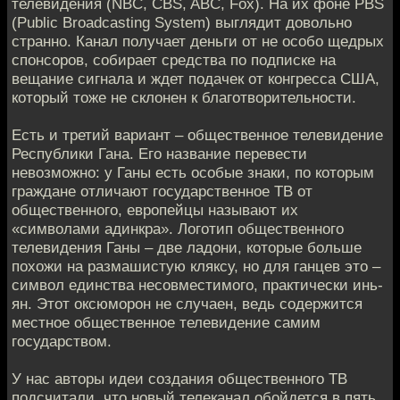
телевидения (NBC, CBS, ABC, Fox). На их фоне PBS
(Public Broadcasting System) выглядит довольно
странно. Канал получает деньги от не особо щедрых
спонсоров, собирает средства по подписке на
вещание сигнала и ждет подачек от конгресса США,
который тоже не склонен к благотворительности.
Есть и третий вариант – общественное телевидение
Республики Гана. Его название перевести
невозможно: у Ганы есть особые знаки, по которым
граждане отличают государственное ТВ от
общественного, европейцы называют их
«символами адинкра». Логотип общественного
телевидения Ганы – две ладони, которые больше
похожи на размашистую кляксу, но для ганцев это –
символ единства несовместимого, практически инь-
ян. Этот оксюморон не случаен, ведь содержится
местное общественное телевидение самим
государством.
У нас авторы идеи создания общественного ТВ
подсчитали, что новый телеканал обойдется в пять