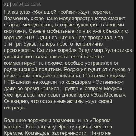
#1 |
05.04.12 12:58
На каналах «большой тройки» ждут перемен.
Возможно, скоро наше медиапространство сменит
старых менеджеров, которые руководят главными
кнопками. Самые мобильные из них уже сбежали с
корабля НТВ. Один из них на бегу прокричал, что
эти три буквы теперь просто неприлично
произносить. Капитан корабля Владимир Кулистиков
увольнения своих заместителей никак не
комментирует и, похоже, вообще устранился от
редакционной политики. Редакция гудит от слухов о
возможной продаже телеканала. С такими лицами
НТВ-шники не ходили по коридорам «Останкино»
даже во время кризиса. Группа «Газпром-Медиа»
уже прошерстила совет директоров «Эха Москвы».
Очевидно, что остальные активы ждут своей
очереди.
Большие перемены возможны и на «Первом
канале». Константину Эрнсту прочат место в
Кремле. Команда в растерянности. Никто не