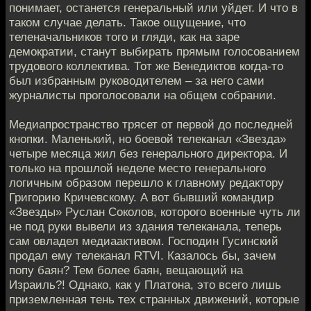
понимает, останется генеральный или уйдет. И что в
таком случае делать. Такое ощущение, что
теленачальников того и гляди, как на заре
демократии, станут выбирать прямым голосованием
трудового коллектива. Тот же Венедиктов когда-то
был избранным руководителем – за него сами
журналисты проголосовали на общем собрании.
Медиапространство трясет от первой до последней
кнопки. Маленький, но боевой телеканал «Звезда»
четыре месяца жил без генерального директора. И
только на прошлой неделе место генерального
логичным образом перешло к главному редактору
Григорию Кричевскому. А вот бывший командир
«Звезды» Руслан Соколов, которого военные чуть ли
не под руки вывели из здания телеканала, теперь
сам овладел медиаактивом. Господин Гусинский
продал ему телеканал RTVI. Казалось бы, зачем
попу баян? Тем более баян, вещающий на
Израиль?! Однако, как у Платона, это всего лишь
приземленная тень тех странных движений, которые