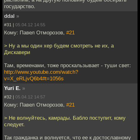
государство.
ddal
»
#31 |
05.04.12 14:55
Кому: Павел Отморозов,
#21
> Ну а мы один хер будем смотреть не их, а
Дискавери
Там, временами, тоже проскальзывает - туши свет:
http://www.youtube.com/watch?
v=X_eRLjvQ6b4#t=1056s
Yuri E.
»
#32 |
05.04.12 14:57
Кому: Павел Отморозов,
#21
> Не волнуйтесь, камрады. Бабло поступит, кому
следует.
Так гражданка и волнуется, что ее к достославному