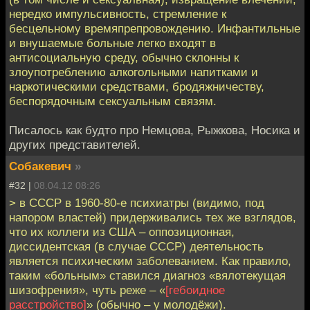
нередко импульсивность, стремление к
бесцельному времяпрепровождению. Инфантильные
и внушаемые больные легко входят в
антисоциальную среду, обычно склонны к
злоупотреблению алкогольными напитками и
наркотическими средствами, бродяжничеству,
беспорядочным сексуальным связям.
Писалось как будто про Немцова, Рыжкова, Носика и
других представителей.
Собакевич
»
#32 |
08.04.12 08:26
> в СССР в 1960-80-е психиатры (видимо, под
напором властей) придерживались тех же взглядов,
что их коллеги из США – оппозиционная,
диссидентская (в случае СССР) деятельность
является психическим заболеванием. Как правило,
таким «больным» ставился диагноз «вялотекущая
шизофрения», чуть реже – «
[гебоидное
расстройство]
» (обычно – у молодёжи).