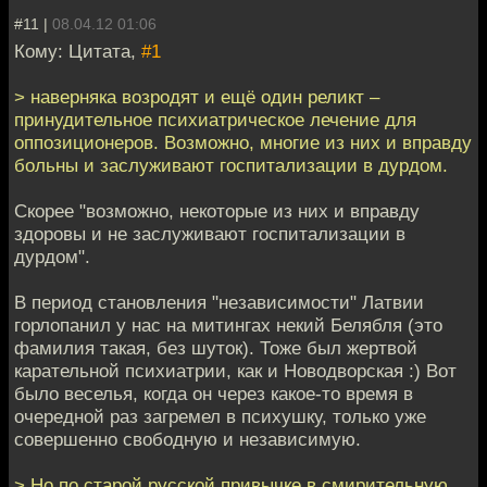
#11 |
08.04.12 01:06
Кому: Цитата,
#1
> наверняка возродят и ещё один реликт –
принудительное психиатрическое лечение для
оппозиционеров. Возможно, многие из них и вправду
больны и заслуживают госпитализации в дурдом.
Скорее "возможно, некоторые из них и вправду
здоровы и не заслуживают госпитализации в
дурдом".
В период становления "независимости" Латвии
горлопанил у нас на митингах некий Белябля (это
фамилия такая, без шуток). Тоже был жертвой
карательной психиатрии, как и Новодворская :) Вот
было веселья, когда он через какое-то время в
очередной раз загремел в психушку, только уже
совершенно свободную и независимую.
> Но по старой русской привычке в смирительную