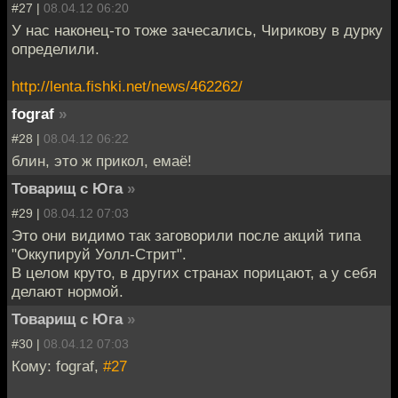
#27 |
08.04.12 06:20
У нас наконец-то тоже зачесались, Чирикову в дурку
определили.
http://lenta.fishki.net/news/462262/
fograf
»
#28 |
08.04.12 06:22
блин, это ж прикол, емаё!
Товарищ с Юга
»
#29 |
08.04.12 07:03
Это они видимо так заговорили после акций типа
"Оккупируй Уолл-Стрит".
В целом круто, в других странах порицают, а у себя
делают нормой.
Товарищ с Юга
»
#30 |
08.04.12 07:03
Кому: fograf,
#27