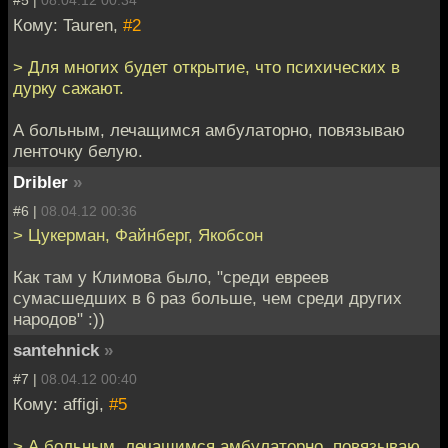
#5 |
08.04.12 00:34
Кому: Tauren,
#2
> Для многих будет открытие, что психических в
дурку сажают.
А больным, лечащимся амбулаторно, повязываю
ленточку белую.
Dribler
»
#6 |
08.04.12 00:36
> Цукерман, Файнберг, Якобсон
Как там у Климова было, "среди евреев
сумасшедших в 6 раз больше, чем среди других
народов" :))
santehnick
»
#7 |
08.04.12 00:40
Кому: affigi,
#5
> А больным, лечащимся амбулаторно, повязываю