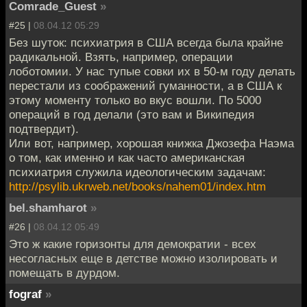
Comrade_Guest
»
#25 |
08.04.12 05:29
Без шуток: психиатрия в США всегда была крайне
радикальной. Взять, например, операции
лоботомии. У нас тупые совки их в 50-м году делать
перестали из соображений гуманности, а в США к
этому моменту только во вкус вошли. По 5000
операций в год делали (это вам и Википедия
подтвердит).
Или вот, например, хорошая книжка Джозефа Наэма
о том, как именно и как часто американская
психиатрия служила идеологическим задачам:
http://psylib.ukrweb.net/books/nahem01/index.htm
bel.shamharot
»
#26 |
08.04.12 05:49
Это ж какие горизонты для демократии - всех
несогласных еще в детстве можно изолировать и
помещать в дурдом.
fograf
»