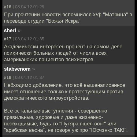
#16 |
08.04.12 01:29
При прочтении новости вспомнился х/ф "Матрица" в
переводе студии "Божья Искра"
sherl
»
#17 |
08.04.12 01:35
Академически интересен процент на самом деле
психически больных людей от числа всех
американских пациентов психиатров.
stabvenom
»
#18 |
08.04.12 01:37
Небходимо добавление, что всё вышенаписанное
имеет отношение только к протестующим против
демократического мироустройства.
Все остальные выступления - совершенно
правильные, здоровые и даже жизненно-
необходимые, будь то "Путяра пшёл вон!" или
"арабская весна", не говоря уж про "Юсчэнко ТАК!".