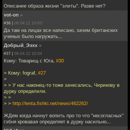
Описание образа жизни "элиты". Разве нет?
vot-on
»
#36 |
08.04.12 10:03
Да там на лицах все написано, зачем британских
ученых было нагружать...
Добрый_Ээхх
»
#37 |
08.04.12 10:04
Кому: Товарищ с Юга,
#30
> Кому: fograf,
#27
>
> > У нас наконец-то тоже зачесались, Чирикову в
дурку определили.
> >
> >
http://lenta.fishki.net/news/462262/
ЖДем когда начнут вопить про то что "несогласных"
гэбня кровавая определяет в дурку насильно...