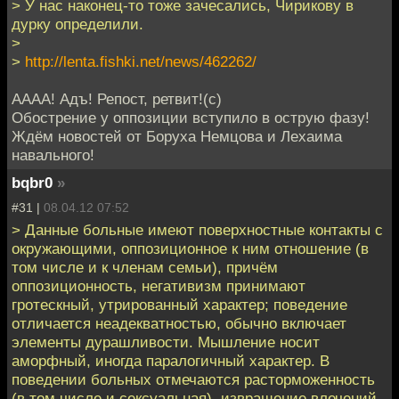
> У нас наконец-то тоже зачесались, Чирикову в
дурку определили.
>
>
http://lenta.fishki.net/news/462262/
АААА! Адъ! Репост, ретвит!(с)
Обострение у оппозиции вступило в острую фазу!
Ждём новостей от Боруха Немцова и Лехаима
навального!
bqbr0
»
#31 |
08.04.12 07:52
> Данные больные имеют поверхностные контакты с
окружающими, оппозиционное к ним отношение (в
том числе и к членам семьи), причём
оппозиционность, негативизм принимают
гротескный, утрированный характер; поведение
отличается неадекватностью, обычно включает
элементы дурашливости. Мышление носит
аморфный, иногда паралогичный характер. В
поведении больных отмечаются расторможенность
(в том числе и сексуальная), извращение влечений,