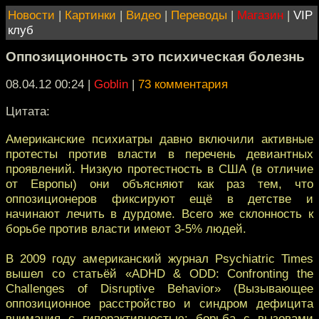
Новости
|
Картинки
|
Видео
|
Переводы
|
Магазин
|
VIP
клуб
Оппозиционность это психическая болезнь
08.04.12 00:24
|
Goblin
|
73 комментария
Цитата:
Американские психиатры давно включили активные
протесты против власти в перечень девиантных
проявлений. Низкую протестность в США (в отличие
от Европы) они объясняют как раз тем, что
оппозиционеров фиксируют ещё в детстве и
начинают лечить в дурдоме. Всего же склонность к
борьбе против власти имеют 3-5% людей.
В 2009 году американский журнал Psychiatric Times
вышел со статьёй «ADHD & ODD: Confronting the
Challenges of Disruptive Behavior» (Вызывающее
оппозиционное расстройство и синдром дефицита
внимания с гиперактивностью: борьба с вызовами