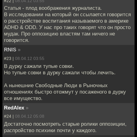
#22 |
08.04.12 03:55
Статья - плод воображения журналиста.
В исследовании на который он ссылается говорится
о расстройстве воспитания называемого в америке
ADHD & ODD. У нас про таких говорят что он просто
мудак. Про оппозицию властям там ничего не
говорится.
RNIS
»
#23 |
08.04.12 03:55
В дурку сажали тупые совки.
Но тупые совки в дурку сажали чтобы лечить.
А нынешние Свободные Люди в Рыночных
отношениях быстро отожмут у посаженого в дурку
все имущество.
RedAlex
»
#24 |
08.04.12 05:08
Достаточно посмотреть старые ролики оппозиции,
распройство психики почти у каждого.