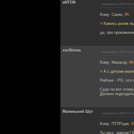
aNTON
отправлено 09.04.12 
Кому: Санек,
#5
> Кажись ролик бы
да, про прокажен
xor2times
отправлено 09.04.12 
Кому: Манагер,
#6
> А с детьми мал
Рейтинг - PG, это
Судя по вот этом
Должно подходить
Маленький Шут
отправлено 09.04.12 
Кому: ПТУРщик,
#
Ты чего, земляк? 