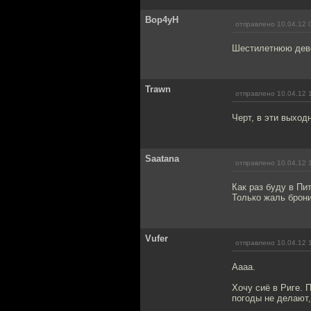
Bop4yH
отправлено 10.04.12 
Шестилетнюю дево
Trawn
отправлено 10.04.12 
Черт, в эти выход
Saatana
отправлено 10.04.12 
Как раз буду в Пит
Только жаль брони
Vufer
отправлено 10.04.12 
Аааа.
Хочу сиё в Риге. 
погоды не делают,