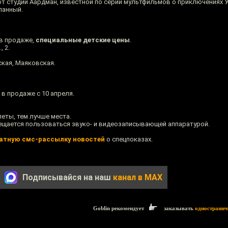
от студии Аардман, известной по серии мультфильмов о приключениях 
ланный.
 в продаже,
специальные детские цены
.
 2.
кая, Маяковская.
 в продаже с 10 апреля.
еты, тем лучше места.
ещается пользоваться звуко- и видеозаписывающей аппаратурой.
атную смс-рассылку новостей
о спецпоказах.
Подписывайся на наш
канал в MAX
Goblin рекомендует
заказывать
одностранич