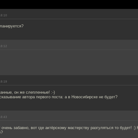
18:10
планируется?
18:12
18:19
анные, он же слепленные! :-)
азывание автора первого поста: а в Новосибирске не будет?
18:43
 очень забавно, вот где актёрскому мастерству разгуляться то будет! :)
е?