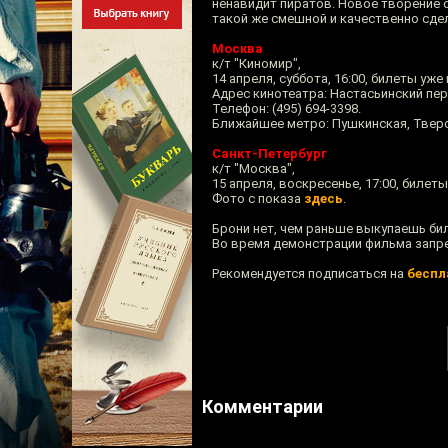
ненавидит пиратов. Новое творение 
такой же смешной и качественно сде
Москва
к/т "Киномир",
14 апреля, суббота, 16:00, билеты уже
Адрес кинотеатра: Настасьинский пер.,
Телефон: (495) 694-3398.
Ближайшее метро: Пушкинская, Тверс
Санкт-Петербург
к/т "Москва",
15 апреля, воскресенье, 17:00, билеты
Фото с показа
здесь
.
Брони нет, чем раньше выкупаешь бил
Во время демонстрации фильма запр
Рекомендуется подписаться на
беспл
Комментарии