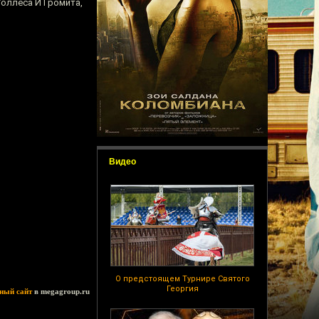
Уоллеса И Громита,
Видео
О предстоящем Турнире Святого
Георгия
ный сайт
в megagroup.ru