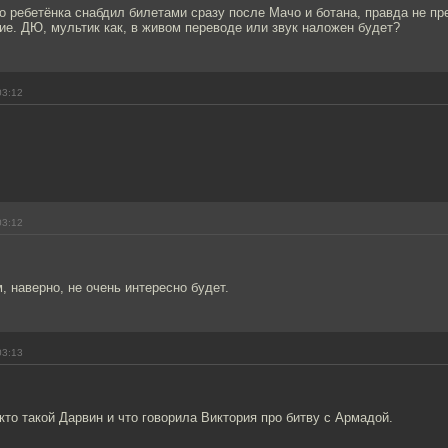
о ребетёнка снабдил билетами сразу после Мачо и ботана, правда не пр
ие. ДЮ, мультик как, в живом переводе или звук наложен будет?
03:12
03:12
 наверно, не очень интересно будет.
03:13
 кто такой Дарвин и что говорила Виктория про битву с Армадой.