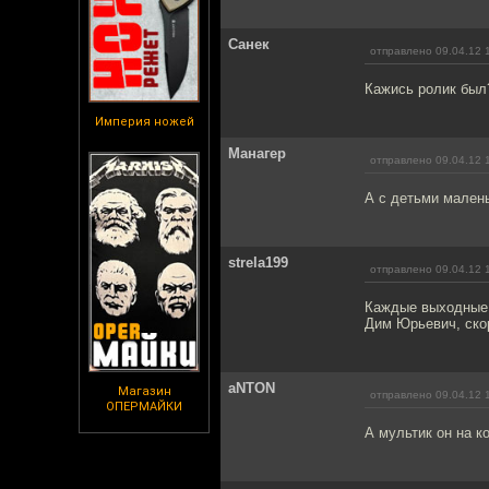
Санек
отправлено 09.04.12 
Кажись ролик был?
Империя ножей
Манагер
отправлено 09.04.12 
А с детьми мален
strela199
отправлено 09.04.12 
Каждые выходные с
Дим Юрьевич, скор
aNTON
Магазин
отправлено 09.04.12 
ОПЕРМАЙКИ
А мультик он на к