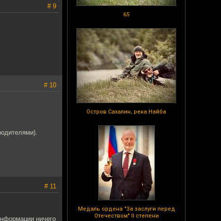
# 9
65
# 10
Остров Сахалин, река Найба
родителями).
# 11
Медаль ордена "За заслуги перед
Отечеством" II степени
информации ничего