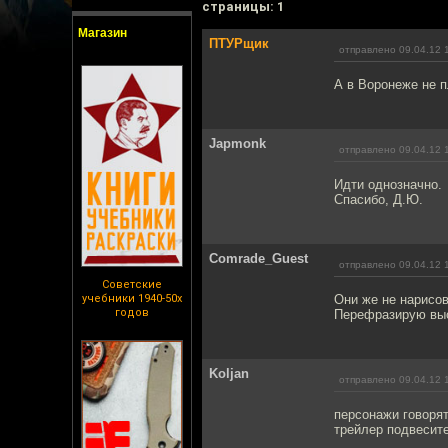
cтраницы: 1
Магазин
ПТУРщик
отправлено 09.04.12 
А в Воронеже не 
Japmonk
отправлено 09.04.12 
Идти однозначно.
Спасибо, Д.Ю.
Comrade_Guest
отправлено 09.04.12 
Советские
учебники 1940-50х
Они же не нарисов
годов
Перефразирую выск
Koljan
отправлено 09.04.12 
персонажи говорят
трейлер подвесит