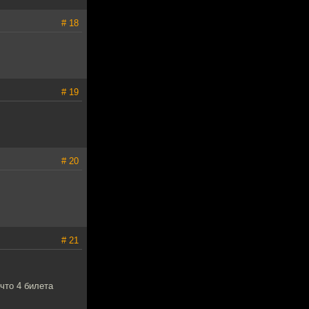
# 18
# 19
# 20
# 21
что 4 билета