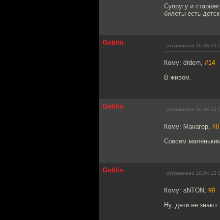
Супругу и старшег
билеты есть детск
Goblin
отправлено 10.04.12 
Кому: drdem,
#14
В живом.
Goblin
отправлено 10.04.12 
Кому: Манагер,
#6
Совсем маленьким,
Goblin
отправлено 10.04.12 
Кому: aNTON,
#8
Ну, дети не знают