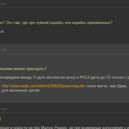
19:33
л? Это там, где про чумной корабль или корабль прокаженных?
ных
23:02
енькими можно приходить?
 посередине между G (для абсолютно всех) и PG13 (дети до 13 только с 
у:
http://www.imdb.com/title/tt1430626/parentalguide
точно мягче, чем Шрек.
 для маленьких детей.
23:03
1
Вроде в новости ни про Малую Родину, ни про возможные дополнения к 