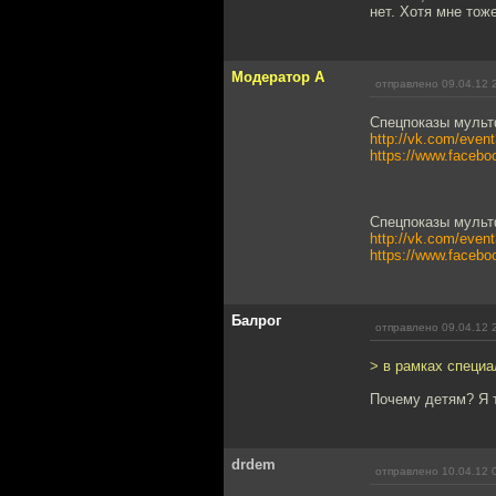
нет. Хотя мне тож
Модератор А
отправлено 09.04.12 
Спецпоказы мульт
http://vk.com/even
https://www.faceb
Спецпоказы мульт
http://vk.com/even
https://www.faceb
Балрог
отправлено 09.04.12 
> в рамках специа
Почему детям? Я т
drdem
отправлено 10.04.12 