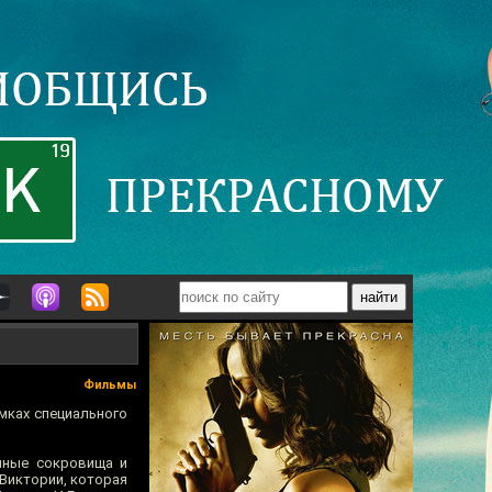
Фильмы
мках специального
анные сокровища и
Виктории, которая