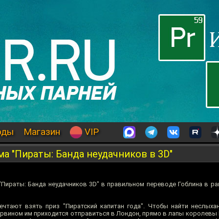
оды
Магазин
VIP
 "Пираты: Банда неудачников в 3D"
Пираты: Банда неудачников 3D" в правильном переводе Гоблина в ра
ечтают взять приз "Пиратский капитан года". Чтобы найти неслых
арвином им приходится отправиться в Лондон, прямо в лапы королевы 