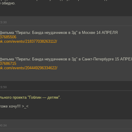
е обидно.
23:30
фильма "Пираты: Банда неудачников в 3д" в Москве 14 АПРЕЛЯ
t37685506
ook.com/events/218377038263112/
фильма "Пираты: Банда неудачников в 3д" в Санкт-Петербурге 15 АПР
t37686715
ook.com/events/204449296334622/
23:50
льного проекта "Гоблин — детям".
оже хочу!!! >_<
00:34