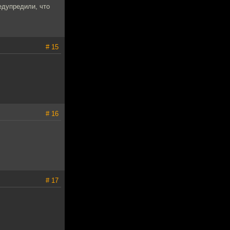
едупредили, что
# 15
# 16
# 17