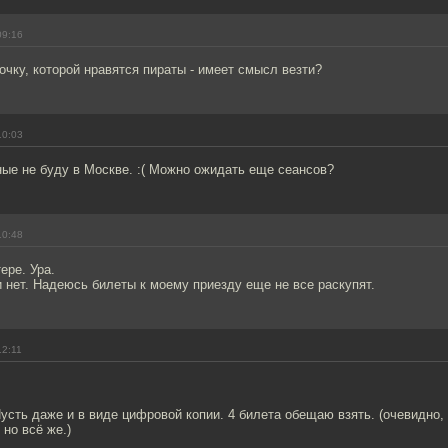
09:16
чку, которой нравятся пираты - имеет смысл везти?
10:03
ные не буду в Москве. :( Можно ожидать еще сеансов?
10:48
ере. Ура.
 нет. Надеюсь билеты к моему приезду еще не все раскупят.
12:11
Пусть даже и в виде цифровой копии. 4 билета обещаю взять. (очевидно, 
 но всё же.)