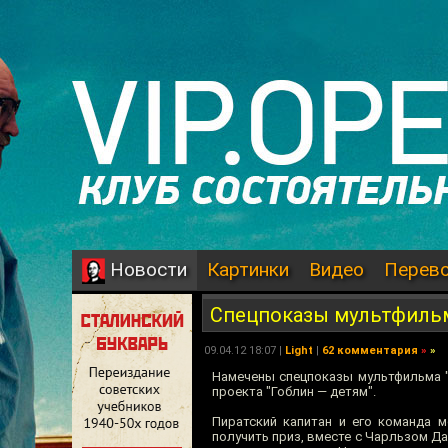
Картинки
Видео
Перев
Новости
Спецпоказы мультфильма
09.04.12 18:07 |
Light
|
62 комментария
»
»
Намечены спецпоказы мультфильма "
проекта "Гоблин — детям".
Пиратский капитан и его команда м
получить приз, вместе с Чарльзом Д