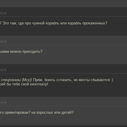
19:14
 Это там, где про чумной корабль или корабль прокаженных?
19:15
ькими можно приходить?
19:15
пецпоказы (Мск)! Прям, боюсь сглазить, но мечты сбываются :)
ей бы тебе свой кинотеатр!
19:15
ого ориентирован? на взрослых или детей?