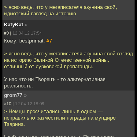
> ясно ведь, что у мегаписателя акунина свой,
идиотский взгляд на историю
KatyKat
»
#9 |
12.04.12 17:54
Кому: bestprimat,
#7
> ясно ведь, что у мегаписателя акунина свой взгляд
на историю Великой Отечественной войны,
отличный от сурковской пропаганды.
У нас что ни Творецъ - то альтернативная
реальность.
grom77
»
#10 |
12.04.12 18:09
> Немцы просчитались лишь в одном —
неправильно разместили награды на мундире
Таврина.
Не было у них моего старшины. По раз десять