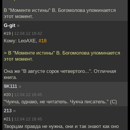
В "Моменте истины" В. Богомолова упоминается
этот момент.
G-git
»
#19 |
12.04.12 18:42
Кому: LeoAXE,
#18
> В "Моменте истины" В. Богомолова упоминается
этот момент.
Она же "В августе сорок четвертого...". Отличная
книга.
9K111
»
#20 |
12.04.12 18:45
"Чукча, однако, не читатель. Чукча писатель." (C)
213
»
#21 |
12.04.12 18:45
Творцам правда не нужна, они и так знают как оно