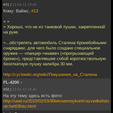
#31 |
12.04.12 19:45
Кому: Ваймс,
#13
> >
> Хорошо, что не из танковой пушки, закрепленной
на руке.
>...обстрелять автомобиль Сталина бронебойными
снарядами, для чего было создано специальное
оружие — «панцер->кнакке» («прогрызающий
броню»), представлявшее собой короткоствольную
безоткатную пушку калибра 30 мм.
http://cyclowiki.org/wiki/Покушения_на_Сталина
FL-4200
»
#32 |
12.04.12 19:45
На эту тему здесь есть фото:
http://uwd.ru/2010/02/03/90letvoennoykontrrazvedkefoto
otchet63foto.html