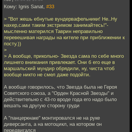
Кому: Ignis Sanat,
#33
> "Вот жешь ебнутые вундервафельники! Не..Ну
нахер,сами таким экстримом занимайтесь!"-
мысленно матерился Таврин неправильно
перевешивая награды на кителе при приближении к
посту.))
>
> А вообще, прикольно- Звезда сама по себе много
лишнего внимания привлекает. Они б его еще в
маршальский мундир обрядили, ну, чиста чтоб
вообще никто не смел даже подойти.
А вообще говорилось, что Звезда была не Героя
Советского союза, а "Орден Красной Звезды" и
действительно с 43-го вроде года его надо было
вешать на другую сторону груди
А "панцеркнаке" монтировался не на руке
диверсанта, а на мотоцикл, на котором он
передвигался