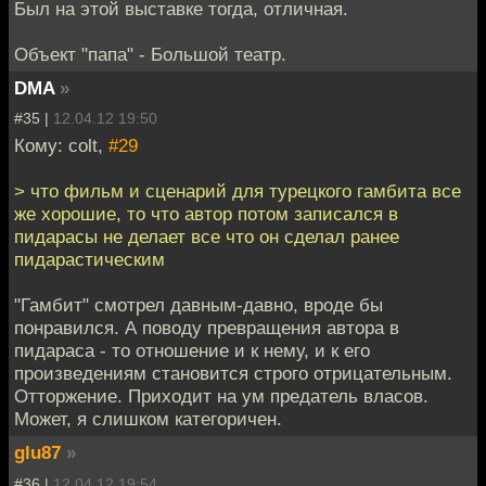
Был на этой выставке тогда, отличная.
Объект "папа" - Большой театр.
DMA
»
#35 |
12.04.12 19:50
Кому: colt,
#29
> что фильм и сценарий для турецкого гамбита все
же хорошие, то что автор потом записался в
пидарасы не делает все что он сделал ранее
пидарастическим
"Гамбит" смотрел давным-давно, вроде бы
понравился. А поводу превращения автора в
пидараса - то отношение и к нему, и к его
произведениям становится строго отрицательным.
Отторжение. Приходит на ум предатель власов.
Может, я слишком категоричен.
glu87
»
#36 |
12.04.12 19:54