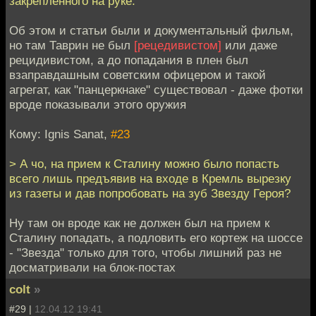
закрепленного на руке.
Об этом и статьи были и документальный фильм,
но там Таврин не был
[рецедивистом]
или даже
рецидивистом, а до попадания в плен был
взаправдашным советским офицером и такой
агрегат, как "панцеркнаке" существовал - даже фотки
вроде показывали этого оружия
Кому: Ignis Sanat,
#23
> А чо, на прием к Сталину можно было попасть
всего лишь предъявив на входе в Кремль вырезку
из газеты и дав попробовать на зуб Звезду Героя?
Ну там он вроде как не должен был на прием к
Сталину попадать, а подловить его кортеж на шоссе
- "Звезда" только для того, чтобы лишний раз не
досматривали на блок-постах
colt
»
#29 |
12.04.12 19:41