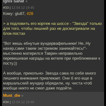
Ignis Sanat
»
#33 |
12.04.12 19:45
Кому: glu87,
#28
> а подловить его кортеж на шоссе - "Звезда" только
для того, чтобы лишний раз не досматривали на
блок-постах
"Вот жешь ебнутые вундервафельники! Не..Ну
нахер,сами таким экстримом занимайтесь!"-
мысленно матерился Таврин неправильно
перевешивая награды на кителе при приближении к
посту.))
А вообще, прикольно- Звезда сама по себе много
лишнего внимания привлекает. Они б его еще в
маршальский мундир обрядили, ну, чиста чтоб
вообще никто не смел даже подойти.
Must_die
»
#34 |
12.04.12 19:46