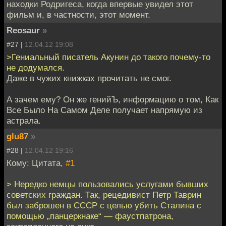
находки Родригеса, когда впервые увидел этот
фильм и, в частности, этот момент.
Reosaur
»
#27 |
12.04.12 19:08
>Гениальный писатель Акунин до такого почему-то
не додумался.
Даже в чужих книжках прочитать не смог.
А зачем ему? Он же генийЪ, информацию о том, Как
Все Было На Самом Деле получает напрямую из
астрала.
glu87
»
#28 |
12.04.12 19:16
Кому: Цитата,
#1
> Нередко немцы пользовались услугами бывших
советских граждан. Так, рецедивист Петр Таврин
был заброшен в СССР с целью убить Сталина с
помощью „панцеркнаке“ — фаустпатрона,