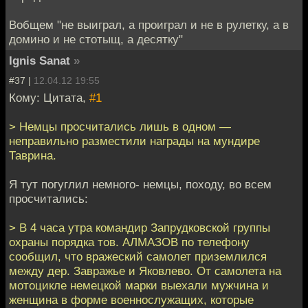
Вобщем "не выиграл, а проиграл и не в рулетку, а в
домино и не стотыщ, а десятку"
Ignis Sanat
»
#37 |
12.04.12 19:55
Кому: Цитата,
#1
> Немцы просчитались лишь в одном —
неправильно разместили награды на мундире
Таврина.
Я тут погуглил немного- немцы, походу, во всем
просчитались:
> В 4 часа утра командир Запрудковской группы
охраны порядка тов. АЛМАЗОВ по телефону
сообщил, что вражеский самолет приземлился
между дер. Завражье и Яковлево. От самолета на
мотоцикле немецкой марки выехали мужчина и
женщина в форме военно­служащих, которые