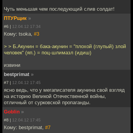
Чуть меньшая чем последующий слив солдат!
ПТУРщик
»
#6 |
12.04.12 17:34
Кому: tsoka,
#3
> > Б.Акунин = бака-акунин = "плохой (глупый) злой
человек" (яп.) = поц-шлимазл (идиш)
извини
bestprimat
»
#7 |
12.04.12 17:45
ясно ведь, что у мегаписателя акунина свой взгляд
на историю Великой Отечественной войны,
отличный от сурковской пропаганды.
Goblin
»
#8 |
12.04.12 17:45
Кому: bestprimat,
#7