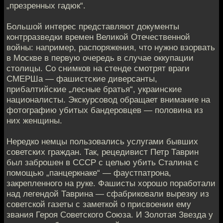
„презренных гадюк“.
Большой интерес представляют документы
контрразведки времен Великой Отечественной
войны: например, распоряжения, что нужно взорвать
в Москве в первую очередь в случае оккупации
столицы. Со снимков на стенде смотрят враги
СМЕРШа — фашистские диверсанты,
прибалтийские „лесные братья“, украинские
националисты. Экскурсовод обращает внимание на
фотографию убитых бандеровцев — половина из
них женщины.
Нередко немцы пользовались услугами бывших
советских граждан. Так, рецедивист Петр Таврин
был заброшен в СССР с целью убить Сталина с
помощью „панцеркнаке“ — фаустпатрона,
закрепленного на руке. Фашисты хорошо поработали
над легендой Таврина — сфабриковали вырезку из
советской газеты с заметкой о присвоении ему
звания Героя Советского Союза. И Золотая Звезда у