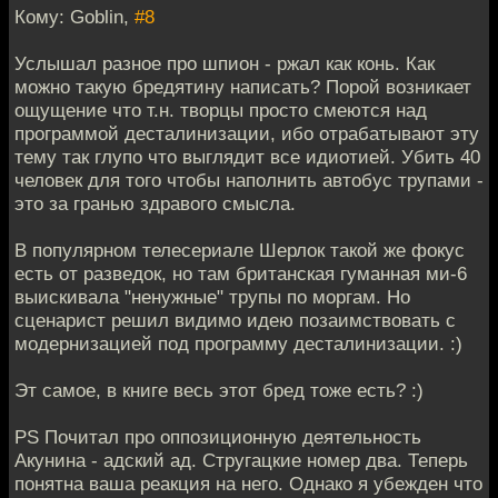
Кому: Goblin,
#8
Услышал разное про шпион - ржал как конь. Как
можно такую бредятину написать? Порой возникает
ощущение что т.н. творцы просто смеются над
программой десталинизации, ибо отрабатывают эту
тему так глупо что выглядит все идиотией. Убить 40
человек для того чтобы наполнить автобус трупами -
это за гранью здравого смысла.
В популярном телесериале Шерлок такой же фокус
есть от разведок, но там британская гуманная ми-6
выискивала "ненужные" трупы по моргам. Но
сценарист решил видимо идею позаимствовать с
модернизацией под программу десталинизации. :)
Эт самое, в книге весь этот бред тоже есть? :)
PS Почитал про оппозиционную деятельность
Акунина - адский ад. Стругацкие номер два. Теперь
понятна ваша реакция на него. Однако я убежден что