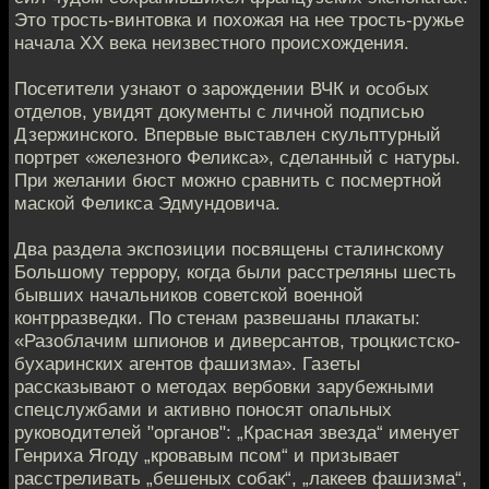
Это трость-винтовка и похожая на нее трость-ружье
начала ХХ века неизвестного происхождения.
Посетители узнают о зарождении ВЧК и особых
отделов, увидят документы с личной подписью
Дзержинского. Впервые выставлен скульптурный
портрет «железного Феликса», сделанный с натуры.
При желании бюст можно сравнить с посмертной
маской Феликса Эдмундовича.
Два раздела экспозиции посвящены сталинскому
Большому террору, когда были расстреляны шесть
бывших начальников советской военной
контрразведки. По стенам развешаны плакаты:
«Разоблачим шпионов и диверсантов, троцкистско-
бухаринских агентов фашизма». Газеты
рассказывают о методах вербовки зарубежными
спецслужбами и активно поносят опальных
руководителей "органов": „Красная звезда“ именует
Генриха Ягоду „кровавым псом“ и призывает
расстреливать „бешеных собак“, „лакеев фашизма“,