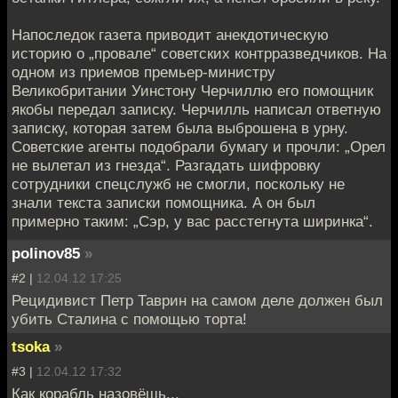
Напоследок газета приводит анекдотическую
историю о „провале“ советских контрразведчиков. На
одном из приемов премьер-министру
Великобритании Уинстону Черчиллю его помощник
якобы передал записку. Черчилль написал ответную
записку, которая затем была выброшена в урну.
Советские агенты подобрали бумагу и прочли: „Орел
не вылетал из гнезда“. Разгадать шифровку
сотрудники спецслужб не смогли, поскольку не
знали текста записки помощника. А он был
примерно таким: „Сэр, у вас расстегнута ширинка“.
polinov85
»
#2 |
12.04.12 17:25
Рецидивист Петр Таврин на самом деле должен был
убить Сталина с помощью торта!
tsoka
»
#3 |
12.04.12 17:32
Как корабль назовёшь...