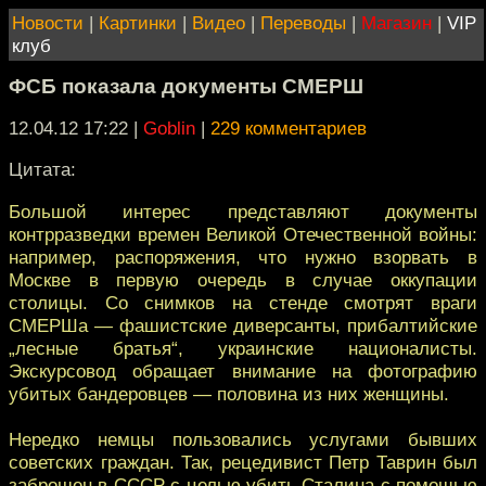
Новости
|
Картинки
|
Видео
|
Переводы
|
Магазин
|
VIP
клуб
ФСБ показала документы СМЕРШ
12.04.12 17:22
|
Goblin
|
229 комментариев
Цитата:
Большой интерес представляют документы
контрразведки времен Великой Отечественной войны:
например, распоряжения, что нужно взорвать в
Москве в первую очередь в случае оккупации
столицы. Со снимков на стенде смотрят враги
СМЕРШа — фашистские диверсанты, прибалтийские
„лесные братья“, украинские националисты.
Экскурсовод обращает внимание на фотографию
убитых бандеровцев — половина из них женщины.
Нередко немцы пользовались услугами бывших
советских граждан. Так, рецедивист Петр Таврин был
заброшен в СССР с целью убить Сталина с помощью