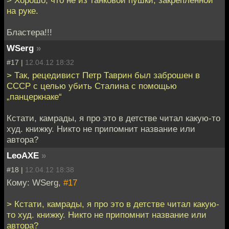
> Хорошо, что не из танковой пушки, закрепленной
на руке.
Бластера!!!
WSerg
»
#17 |
12.04.12 18:32
> Так, рецедивист Петр Таврин был заброшен в
СССР с целью убить Сталина с помощью
„панцеркнаке“
Кстати, камрады, я про это в детстве читал какую-то
худ. книжку. Никто не припомнит название или
автора?
LeoAXE
»
#18 |
12.04.12 18:38
Кому: WSerg,
#17
> Кстати, камрады, я про это в детстве читал какую-
то худ. книжку. Никто не припомнит название или
автора?