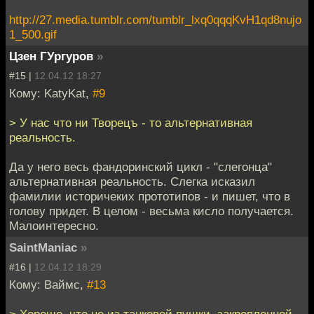
http://27.media.tumblr.com/tumblr_lxq0qqqKvH1qd8nujo
1_500.gif
Цзен ГУргуров
»
#15 |
12.04.12 18:27
Кому: KatyKat,
#9
> У нас что ни Творецъ - то альтернативная
реальность.
Да у него весь фандоринский цикл - "слегонца"
альтернативная реальность. Слегка исказил
фамилии историчеких прототипов - и пишет, что в
голову придет. В целом - весьма кисло получается.
Малоинтересно.
SaintManiac
»
#16 |
12.04.12 18:29
Кому: Ваймс,
#13