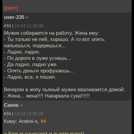
[ржот]
user-235
»
#33 |
13.04.12 08:38
Мужик собирается на работу. Жена ему:
- Ты только не пей, хорошо. А то вот опять
напьешься, подерешься...
- Ладно, ладно.
- По дороге в луже уснешь...
- Да ладно, ладно уже.
- Опять деньги профукаешь...
- Ладно, все, я пошел.
Вечером в жопу пьяный мужик вваливается домой:
- Жена... жена!!!! Накаркала сука!!!!!!
Санек
»
#34 |
13.04.12 08:38
Кому: Andrei-s,
#4
> Белые начинают и выигрывают!