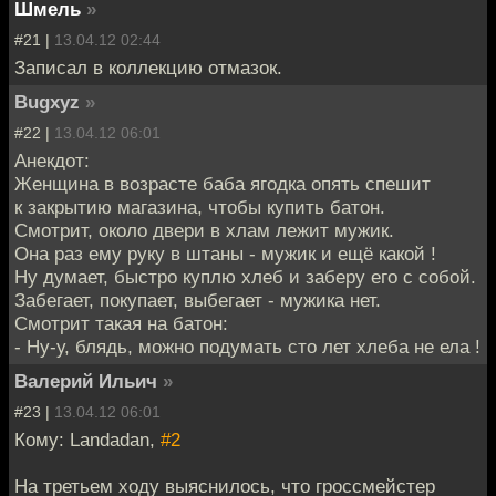
Шмель
»
#21 |
13.04.12 02:44
Записал в коллекцию отмазок.
Bugxyz
»
#22 |
13.04.12 06:01
Анекдот:
Женщина в возрасте баба ягодка опять спешит
к закрытию магазина, чтобы купить батон.
Смотрит, около двери в хлам лежит мужик.
Она раз ему руку в штаны - мужик и ещё какой !
Ну думает, быстро куплю хлеб и заберу его с собой.
Забегает, покупает, выбегает - мужика нет.
Смотрит такая на батон:
- Ну-у, блядь, можно подумать сто лет хлеба не ела !
Валерий Ильич
»
#23 |
13.04.12 06:01
Кому: Landadan,
#2
На третьем ходу выяснилось, что гроссмейстер