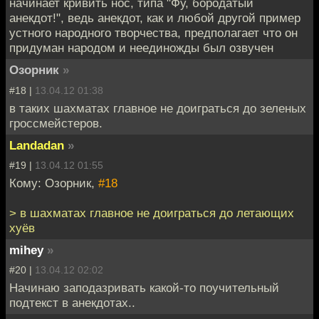
начинает кривить нос, типа "Фу, бородатый
анекдот!", ведь анекдот, как и любой другой пример
устного народного творчества, предполагает что он
придуман народом и неединожды был озвучен
Озорник
»
#18 |
13.04.12 01:38
в таких шахматах главное не доиграться до зеленых
гроссмейстеров.
Landadan
»
#19 |
13.04.12 01:55
Кому: Озорник,
#18
> в шахматах главное не доиграться до летающих
хуёв
mihey
»
#20 |
13.04.12 02:02
Начинаю заподазривать какой-то поучительный
подтекст в анекдотах..