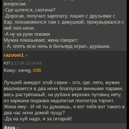
вопросом:
-Гдя шлялся, скотина?
-Дорогая, получил зарплату, пошел с друзьями с
бар, познакомился там с девушкой, прокувыркался с
ней пол-ночи.
-А ну ка руки покажи
Мужик показывает, жена говорит:
- А, опять всю ночь в бильярд играл, дурашка.
razoom1
»
#37 |
13.04.12 09:43
Кому: sereg,
#36
Лучший анекдот этой серии - это, где: лето, мужик
вваливается в два ночи благоухая винными парами,
весь растрёпаный, на рубахе верхних пуговиц нету,
из кармана пиджака недопитая поллитра торчит.
Жена ему: -И чё ты думаешь, я вот тебя вот такого в
два час ночи домой пущу?
-Да на хуй надо, я за гитарой!
Asya
»