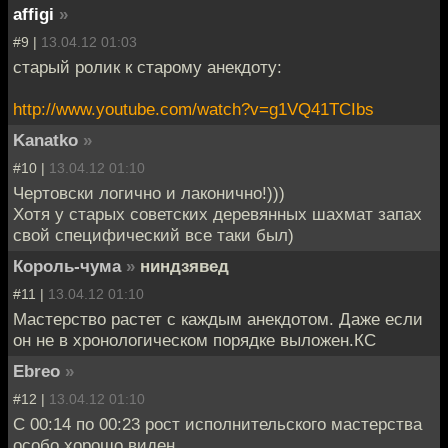
affigi
»
#9 |
13.04.12 01:03
старый ролик к старому анекдоту:
http://www.youtube.com/watch?v=g1VQ41TCIbs
Kanatko
»
#10 |
13.04.12 01:10
Чертовски логично и лаконично!)))
Хотя у старых советских деревянных шахмат запах
свой специфический все таки был)
Король-чума
»
ниндзявед
#11 |
13.04.12 01:10
Мастерство растет с каждым анекдотом. Даже если
он не в хронологическом порядке выложен.КС
Ebreo
»
#12 |
13.04.12 01:10
C 00:14 по 00:23 рост исполнительского мастерства
особо хорошо виден.