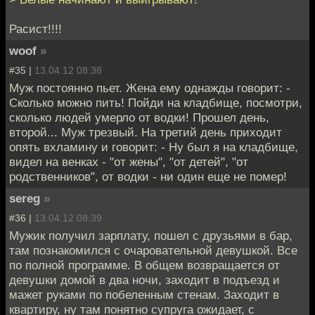
Расист!!!!
woof
»
#35 |
13.04.12 08:38
Муж постоянно пьет. Жена ему однажды говорит: -
Сколько можно пить! Пойди на кладбище, посмотри,
сколько людей умерло от водки! Прошел день,
второй... Муж трезвый. На третий день приходит
опять вхламину и говорит: - Ну был я на кладбище,
видел на венках - "от жены", "от детей", "от
родственников", от водки - ни один еще не помер!
sereg
»
#36 |
13.04.12 08:39
Мужик получил зарплату, пошел с друзьями в бар,
там познакомился с очаровательной девушкой. Все
по полной программе. В общем возвращается от
девушки домой в два ночи, заходит в подъезд и
мажет руками по побеленным стенам. Заходит в
квартиру, ну там понятно супруга ожидает, с