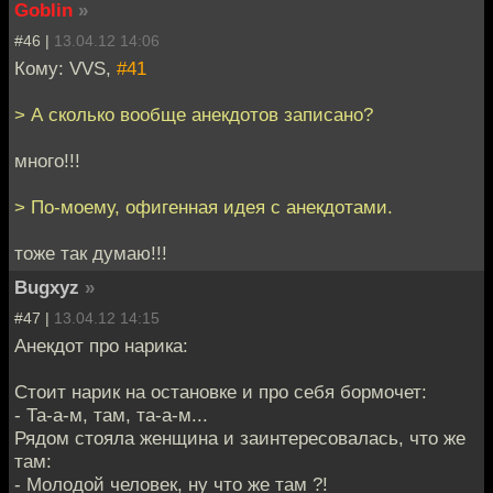
Goblin
»
#46 |
13.04.12 14:06
Кому: VVS,
#41
> А сколько вообще анекдотов записано?
много!!!
> По-моему, офигенная идея с анекдотами.
тоже так думаю!!!
Bugxyz
»
#47 |
13.04.12 14:15
Анекдот про нарика:
Стоит нарик на остановке и про себя бормочет:
- Та-а-м, там, та-а-м...
Рядом стояла женщина и заинтересовалась, что же
там:
- Молодой человек, ну что же там ?!