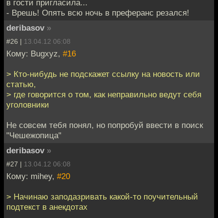
в гости пригласила...
- Врешь! Опять всю ночь в преферанс резался!
deribasov
»
#26 |
13.04.12 06:08
Кому: Bugxyz,
#16
> Кто-нибудь не подскажет ссылку на новость или
статью,
> где говорится о том, как неправильно ведут себя
уголовники
Не совсем тебя понял, но попробуй ввести в поиск
"Чешежопица"
deribasov
»
#27 |
13.04.12 06:08
Кому: mihey,
#20
> Начинаю заподазривать какой-то поучительный
подтекст в анекдотах