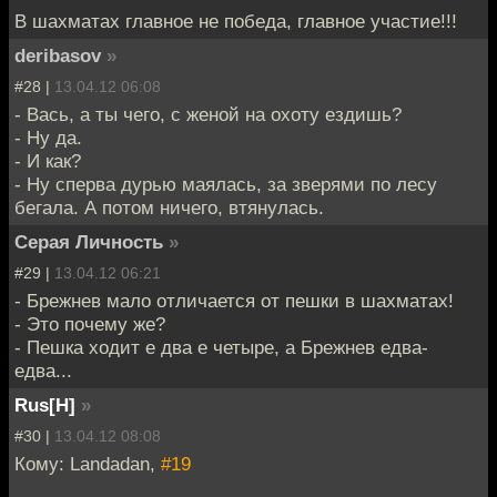
В шахматах главное не победа, главное участие!!!
deribasov
»
#28 |
13.04.12 06:08
- Вась, а ты чего, с женой на охоту ездишь?
- Ну да.
- И как?
- Ну сперва дурью маялась, за зверями по лесу
бегала. А потом ничего, втянулась.
Серая Личность
»
#29 |
13.04.12 06:21
- Брежнев мало отличается от пешки в шахматах!
- Это почему же?
- Пешка ходит е два е четыре, а Брежнев едва-
едва...
Rus[H]
»
#30 |
13.04.12 08:08
Кому: Landadan,
#19