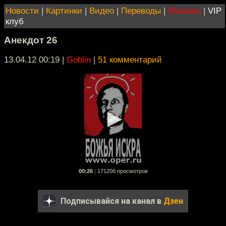
Новости
|
Картинки
|
Видео
|
Переводы
|
Магазин
|
VIP
клуб
Анекдот 26
13.04.12 00:19
|
Goblin
|
51 комментарий
00:26
|
171206 просмотров
Подписывайся на канал в
Дзен