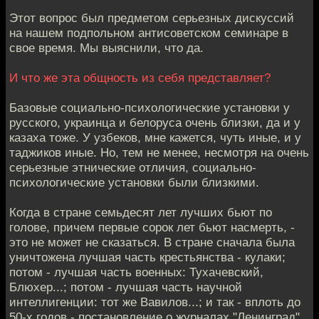
Этот вопрос был предметом серьезных дискуссий
на нашем подпольном антисоветском семинаре в
свое время. Мы выяснили, что да.
И что же эта общность из себя представляет?
Базовые социально-психологические установки у
русского, украинца и белоруса очень близки, да и у
казаха тоже. У узбеков, мне кажется, чуть иные, и у
таджиков иные. Но, тем не менее, несмотря на очень
серьезные этнические отличия, социально-
психологические установки были близкими.
Когда в стране семьдесят лет лучших бьют по
голове, причем первые сорок лет бьют насмерть, -
это не может не сказаться. В стране сначала была
уничтожена лучшая часть крестьянства - кулаки;
потом - лучшая часть военных: Тухачевский,
Блюхер...; потом - лучшая часть научной
интеллигенции: тот же Вавилов...; и так - вплоть до
50-х годов - постановление о журналах "Ленинград"