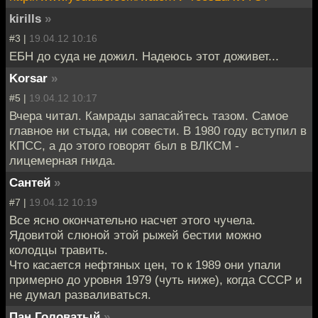
kirills
»
#3 |
19.04.12 10:16
ЕБН до суда не дожил. Надеюсь этот доживет...
Korsar
»
#5 |
19.04.12 10:17
Вчера читал. Камрады запасайтесь тазом. Самое
главное ни стыда, ни совести. В 1980 году вступил в
КПСС, а до этого говорят был в ВЛКСМ -
лицемерная гнида.
Сантей
»
#7 |
19.04.12 10:19
Все ясно окончательно насчет этого чучела.
Ядовитой слюной этой рыжей бестии можно
колодцы травить.
Что касается нефтяных цен, то к 1989 они упали
примерно до уровня 1979 (чуть ниже), когда СССР и
не думал разваливаться.
Пан Головатый
»