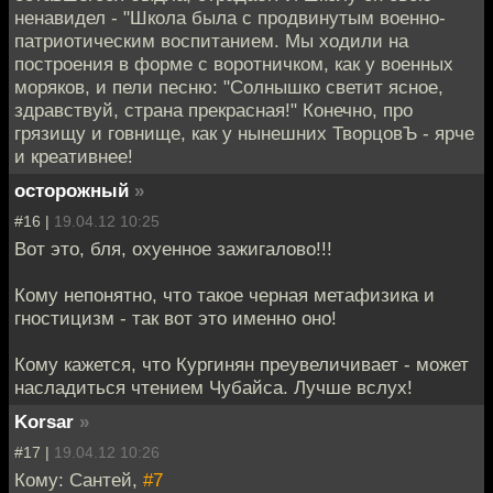
ненавидел - "Школа была с продвинутым военно-
патриотическим воспитанием. Мы ходили на
построения в форме с воротничком, как у военных
моряков, и пели песню: "Солнышко светит ясное,
здравствуй, страна прекрасная!" Конечно, про
грязищу и говнище, как у нынешних ТворцовЪ - ярче
и креативнее!
осторожный
»
#16 |
19.04.12 10:25
Вот это, бля, охуенное зажигалово!!!
Кому непонятно, что такое черная метафизика и
гностицизм - так вот это именно оно!
Кому кажется, что Кургинян преувеличивает - может
насладиться чтением Чубайса. Лучше вслух!
Korsar
»
#17 |
19.04.12 10:26
Кому: Сантей,
#7