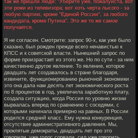
так же пришли люди: "Уберите уже, пожалуйста, вот
эти рожи из телевизора; вот хоть черта лысого - за
любую партию, кроме "Единой России", за любого
кандидата, кроме Путина". Это же то же самое
получается.
Я не согласен. Смотрите: запрос 90-х, как уже было
сказано, был рожден прежде всего ненавистью к
КПСС и к советской власти. Нынешний запрос по
форме произрастает из этого же. Но по сути - за ним
качественно другое явление. То явление, которое
двадцать лет создавалось в стране благодаря,
извините, функционированию рыночной экономики -
это она дала нам десять лет экономического роста
по 8 процентов в год, увеличила заработную плату,
создала ситуацию, когда Россия по уровню жизни
вырвалась вперед по сравнению с соседями, с
которыми начинала примерно на равных. В России
родился средний класс. Ему нужна конкуренция,
отсутствие административного давления. Мы,
проклятые демократы, двадцать лет про это
говорили, уже голос сорвали, сил уже говорить