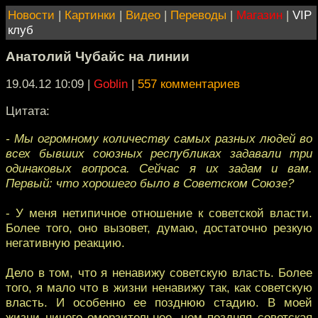
Новости
|
Картинки
|
Видео
|
Переводы
|
Магазин
|
VIP
клуб
Анатолий Чубайс на линии
19.04.12 10:09
|
Goblin
|
557 комментариев
Цитата:
- Мы огромному количеству самых разных людей во
всех бывших союзных республиках задавали три
одинаковых вопроса. Сейчас я их задам и вам.
Первый: что хорошего было в Советском Союзе?
- У меня нетипичное отношение к советской власти.
Более того, оно вызовет, думаю, достаточно резкую
негативную реакцию.
Дело в том, что я ненавижу советскую власть. Более
того, я мало что в жизни ненавижу так, как советскую
власть. И особенно ее позднюю стадию. В моей
жизни ничего омерзительнее, чем поздняя советская