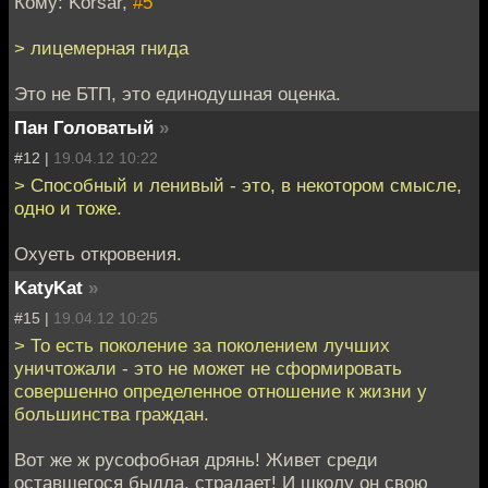
Кому: Korsar,
#5
> лицемерная гнида
Это не БТП, это единодушная оценка.
Пан Головатый
»
#12 |
19.04.12 10:22
> Способный и ленивый - это, в некотором смысле,
одно и тоже.
Охуеть откровения.
KatyKat
»
#15 |
19.04.12 10:25
> То есть поколение за поколением лучших
уничтожали - это не может не сформировать
совершенно определенное отношение к жизни у
большинства граждан.
Вот же ж русофобная дрянь! Живет среди
оставшегося быдла, страдает! И школу он свою