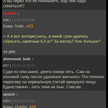
А вы через это не понимаете, над чем надо
смеяться!!!
Goblin
»
#36 |
19.04.12 23:40
Кому: frolic,
#23
> А я вот интересуюсь, в какой срок удалось
сбросить заветные 6,5 кг? За месяц? Али больше?
за два
domosed_bob
»
#37 |
19.04.12 23:41
Судя по описанию, диета номер пять. Сам на
похожей сижу после удаления желчного. Постепенно
перехожу на нормальную (читай-вредную) пищу.
Единственно - пить пока не пью. Совсем.
ainich
»
#38 |
19.04.12 23:41
Кому: Goblin,
#28