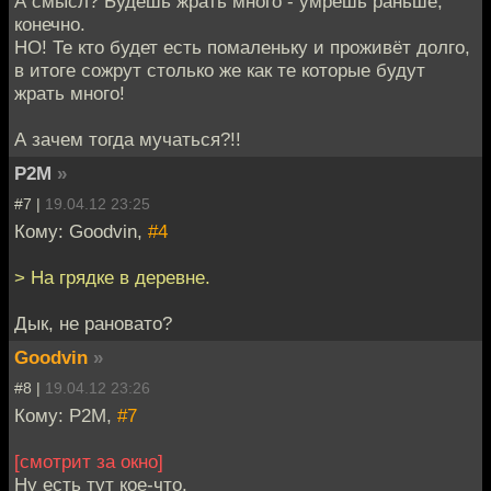
А смысл? Будешь жрать много - умрёшь раньше,
конечно.
НО! Те кто будет есть помаленьку и проживёт долго,
в итоге сожрут столько же как те которые будут
жрать много!
А зачем тогда мучаться?!!
P2M
»
#7 |
19.04.12 23:25
Кому: Goodvin,
#4
> На грядке в деревне.
Дык, не рановато?
Goodvin
»
#8 |
19.04.12 23:26
Кому: P2M,
#7
[смотрит за окно]
Ну есть тут кое-что.