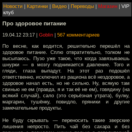
Новости
|
Картинки
|
Видео
|
Переводы
|
Магазин
|
VIP
клуб
Про здоровое питание
19.04.12 23:17
|
Goblin
|
567 комментариев
По весне, как водится, решительно перешёл на
здоровое питание. Сплю отвратительно, толком не
высыпаюсь. Пузо уже такое, что когда завязываешь
шнурки — в мозгу поднимается давление. Того и
гляди, глаза выпадут. На этот раз подошёл
ответственно, исключил из рациона всё нездоровое, а
здоровое начал есть, но не сильно. Ну, всякую там
свинью не ем (правда, я и так её не ем), говядину (на
всякий случай), сало (это серьёзная утрата), булку,
маргарин, тушёнку, повидло, пряники и другие
замечательные продукты.
Не буду скрывать — переносить такие зверские
лишения непросто. Пить чай без сахара и без