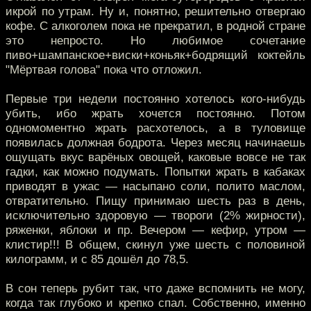
икрой по утрам. Ну и, понятно, решительно отвергаю
кофе. С алкоголем пока не прекратил, в родной стране
это непросто. Но любимое сочетание
пиво+шампанское+виски+коньяк+бодрящий коктейль
"Мёртвая голова" пока что отложил.
Первые три недели постоянно хотелось кого-нибудь
убить, ибо жрать хочется постоянно. Потом
одномоментно жрать расхотелось, а в туловище
появилась должная бодрота. Через месяц начинаешь
ощущать вкус варёных овощей, каковые вовсе не так
гадки, как можно подумать. Попытки жрать в кабаках
приводят в ужас — насыпано соли, полито маслом,
отвратительно. Пищу принимаю шесть раз в день,
исключительно здоровую — твороги (2% жирности),
ряженки, яблоки и пр. Вечером — кефир, утром —
клистир!!! В общем, скинул уже шесть с половиной
килограмм, и с 85 дошёл до 78,5.
В сон теперь рубит так, что даже вспомнить не могу,
когда так глубоко и крепко спал. Собственно, именно