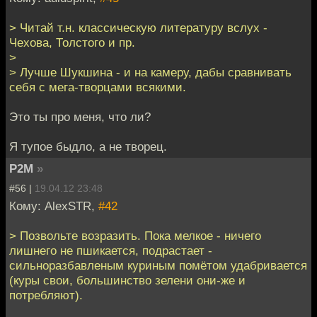
> Читай т.н. классическую литературу вслух -
Чехова, Толстого и пр.
>
> Лучше Шукшина - и на камеру, дабы сравнивать
себя с мега-творцами всякими.
Это ты про меня, что ли?
Я тупое быдло, а не творец.
P2M
»
#56 |
19.04.12 23:48
Кому: AlexSTR,
#42
> Позвольте возразить. Пока мелкое - ничего
лишнего не пшикается, подрастает -
сильноразбавленым куриным помётом удабривается
(куры свои, большинство зелени они-же и
потребляют).