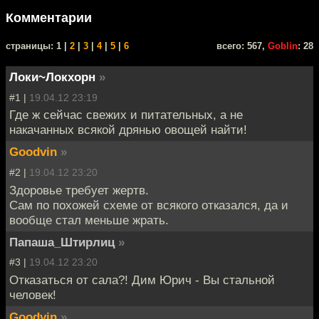
Комментарии
cтраницы: 1 |
2
|
3
|
4
|
5
|
6
всего: 567,
Goblin
: 28
Локи~Локхорн
»
#1 |
19.04.12 23:19
Где ж сейчас свежих и питательных, а не
накачанных всякой дрянью овощей найти!
Goodvin
»
#2 |
19.04.12 23:20
Здоровье требует жертв.
Сам по похожей схеме от всякого отказался, да и
вообще стал меньше жрать.
Папаша_Штирлиц
»
#3 |
19.04.12 23:20
Отказаться от сала?! Дим Юрич - Вы стальной
человек!
Goodvin
»