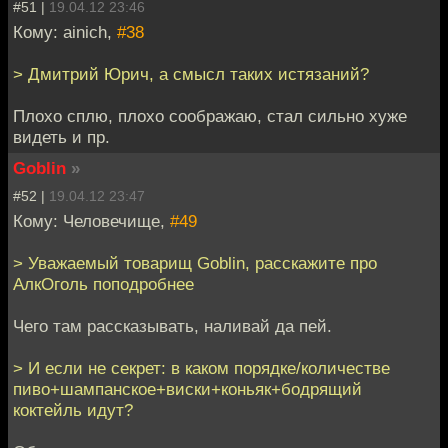
#51 |
19.04.12 23:46
Кому: ainich,
#38
> Дмитрий Юрич, а смысл таких истязаний?
Плохо сплю, плохо соображаю, стал сильно хуже
видеть и пр.
Goblin
»
#52 |
19.04.12 23:47
Кому: Человечище,
#49
> Уважаемый товарищ Goblin, расскажите про
АлкОголь поподробнее
Чего там рассказывать, наливай да пей.
> И если не секрет: в каком порядке/количестве
пиво+шампанское+виски+коньяк+бодрящий
коктейль идут?