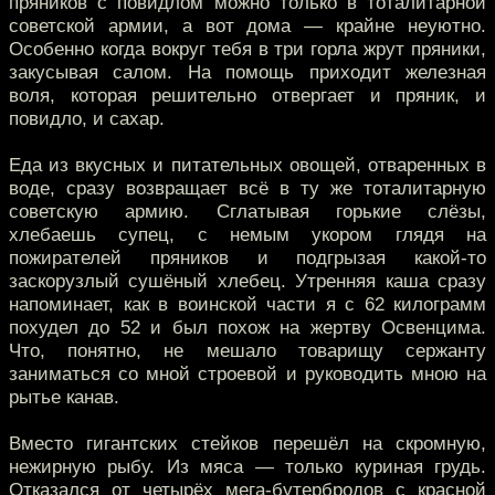
пряников с повидлом можно только в тоталитарной
советской армии, а вот дома — крайне неуютно.
Особенно когда вокруг тебя в три горла жрут пряники,
закусывая салом. На помощь приходит железная
воля, которая решительно отвергает и пряник, и
повидло, и сахар.
Еда из вкусных и питательных овощей, отваренных в
воде, сразу возвращает всё в ту же тоталитарную
советскую армию. Сглатывая горькие слёзы,
хлебаешь супец, с немым укором глядя на
пожирателей пряников и подгрызая какой-то
заскорузлый сушёный хлебец. Утренняя каша сразу
напоминает, как в воинской части я с 62 килограмм
похудел до 52 и был похож на жертву Освенцима.
Что, понятно, не мешало товарищу сержанту
заниматься со мной строевой и руководить мною на
рытье канав.
Вместо гигантских стейков перешёл на скромную,
нежирную рыбу. Из мяса — только куриная грудь.
Отказался от четырёх мега-бутербродов с красной