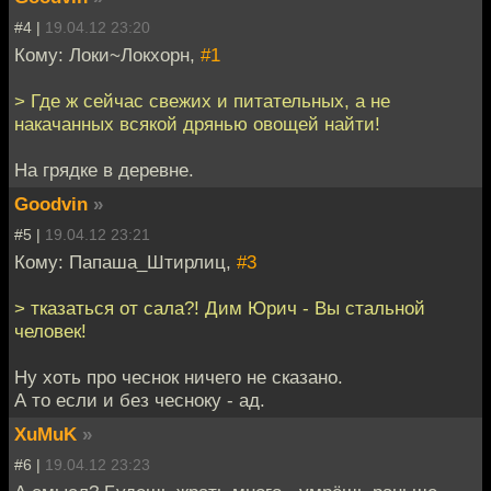
#4 |
19.04.12 23:20
Кому: Локи~Локхорн,
#1
> Где ж сейчас свежих и питательных, а не
накачанных всякой дрянью овощей найти!
На грядке в деревне.
Goodvin
»
#5 |
19.04.12 23:21
Кому: Папаша_Штирлиц,
#3
> тказаться от сала?! Дим Юрич - Вы стальной
человек!
Ну хоть про чеснок ничего не сказано.
А то если и без чесноку - ад.
XuMuK
»
#6 |
19.04.12 23:23