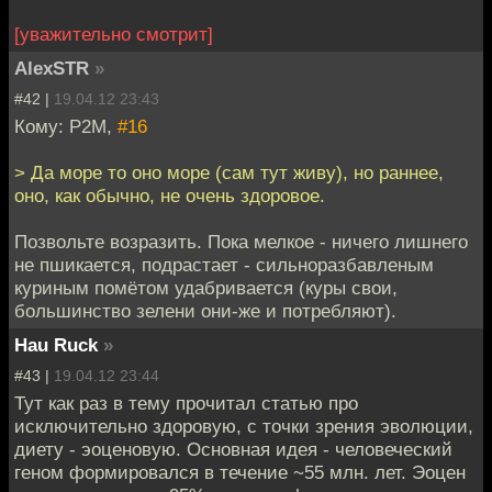
[уважительно смотрит]
AlexSTR
»
#42 |
19.04.12 23:43
Кому: P2M,
#16
> Да море то оно море (сам тут живу), но раннее,
оно, как обычно, не очень здоровое.
Позвольте возразить. Пока мелкое - ничего лишнего
не пшикается, подрастает - сильноразбавленым
куриным помётом удабривается (куры свои,
большинство зелени они-же и потребляют).
Hau Ruck
»
#43 |
19.04.12 23:44
Тут как раз в тему прочитал статью про
исключительно здоровую, с точки зрения эволюции,
диету - эоценовую. Основная идея - человеческий
геном формировался в течение ~55 млн. лет. Эоцен