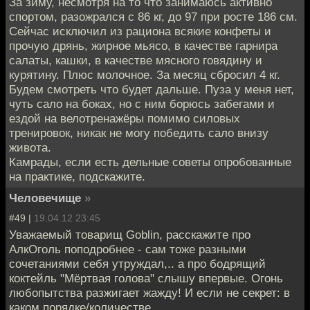
За зиму, несмотря на то что занимаюсь активно
спортом, разожрался с 86 кг, до 97 при росте 186 см.
Сейчас исключил из рациона всякие конфеты и
прочую дрянь, жирное мьясо, в качестве гарнира
салаты, кашки, в качестве мясного говядину и
курятину. Плюс молочное. За месяц сбросил 4 кг.
Будем смотреть что будет дальше. Пуза у меня нет,
чуть сало на боках, но с ним борюсь забегами и
ездой на велотренажёры помимо силовых
тренировок, никак не могу победить сало внизу
живота.
Камрады, если есть дельные советы опробованные
на практике, подскажите.
Человечище
»
#49 |
19.04.12 23:45
Уважаемый товарищ Goblin, расскажите про
АлкОголь поподробнее - сам тоже разными
сочетаниями себя утруждал,.. а про бодрящий
коктейль "Мёртвая голова" слышу впервые. Огонь
любопытства разжигает жажду! И если не секрет: в
каком порядке/количестве