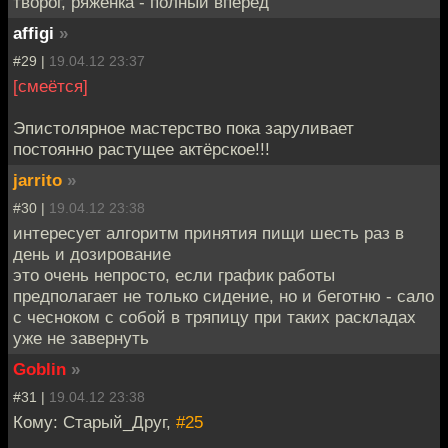
творог, ряженка - полный вперёд
affigi
»
#29 |
19.04.12 23:37
[смеётся]
Эпистолярное мастерство пока заруливает
постоянно растущее актёрское!!!
jarrito
»
#30 |
19.04.12 23:38
интересует алгоритм принятия пищи шесть раз в
день и дозирование
это очень непросто, если график работы
предполагает не только сидение, но и беготню - сало
с чесноком с собой в тряпицу при таких раскладах
уже не завернуть
Goblin
»
#31 |
19.04.12 23:38
Кому: Старый_Друг,
#25