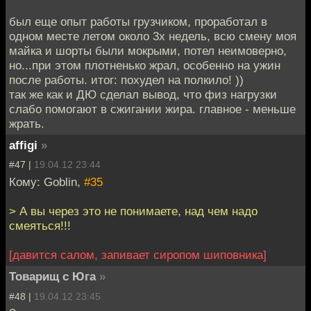
был еще опыт работы грузчиком, проработал в
одном месте летом около 3х недель, всю смену моя
майка и шорты были мокрыми, потел неимоверно,
но...при этом плотненько жрал, особенно на ужин
после работы. итог: похудел на полкило! ))
так же как и ДЮ сделал вывод, что физ нагрузки
слабо помогают в сжигании жира. главное - меньше
жрать.
affigi
»
#47 |
19.04.12 23:44
Кому: Goblin,
#35
> А вы через это не понимаете, над чем надо
смеяться!!!
[давится салом, запивает сиропом шиповника]
Товарищ с Юга
»
#48 |
19.04.12 23:45