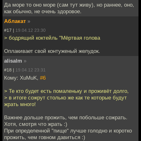
Да море то оно море (сам тут живу), но раннее, оно,
как обычно, не очень здоровое.
Аблакат
»
#17 |
19.04.12 23:30
> бодрящий коктейль "Мёртвая голова
Оплакивает свой контуженый желудок.
alisalm
»
#18 |
19.04.12 23:31
Кому: XuMuK,
#6
> Те кто будет есть помаленьку и проживёт долго,
> в итоге сожрут столько же как те которые будут
жрать много!
Важнее дольше прожить, чем побольше сожрать.
Хотя, смотря что жрать :)
При определенной "пище" лучше голодно и коротко
прожить, чем говном давиться :)