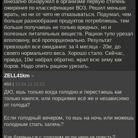
Внезапно обнаружил в организме первую степень
ожирения по классификации ВОЗ. Решил меньше
жрать, но ни от чего не отказываться. Подумал, чем
больше разнообразие продуктов потребляешь, тем
больше получаешь не только вредных, но и
полезных питательных веществ. Рацион тупо урезал
вполовину, всё пропорционально. Результат
превзошёл все ожидания: за 4 месяца - 20кг, до
своего нормального веса. Хорошо стало. Сейчас,
правда, 10кг набрал обратно, жрал всю зиму как
боров. Надо опять рацион урезать.
ZELL41km
»
#60 |
19.04.12 23:52
ДЮ, ешь только когда голодно и перестаешь как
только наелся, или порциями всё же и независимо
от голода?
Если голодный вечером, то ешь на ночь или можешь
голодным спать залечь?
Как борешься с голодом если нельзя поесть?