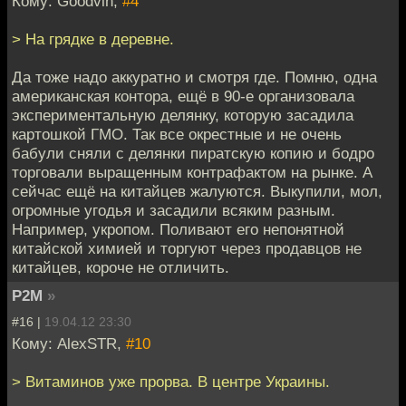
Кому: Goodvin,
#4
> На грядке в деревне.
Да тоже надо аккуратно и смотря где. Помню, одна
американская контора, ещё в 90-е организовала
экспериментальную делянку, которую засадила
картошкой ГМО. Так все окрестные и не очень
бабули сняли с делянки пиратскую копию и бодро
торговали выращенным контрафактом на рынке. А
сейчас ещё на китайцев жалуются. Выкупили, мол,
огромные угодья и засадили всяким разным.
Например, укропом. Поливают его непонятной
китайской химией и торгуют через продавцов не
китайцев, короче не отличить.
P2M
»
#16 |
19.04.12 23:30
Кому: AlexSTR,
#10
> Витаминов уже прорва. В центре Украины.