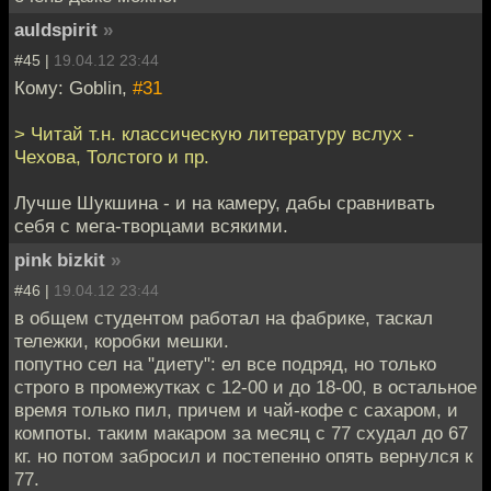
auldspirit
»
#45 |
19.04.12 23:44
Кому: Goblin,
#31
> Читай т.н. классическую литературу вслух -
Чехова, Толстого и пр.
Лучше Шукшина - и на камеру, дабы сравнивать
себя с мега-творцами всякими.
pink bizkit
»
#46 |
19.04.12 23:44
в общем студентом работал на фабрике, таскал
тележки, коробки мешки.
попутно сел на "диету": ел все подряд, но только
строго в промежутках с 12-00 и до 18-00, в остальное
время только пил, причем и чай-кофе с сахаром, и
компоты. таким макаром за месяц с 77 схудал до 67
кг. но потом забросил и постепенно опять вернулся к
77.