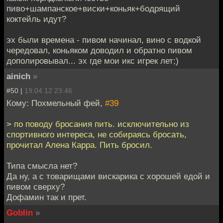
пиво+шампанское+виски+коньяк+бодрящий
коктейль идут?
эх были времена - пивом начинал, вино с водкой
чередовал, коньяком доводил и обратно пивом
дополировывал... эх где мои икс игрек лет;)
ainich
»
#50 |
19.04.12 23:46
Кому: Похмельный фей,
#39
> по поводу бросания пить. исключительно из
спортивного интереса, не собираясь бросать,
прочитал Алена Карра. Пить бросил.
Типа смысла нет?
Да ну, а с товарищами вискарика с хорошей едой и
пивом сверху?
Дофамин так и прет.
Goblin
»