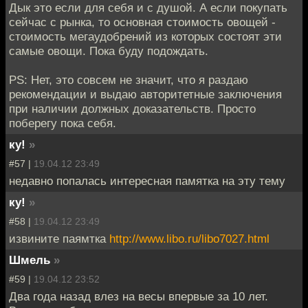
Дык это если для себя и с душой. А если покупать
сейчас с рынка, то основная стоимость овощей -
стоимость мегаудобрений из которых состоят эти
самые овощи. Пока буду подождать.
PS: Нет, это совсем не значит, что я раздаю
рекомендации и выдаю авторитетные заключения
при наличии должных доказательств. Просто
поберегу пока себя.
ку!
»
#57 |
19.04.12 23:49
недавно попалась интересная памятка на эту тему
ку!
»
#58 |
19.04.12 23:49
извините паямтка
http://www.libo.ru/libo7027.html
Шмель
»
#59 |
19.04.12 23:52
Два года назад влез на весы впервые за 10 лет.