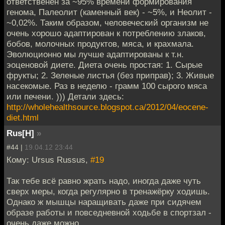
ответственен за ~95% времени формирования
генома, Палеолит (каменный век) - ~5%, и Неолит -
~0,02%. Таким образом, человеческий организм не
очень хорошо адаптирован к потреблению злаков,
бобов, молочных продуктов, мяса, и крахмала.
Эволюционно мы лучше адаптированы к т.н.
эоценовой диете. Диета очень простая: 1. Сырые
фрукты; 2. Зеленые листья (без приправ); 3. Живые
насекомые. Раз в неделю - грамм 100 сырого мяса
или печени. ))) Детали здесь:
http://wholehealthsource.blogspot.ca/2012/04/eocene-
diet.html
Rus[H]
»
#44 |
19.04.12 23:44
Кому: Ursus Russus,
#19
Так тебе всё равно жрать надо, иногда даже чуть
сверх меры, когда регулярно в тренажёрку ходишь.
Однако ж мышцы наращивать даже при сидячем
образе работы и повседневной ходьбе в спортзал -
очень даже можно.