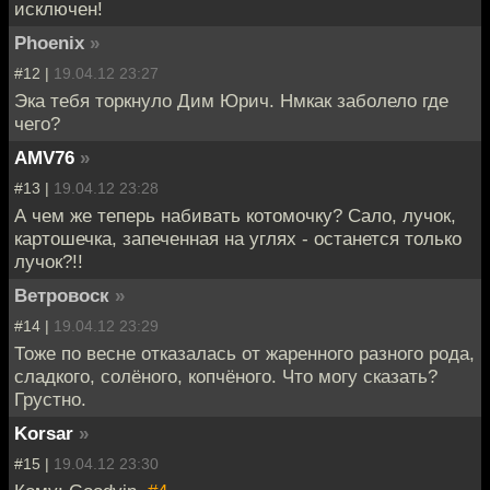
исключен!
Phoenix
»
#12 |
19.04.12 23:27
Эка тебя торкнуло Дим Юрич. Нмкак заболело где
чего?
AMV76
»
#13 |
19.04.12 23:28
А чем же теперь набивать котомочку? Сало, лучок,
картошечка, запеченная на углях - останется только
лучок?!!
Ветровоск
»
#14 |
19.04.12 23:29
Тоже по весне отказалась от жаренного разного рода,
сладкого, солёного, копчёного. Что могу сказать?
Грустно.
Korsar
»
#15 |
19.04.12 23:30