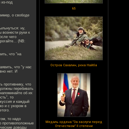
 из-под
65
ример, о свободе
льнуться: ну,
ы вознести руки к
осле чего
огайте... (NB:
ить, что "на
Остров Сахалин, река Найба
явить, что "у нас
вно нет. И
ь противнику, что
 должны перебивать
 напоминайте об их
сть", то
скуссия и каждый
ко и с укором в
этого.
ом, то надо
Медаль ордена "За заслуги перед
мо противоположные
Отечеством" II степени
гические доводы