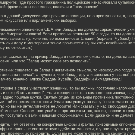
мируйте: "где простого гражданина полицейские изнасиловали бутылкой
той фразе важны все слова, включая и "шампанское".
о в данной дискуссии идет речь не о полиции, не о преступности, а, нап
ом искусстве или парламентских выборах.
 упоминании оппонентом США или Запада, вы должны саркастически ухмы
егда Америка виновата! Если противник вспомнит 90-е годы, то вы должн
иво заявить: ну, конечно, во всем виноват Ельцин! (вариант: Чубайс!) П
ть очи долу и менторским тоном произнести: ну вы хоть покойников не тр
су не относится.)
вник ссылается на пример Запада в позитивном смысле, вы должны заяв
овия" или что "Запад может себе это позволить".
отивник сошлется на Запад в негативном смысле, то необходимо гордо за
голова на плечах", а лучшего, чем Запад, друга и союзника у нас всё ра
 вам-то, конечно, ближе Саддам Хусейн, Каддафи и Ахмадинежад!
стороне в споре участвуют женщины, то вы должны постоянно напоминат
ть и оскорблять женщин". Если женщины есть в команде противника, вы
их адрес пошлые шутки. Святым отцам из команды противника постоянно
ым - об их некомпетентности. Если вам укажут на вашу "неинтеллигентно
ь: но вы же интеллигентов не любите! Или сказать: у нас свободная ди
оё мнение. Словом, поступайте с противником так, как вы, нарочито гром
ему поступать с вами и вашими сторонниками. Если даже он и не делает 
одите, чем ответить на конкретные цифры и факты, приводимые оппонент
цифры и факты не соответствуют действительности, а у вас в руках пря
 нет времени их приводить. Если вы не можете ответить на какие-то ло