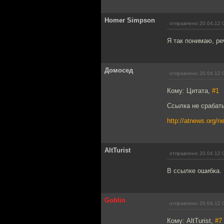
Homer Simpson
отправлено 20.04.12 
Я так понимаю, ре
Домосед
отправлено 20.04.12 
Кому: Цитата,
#1
Ссылка не срабаты
http://atnews.org/n
AltTurist
отправлено 20.04.12 
В ссылке ошибка.
Goblin
отправлено 20.04.12 
Кому: AltTurist,
#7