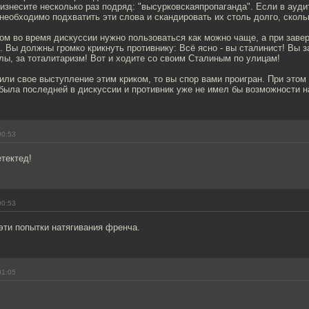
оизнесите несколько раз подряд: "высурковскаяпропаганда". Если в ауди
 необходимо подхватить эти слова и скандировать их столь долго, сколь
ом во время дискуссии нужно пользоваться как можно чаще, а при заве
. Вы должны громко крикнуть противнику: Всё ясно - вы сталинист! Вы з
ы, за тоталитаризм! Вот и ходите со своим Сталиным по улицам!
или свое выступление этим криком, то вы спор вами проигран. При этом
была последней в дискуссии и противник уже не имел бы возможности на
00:53
тектед!
00:53
эти попытки натягивания френча.
01:05