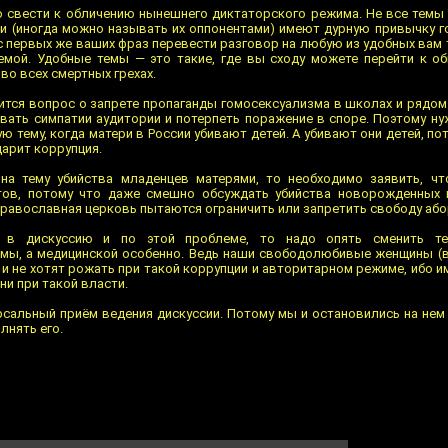
о свести к обличению нынешнего диктаторского режима. Не все тем
и (иногда можно называть их оппонентами) имеют дурную привычку г
с первых же ваших фраз перевести разговор на любую из удобных вам 
мой. Удобные темы — это такие, где вы сходу можете перейти к о
во всех смертных грехах.
ится вопрос о запрете пропаганды гомосексуализма в школах и рядом 
евать симпатии аудитории и потерпеть поражение в споре. Поэтому ну
ю тему, когда матери в России убивают детей. А убивают они детей, п
царит коррупция.
на тему убийства младенцев матерями, то необходимо заявить, чт
ов, потому что даже смешно обсуждать убийства новорожденных и
православная церковь пытаются ограничить или запретить свободу або
 в дискуссию и по этой проблеме, то надо опять сменить те
мы, а медицинской особенно. Ведь наши свободолюбивые женщины (в
) и не хотят рожать при такой коррупции и авторитарном режиме, ибо 
и при такой власти.
рсальный приём ведения дискуссии. Потому мы и остановились на нем 
нять его.