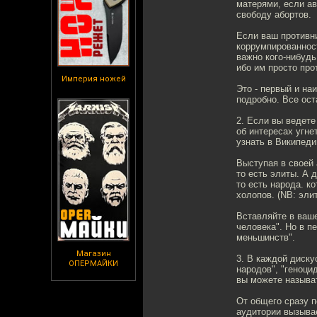
матерями, если ав
свободу абортов.
Если ваш противни
коррумпированнос
важно кого-нибудь
ибо им просто про
Империя ножей
Это - первый и на
подробно. Все ос
2. Если вы ведете
об интересах угне
узнать в Википеди
Выступая в своей
то есть элиты. А 
то есть народа. к
холопов. (NB: элит
Вставляйте в ваше
человека". Но в п
меньшинств".
Магазин
3. В каждой диску
ОПЕРМАЙКИ
народов", "геноци
вы можете называ
От общего сразу 
аудитории вызывае