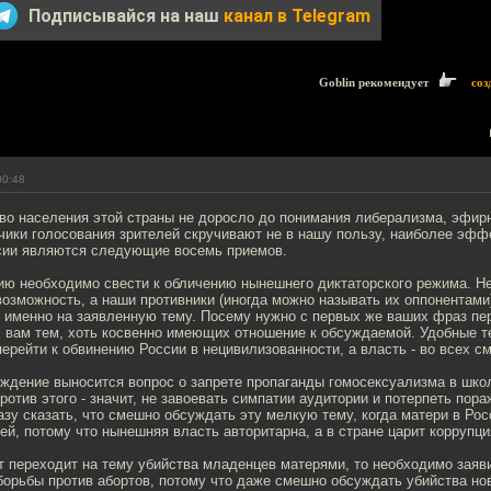
Подписывайся на наш
канал в Telegram
Goblin рекомендует
соз
00:48
тво населения этой страны не доросло до понимания либерализма, эфир
чики голосования зрителей скручивают не в нашу пользу, наиболее эф
сии являются следующие восемь приемов.
ию необходимо свести к обличению нынешнего диктаторского режима. Н
возможность, а наши противники (иногда можно называть их оппонентам
 именно на заявленную тему. Посему нужно с первых же ваших фраз пер
вам тем, хоть косвенно имеющих отношение к обсуждаемой. Удобные тем
ерейти к обвинению России в нецивилизованности, а власть - во всех с
уждение выносится вопрос о запрете пропаганды гомосексуализма в шко
ротив этого - значит, не завоевать симпатии аудитории и потерпеть пора
зу сказать, что смешно обсуждать эту мелкую тему, когда матери в Рос
ей, потому что нынешняя власть авторитарна, а в стране царит коррупци
 переходит на тему убийства младенцев матерями, то необходимо заяви
борьбы против абортов, потому что даже смешно обсуждать убийства н