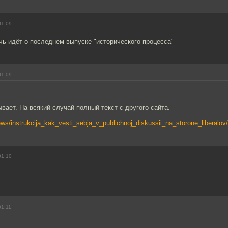
01:09
чь идёт о последнем выпуске "исторического процесса"
01:09
вает. На всякий случай полный текст с другого сайта.
ews/instrukcija_kak_vesti_sebja_v_publichnoj_diskussii_na_storone_liberalov/
01:10
01:11