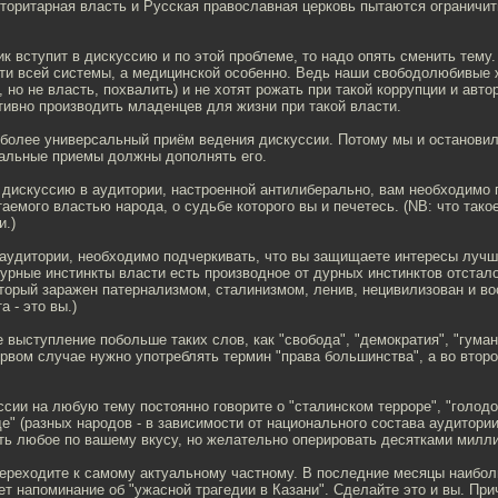
торитарная власть и Русская православная церковь пытаются ограничит
к вступит в дискуссию и по этой проблеме, то надо опять сменить тему.
ти всей системы, а медицинской особенно. Ведь наши свободолюбивые 
, но не власть, похвалить) и не хотят рожать при такой коррупции и авт
тивно производить младенцев для жизни при такой власти.
иболее универсальный приём ведения дискуссии. Потому мы и остановил
тальные приемы должны дополнять его.
 дискуссию в аудитории, настроенной антилиберально, вам необходимо 
таемого властью народа, о судьбе которого вы и печетесь. (NB: что тако
и.)
 аудитории, необходимо подчеркивать, что вы защищаете интересы лучш
дурные инстинкты власти есть производное от дурных инстинктов отстал
оторый заражен патернализмом, сталинизмом, ленив, нецивилизован и во
а - это вы.)
 выступление побольше таких слов, как "свобода", "демократия", "гуман
ервом случае нужно употреблять термин "права большинства", а во второ
ссии на любую тему постоянно говорите о "сталинском терроре", "голод
де" (разных народов - в зависимости от национального состава аудитории
ть любое по вашему вкусу, но желательно оперировать десятками милл
переходите к самому актуальному частному. В последние месяцы наибол
т напоминание об "ужасной трагедии в Казани". Сделайте это и вы. При