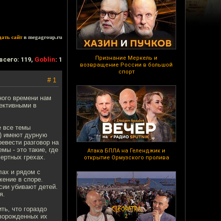
дать сайт
в megagroup.ru
Признание Меркель и
всего: 119,
Goblin
: 1
возвращение России в большой
спорт
# 1
ного времени нам
фективными в
е все темы
и) имеют дурную
евести разговор на
ы - это такие, где
Атака БПЛА на Геленджик и
мертных грехах.
открытие Ормузского пролива
лах и рядом с
жение в споре.
сии убивают детей.
я.
ть, что гораздо
оворожденных их