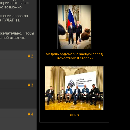
тории есть ваши
ко возможно.
ршении спора он
а ГУЛАГ, за
 желательно, чтобы
 неё ответить.
Медаль ордена "За заслуги перед
# 2
Отечеством" II степени
# 3
# 4
РВИО