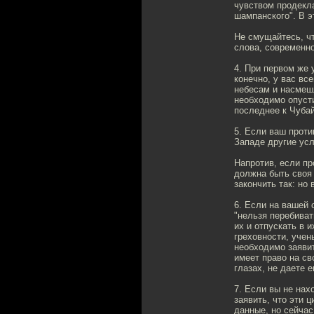
чувством продекла
шампанского". В э
Не смущайтесь, чт
слова, современн
4. При первом же
конечно, у вас вс
небесам и насмешл
необходимо опусти
последнее к Чубай
5. Если ваш проти
Западе другие усл
Напротив, если пр
должна быть своя 
закончить так: но
6. Если на вашей 
"нельзя перебива
их и отпускать в 
греховности, учен
необходимо заявит
имеет право на св
глазах, не даете 
7. Если вы не нах
заявить, что эти 
данные, но сейчас