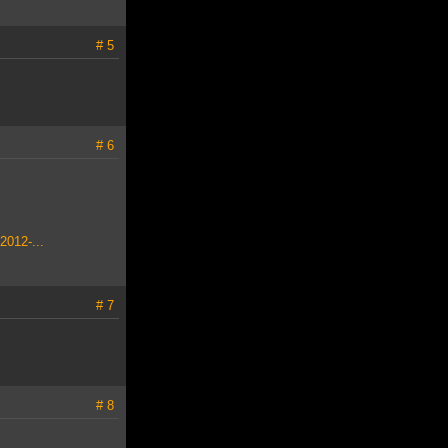
# 5
# 6
2012-...
# 7
# 8