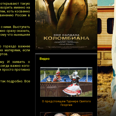
ы открывают такую
оворить именно на
тем, хоть косвенно
бвинению России в
с ними. Выступать
жно сразу сказать,
отому что нынешняя
о гораздо важнее
х матерями, если
ртов.
Видео
му. И заявить о
сегда важно кого-
им просто противно
так подробно. Все
О предстоящем Турнире Святого
Георгия