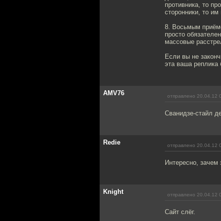
противника, то пр
сторонники, то им
8. Восьмым приём
просто обязателен
массовые расстрел
Если вы не законч
эта ваша реплика 
AMV76
отправлено 20.04.12 
Сванидзе-стайл де
Redie
отправлено 20.04.12 
Интересно, зачем 
Knight
отправлено 20.04.12 
Сайт слёг.