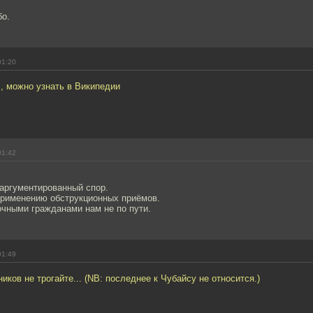
бо.
01:20
", можно узнать в Википедии
01:42
 аргументированный спор.
 применению обструкционных приёмов.
очными гражданами нам не по пути.
01:49
иков не трогайте... (NB: последнее к Чубайсу не относится.)