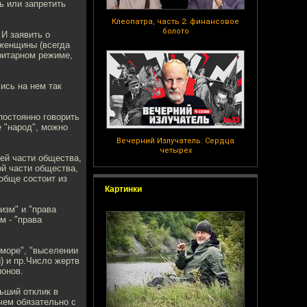
ь или запретить
Клеопатра, часть 2: финансовое
болото
 И заявить о
женщины (всегда
оритарном режиме,
ись на нем так
постоянно говорить
е "народ", можно
Вечерний Излучатель: Сердца
четырех
ей части общества,
ой части общества,
обще состоит из
Картинки
изм" и "права
м - "права
оморе", "выселении
) и пр.Число жертв
ионов.
ьший отклик в
чем обязательно с