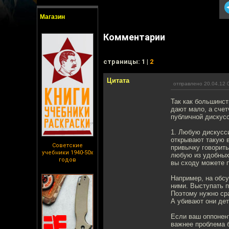
Магазин
Комментарии
cтраницы: 1 |
2
Цитата
отправлено 20.04.12 
Так как большинс
дают мало, а счет
публичной дискус
1. Любую дискусс
открывают такую 
Советские
привычку говорить
учебники 1940-50х
любую из удобных 
годов
вы сходу можете п
Например, на обс
ними. Выступать п
Поэтому нужно сра
А убивают они дет
Если ваш оппонент
важнее проблема 