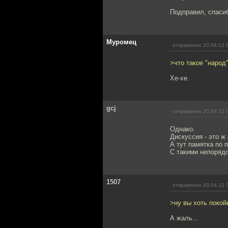
Подправил, спаси
Муромец
отправлено 20.04.12 
>что такое "народ
Хе-хе.
gcj
отправлено 20.04.12 
Однако.
Дискуссия - это ж
А тут памятка по
С такими непоряд
1507
отправлено 20.04.12 
>ну вы хоть покойн
А жаль...