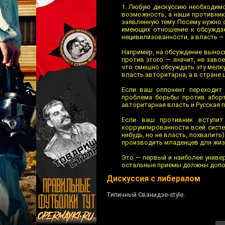
1. Любую дискуссию необходим
возможность, а наши противник
заявленную тему. Посему нужно 
имеющих отношение к обсуждае
нецивилизованности, а власть — 
Например, на обсуждение вынос
против этого — значит, не заво
что смешно обсуждать эту мелку
власть авторитарна, а в стране 
Если ваш оппонент переходит 
проблема борьбы против аборт
авторитарная власть и Русская 
Если ваш противник вступит
коррумпированности всей систе
нибудь, но не власть, похвалить
производить младенцев для жизн
Это — первый и наиболее униве
остальные приемы должны допол
Дискуссия с либералом
Типичный Сванидзе-style.