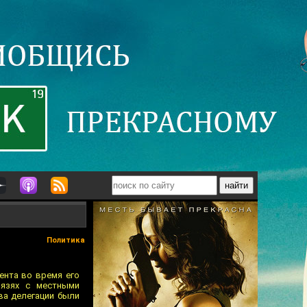
Политика
ента во время его
вязях с местными
ва делегации были