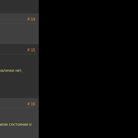
# 14
# 15
алички нет,
# 16
аком состоянии и