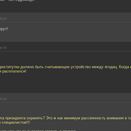
09:20
ерут!
09:35
роститутки должно быть считывающее устройство между ягодиц. Когда н
и расплатился!
09:40
ла президента охранять? Это ж как минимум рассеянность внимания в т
 специалистов!!!