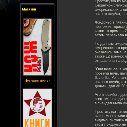
Проститутка из Ко
Секретной службы
Магазин
американских аген
ночных клубах, но
Лондоньо в пятниц
причем интервью 
какое-то время в 
затем переехала 
По данным америк
американского пре
оказались замешан
также 12 военносл
отправлены на ро
"Они вели себя ка
провела ночь, вып
было бы. Речь шла
Империя ножей
ночного клуба, отк
деньги, дал ей 50
Агент ошибся: дев
агентам, находивш
в скандал была уж
Проститутка также
очень много пили 
видимо, пытаясь п
этом Лондоньо не 