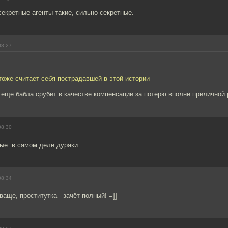
секретные агенты такие, сильно секретные.
08:27
оже считает себя пострадавшей в этой истории
еще бабла срубит в качестве компенсации за потерю вполне приличной 
08:30
ые. в самом деле дураки.
08:34
аще, проститутка - зачёт полный! =]]