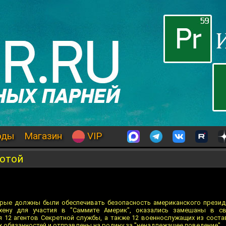
оды
Магазин
VIP
ботой
орые должны были обеспечивать безопасность американского презид
хену для участия в "Саммите Америк", оказались замешаны в с
я 12 агентов Секретной службы, а также 12 военнослужащих из соста
 обязанностей и отправлены на родину за "ненадлежащее поведение".