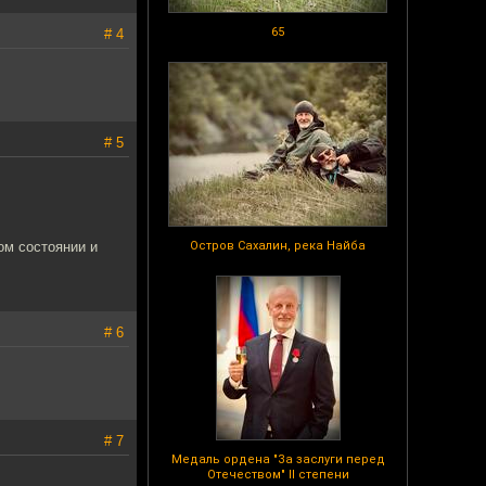
65
# 4
# 5
ом состоянии и
Остров Сахалин, река Найба
# 6
# 7
Медаль ордена "За заслуги перед
Отечеством" II степени