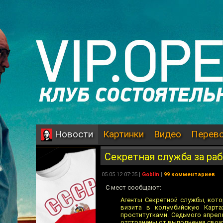
Картинки
Видео
Перев
Новости
Секретная служба за ра
05.05.12 07:35 |
Goblin
|
99 комментариев
C мест сообщают:
Агенты Секретной службы, кот
визита в колумбийскую Карта
проститутками. Седьмого апрел
отстранены от выполнения своих