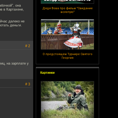
бочкой", она
Дядя Вова про фильм "Свидание
в в Картахене,
вслепую"
йчас далеко не
отать деньги.
# 2
О предстоящем Турнире Святого
Георгия
иц, на зарплате у
Картинки
# 3