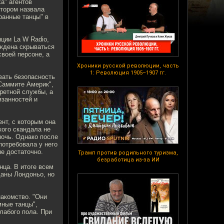
а" агентов
тором назвала
ранные танцы" в
ции La W Radio,
уждена скрываться
воей персоне, а
Хроники русской революции, часть
1: Революция 1905–1907 гг.
вать безопасность
"Саммите Америк",
ретной службы, а
язанностей и
ент, с которым она
кого скандала не
ночь. Однако после
 потребовала у него
не достаточно.
Трамп против родильного туризма,
безработица из-за ИИ
нца. В итоге всем
даны Лондоньо, но
накомство. "Они
мные танцы",
лабого пола. При