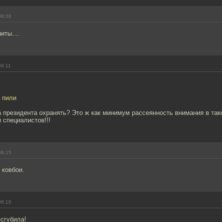
08:08
иты....
08:11
 пили
 президента охранять? Это ж как минимум рассеянность внимания в так
 специалистов!!!
08:15
 ковбои.
08:18
сгубила!