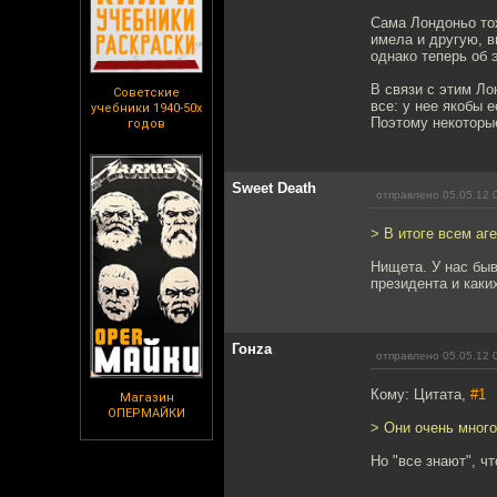
Сама Лондоньо тож
имела и другую, в
однако теперь об 
В связи с этим Ло
Советские
все: у нее якобы 
учебники 1940-50х
Поэтому некоторы
годов
Sweet Death
отправлено 05.05.12 
> В итоге всем аг
Нищета. У нас быв
президента и каких
Гонzа
отправлено 05.05.12 
Кому: Цитата,
#1
Магазин
ОПЕРМАЙКИ
> Они очень много
Но "все знают", ч