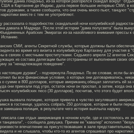
лумбии Даниа Лондоньо, из-за которой разгорелся скандал вокруг "отдых
 США в Картахене де Индиас, дала первое большое интервью СМИ, в ко
тов дураками, а также сообщила, что они очень много пьют, танцуют "ст
 наркотики вместе с тем не употребляют.
у рассказала о подробностях скандальной ночи колумбийской радиостан
она давала в Мадриде. После этой истории "дама полусвета" была вын
Объединенных Арабских Эмиратах из-за назойливого внимания прессы к с
в Испанию.
анских СМИ, агенты Секретной службы, которые должны были обеспечи
зидента во время его визита в колумбийскую Картахену для участия в 
ы в связях с местными проститутками. Седьмого апреля 12 агентов Сек
ужащих из состава делегации были отстранены от выполнения своих об
дину за "ненадлежащее поведение".
к настоящие дураки", - подчеркнула Лондоньо. По ее словам, если бы аг
олнил бы все финансовые условия, о которых они договаривались, ника
 о сумме в 800 долларов, которые американец обещал заплатить ей за 
уда они приехали под утро, остаток ночи он проспал, а затем, когда она
 тысяч колумбийских песо (30 долларов), посчитав, что этого будет впол
ушка вызвала полицию, которая привела в чувство загулявшего америка
имся в гостинице, удалось собрать 250 долларов, которые и были пере
е замешана полиция, в результате чего история выплыла наружу.
 описала сам отдых американцев в ночном клубе, где и состоялось их з
и танцевали", - сообщила девушка. Причем ее "кавалер" исполнял "безу
роизвести впечатление на присутствовавших в зале представительниц с
видела и не слышала, чтобы кто-то из агентов спрашивал про наркотики.