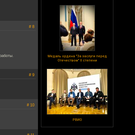
# 8
работы.
Медаль ордена "За заслуги перед
Отечеством" II степени
# 9
# 10
РВИО