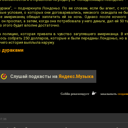
дураки", — подчеркнула Лондоньо. По ее словам, если бы агент, с ко
вые условия, о которых они договаривались, никакого скандала не бы
е американец обещал заплатить ей за ночь. Однако после ночного 
 он проспал, а затем, когда она потребовала у него деньги, дал ей 50 
то этого будет вполне достаточно.
 полицию, которая привела в чувство загулявшего американца. В ит
лось собрать 250 долларов, которые и были переданы Лондоньо, но в
 чего история выплыла наружу.
в дураками
Слушай подкасты на
Яндекс.Музыка
Goblin рекомендует
заказывать
создан
07:36