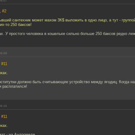
09:07
h,
#2
ывший сантехник может махом 3К$ выложить в одно лицо, а тут - группой
их-то 250 баксов!
ах. У простого человека в кошельке сильно больше 250 баксов редко леж
09:09
,
#11
чках.
ститутки должно быть считывающее устройство между ягодиц. Когда на
и расплатился!
09:16
,
#11
чках.
ат - на Андромеде.