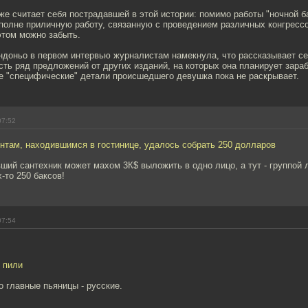
е считает себя пострадавшей в этой истории: помимо работы "ночной ба
полне приличную работу, связанную с проведением различных конгрессо
этом можно забыть.
ндоньо в первом интервью журналистам намекнула, что рассказывает се
есть ряд предложений от других изданий, на которых она планирует зараб
е "специфические" детали происшедшего девушка пока не раскрывает.
07:52
ентам, находившимся в гостинице, удалось собрать 250 долларов
ший сантехник может махом 3К$ выложить в одно лицо, а тут - группой л
-то 250 баксов!
07:54
 пили
то главные пьяницы - русские.