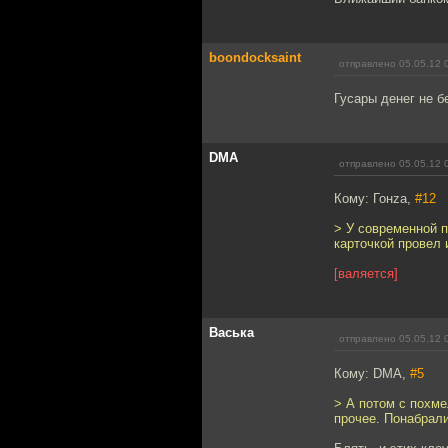
boondocksaint
отправлено 05.05.12 
Гусары денег не б
DMA
отправлено 05.05.12 
Кому: Гонzа,
#12
> У современной п
карточкой провел 
[валяется]
Васька
отправлено 05.05.12 
Кому: DMA,
#5
> А потом с похме
прочее. Понабрали