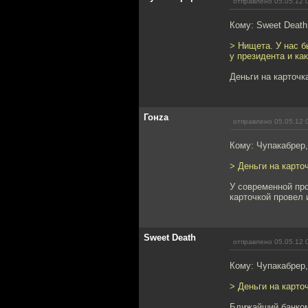
отправлено 05.05.12 
Кому: Sweet Deat
> Нищета. У нас б
у президента и как
Деньги на карточк
Гонzа
отправлено 05.05.12 
Кому: Чупакабрер
> Деньги на карто
У современной про
карточкой провел 
Sweet Death
отправлено 05.05.12 
Кому: Чупакабрер
> Деньги на карто
Ближайший банком