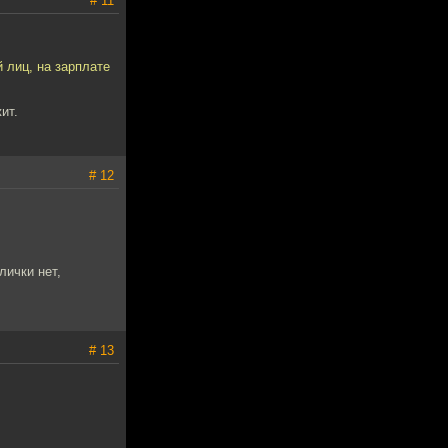
# 11
 лиц, на зарплате
ит.
# 12
лички нет,
# 13