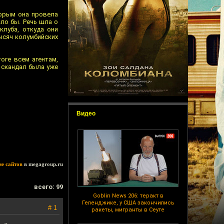
торым она провела
ло бы. Речь шла о
клуба, откуда они
тысяч колумбийских
оге всем агентам,
 скандал была уже
Видео
ие сайтов
в megagroup.ru
всего: 99
Goblin News 206: теракт в
Геленджике, у США закончились
# 1
ракеты, мигранты в Сеуте