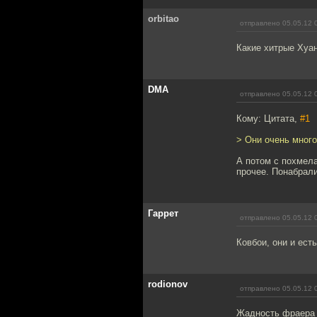
orbitao
отправлено 05.05.12 
Какие хитрые Хуан
DMA
отправлено 05.05.12 
Кому: Цитата,
#1
> Они очень много
А потом с похмела
прочее. Понабрали
Гаррет
отправлено 05.05.12 
Ковбои, они и есть
rodionov
отправлено 05.05.12 
Жадность фраера 