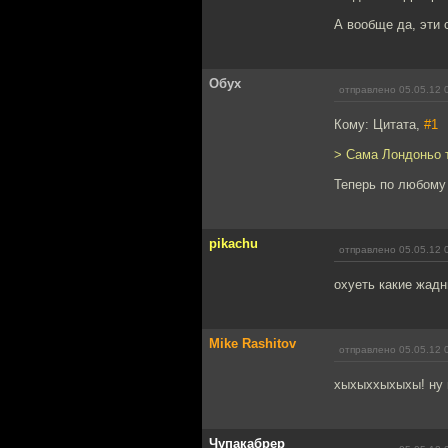
А вообще да, эти 
Обух
отправлено 05.05.12 
Кому: Цитата,
#1
> Сама Лондоньо т
Теперь по любому 
pikachu
отправлено 05.05.12 
охуеть какие жадн
Mike Rashitov
отправлено 05.05.12 
хыхыххыхыхы! ну в
Чупакабрер