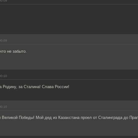
00:09
00:09
что не забыто.
00:10
 Родину, за Сталина! Слава России!
00:10
 Великой Победы! Мой дед из Казахстана проел от Сталинграда до Праг