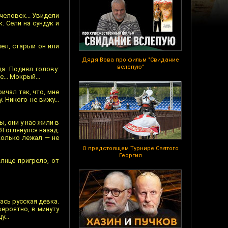
человек... Увидели
. Сели на сундук и
пел, старый он или
Дядя Вова про фильм "Свидание
вслепую"
да. Поднял голову:
... Мокрый...
ичал так, что, мне
 Никого не вижу...
ы, они у нас жили в
Я оглянулся назад:
Сколько лежал — не
О предстоящем Турнире Святого
Георгия
лнце пригрело, от
ась русская девка.
вероятно, в минуту
...