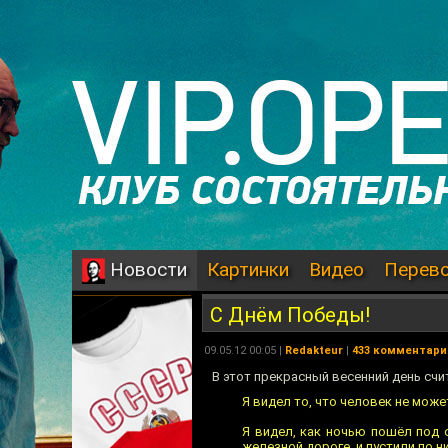
Картинки
Видео
Перев
Новости
С Днём Победы!
09.05.12 00:05 |
Redakteur
|
433 комментари
В этот прекрасный весенний день с
Я видел то, что человек не может 
Я видел, как ночью пошёл под 
железной дороге, и пустили по ни