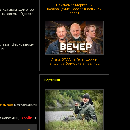
Признание Меркель и
в каждом доме; её
возвращение России в большой
спорт
 тиражом. Однако
слава Верховному
ды.
Атака БПЛА на Геленджик и
открытие Ормузского пролива
Картинки
дать сайт
в megagroup.ru
всего: 433,
Goblin
: 1