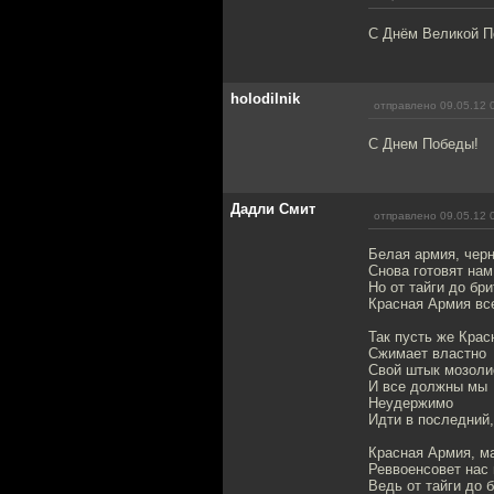
С Днём Великой П
holodilnik
отправлено 09.05.12 
С Днем Победы!
Дадли Смит
отправлено 09.05.12 
Белая армия, чер
Снова готовят нам
Но от тайги до бр
Красная Армия вс
Так пусть же Крас
Сжимает властно
Свой штык мозоли
И все должны мы
Неудержимо
Идти в последний,
Красная Армия, м
Реввоенсовет нас 
Ведь от тайги до 