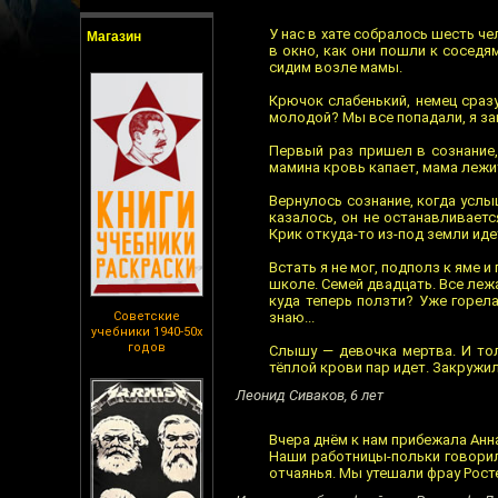
У нас в хате собралось шесть че
Магазин
в окно, как они пошли к соседя
сидим возле мамы.
Крючок слабенький, немец сразу
молодой? Мы все попадали, я зав
Первый раз пришел в сознание, 
мамина кровь капает, мама лежит 
Вернулось сознание, когда услыш
казалось, он не останавливается
Крик откуда-то из-под земли идет
Встать я не мог, подполз к яме и
школе. Семей двадцать. Все лежа
куда теперь ползти? Уже горела 
Советские
знаю...
учебники 1940-50х
годов
Слышу — девочка мертва. И тол
тёплой крови пар идет. Закружил
Леонид Сиваков, 6 лет
Вчера днём к нам прибежала Анна
Наши работницы-польки говорили
отчаянья. Мы утешали фрау Рост