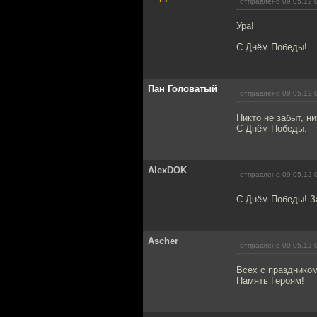
отправлено 09.05.12 
Ура!
С Днём Победы!
Пан Головатый
отправлено 09.05.12 
Никто не забыт, ни
С Днём Победы.
AlexDOK
отправлено 09.05.12 
С Днём Победы! За
Ascher
отправлено 09.05.12 
Всех с праздником
Память Героям!