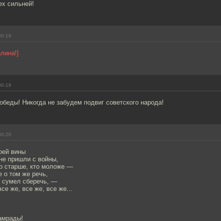
ех сильней!
00:19
лина!]
00:19
беды! Никогда не забудем подвиг советского народа!
00:20
оей вины
 не пришли с войны,
то старше, кто моложе —
е о том же речь,
не сумел сберечь, —
все же, все же, все же...
амрады!