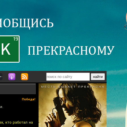
Победа!
и.
х, кто работал на