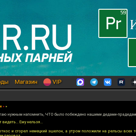
оды
Магазин
VIP
я
»
»
читаю нужным напомнить, ЧТО было побеждено нашими дедами-прадедам
видеть... Ему нельзя...
откос и сгорел немецкий эшелон, а утром положили на рельсы всех те
м паровоз...