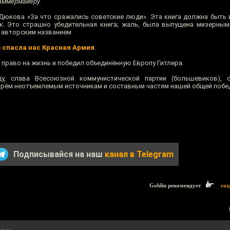
Ламмермайеру
 Дюкова «За что сражались советские люди». Эта книга должна быть 
. Это страшно убедительная книга; жаль, была выпущена мизерным
д авторским названием
о спасла нас Красная Армия
.
 право на жизнь и победил объединённую Европу Гитлера.
у, слава Всесоюзной коммунистической партии (большевиков), 
трём неотъемлемым источникам и составным частям нашей общей побе
Подписывайся на наш
канал в Telegram
Goblin рекомендует
соз