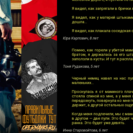
Я видел, как запрягали в брички 
Я видел, как у матерей штыками
дошла...
Я видел, как плакала соседская с
Юра Карпович, 8 лет
Помню, как горели у убитой мам
братом, я держалась за его шт
заползли в кусты. И тут я распла
Тоня Рудакова, 5 лет
Черный немец навел на нас пул
маленьких...
Проснулась я от маминого плача
стояла спиной ко мне, а у меня
передохнуть, повернула ко мне го
держит, а другой остальных ощуп
Когда меня подлечили, мы с мамо
в другом — две пули. Это будет 
ранка. Это будет уже девять.
Инна Старовойтова, 6 лет