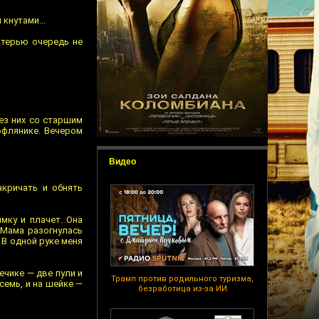
 кнутами...
матерью очередь не
рез них со старшим
офлянике. Вечером
Видео
акричать и обнять
ямку и плачет. Она
. Мама разогнулась
. В одной руке меня
ечике — две пули и
Трамп против родильного туризма,
семь, и на шейке —
безработица из-за ИИ