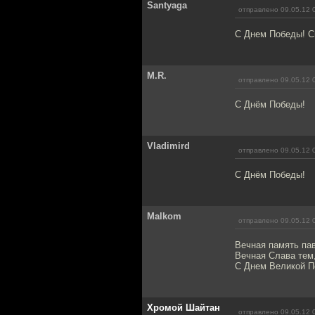
Santyaga
отправлено 09.05.12 
С Днем Победы! Св
M.R.
отправлено 09.05.12 
С Днём Победы!
Vladimird
отправлено 09.05.12 
С Днём Победы!
Malkom
отправлено 09.05.12 
Вечная память па
Вечная Слава тем,
С Днем Великой П
Хромой Шайтан
отправлено 09.05.12 