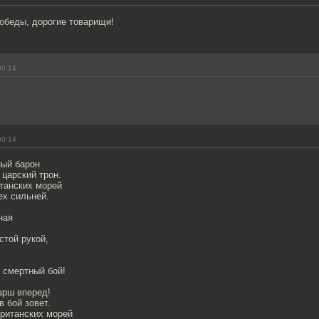
обеды, дорогие товарищи!
00:14
00:14
ный барон
 царский трон.
итанских морей
ех сильней.
ная
стой рукой,
 смертный бой!
арш вперед!
в бой зовет.
британских морей