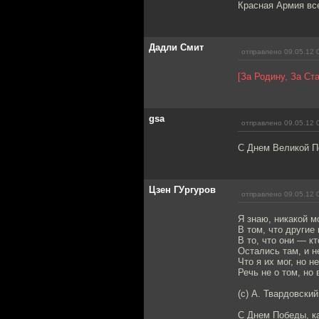
Красная Армия вс
Дадли Смит
отправлено 09.05.12 
[За Родину, За Ста
gsa
отправлено 09.05.12 
С Днем Великой По
Цзен ГУргуров
отправлено 09.05.12 
Я знаю, никакой м
В том, что другие
В то, что они — к
Остались там, и н
Что я их мог, но 
Речь не о том, но 
(c) А. Твардовский
С Днем Победы, к