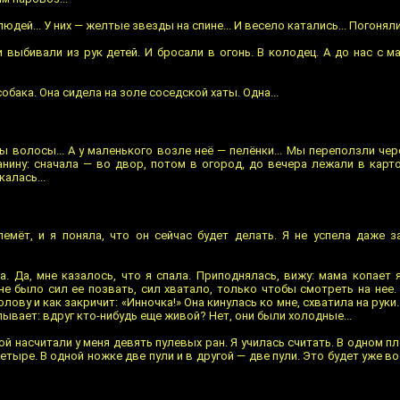
людей... У них — желтые звезды на спине... И весело катались... Погоняли
 выбивали из рук детей. И бросали в огонь. В колодец. А до нас с 
обака. Она сидела на золе соседской хаты. Одна...
ы волосы... А у маленького возле неё — пелёнки... Мы переползли че
анину: сначала — во двор, потом в огород, до вечера лежали в карт
калась...
емёт, и я поняла, что он сейчас будет делать. Я не успела даже з
. Да, мне казалось, что я спала. Приподнялась, вижу: мама копает 
 не было сил ее позвать, сил хватало, только чтобы смотреть на нее
лову и как закричит: «Инночка!» Она кинулась ко мне, схватила на руки
ывает: вдруг кто-нибудь еще живой? Нет, они были холодные...
й насчитали у меня девять пулевых ран. Я училась считать. В одном пл
четыре. В одной ножке две пули и в другой — две пули. Это будет уже во