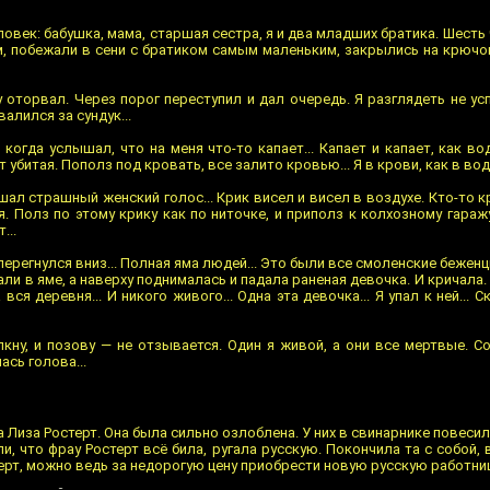
ловек: бабушка, мама, старшая сестра, я и два младших братика. Шесть 
м, побежали в сени с братиком самым маленьким, закрылись на крючок
 оторвал. Через порог переступил и дал очередь. Я разглядеть не ус
алился за сундук...
когда услышал, что на меня что-то капает... Капает и капает, как во
убитая. Пополз под кровать, все залито кровью... Я в крови, как в воде
ал страшный женский голос... Крик висел и висел в воздухе. Кто-то кр
. Полз по этому крику как по ниточке, и приполз к колхозному гаражу.
...
 перегнулся вниз... Полная яма людей... Это были все смоленские беженц
ли в яме, а наверху поднималась и падала раненая девочка. И кричала. 
вся деревня... И никого живого... Одна эта девочка... Я упал к ней... 
кну, и позову — не отзывается. Один я живой, а они все мертвые. Со
ась голова...
 Лиза Ростерт. Она была сильно озлоблена. У них в свинарнике повесил
, что фрау Ростерт всё била, ругала русскую. Покончила та с собой, 
ерт, можно ведь за недорогую цену приобрести новую русскую работницу