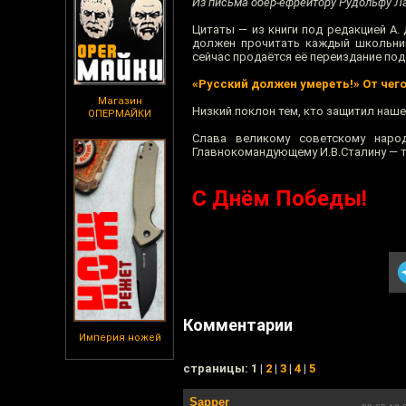
Из письма обер-ефрейтору Рудольфу 
Цитаты — из книги под редакцией А.
должен прочитать каждый школьник
сейчас продаётся её переиздание по
«Русский должен умереть!» От чег
Магазин
Низкий поклон тем, кто защитил наше
ОПЕРМАЙКИ
Слава великому советскому народ
Главнокомандующему И.В.Сталину — 
С Днём Победы!
Комментарии
Империя ножей
cтраницы: 1 |
2
|
3
|
4
|
5
Sapper