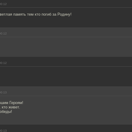
00:12
етлая память тем кто погиб за Родину!
00:12
00:12
00:13
вшим Героям!
 кто живет.
обеды!
00:13