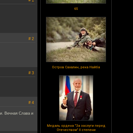
# 1
65
# 2
Остров Сахалин, река Найба
# 3
# 4
и. Вечная Слава и
Медаль ордена "За заслуги перед
Отечеством" II степени