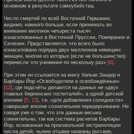
основном в результате самоубийства.
Число смертей по всей Восточной Германии,
видимо, намного больше, если принимать во
внимание миллион четыреста тысяч
изнасилованных в Восточной Пруссии, Померании и
Силезии. Представляется, что всего было
изнасиловано порядка двух миллионов немецких
женщин, многие из которых (если не большинство)
перенесли это унижение по нескольку раз»
[6]
.
При этом он ссылается на книгу Хельке Зандер и
Барбары Йор «Освободители и освобождённые»
[12]
, где подсчёты делаются на данных не «двух
главных берлинских госпиталей», а одной детской
клиники
[5, 13]
, т.е. «для добавления солидности»
совершает вполне сознательное передергивание. Не
говоря уже о том, что эти данные весьма
сомнительны, так как система расчетов Барбары
Йор, основанная на произвольной экстраполяции
числа детей, чьими отцами названы русские,