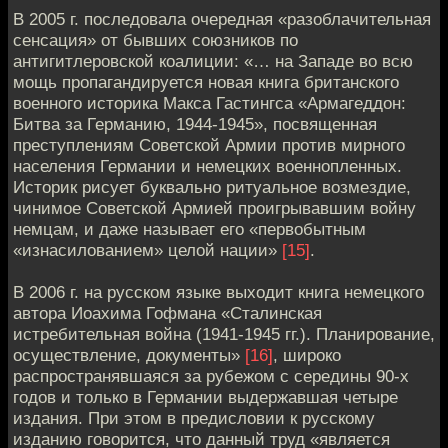
В 2005 г. последовала очередная «разоблачительная
сенсация» от бывших союзников по
антигитлеровской коалиции: «… на Западе во всю
мощь пропагандируется новая книга британского
военного историка Макса Гастингса «Армагеддон:
Битва за Германию, 1944-1945», посвященная
преступлениям Советской Армии против мирного
населения Германии и немецких военнопленных.
Историк рисует буквально ритуальное возмездие,
чинимое Советской Армией проигрывавшим войну
немцам, и даже называет его «первобытным
«изнасилованием» целой нации»
[15]
.
В 2006 г. на русском языке выходит книга немецкого
автора Иоахима Гофмана «Сталинская
истребительная война (1941-1945 гг.). Планирование,
осуществление, документы»
[16]
, широко
распространявшаяся за рубежом с середины 90-х
годов и только в Германии выдержавшая четыре
издания. При этом в предисловии к русскому
изданию говорится, что данный труд «является