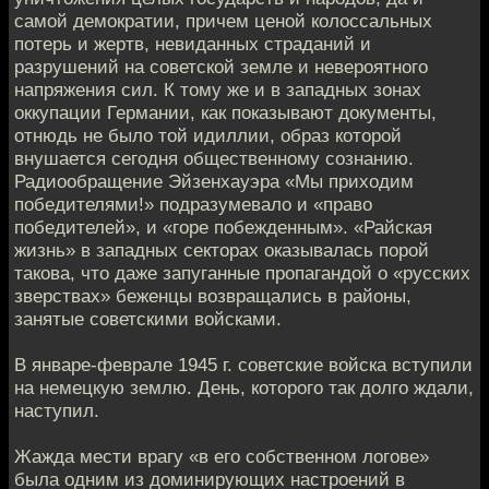
самой демократии, причем ценой колоссальных
потерь и жертв, невиданных страданий и
разрушений на советской земле и невероятного
напряжения сил. К тому же и в западных зонах
оккупации Германии, как показывают документы,
отнюдь не было той идиллии, образ которой
внушается сегодня общественному сознанию.
Радиообращение Эйзенхауэра «Мы приходим
победителями!» подразумевало и «право
победителей», и «горе побежденным». «Райская
жизнь» в западных секторах оказывалась порой
такова, что даже запуганные пропагандой о «русских
зверствах» беженцы возвращались в районы,
занятые советскими войсками.
В январе-феврале 1945 г. советские войска вступили
на немецкую землю. День, которого так долго ждали,
наступил.
Жажда мести врагу «в его собственном логове»
была одним из доминирующих настроений в