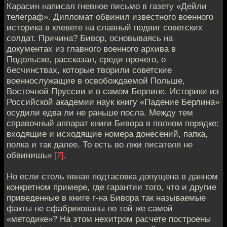
Карасин написал гневное письмо в газету «Дейли
телеграф». Дипломат обвинил известного военного
историка в клевете на славный подвиг советских
солдат. Причина? Бивор, основываясь на
документах из главного военного архива в
Подольске, рассказал, среди прочего, о
бесчинствах, которые творили советские
военнослужащие в освобождаемой Польше,
Восточной Пруссии и в самом Берлине. Историки из
Российской академии наук книгу «Падение Берлина»
осудили едва ли не раньше посла. Между тем
справочный аппарат книги Бивора в полном порядке:
входящие и исходящие номера донесений, папка,
полка и так далее. То есть во лжи писателя не
обвинишь»
[7]
.
Но если столь явная подтасовка допущена в данном
конкретном примере, где гарантии того, что и другие
приведенные в книге г-на Бивора так называемые
факты не сфабрикованы по той же самой
«методике»? На этом нехитром расчете построены