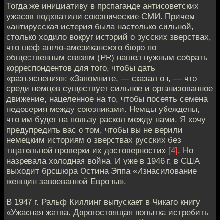
Тогда же инициативу в пропаганде антисоветских
ужасов подхватили союзнические СМИ. Причем
«антирусская истерия была настолько сильной,
столько ходило вокруг историй о русских зверствах,
что шеф англо-американского бюро по
общественным связям (PR) нашел нужным собрать
корреспондентов для того, чтобы дать
«разъяснения»: «Запомните, — сказал он, — что
среди немцев существует сильное и организованное
движение, нацеленное на то, чтобы посеять семена
недоверия между союзниками. Немцы убеждены,
что им будет на пользу раскол между нами. Я хочу
предупредить вас о том, чтобы вы не верили
немецким историям о зверствах русских без
тщательной проверки их достоверности»
[4]
. Но
назревала холодная война. И уже в 1946 г. в США
выходит брошюра Остина Эппа «Изнасилование
женщин завоеванной Европы».
В 1947 г. Ральф Киллинг выпускает в Чикаго книгу
«Ужасная жатва. Дорогостоящая попытка истребить