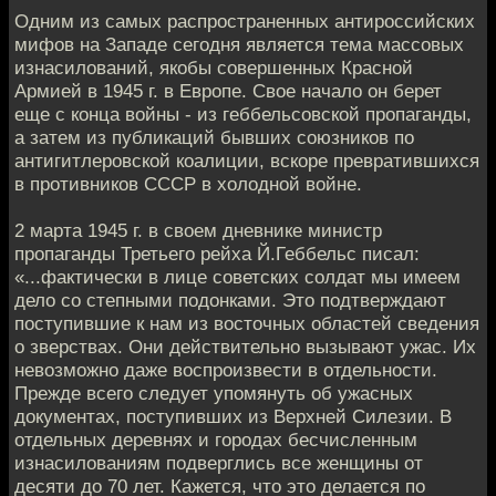
Одним из самых распространенных антироссийских
мифов на Западе сегодня является тема массовых
изнасилований, якобы совершенных Красной
Армией в 1945 г. в Европе. Свое начало он берет
еще с конца войны - из геббельсовской пропаганды,
а затем из публикаций бывших союзников по
антигитлеровской коалиции, вскоре превратившихся
в противников СССР в холодной войне.
2 марта 1945 г. в своем дневнике министр
пропаганды Третьего рейха Й.Геббельс писал:
«...фактически в лице советских солдат мы имеем
дело со степными подонками. Это подтверждают
поступившие к нам из восточных областей сведения
о зверствах. Они действительно вызывают ужас. Их
невозможно даже воспроизвести в отдельности.
Прежде всего следует упомянуть об ужасных
документах, поступивших из Верхней Силезии. В
отдельных деревнях и городах бесчисленным
изнасилованиям подверглись все женщины от
десяти до 70 лет. Кажется, что это делается по