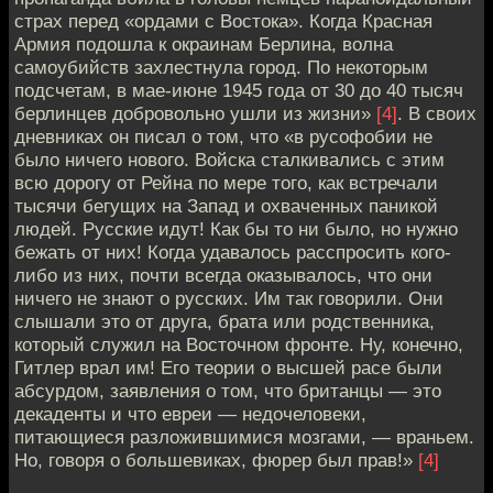
страх перед «ордами с Востока». Когда Красная
Армия подошла к окраинам Берлина, волна
самоубийств захлестнула город. По некоторым
подсчетам, в мае-июне 1945 года от 30 до 40 тысяч
берлинцев добровольно ушли из жизни»
[4]
. В своих
дневниках он писал о том, что «в русофобии не
было ничего нового. Войска сталкивались с этим
всю дорогу от Рейна по мере того, как встречали
тысячи бегущих на Запад и охваченных паникой
людей. Русские идут! Как бы то ни было, но нужно
бежать от них! Когда удавалось расспросить кого-
либо из них, почти всегда оказывалось, что они
ничего не знают о русских. Им так говорили. Они
слышали это от друга, брата или родственника,
который служил на Восточном фронте. Ну, конечно,
Гитлер врал им! Его теории о высшей расе были
абсурдом, заявления о том, что британцы — это
декаденты и что евреи — недочеловеки,
питающиеся разложившимися мозгами, — враньем.
Но, говоря о большевиках, фюрер был прав!»
[4]