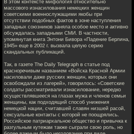
В этом контексте мифология относительно
массового изнасилования немецких женщин
советскими военнослужащими якобы при
отсутствии подобных фактов в зоне наступления
западных союзников заняла особое место и активно
обсуждалась западными СМИ. В частности,
упомянутая книга Энтони Бивора «Падение Берлина,
1945» еще в 2002 г. вызвала целую серию
скандальных публикаций.
Так, в газете The Daily Telegraph в статье под
красноречивым названием «Войска Красной Армии
насиловали даже русских женщин, которых они
освобождали из лагерей», говорилось: «Советские
солдаты рассматривали изнасилование, нередко
осуществлявшееся на глазах мужа и членов семьи
женщины, как подходящий способ унижения
немецкой нации, считавшей славян низшей расой,
сексуальные контакты с которой не поощрялись.
Российское патриархальное общество и привычка к
разгульным кутежам также сыграли свою роль, но
более важным было негодование при виде