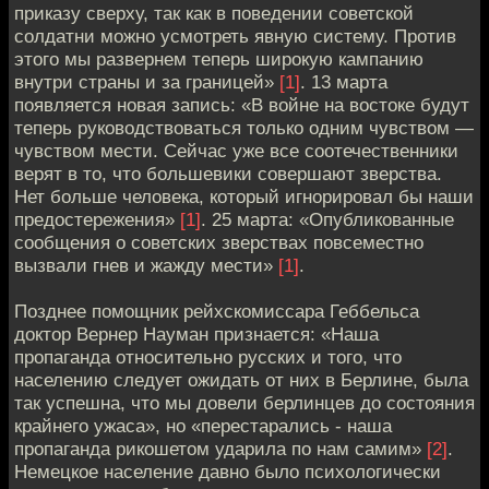
приказу сверху, так как в поведении советской
солдатни можно усмотреть явную систему. Против
этого мы развернем теперь широкую кампанию
внутри страны и за границей»
[1]
. 13 марта
появляется новая запись: «В войне на востоке будут
теперь руководствоваться только одним чувством —
чувством мести. Сейчас уже все соотечественники
верят в то, что большевики совершают зверства.
Нет больше человека, который игнорировал бы наши
предостережения»
[1]
. 25 марта: «Опубликованные
сообщения о советских зверствах повсеместно
вызвали гнев и жажду мести»
[1]
.
Позднее помощник рейхскомиссара Геббельса
доктор Вернер Науман признается: «Наша
пропаганда относительно русских и того, что
населению следует ожидать от них в Берлине, была
так успешна, что мы довели берлинцев до состояния
крайнего ужаса», но «перестарались - наша
пропаганда рикошетом ударила по нам самим»
[2]
.
Немецкое население давно было психологически