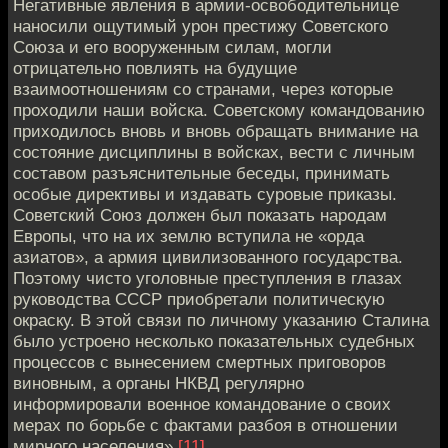
Негативные явления в армии-освободительнице
наносили ощутимый урон престижу Советского
Союза и его вооруженным силам, могли
отрицательно повлиять на будущие
взаимоотношениям со странами, через которые
проходили наши войска. Советскому командованию
приходилось вновь и вновь обращать внимание на
состояние дисциплины в войсках, вести с личным
составом разъяснительные беседы, принимать
особые директивы и издавать суровые приказы.
Советский Союз должен был показать народам
Европы, что на их землю вступила не «орда
азиатов», а армия цивилизованного государства.
Поэтому чисто уголовные преступления в глазах
руководства СССР приобретали политическую
окраску. В этой связи по личному указанию Сталина
было устроено несколько показательных судебных
процессов с вынесением смертных приговоров
виновным, а органы НКВД регулярно
информировали военное командование о своих
мерах по борьбе с фактами разбоя в отношении
мирного населения»
[11]
.