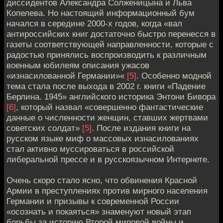
диссидентов Александра Солженицына и Льва
Копелева. Но настоящий информационный бум
начался в середине 2000-х годов, когда «вал
антироссийских книг достаточно быстро перенесся в
газеты соответствующей направленности, которые с
радостью принялись воспроизводить к различным
военным юбилеям описания ужасов
«изнасилованной Германии»«
[5]
. Особенно модной
тема стала после выхода в 2002 г. книги «Падение
Берлина. 1945» английского историка Энтони Бивора
[6]
, который назвал «совершенно фантастические
данные о численности женщин, ставших жертвами
советских солдат»
[5]
. После издания книги на
русском языке миф о массовых изнасилованиях
стал активно муссироваться в российской
либеральной прессе и в русскоязычном Интернете.
Очень скоро стало ясно, что обвинения Красной
Армии в преступлениях против мирного населения
Германии и призывы к современной России
«осознать и покаяться» знаменуют новый этап
борьбы за историю Второй мировой войны и