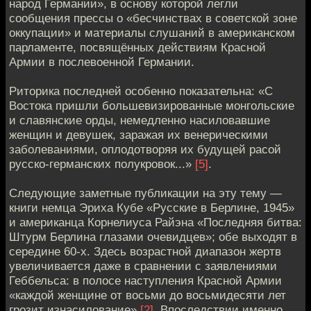
народ Германии», в основу которой легли
сообщения прессы о «бесчинствах в советской зоне
оккупации» и материалы слушаний в американском
парламенте, посвящённых действиям Красной
Армии в послевоенной Германии.
Риторика последней особенно показательна: «С
Востока пришли большевизированные монгольские
и славянские орды, немедленно насиловавшие
женщин и девушек, заражая их венерическими
заболеваниями, оплодотворяя их будущей расой
русско-германских полукровок...»
[5]
.
Следующие заметные публикации на эту тему —
книги немца Эриха Кубе «Русские в Берлине, 1945»
и американца Корнелиуса Райэна «Последняя битва:
Штурм Берлина глазами очевидцев»; обе выходят в
середине 60-х. Здесь возрастной диапазон жертв
увеличивается даже в сравнении с заявлениями
Геббельса: в полосе наступления Красной Армии
«каждой женщине от восьми до восьмидесяти лет
грозит изнасилование»
[2]
. Впоследствии именно