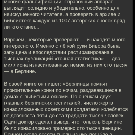
многие фальсификации: справочный аппарат
выглядит солидно и убедительно, особенно для
неискушенного читателя, а проверять в архиве и
библиотеке каждую из 1007 авторских сносок вряд
ли кто станет...
Впрочем, некоторые проверяют — и находят много
интересного. Именно с лёгкой руки Бивора была
запущена и впоследствии растиражирована в
тысячах публикаций «точная статистика» — два
миллиона изнасилованных немок, из них сто тысяч
— в Берлине.
В своей книге он пишет: «Берлинцы помнят
пронзительные крики по ночам, раздававшиеся в
домах с выбитыми окнами. По оценкам двух
главных берлинских госпиталей, число жертв
изнасилованных советскими солдатами колеблется
от девяноста пяти до ста тридцати тысяч человек.
Один доктор сделал вывод, что только в Берлине
было изнасиловано примерно сто тысяч женщин.
Причем около десяти тысяч из них погибло в