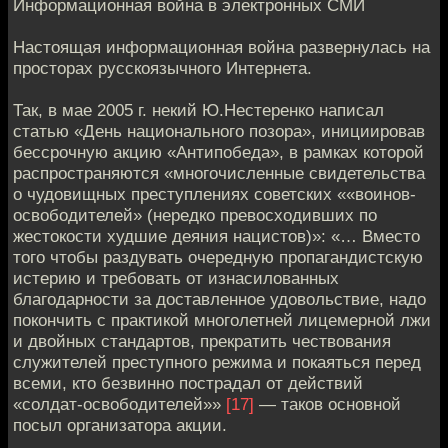
Информационная война в электронных СМИ
Настоящая информационная война развернулась на
просторах русскоязычного Интернета.
Так, в мае 2005 г. некий Ю.Нестеренко написал
статью «День национального позора», инициировав
бессрочную акцию «Антипобеда», в рамках которой
распространяются «многочисленные свидетельства
о чудовищных преступлениях советских ««воинов-
освободителей» (нередко превосходивших по
жестокости худшие деяния нацистов)»: «… Вместо
того чтобы раздувать очередную пропагандистскую
истерию и требовать от изнасилованных
благодарности за доставленное удовольствие, надо
покончить с практикой многолетней лицемерной лжи
и двойных стандартов, прекратить чествования
служителей преступного режима и покаяться перед
всеми, кто безвинно пострадал от действий
«солдат-освободителей»»
[17]
— таков основной
посыл организатора акции.