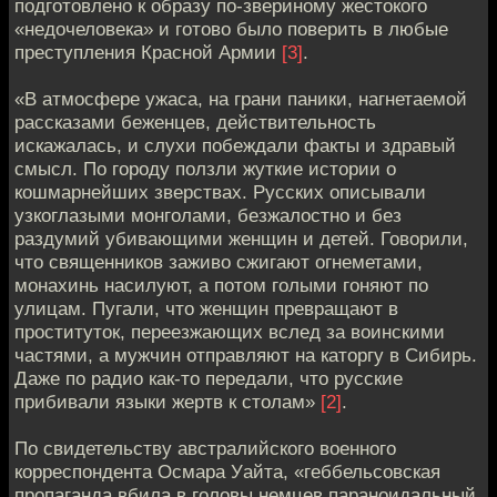
подготовлено к образу по-звериному жестокого
«недочеловека» и готово было поверить в любые
преступления Красной Армии
[3]
.
«В атмосфере ужаса, на грани паники, нагнетаемой
рассказами беженцев, действительность
искажалась, и слухи побеждали факты и здравый
смысл. По городу ползли жуткие истории о
кошмарнейших зверствах. Русских описывали
узкоглазыми монголами, безжалостно и без
раздумий убивающими женщин и детей. Говорили,
что священников заживо сжигают огнеметами,
монахинь насилуют, а потом голыми гоняют по
улицам. Пугали, что женщин превращают в
проституток, переезжающих вслед за воинскими
частями, а мужчин отправляют на каторгу в Сибирь.
Даже по радио как-то передали, что русские
прибивали языки жертв к столам»
[2]
.
По свидетельству австралийского военного
корреспондента Осмара Уайта, «геббельсовская
пропаганда вбила в головы немцев параноидальный