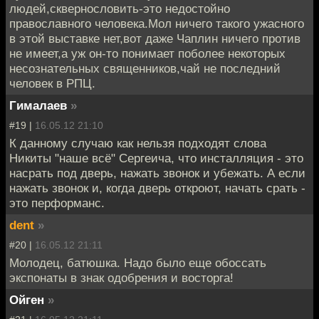
людей,сквернословить-это недостойно
православного человека.Мол ничего такого ужасного
в этой выставке нет,вот даже Чаплин ничего против
не имеет,а уж он-то понимает поболее некоторых
несознательных священников,чай не последний
человек в РПЦ.
Гималаев
»
#19 |
16.05.12 21:10
К данному случаю как нельзя подходят слова
Никиты "наше всё" Сергеича, что инсталляция - это
насрать под дверь, нажать звонок и убежать. А если
нажать звонок и, когда дверь откроют, начать срать -
это перформанс.
dent
»
#20 |
16.05.12 21:11
Молодец, батюшка. Надо было еще обоссать
экспонаты в знак одобрения и восторга!
Ойген
»