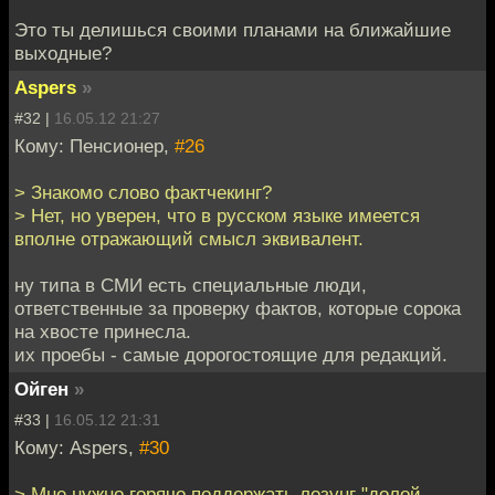
Это ты делишься своими планами на ближайшие
выходные?
Aspers
»
#32 |
16.05.12 21:27
Кому: Пенсионер,
#26
> Знакомо слово фактчекинг?
> Нет, но уверен, что в русском языке имеется
вполне отражающий смысл эквивалент.
ну типа в СМИ есть специальные люди,
ответственные за проверку фактов, которые сорока
на хвосте принесла.
их проебы - самые дорогостоящие для редакций.
Ойген
»
#33 |
16.05.12 21:31
Кому: Aspers,
#30
> Мне нужно горячо поддержать лозунг "долой