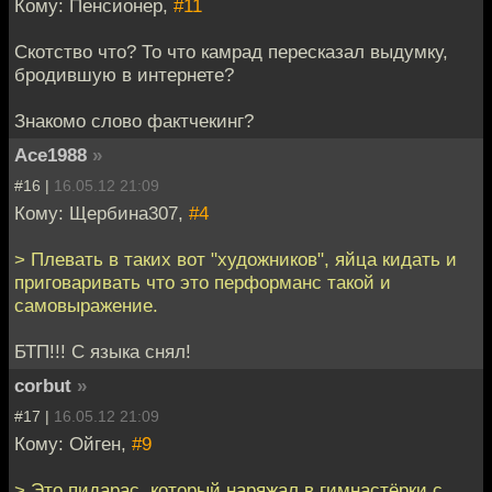
Кому: Пенсионер,
#11
Скотство что? То что камрад пересказал выдумку,
бродившую в интернете?
Знакомо слово фактчекинг?
Ace1988
»
#16 |
16.05.12 21:09
Кому: Щербина307,
#4
> Плевать в таких вот "художников", яйца кидать и
приговаривать что это перформанс такой и
самовыражение.
БТП!!! С языка снял!
corbut
»
#17 |
16.05.12 21:09
Кому: Ойген,
#9
> Это пидарас, который наряжал в гимнастёрки с