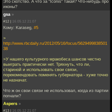
Это скотство. А что за "Iconis" такая? Что-нибудь про
иконы?
gsa
»
#12 |
16.05.12 21:07
Кому: Karaseg,
#5
>
http://www.rbcdaily.ru/2012/05/16/focus/5629499838501
38
>У нашего культурного мракобеса шансов честно
выиграть практически нет. Тряхнуть, что ли,
стариной и использовать свои связи,
порекомендовать поменять губернатора - хуже точно
не назначат.
Что ж он свои связи не использовал, когда из партии
погнали?
Aspers
»
#13 |
16.05.12 21:07