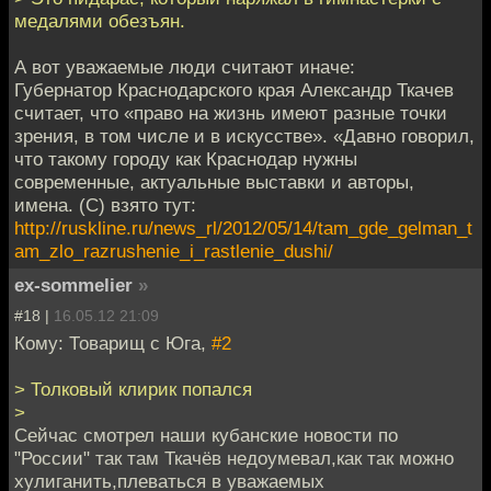
медалями обезъян.
А вот уважаемые люди считают иначе:
Губернатор Краснодарского края Александр Ткачев
считает, что «право на жизнь имеют разные точки
зрения, в том числе и в искусстве». «Давно говорил,
что такому городу как Краснодар нужны
современные, актуальные выставки и авторы,
имена. (С) взято тут:
http://ruskline.ru/news_rl/2012/05/14/tam_gde_gelman_t
am_zlo_razrushenie_i_rastlenie_dushi/
ex-sommelier
»
#18 |
16.05.12 21:09
Кому: Товарищ с Юга,
#2
> Толковый клирик попался
>
Сейчас смотрел наши кубанские новости по
"России" так там Ткачёв недоумевал,как так можно
хулиганить,плеваться в уважаемых