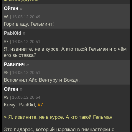
Ойген
»
#6 |
16.05.12 20:49
Гори в аду, Гельминт!
Pabl0id
»
#7 |
16.05.12 20:51
Я, извините, не в курсе. А кто такой Гельман и о чём
его выставка?
Равилич
»
#8 |
16.05.12 20:51
Вспомнил Айс Вентуру и Вождя.
Ойген
»
#9 |
16.05.12 20:54
Кому: Pabl0id,
#7
> Я, извините, не в курсе. А кто такой Гельман
Это пидарас, который наряжал в гимнастёрки с