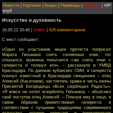
Новости
|
Картинки
|
Видео
|
Переводы
|
Магазин
|
VIP
клуб
Искусство и духовность
16.05.12 20:40
|
Goblin
|
425 комментариев
С мест сообщают:
«Один из участников акции протеста попросил
Марата Гельмана снять солнечные очки, тот
отказался, мужчина попытался сам снять очки с
галериста и толкнул его», – рассказали в УМВД
Краснодара. По данным кубанских СМИ, в галериста
плюнул известный в Краснодаре священник – отец
Алексий (Касатиков), настоятель храма в честь иконы
Пресвятой Богородицы «Всех скорбящих Радость».
«Я вовсе не хотел оскорблять Гельмана, – объяснил
свой поступок отец Алексий. – Плюнув ему в лицо, я
таким образом приветствовал галериста в
соответствии с лучшими традициями современного
искусства, которое отрицает и перечеркивает