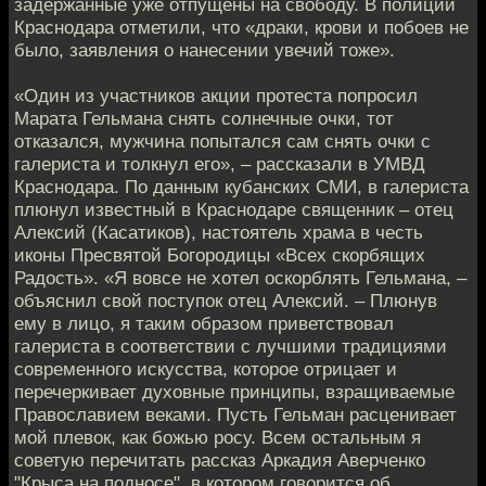
задержанные уже отпущены на свободу. В полиции
Краснодара отметили, что «драки, крови и побоев не
было, заявления о нанесении увечий тоже».
«Один из участников акции протеста попросил
Марата Гельмана снять солнечные очки, тот
отказался, мужчина попытался сам снять очки с
галериста и толкнул его», – рассказали в УМВД
Краснодара. По данным кубанских СМИ, в галериста
плюнул известный в Краснодаре священник – отец
Алексий (Касатиков), настоятель храма в честь
иконы Пресвятой Богородицы «Всех скорбящих
Радость». «Я вовсе не хотел оскорблять Гельмана, –
объяснил свой поступок отец Алексий. – Плюнув
ему в лицо, я таким образом приветствовал
галериста в соответствии с лучшими традициями
современного искусства, которое отрицает и
перечеркивает духовные принципы, взращиваемые
Православием веками. Пусть Гельман расценивает
мой плевок, как божью росу. Всем остальным я
советую перечитать рассказ Аркадия Аверченко
"Крыса на подносе", в котором говорится об