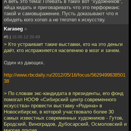
А веть это тема! Плевать в таких вот "художников",
яйца кидать и приговаривать что это перформанс
такой и самовыражение. Пусть доказывают что я
обидеть кого хотел а не тяготел к искусству.
Karaseg
»
#5 |
16.05.12 20:49
> Кто устраивает такие выставки, кто на это деньги
даёт, кто испражняется населению в мозг и зачем.
Один из дающих.
http://www.rbcdaily.ru/2012/05/16/focus/5629499838501
38
> По словам экс-кандидата в президенты, его фонд
помогал НООФ «Сибирский центр современного
искусства» провести выставку «Родина» в
Новосибирске, в которой участвовало более 30
самых известных современных художников - Гутов,
Бродский, Виноградов, Дубосарский, Осмоловский и
многие другие.