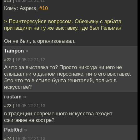
#21 |
16.05.12 21:11
Кому: Aspers,
#10
> Поинтересуйся вопросом. Обезьяну с арбата
притащили на ту же выставку, где был Гельман
Он не был, а организовывал.
Tampon
»
#22 |
16.05.12 21:12
А что за выставка то? Просто никогда ничего не
слышал ни о данном персонаже, ни о его выставке.
Это что-то в стиле бунта гениталий, только в
искусстве?
rustam
»
#23 |
16.05.12 21:13
в традиции современного искусства входит
сжигание на костре?
Pabl0id
»
#24 |
16.05.12 21:13