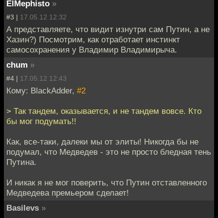
ElMephisto
»
#3 |
17.05.12 12:32
А представляете, что видит изнутри сам Путин, а не
Хазин?) Посмотрим, как отработает инстинкт
самосохранения у Владимир Владимирыча.
chum
»
#4 |
17.05.12 12:43
Кому: BlackAdder,
#2
> Так тандем, оказывается, и не тандем вовсе. Кто
бы мог подумать!!
Как, все-таки, далеки мы от элиты! Никогда бы не
подумал, что Медведев - это не просто бледная тень
Путина.
И никак я не мог поверить, что Путин отставленного
Медведева премьером сделает!
Basilevs
»