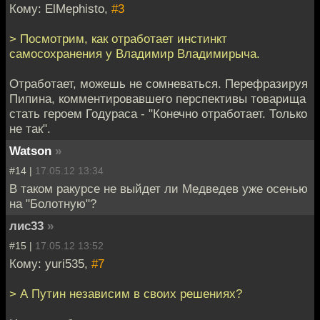
Кому: ElMephisto,
#3
> Посмотрим, как отработает инстинкт
самосохранения у Владимир Владимирыча.
Отработает, можешь не сомневаться. Перефразируя
Пипина, комментировавшего перспективы товарища
стать героем Годураса - "Конечно отработает. Только
не так".
Watson
»
#14 |
17.05.12 13:34
В таком ракурсе не выйдет ли Медведев уже осенью
на "Болотную"?
лис33
»
#15 |
17.05.12 13:52
Кому: yuri535,
#7
> А Путин независим в своих решениях?