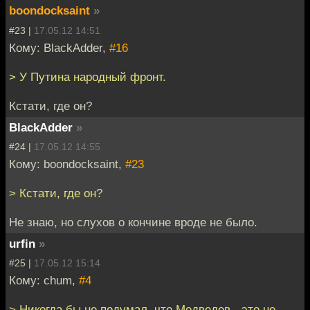
boondocksaint
»
#23 |
17.05.12 14:51
Кому: BlackAdder,
#16
> У Путина народный фронт.
Кстати, где он?
BlackAdder
»
#24 |
17.05.12 14:55
Кому: boondocksaint,
#23
> Кстати, где он?
Не знаю, но слухов о кончине вроде не было.
urfin
»
#25 |
17.05.12 15:14
Кому: chum,
#4
> Никогда бы не подумал, что Медведев - это не