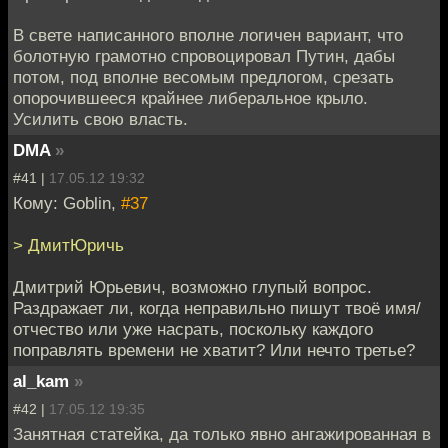
В свете написанного вполне логичен вариант, что
болотную грамотно спровоцировал Путин, дабы
потом, под вполне весомым предлогом, срезать
опорочившееся крайнее либеральное крыло.
Усилить свою власть.
DMA
»
#41 |
17.05.12 19:32
Кому: Goblin,
#37
> ДмитЮричь
Дмитрий Юрьевич, возможно глупый вопрос.
Раздражает ли, когда неправильно пишут твоё имя/
отчество или уже насрать, поскольку каждого
поправлять времени не хватит? Или нечто третье?
al_kam
»
#42 |
17.05.12 19:35
Занятная статейка, да только явно ангажированная в