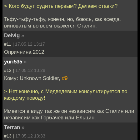
> Кого будут судить первым? Делаем ставки?
Тьфу-тьфу-тьфу, конечн, но, боюсь, как всегда,
виноватым во всем окажется Сталин.
Delvig
»
#11 |
17.05.12 13:17
Опричнина 2012
yuri535
»
#12 |
17.05.12 13:28
Кому: Unknown Soldier,
#9
> Нет конечно, с Медведевым консультируется по
каждому поводу!
Имеется в виду так же он независим как Сталин или
независим как Горбачев или Ельцин.
Terran
»
#13 |
17.05.12 13:33