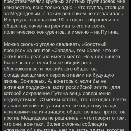
представителями крупных элитных группировок мне
неизвестно, ясно только одно – что группа, стоящая
за Медведевым, с таким решением не согласилась.
И вернулась к практике 90-х годов – обращению к
обществу, начав натравливать его на своих
политических конкурентов, а именно – на Путина.
Можно сколько угодно сваливать «болотный
процесс» на агентов «Запада», тем более, что их
активность реально имела место. Но у них ничего
бы не вышло, если бы не общий рост
обеспокоенности российского общества
складывающимися перспективами на будущую
жизнь. Во-первых. А, во-вторых, если бы не
активная поддержка части российской элиты, для
которой сохранение Путина вещь совершенно
недопустимая. Отметим кстати, что, находясь почти
в аналогичной ситуации четыре года тому назад,
«силовики» на инициацию общественных протестов
против Медведева не решились – что говорит о том,
что они, все-таки, более склонны соблюдать
«правила общежития», чем та часть элиты, которая