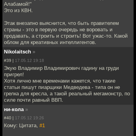
Алабамой!"
Это из КВН.
Этак внезапно выяснится, что быть правителем
страны - это в первую очередь не воровать и
продавать, а строить и строить! Вот ужас-то. Какой
облом для креативных интеллигентов.
Nikolaitsch
»
#39 |
17.05.12 19:18
Экую Владимир Владимирович гадину на груди
пригрел!
Хотя лично мне временами кажется, что такие
статьи пишут пиарщики Медведева - типа он не
грелка для кресла, а такой реальный мегамонстр, по
силе почти равный ВВП.
ни-кола
»
#40 |
17.05.12 19:26
Кому: Цитата,
#1