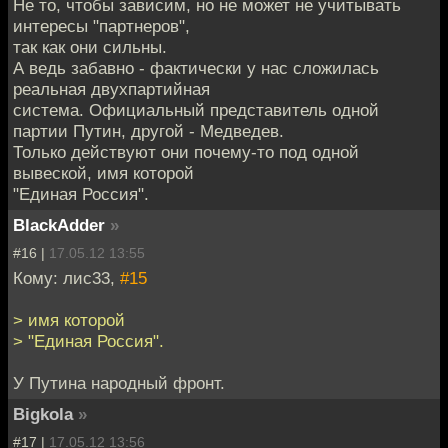
Не то, чтобы зависим, но не может не учитывать
интересы "партнеров",
так как они сильны.
А ведь забавно - фактически у нас сложилась
реальная двухпартийная
система. Официальный представитель одной
партии Путин, другой - Медведев.
Только действуют они почему-то под одной
вывеской, имя которой
"Единая Россия".
BlackAdder
»
#16 |
17.05.12 13:55
Кому: лис33,
#15
> имя которой
> "Единая Россия".
У Путина народный фронт.
Bigkola
»
#17 |
17.05.12 13:56