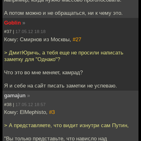
А потом можно и не обращаться, ни к чему это.
Goblin
»
#37 |
17.05.12 18:18
Кому: Смирнов из Москвы,
#27
> ДмитЮричь, а тебя еще не просили написать
заметку для "Однако"?
Что это во мне меняет, камрад?
Я и себе на сайт писать заметки не успеваю.
gamajun
»
#38 |
17.05.12 18:57
Кому: ElMephisto,
#3
> А представляете, что видит изнутри сам Путин,
"Вы только представьте, что нависло над