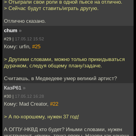
> Отыграли свои роли в одной пьесе на отлично.
> Сейчас будут ставить/играть другую.
Отлично сказано.
chum
»
#29 |
17.05.12 15:52
Кому: urfin,
#25
> Другими словами, можно только прикидываться
дурачком, следуя общему плану/задаче.
Считаешь, в Медведеве умер великий артист?
КаэР61
»
#30 |
17.05.12 16:28
Кому: Mad Creator,
#22
> А по-хорошему, нужен 37 год!
А ОГПУ-НКВД кто будет? Иными словами, нужен
инструмент, «руки», точка опоры. Назови как хочешь.