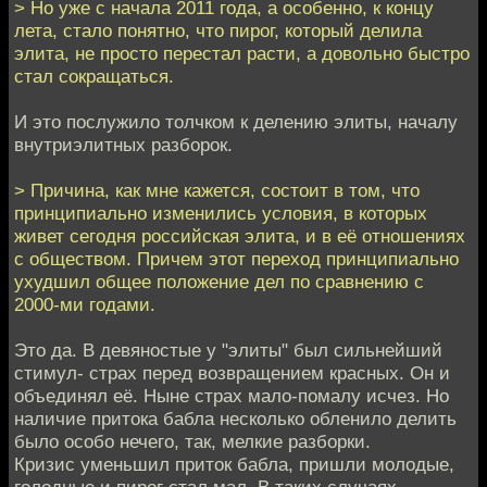
> Но уже с начала 2011 года, а особенно, к концу
лета, стало понятно, что пирог, который делила
элита, не просто перестал расти, а довольно быстро
стал сокращаться.
И это послужило толчком к делению элиты, началу
внутриэлитных разборок.
> Причина, как мне кажется, состоит в том, что
принципиально изменились условия, в которых
живет сегодня российская элита, и в её отношениях
с обществом. Причем этот переход принципиально
ухудшил общее положение дел по сравнению с
2000-ми годами.
Это да. В девяностые у "элиты" был сильнейший
стимул- страх перед возвращением красных. Он и
объединял её. Ныне страх мало-помалу исчез. Но
наличие притока бабла несколько обленило делить
было особо нечего, так, мелкие разборки.
Кризис уменьшил приток бабла, пришли молодые,
голодные и пирог стал мал. В таких случаях