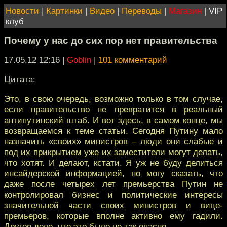
Новости
|
Картинки
|
Видео
|
Переводы
|
Магазин
|
VIP
клуб
Почему у нас до сих пор нет правительства
17.05.12 12:16
|
Goblin
|
101 комментарий
Цитата:
Это, в свою очередь, возможно только в том случае,
если правительство не превратится в реальный
антипутинский штаб. И вот здесь, в самом конце, мы
возвращаемся к теме статьи. Сегодня Путину мало
назначить «своих» министров – люди они слабые и
под их прикрытием уже их заместители могут делать,
что хотят. И делают, кстати. Я уж не буду делиться
инсайдерской информацией, но могу сказать, что
даже после четырех лет премьерства Путин не
контролировал бизнес и политические интересы
значительной части своих министров и вице-
премьеров, которые вполне активно ему гадили.
Другое дело, что это было не так опасно.