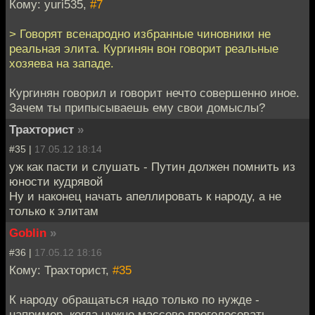
Кому: yuri535,
#7
> Говорят всенародно избранные чиновники не
реальная элита. Кургинян вон говорит реальные
хозяева на западе.
Кургинян говорил и говорит нечто совершенно иное.
Зачем ты припысываешь ему свои домыслы?
Трахторист
»
#35 |
17.05.12 18:14
уж как пасти и слушать - Путин должен помнить из
юности кудрявой
Ну и наконец начать апеллировать к народу, а не
только к элитам
Goblin
»
#36 |
17.05.12 18:16
Кому: Трахторист,
#35
К народу обращаться надо только по нужде -
например, когда нужно массово проголосовать.