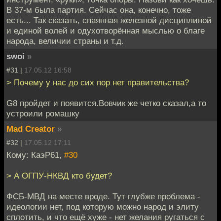
В 37-м была партия. Сейчас она, конечно, тоже
есть... Так сказать, спаянная железной дисциплиной
и единой волей и одухотворённая мыслью о благе
народа, величии страны и т.д.
swoi
»
#31 |
17.05.12 16:58
> Почему у нас до сих пор нет правительства?
G8 пройдет и появится.Вовчик же четко сказал,а то
устроили ромашку
Mad Creator
»
#32 |
17.05.12 17:11
Кому: КаэР61,
#30
> А ОГПУ-НКВД кто будет?
ФСБ-МВД на месте вроде. Тут глубже проблема -
идеологии нет, под которую можно народ и элиту
сплотить, и что ещё хуже - нет желания ругаться с