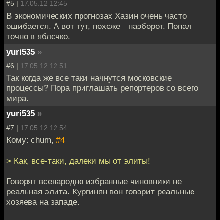
#5 |
17.05.12 12:45
В экономических прогнозах Хазин очень часто
ошибается. А вот тут, похоже - наоборот. Попал
точно в яблочко.
yuri535
»
#6 |
17.05.12 12:51
Так когда же все таки начнутся московские
процессы? Пора приглашать репортеров со всего
мира.
yuri535
»
#7 |
17.05.12 12:54
Кому: chum,
#4
> Как, все-таки, далеки мы от элиты!
Говорят всенародно избранные чиновники не
реальная элита. Кургинян вон говорит реальные
хозяева на западе.