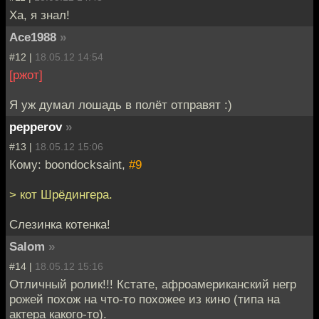
Ха, я знал!
Ace1988
»
#12 |
18.05.12 14:54
[ржот]
Я уж думал лошадь в полёт отправят :)
pepperov
»
#13 |
18.05.12 15:06
Кому: boondocksaint,
#9
> кот Шрёдингера.
Слезинка котенка!
Salom
»
#14 |
18.05.12 15:16
Отличный ролик!!! Кстате, афроамериканский негр
рожей похож на что-то похожее из кино (типа на
актера какого-то).