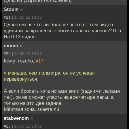
Одна из разработок сколково)
Stoum
»
#21 |
18.05.12 18:32
Одного меня что-ли больше всего в этом видео
удивили на крашенные ногти главного учёного? 0_о
На 0:13 видно.
munin
»
#22 |
18.05.12 19:01
Кому: rezcho,
#17
> меньше, чем полметра, он не успевал
перевернуться.
А если бросать кота ногами вниз (задними лапами
т.е.), он не сможет упасть на все четыре лапы, а
только на эти две задние.
Мёртвая зона, знаете ли.
stabvenom
»
#23 |
18.05.12 20:32