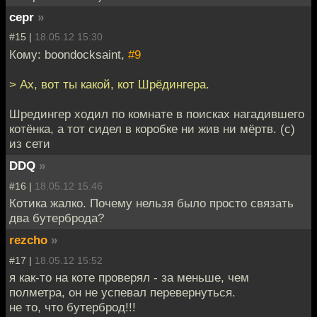
cepr
»
#15 |
18.05.12 15:30
Кому: boondocksaint,
#9
> Ах, вот ты какой, кот Шрёдингера.
Шредингер ходил по комнате в поисках нагадившего
котёнка, а тот сидел в коробке ни жив ни мёртв. (с)
из сети
DDQ
»
#16 |
18.05.12 15:46
Котика жалко. Почему нельзя было просто связать
два бутерброда?
rezcho
»
#17 |
18.05.12 15:52
я как-то на коте проверял - за меньше, чем
полметра, он не успевал перевернуться.
не то, что бутерброд!!!