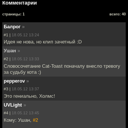
Комментарии
cтраницы: 1
всего: 40
Балрог
»
#1 |
18.05.12 13:24
Идея не нова, но клип зачетный :D
Ушан
»
#2 |
18.05.12 13:33
Словосочетание Cat-Toast поначалу внесло тревогу
за судьбу кота :)
pepperov
»
#3 |
18.05.12 13:37
Это гениально, Холмс!
UVLight
»
#4 |
18.05.12 13:45
Кому: Ушан,
#2