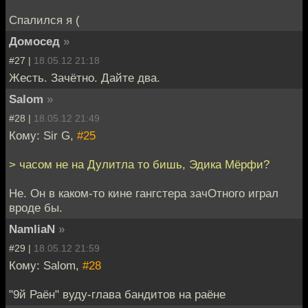
Спалился я (
Домосед
»
#27 |
18.05.12 21:18
Жесть. Зачётно. Дайте два.
Salom
»
#28 |
18.05.12 21:49
Кому: Sir G,
#25
> часом не на Дулитла то бишь, Эдика Мёрфи?
Не. Он в каком-то кине гангстера зачОтного играл
вроде бы.
NamliaN
»
#29 |
18.05.12 21:59
Кому: Salom,
#28
"9й Раён" вуду-глава бандитов на раёне