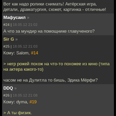
Вот как надо ролики снимать! Актёрская игра,
детали, драматургия, сюжет, картинка - отличные!
Мафусаил
»
#24 |
18.05.12 21:02
А что за мундир на помощнике главученого?
Sir G
»
#25 |
18.05.12 21:03
Кому: Salom,
#14
> негр рожей похож на что-то похожее из кино (типа
на актера какого-то)
часом не на Дулитла то бишь, Эдика Мёрфи?
DDQ
»
#26 |
18.05.12 21:08
Кому: dyma,
#19
> А ты физик.