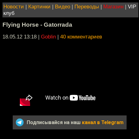
Новости
|
Картинки
|
Видео
|
Переводы
|
Магазин
|
VIP
клуб
Flying Horse - Gatorrada
18.05.12 13:18
|
Goblin
|
40 комментариев
Подписывайся на наш
канал в Telegram