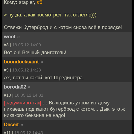
Кому: stapler,
#6
> ну да. а как посмотрел, так отлегло)))
Отвяжи бутерброд и с котом снова всё в порядке!
woof
»
#8 |
18.05.12 14:09
Вот он! Вечный двигатель!
boondocksaint
»
#9 |
18.05.12 14:23
Ах, вот ты какой, кот Шрёдингера.
boroda02
»
#10 |
18.05.12 14:31
[задумчиво-так]
... Выходишь утром из дому,
пихаешь под капот бутерброд с котом... Дык, это ж
никакого бензина не надо!
Deceit
»
#11 |
18.05.12 14:43