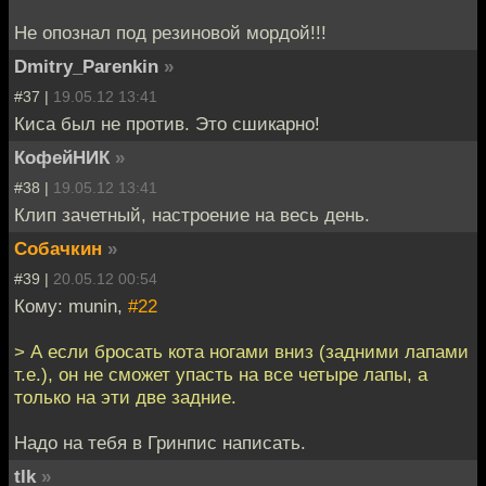
Не опознал под резиновой мордой!!!
Dmitry_Parenkin
»
#37 |
19.05.12 13:41
Киса был не против. Это сшикарно!
КофейНИК
»
#38 |
19.05.12 13:41
Клип зачетный, настроение на весь день.
Собачкин
»
#39 |
20.05.12 00:54
Кому: munin,
#22
> А если бросать кота ногами вниз (задними лапами
т.е.), он не сможет упасть на все четыре лапы, а
только на эти две задние.
Надо на тебя в Гринпис написать.
tlk
»