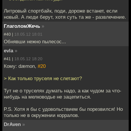
Литровый спортбайк, поди, дороже встанет, если
новый. А люди берут, хотя суть та же - развлечение.
ГлаголомЖечь
»
#40 |
18.05.12 18:01
Обнявши нежно пылесос...
evla
»
#41 |
18.05.12 18:20
Кому: dæmon,
#20
> Как только труселя не слетают?
Тут не о труселях думать надо, а как чудом за что-
нибудь на мелководье не зацепиться.
P.S. Хотя я бы с удовольствием бы порезвился! Но
только не в окружении корралов.
DrAven
»