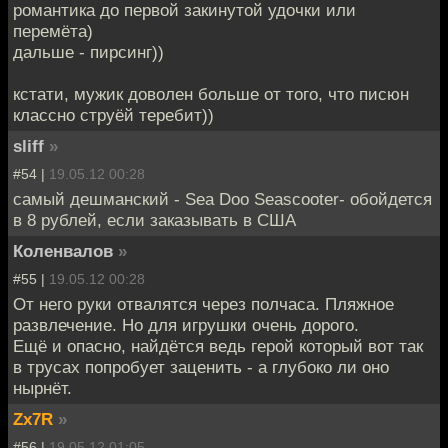
романтика до первой закинутой удочки или
перемёта)
дальше - пирсинг))
кстати, мужик доволен больше от того, что писюн
классно струёй теребит))
sliff
»
#54 |
19.05.12 00:28
самый дешманский - Sea Doo Seascooter- обойдется
в 8 рублей, если заказывать в США
Коленвалов
»
#55 |
19.05.12 00:28
От него руки отвалятся через полчаса. Пляжное
развлечение. Но для игрушки очень дорого.
Ещё и опасно, найдётся ведь герой который вот так
в трусах попробует заценить - а глубоко ли оно
нырнёт.
Zx7R
»
#56 |
19.05.12 01:05