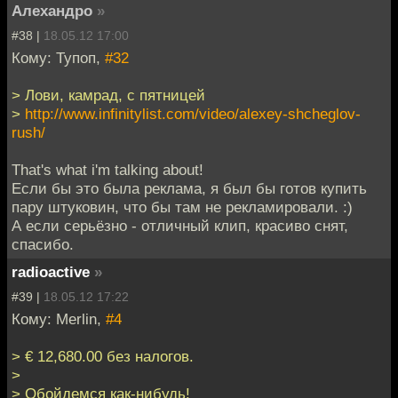
Алехандро
»
#38 |
18.05.12 17:00
Кому: Тупоп,
#32
> Лови, камрад, с пятницей
>
http://www.infinitylist.com/video/alexey-shcheglov-
rush/
That's what i'm talking about!
Если бы это была реклама, я был бы готов купить
пару штуковин, что бы там не рекламировали. :)
А если серьёзно - отличный клип, красиво снят,
спасибо.
radioactive
»
#39 |
18.05.12 17:22
Кому: Merlin,
#4
> € 12,680.00 без налогов.
>
> Обойдемся как-нибудь!