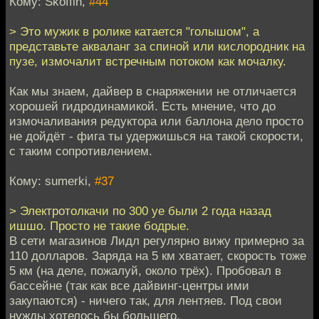
Кому: Skoffin,
#44
> Это мужик в ролике катается "голышом", а
представьте акваланг за спиной или кислородник на
пузе, измочалит встречным потоком как мочалку.
Как мы знаем, дайвер в снаряжении не отличается
хорошей гидродинамикой. Есть мнение, что до
измочаливания редуктора или баллона дело просто
не дойдёт - фига ты удержишься на такой скорости,
с таким сопротивлением.
Кому: sumerki,
#37
> Электротолкачи по 300 уе были 2 года назад
ишшо. Просто не такие бодрые.
В сети магазинов Лидл регулярно вижу примерно за
110 долларов. Заряда на 5 км хватает, скорость тоже
5 км (на деле, пожалуй, около трёх). Пробовал в
бассейне (так как все дайвинг-центры ими
закупаются) - ничего так, для лентяев. Под свои
нужды хотелось бы большего.