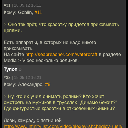
#31 |
18.05.12 16:11
Кому: Goblin,
#11
> Оно так прёт, что красотку придётся приковывать
цепями.
Есть аппараты, в которых не надо никого
приковывать.
На сайте
http://seabreacher.com/watercraft
в разделе
Media > Video несколько роликов.
Тупоп
»
#32 |
18.05.12 16:21
Кому: Алехандро,
#8
> Ну кто их учил снимать ролики? Кто хочет
смотреть на мужиков в труселях "Динамо бежит?"
Где фигуристые красотки в откровенных бикини?
Лови, камрад, с пятницей
http://www.infinitylist.com/video/alexey-shcheglov-rush/