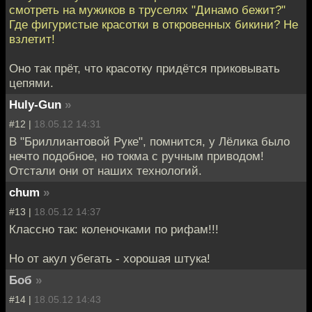
смотреть на мужиков в труселях "Динамо бежит?"
Где фигуристые красотки в откровенных бикини? Не
взлетит!
Оно так прёт, что красотку придётся приковывать
цепями.
Huly-Gun
»
#12 |
18.05.12 14:31
В "Бриллиантовой Руке", помнится, у Лёлика было
нечто подобное, но токма с ручным приводом!
Отстали они от наших технологий.
chum
»
#13 |
18.05.12 14:37
Классно так: коленочками по рифам!!!
Но от акул убегать - хорошая штука!
Боб
»
#14 |
18.05.12 14:43