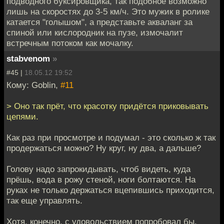
подводного буксировщика, так подобное возможно
лишь на скоростях до 3-5 км/ч. Это мужик в ролике
катается "голышом", а представьте акваланг за
спиной или кислородник на пузе, измочалит
встречным потоком как мочалку.
stabvenom
»
#45 |
18.05.12 19:52
Кому: Goblin,
#11
> Оно так прёт, что красотку придётся приковывать
цепями.
Как раз при просмотре и подумал - это сколько ж так
продержаться можно? Ну круг, ну два, а дальше?
Голову надо запрокидывать, чтоб видеть, куда
прёшь, вода в рожу стеной, ноги болтаются. На
руках не только держаться вцепившись приходится,
так еще управлять.
Хотя, конечно, с удовольствием попробовал бы.