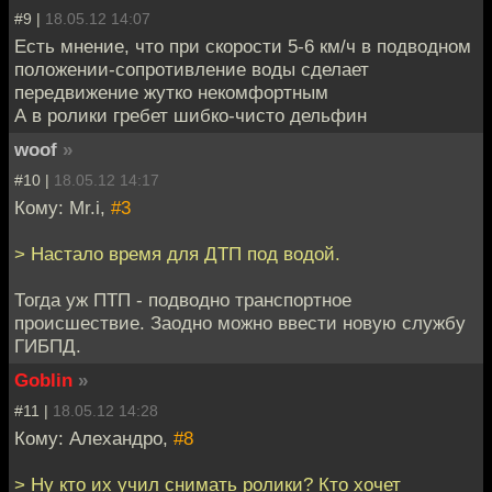
#9 |
18.05.12 14:07
Есть мнение, что при скорости 5-6 км/ч в подводном
положении-сопротивление воды сделает
передвижение жутко некомфортным
А в ролики гребет шибко-чисто дельфин
woof
»
#10 |
18.05.12 14:17
Кому: Mr.i,
#3
> Настало время для ДТП под водой.
Тогда уж ПТП - подводно транспортное
происшествие. Заодно можно ввести новую службу
ГИБПД.
Goblin
»
#11 |
18.05.12 14:28
Кому: Алехандро,
#8
> Ну кто их учил снимать ролики? Кто хочет