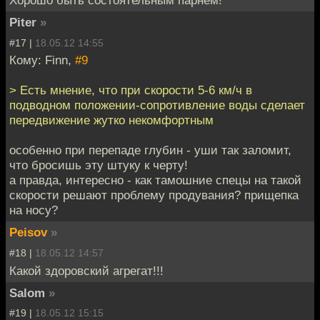
Хорошо быть состоятельным парнем!
Piter
»
#17 |
18.05.12 14:55
Кому: Finn,
#9
> Есть мнение, что при скорости 5-6 км/ч в
подводном положении-сопротивление воды сделает
передвижение жутко некомфортным
особенно при перепаде глубин - уши так заломит,
что бросишь эту штуку к черту!
а правда, интересно - как тамошние спецы на такой
скорости решают проблему продувания? прищепка
на носу?
Peisov
»
#18 |
18.05.12 14:57
Какой здоровский агрегат!!!
Salom
»
#19 |
18.05.12 15:15