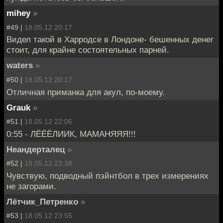
mihey
»
#49 |
18.05.12 20:17
Видел такой в Харродсе в Лондоне- бешенных денег
стоит, для крайне состоятельных парней.
waters
»
#50 |
18.05.12 20:17
Отличная приманка для акул, по-моему.
Grauk
»
#51 |
18.05.12 22:06
0:55 - ЛЁЁЁЛИИК, МАМАНЯЯЯ!!!
Неандерталец
»
#52 |
18.05.12 23:38
Чувствую, подводный пэйнтбол в трех измерениях
не загорами.
Лётчик_Петренко
»
#53 |
18.05.12 23:55