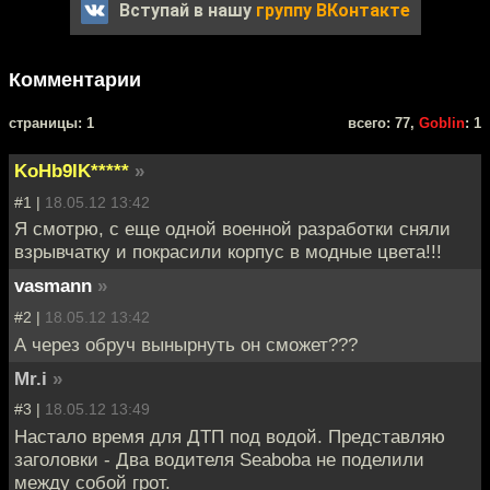
Вступай в нашу
группу ВКонтакте
Комментарии
cтраницы: 1
всего: 77,
Goblin
: 1
KoHb9IK*****
»
#1 |
18.05.12 13:42
Я смотрю, с еще одной военной разработки сняли
взрывчатку и покрасили корпус в модные цвета!!!
vasmann
»
#2 |
18.05.12 13:42
А через обруч вынырнуть он сможет???
Mr.i
»
#3 |
18.05.12 13:49
Настало время для ДТП под водой. Представляю
заголовки - Два водителя Seaboba не поделили
между собой грот.