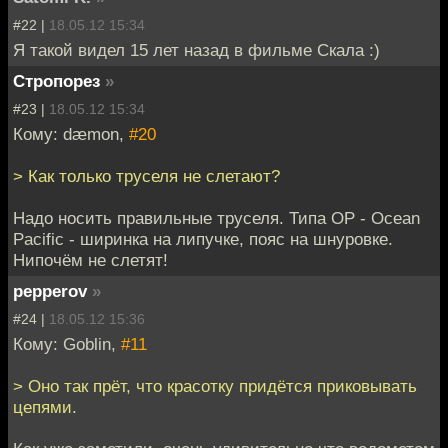
#22 |
18.05.12 15:34
Я такой видел 15 лет назад в фильме Скала :)
Стропорез
»
#23 |
18.05.12 15:34
Кому: dæmon,
#20
> Как только труселя не слетают?
Надо носить правильные труселя. Типа OP - Ocean
Pacific - ширинка на липучке, пояс на шнуровке.
Нипочём не слетят!
pepperov
»
#24 |
18.05.12 15:36
Кому: Goblin,
#11
> Оно так прёт, что красотку придётся приковывать
цепями.