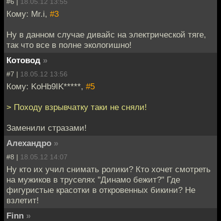
#6 |
18.05.12 13:55
Кому: Mr.i,
#3
Ну в данном случае дивайс на электрической тяге,
так что все в полне экологишно!
Котовод
»
#7 |
18.05.12 13:56
Кому: KoHb9IK*****,
#5
> Походу взрывчатку таки не сняли!
Заменили стразами!
Алехандро
»
#8 |
18.05.12 14:07
Ну кто их учил снимать ролики? Кто хочет смотреть
на мужиков в труселях "Динамо бежит?" Где
фигуристые красотки в откровенных бикини? Не
взлетит!
Finn
»