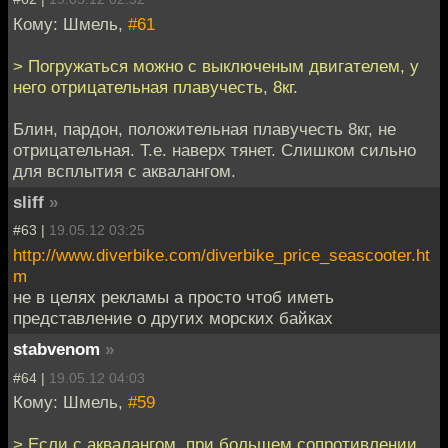
Кому: Шмель,
#61
> Погружаться можно с выключеным двигателем, у
него отрицательная плавучесть, 8кг.
Блин, пардон, положительная плавучесть 8кг, не
отрицательная. Т.е. наверх тянет. Слишком сильно
для всплытия с аквалангом.
sliff
»
#63 |
19.05.12 03:25
http://www.diverbike.com/diverbike_price_seascooter.ht
m
не в целях рекламы а просто чтоб иметь
представление о других морских байках
stabvenom
»
#64 |
19.05.12 04:03
Кому: Шмель,
#59
> Если с аквалангом, при большем сопротивлении,