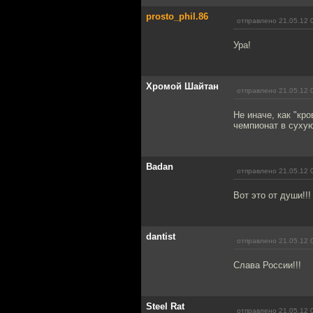
prosto_phil.86
отправлено 21.05.12 
Ура!
Хромой Шайтан
отправлено 21.05.12 
Не иначе, как "кр
чемпионат в сухую
Badan
отправлено 21.05.12 
Вот это от души!!!
dantist
отправлено 21.05.12 
Слава России!!!
Steel Rat
отправлено 21.05.12 