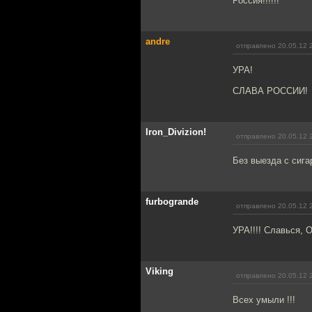
Россия!!!!!!
andre
отправлено 20.05.12 
УРА!
СЛАВА РОССИИ!
Iron_Divizion!
отправлено 20.05.12 
Без выезда с сига
furbogrande
отправлено 20.05.12 
УРА!!!! Славься, О
Viking
отправлено 20.05.12 
Всех умыли !!!