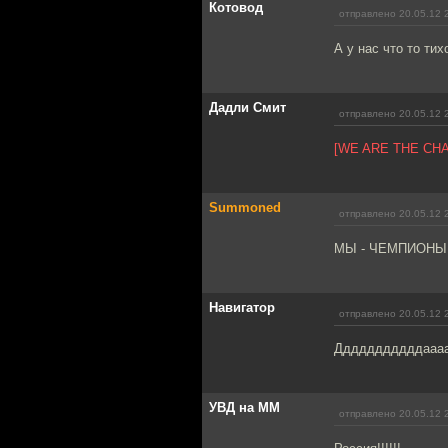
Котовод
отправлено 20.05.12 
А у нас что то тих
Дадли Смит
отправлено 20.05.12 
[WE ARE THE CH
Summoned
отправлено 20.05.12 
МЫ - ЧЕМПИОНЫ!!
Навигатор
отправлено 20.05.12 
Дддддддддддааааааааа
УВД на ММ
отправлено 20.05.12 