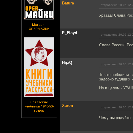
Batura
отправлено 20.05.12 
Ураааа! Слава Рос
Магазин
ОПЕРМАЙКИ
P_Floyd
отправлено 20.05.12 
Слава России! Рос
HijaQ
отправлено 20.05.12 
То что победили -
задорно гудящих и
Но в целом - УРА!!
Советские
Xaron
учебники 1940-50х
отправлено 20.05.12 
годов
Чему вы радуйтесь