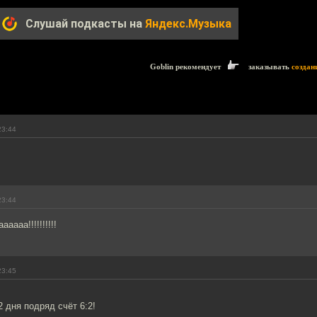
Слушай подкасты на
Яндекс.Музыка
Goblin рекомендует
заказывать
создан
23:44
23:44
аааа!!!!!!!!!!
23:45
 2 дня подряд счёт 6:2!