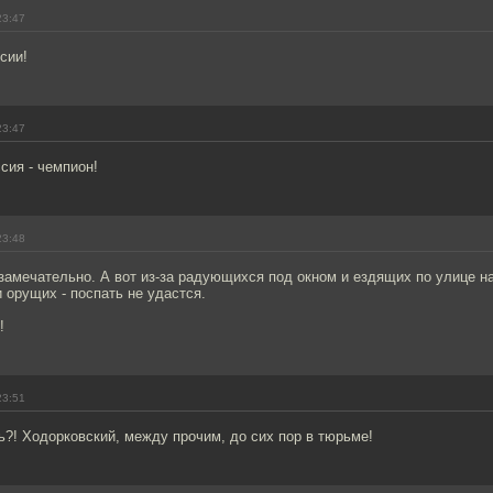
23:47
сии!
23:47
сия - чемпион!
23:48
 замечательно. А вот из-за радующихся под окном и ездящих по улице н
 орущих - поспать не удастся.
!
23:51
?! Ходорковский, между прочим, до сих пор в тюрьме!