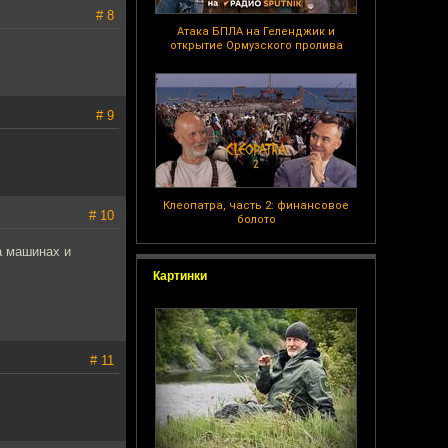
# 8
Атака БПЛА на Геленджик и
открытие Ормузского пролива
# 9
Клеопатра, часть 2: финансовое
# 10
болото
а машинах и
Картинки
# 11