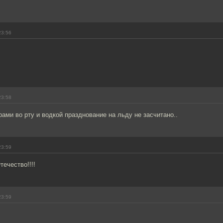
23:56
23:58
рами во рту и водкой празднование на льду не засчитано..
23:59
течество!!!!
23:59