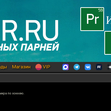
оды
Магазин
VIP
мира по хоккею.