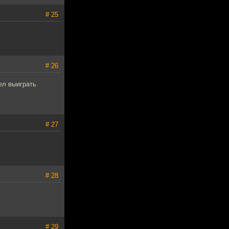
# 25
# 26
ел выиграть
# 27
# 28
# 29