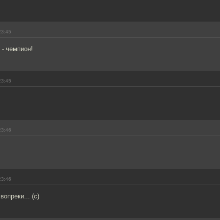
23:45
 - чемпион!
23:45
23:46
23:46
 вопреки... (с)