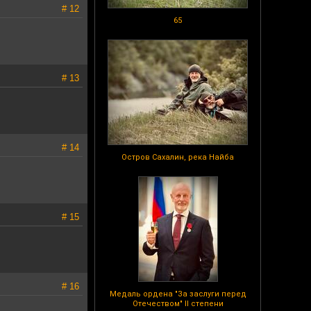
# 12
65
# 13
# 14
Остров Сахалин, река Найба
# 15
# 16
Медаль ордена "За заслуги перед
Отечеством" II степени