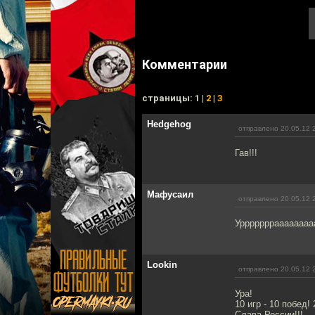
Комментарии
cтраницы: 1 |
2
|
3
Hedgehog
отправлено 20.05.12 
Гав!!!
Мафусаил
отправлено 20.05.12 
Уррррррраааааааааа
Lookin
отправлено 20.05.12 
Ура!
10 игр - 10 побед!
Слава России!!!