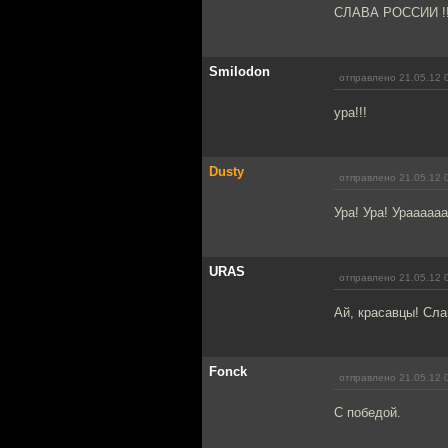
СЛАВА РОССИИ !!
Smilodon
отправлено 21.05.12 
ура!!!
Dusty
отправлено 21.05.12 
Ура! Ура! Урааааа
URAS
отправлено 21.05.12 
Ай, красавцы! Сла
Fonck
отправлено 21.05.12 
С победой.